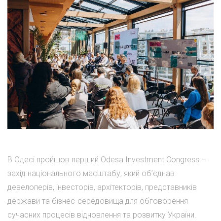
В Одесі пройшов перший Odesa Investment Congress –
захід національного масштабу, який об’єднав
девелоперів, інвесторів, архітекторів, представників
держави та бізнес-середовища для обговорення
сучасних процесів відновлення та розвитку України.