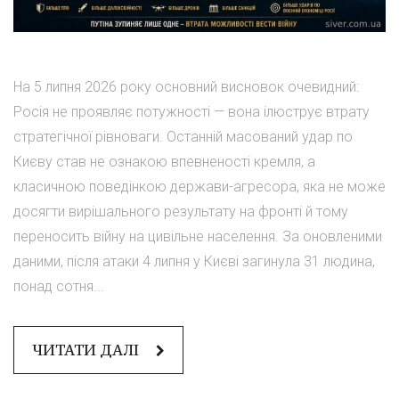
На 5 липня 2026 року основний висновок очевидний:
Росія не проявляє потужності — вона ілюструє втрату
стратегічної рівноваги. Останній масований удар по
Києву став не ознакою впевненості кремля, а
класичною поведінкою держави-агресора, яка не може
досягти вирішального результату на фронті й тому
переносить війну на цивільне населення. За оновленими
даними, після атаки 4 липня у Києві загинула 31 людина,
понад сотня...
ЧИТАТИ ДАЛІ