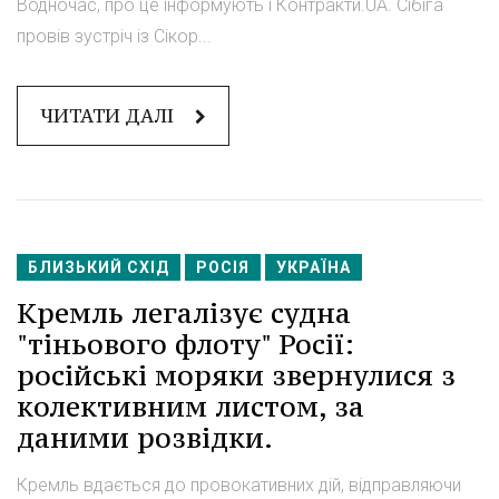
Водночас, про це інформують і Контракти.UA. Сібіга
провів зустріч із Сікор...
ЧИТАТИ ДАЛІ
БЛИЗЬКИЙ СХІД
РОСІЯ
УКРАЇНА
Кремль легалізує судна
"тіньового флоту" Росії:
російські моряки звернулися з
колективним листом, за
даними розвідки.
Кремль вдається до провокативних дій, відправляючи