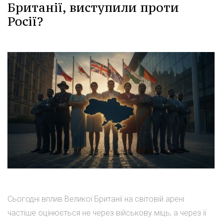
Британії, виступили проти
Росії?
Сьогодні вплив Великої Британії на світовій арені
частіше оцінюється не через військову міць, а через її