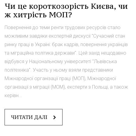
Чи це короткозорість Києва, чи
ж хитрість МОП?
Повернення до теми ренти трудових ресурсів стало
можливим завдяки експертній дискусії "Сучасний стан
ринку праці в Україні: брак кадрів, повернення українців
та міграційна політика держави". Цей захід нещодавно
відбувся у Національному університеті "Львівська
політехніка". Участь у ньому взяли представники
Міжнародної організації праці (МОП), Міжнародної
організації з міграції (МОМ), експерти з Польщі, а також
керівн...
ЧИТАТИ ДАЛІ