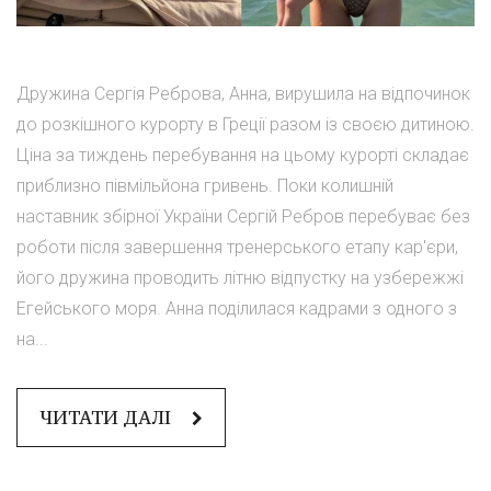
Дружина Сергія Реброва, Анна, вирушила на відпочинок
до розкішного курорту в Греції разом із своєю дитиною.
Ціна за тиждень перебування на цьому курорті складає
приблизно півмільйона гривень. Поки колишній
наставник збірної України Сергій Ребров перебуває без
роботи після завершення тренерського етапу кар'єри,
його дружина проводить літню відпустку на узбережжі
Егейського моря. Анна поділилася кадрами з одного з
на...
ЧИТАТИ ДАЛІ