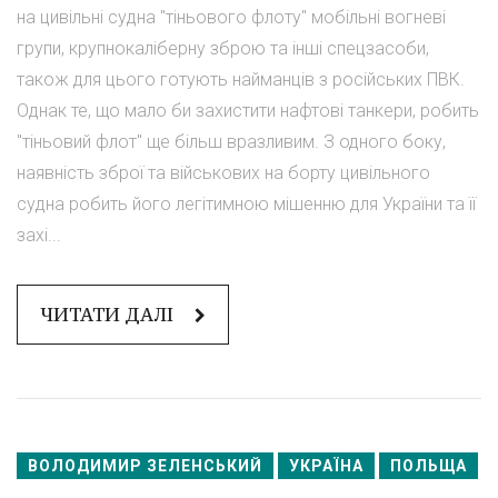
на цивільні судна "тіньового флоту" мобільні вогневі
групи, крупнокаліберну зброю та інші спецзасоби,
також для цього готують найманців з російських ПВК.
Однак те, що мало би захистити нафтові танкери, робить
"тіньовий флот" ще більш вразливим. З одного боку,
наявність зброї та військових на борту цивільного
судна робить його легітимною мішенню для України та її
захі...
ЧИТАТИ ДАЛІ
ВОЛОДИМИР ЗЕЛЕНСЬКИЙ
УКРАЇНА
ПОЛЬЩА