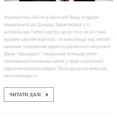
Журналістка LIGA.net в Брюсселі "Якщо ти здатен
передбачити, що Дональд Трамп напише у X
(колишньому Twitter) завтра, ще до того, як це стане
відомим широкій аудиторії, - ти маєш владу над світом", -
зазначає генеральний директор української оборонної
фірми "Інфозахист". Україна має потенціал стати
ключовим регіональним хабом у сфері стратегічної
радіоелектронної розвідки. Проте для досягнення цієї
мети необхідно н...
ЧИТАТИ ДАЛІ