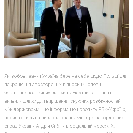
Які зобов’язання Україна бере на себе щодо Польщі для
покращення двосторонніх відносин? Голови
зовнішньополітичних відомств України та Польщі
виявили шляхи для вирішення існуючих розбіжностей
між державами. Цю інформацію наводить РБК-Україна,
посилаючись на висловлювання міністра закордонних
справ України Андрія Сибіги в соціальній мережі Х.