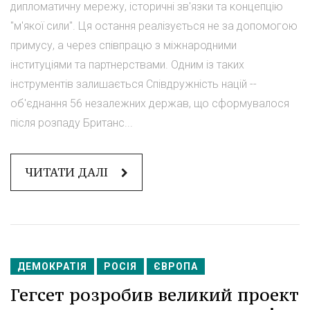
дипломатичну мережу, історичні зв'язки та концепцію
"м'якої сили". Ця остання реалізується не за допомогою
примусу, а через співпрацю з міжнародними
інституціями та партнерствами. Одним із таких
інструментів залишається Співдружність націй --
об'єднання 56 незалежних держав, що сформувалося
після розпаду Британс...
ЧИТАТИ ДАЛІ
ДЕМОКРАТІЯ
РОСІЯ
ЄВРОПА
Гегсет розробив великий проект