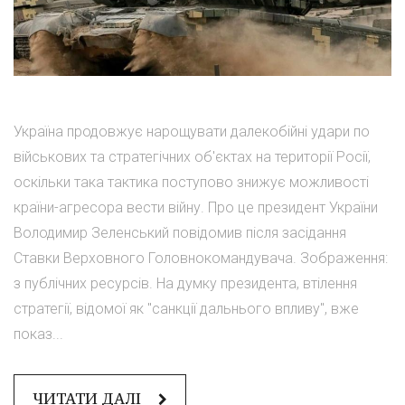
Україна продовжує нарощувати далекобійні удари по
військових та стратегічних об'єктах на території Росії,
оскільки така тактика поступово знижує можливості
країни-агресора вести війну. Про це президент України
Володимир Зеленський повідомив після засідання
Ставки Верховного Головнокомандувача. Зображення:
з публічних ресурсів. На думку президента, втілення
стратегії, відомої як "санкції дальнього впливу", вже
показ...
ЧИТАТИ ДАЛІ