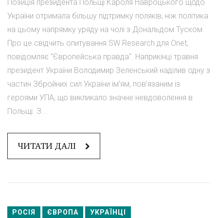
Позиція президента Польщі Кароля Навроцького щодо
України отримала більшу підтримку поляків, ніж політика
на цьому напрямку уряду на чолі з Дональдом Туском.
Про це свідчить опитування SW Research для Onet,
повідомляє "Європейська правда". Наприкінці травня
президент України Володимир Зеленський наділив одну з
частин Збройних сил України ім’ям, пов’язаним із
героями УПА, що викликало значне невдоволення в
Польщі. З...
ЧИТАТИ ДАЛІ
РОСІЯ
ЄВРОПА
УКРАЇНЦІ