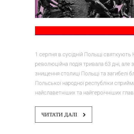
1 серпня в сусідній Польщі святкують 
революційна подія тривала 63 дні, але
знищення столиці Польщі та загибелі б
Польської народної республіки сприйма
найславетніших та найгероїчніших глав в 
ЧИТАТИ ДАЛІ