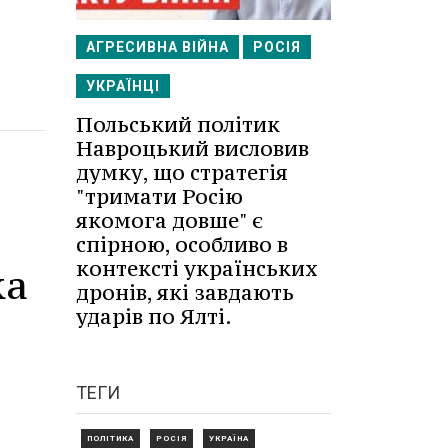
АГРЕСИВНА ВІЙНА
РОСІЯ
УКРАЇНЦІ
Польський політик
Навроцький висловив
думку, що стратегія
"тримати Росію
якомога довше" є
спірною, особливо в
контексті українських
ка
дронів, які завдають
ударів по Ялті.
ТЕГИ
ПОЛІТИКА
РОСІЯ
УКРАЇНА