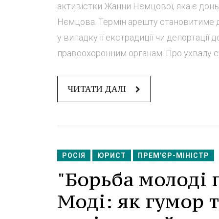
активістки Жанни Нємцової, яка є дон
Нємцова. Термін арешту становитиме дв
у випадку її екстрадиції чи депортації 
правоохоронним органам. Про ухвалу су
ЧИТАТИ ДАЛІ
РОСІЯ
ЮРИСТ
ПРЕМ'ЄР-МІНІСТР
"Борьба молоді 
Моді: як гумор