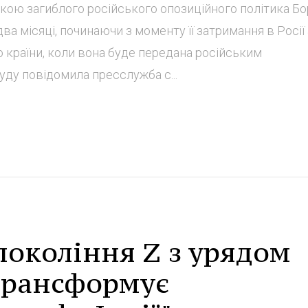
ькою загиблого російського опозиційного політика Б
а місяці, починаючи з моменту її затримання в Росії
до країни, коли вона буде передана російським
ду повідомила пресслужба с...
покоління Z з урядом
 трансформує