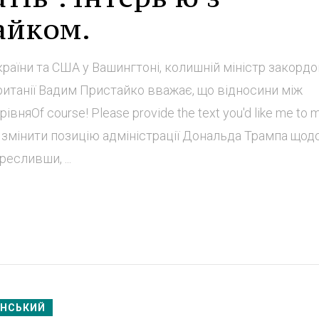
айком.
країни та США у Вашингтоні, колишній міністр закорд
Британії Вадим Пристайко вважає, що відносини між
няOf course! Please provide the text you'd like me to 
ся змінити позицію адміністрації Дональда Трампа щод
есливши, ...
ЕНСЬКИЙ