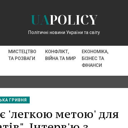
UA
POLICY
Політичні новини України та світу
МИСТЕЦТВО
КОНФЛІКТ,
ЕКОНОМІКА,
ТА РОЗВАГИ
ВІЙНА ТА МИР
БІЗНЕС ТА
ФІНАНСИ
ЬКА ГРИВНЯ
 є 'легкою метою' для
ів". Інтерв'ю з