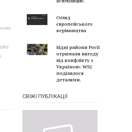
асиміляцію.
Огляд
європейського
онних
керівництва
make
Бідні райони Росії
отримали вигоду
о
від конфлікту з
Україною: WSJ
поділилося
деталями.
СВІЖІ ПУБЛІКАЦІЇ