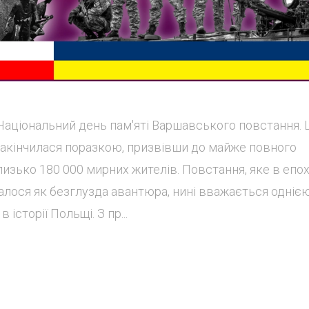
Національний день пам'яті Варшавського повстання. 
 закінчилася поразкою, призвівши до майже повного
лизько 180 000 мирних жителів. Повстання, яке в епо
лося як безглузда авантюра, нині вважається однією
історії Польщі. З пр...