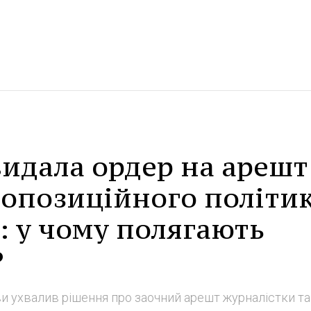
видала ордер на арешт
 опозиційного політи
: у чому полягають
?
 ухвалив рішення про заочний арешт журналістки та