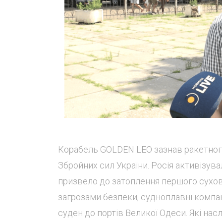
Корабель GOLDEN LEO зазнав ракетного
Збройних сил України. Росія активізува
призвело до затоплення першого сухова
загрозами безпеки, судноплавні компан
суден до портів Великої Одеси. Які насл