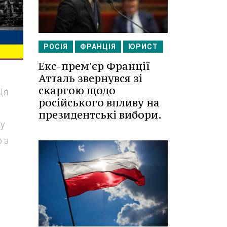
РОСІЯ
ФРАНЦІЯ
ЮРИСТ
Екс-прем'єр Франції
Атталь звернувся зі
скаргою щодо
Ця
російського впливу на
президентські вибори.
ху
 з