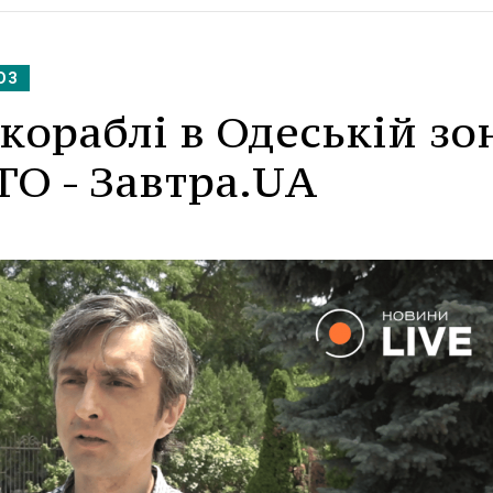
ЮЗ
кораблі в Одеській зон
ТО - Завтра.UA