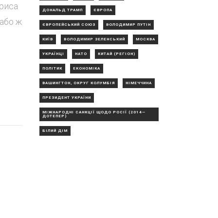
ориса
ДОНАЛЬД ТРАМП
ЄВРОПА
 або ж
ЄВРОПЕЙСЬКИЙ СОЮЗ
ВОЛОДИМИР ПУТІН
КИЇВ
ВОЛОДИМИР ЗЕЛЕНСЬКИЙ
МОСКВА
УКРАЇНЦІ
НАТО
КИТАЙ (РЕГІОН)
ПОЛІТИК
ЕКОНОМІКА
ВАШИНГТОН, ОКРУГ КОЛУМБІЯ
НІМЕЧЧИНА
ПРЕЗИДЕНТ УКРАЇНИ
МІЖНАРОДНІ САНКЦІЇ ЩОДО РОСІЇ (2014—
ДОТЕПЕР)
БІЛИЙ ДІМ