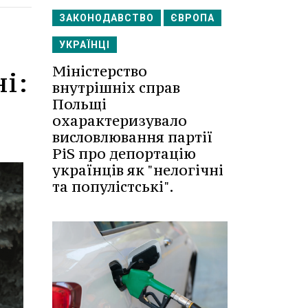
ЗАКОНОДАВСТВО
ЄВРОПА
УКРАЇНЦІ
Міністерство
і:
внутрішніх справ
Польщі
охарактеризувало
висловлювання партії
PiS про депортацію
українців як "нелогічні
та популістські".