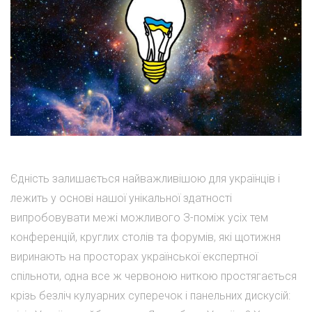
Єдність залишається найважливішою для українців і
лежить у основі нашої унікальної здатності
випробовувати межі можливого З-поміж усіх тем
конференцій, круглих столів та форумів, які щотижня
виринають на просторах української експертної
спільноти, одна все ж червоною ниткою простягається
крізь безліч кулуарних суперечок і панельних дискусій: