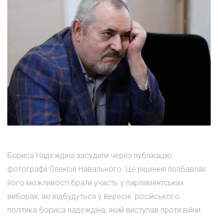
Бориса Надєждіна засудили через публікацію
фотографії Олексія Навального. Це рішення позбавляє
його можливості брати участь у парламентських
виборах, які відбудуться у вересні. російського
політика бориса надєждіна, який виступав проти війни