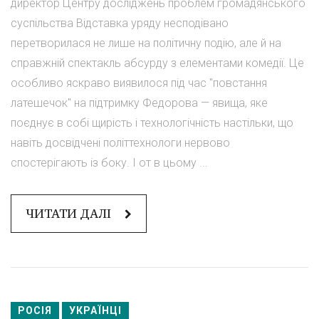
директор Центру досліджень проблем громадянського
суспільства Відставка уряду несподівано
перетворилася не лише на політичну подію, але й на
справжній спектакль абсурду з елементами комедії. Це
особливо яскраво виявилося під час "повстання
латешечок" на підтримку Федорова — явища, яке
поєднує в собі щирість і технологічність настільки, що
навіть досвідчені політтехнологи нервово
спостерігають із боку. І от в цьому ...
ЧИТАТИ ДАЛІ
РОСІЯ
УКРАЇНЦІ