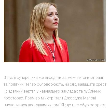
В Італії суперечки вже виходять за межі питань міграції
та політики. Тепер обговорюють, чи слід залишати хрест
і різдвяний вертеп у навчальних закладах та публічних
просторах. Прем'єр-міністр Італії Джорджа Мелоні
висловилася наступним чином: "Якщо вас обурює хрест