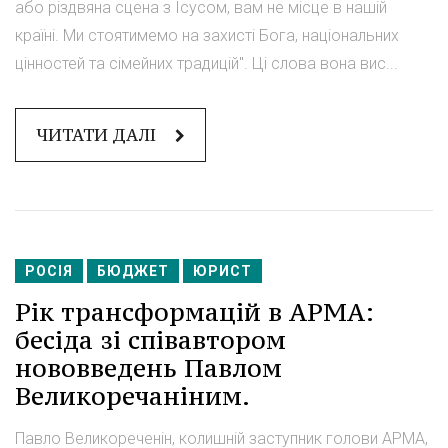
або різдвяна сцена з Ісусом, вам не місце в нашій
країні. Ми стоятимемо на захисті Бога, національних
цінностей та сімейних традицій". Ці слова вона вис...
ЧИТАТИ ДАЛІ
РОСІЯ
БЮДЖЕТ
ЮРИСТ
Рік трансформацій в АРМА:
бесіда зі співавтором
нововведень Павлом
Великоречаніним.
Павло Великореченін, колишній заступник голови АРМА,