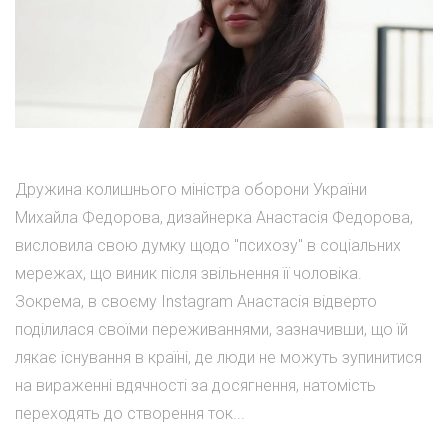
Дружина колишнього міністра оборони України
Михайла Федорова, дизайнерка Анастасія Федорова,
висловила свою думку щодо "психозу" в соціальних
мережах, що виник після звільнення її чоловіка.
Зокрема, в своєму Instagram Анастасія відверто
поділилася своїми переживаннями, зазначивши, що їй
лякає існування в країні, де люди не можуть зупинитися
на вираженні вдячності за досягнення, натомість
переходять до створення ток...