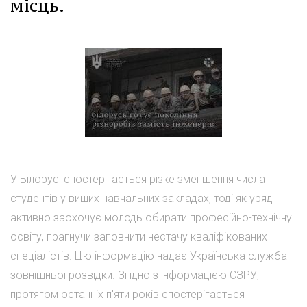
місць.
У Білорусі спостерігається різке зменшення числа
студентів у вищих навчальних закладах, тоді як уряд
активно заохочує молодь обирати професійно-технічну
освіту, прагнучи заповнити нестачу кваліфікованих
спеціалістів. Цю інформацію надає Українська служба
зовнішньої розвідки. Згідно з інформацією СЗРУ,
протягом останніх п'яти років спостерігається