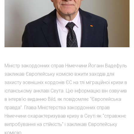
Міністр закордонних справ Німеччини Йоганн Вадефуль
закликав Європейську комісію вжити заходів для
захисту зовнішніх кордонів ЄС на тлі міграційної кризи в
іспанському анклаві Сеута. Цю інформацію він озвучив
в інтерв'ю виданню Bild, як повідомляє "Європейська
правда". Глава Міністерства закордонних справ
Німеччини охарактеризував кризу в Сеуті як "справжнє
випробування на стійкість" і закликав Європейську
комісію ...