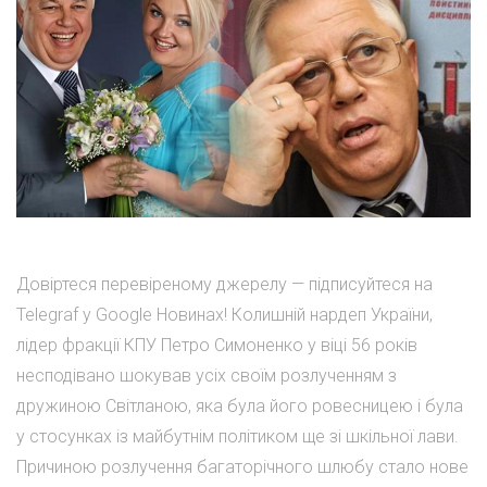
Довіртеся перевіреному джерелу — підписуйтеся на
Telegraf у Google Новинах! Колишній нардеп України,
лідер фракції КПУ Петро Симоненко у віці 56 років
несподівано шокував усіх своїм розлученням з
дружиною Світланою, яка була його ровесницею і була
у стосунках із майбутнім політиком ще зі шкільної лави.
Причиною розлучення багаторічного шлюбу стало нове