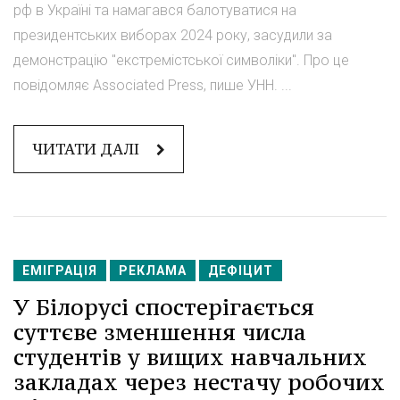
рф в Україні та намагався балотуватися на
президентських виборах 2024 року, засудили за
демонстрацію "екстремістської символіки". Про це
повідомляє Associated Press, пише УНН. ...
ЧИТАТИ ДАЛІ
ЕМІГРАЦІЯ
РЕКЛАМА
ДЕФІЦИТ
У Білорусі спостерігається
суттєве зменшення числа
студентів у вищих навчальних
закладах через нестачу робочих