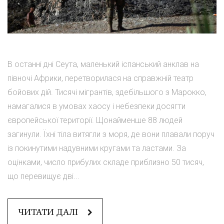
В останні дні Сеута, маленький іспанський анклав на
півночі Африки, перетворилася на справжній театр
бойових дій. Тисячі мігрантів, здебільшого з Марокко,
намагалися в умовах хаосу і небезпеки досягти
європейської території. Щонайменше 88 людей
загинули. Їхні тіла витягли з моря, де вони плавали поруч
із покинутими надувними кругами та ластами. За
оцінками, число прибулих складе приблизно 50 тисяч,
що перевищує дві...
ЧИТАТИ ДАЛІ