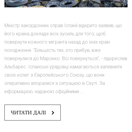
Міністр закордонних справ Іспанії відкрито заявив, що
його країна докладе всіх зусиль для того, щоб
повернути кожного мігранта назад до їхніх країн
походження. "Більшість тих, хто прибув, вже
повернулися до Марокко. Всі повернуться", - підкреслив
Альбарес. Іспанські урядовці намагаються запевнити
своїх колег з Європейського Союзу, що вони
оперативно впоралися з ситуацією в Сеуті. За
інформацією, наданою офіційними ...
ЧИТАТИ ДАЛІ