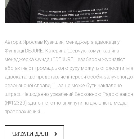
Автори: Ярослав Кузишин, менеджер з адвокації у
Фундації DEJURE. Катерина Шевчук, комунікаційна
менеджерка Фундації DEJURE Незабаром журналіст
або активіст громадського руху можуть оголосити ім'я
адвоката, що представляє інтереси особи, залученої до
резонансної справи, і... за це може бути накладено
штраф. Нещодавно ухвалений Верховною Радою закон
(№12320) здатен істотно вплинути на діяльність медіа,
правозахисникі...
ЧИТАТИ ДАЛІ