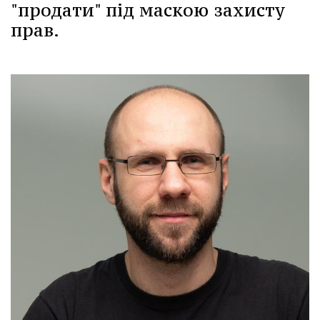
"продати" під маскою захисту
прав.