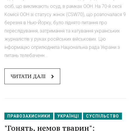
осіб, що викликають осуд, в рамках ООН. На 70-й сесії
Комісії ООН зі статусу жінок (CSW70), що розпочалася 9
березня в Нью-Йорку, було піднято питання про
переслідування, затримання та катування українських
журналістів у руках російських військових. Цю
інформацію оприлюднила Національна рада України з
питань телебаченн...
ЧИТАТИ ДАЛІ
ПРАВОЗАХИСНИКИ
УКРАЇНЦІ
СУСПІЛЬСТВО
"Гонять, немов тварин":