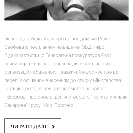
Як передає Укрінформ, про це повідомляє Радио
Свобода із посиланням на видання ОВД.Инфо.
Відзначається, що Генеральна прокуратура Росії
приймає рішення про визнання діяльності певних
організацій небажаною, і зазвичай інформує про це
перед їх офіційним внесенням до списку Міністерства
юстиції. Проте, на цей раз відомство не надало
інформації про своє рішення стосовно "Інституту Андрія
Сахарова" і руху "Мир. Прогрес....
ЧИТАТИ ДАЛІ