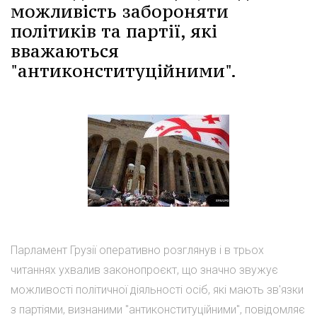
можливість забороняти
політиків та партії, які
вважаються
"антиконституційними".
Парламент Грузії оперативно розглянув і в трьох
читаннях ухвалив законопроєкт, що значно звужує
можливості політичної діяльності осіб, які мають зв'язки
з партіями, визнаними "антиконституційними", повідомляє