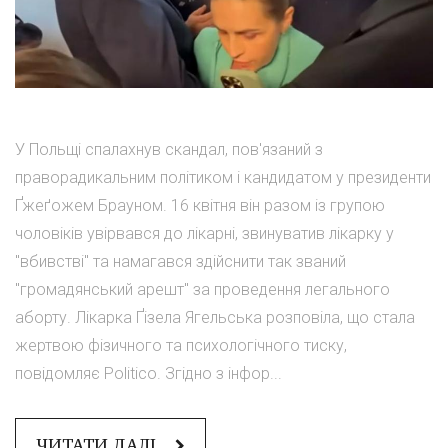
У Польщі спалахнув скандал, пов'язаний з
праворадикальним політиком і кандидатом у президенти
Ґжеґожем Брауном. 16 квітня він разом із групою
чоловіків увірвався до лікарні, звинуватив лікарку у
"вбивстві" та намагався здійснити так званий
"громадянський арешт" за проведення легального
аборту. Лікарка Ґізела Ягельська розповіла, що стала
жертвою фізичного та психологічного тиску,
повідомляє Politico. Згідно з інфор...
ЧИТАТИ ДАЛІ