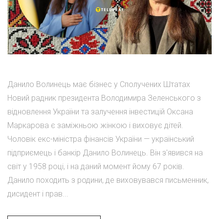
Данило Волинець має бізнес у Сполучених Штатах
Новий радник президента Володимира Зеленського з
відновлення України та залучення інвестицій Оксана
Маркарова є заміжньою жінкою і виховує дітей.
Чоловік екс-міністра фінансів України — український
підприємець і банкір Данило Волинець. Він з'явився на
світ у 1958 році, і на даний момент йому 67 років.
Данило походить з родини, де виховувався письменник,
дисидент і прав...