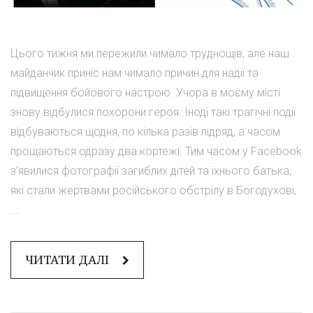
Цього тижня ми пережили чимало труднощів, але наш
майданчик приніс нам чимало причин для надії та
підвищення бойового настрою. Учора в моєму місті
знову відбулися похорони героя. Іноді такі трагічні події
відбуваються щодня, по кілька разів підряд, а часом
прощаються одразу два кортежі. Тим часом у Facebook
з’явилися фотографії загиблих дітей та їхнього батька,
які стали жертвами російського обстрілу в Богодухові,
...
ЧИТАТИ ДАЛІ