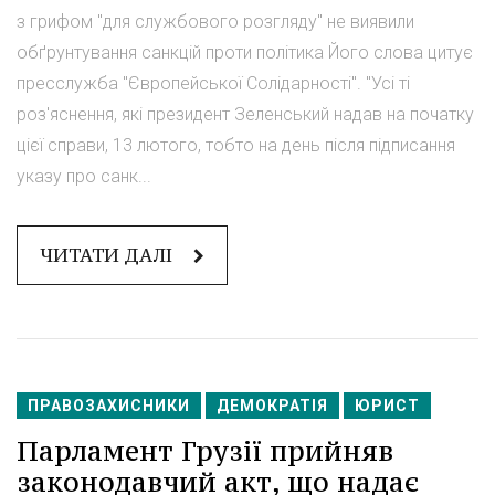
з грифом "для службового розгляду" не виявили
обґрунтування санкцій проти політика Його слова цитує
пресслужба "Європейської Солідарності". "Усі ті
роз'яснення, які президент Зеленський надав на початку
цієї справи, 13 лютого, тобто на день після підписання
указу про санк...
ЧИТАТИ ДАЛІ
ПРАВОЗАХИСНИКИ
ДЕМОКРАТІЯ
ЮРИСТ
Парламент Грузії прийняв
законодавчий акт, що надає