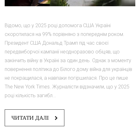
Відомо, що у 2025 році допомога США Україні
скоротилася на 99% порівняно з попереднім роком.
Президент США Дональд Трамп під час своєї
передвиборчої кампанії неодноразово обіцяв, що
закінчить війну в Україні за один день. Однак з моменту
повернення політика до Білого дому війна для українців
не покращилася, а навпаки погіршилася. Про це пише
The New York Times. Журналісти відзначили, що у 2025
році кількість загибл...
ЧИТАТИ ДАЛІ