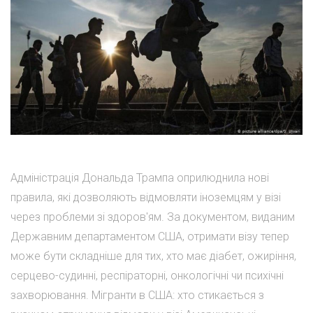
Адміністрація Дональда Трампа оприлюднила нові
правила, які дозволяють відмовляти іноземцям у візі
через проблеми зі здоров'ям. За документом, виданим
Державним департаментом США, отримати візу тепер
може бути складніше для тих, хто має діабет, ожиріння,
серцево-судинні, респіраторні, онкологічні чи психічні
захворювання. Мігранти в США: хто стикається з