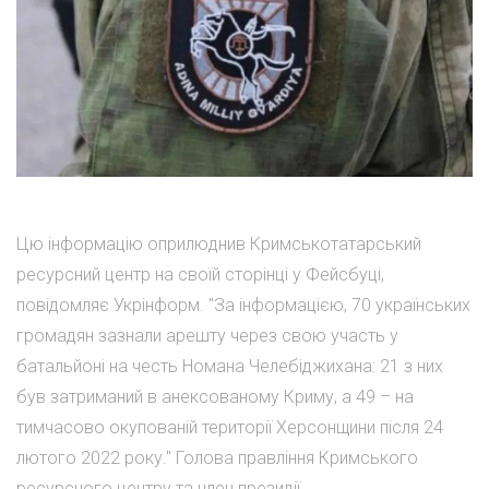
Цю інформацію оприлюднив Кримськотатарський
ресурсний центр на своїй сторінці у Фейсбуці,
повідомляє Укрінформ. "За інформацією, 70 українських
громадян зазнали арешту через свою участь у
батальйоні на честь Номана Челебіджихана: 21 з них
був затриманий в анексованому Криму, а 49 – на
тимчасово окупованій території Херсонщини після 24
лютого 2022 року." Голова правління Кримського
ресурсного центру та член президії...