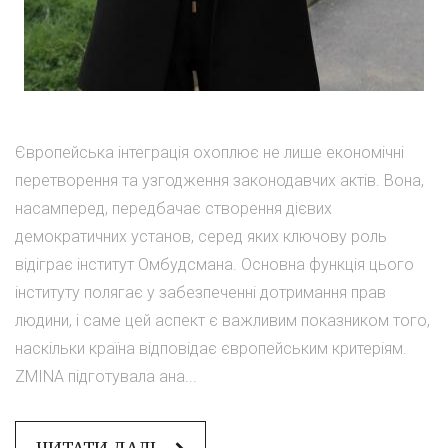
Європейська інтеграція охоплює не лише економічні
перетворення та узгодження законодавчих актів. Вона,
насамперед, передбачає створення дієвих
демократичних установ, серед яких ключову роль
відіграє інститут Омбудсмана. Основна функція цього
інституту полягає у забезпеченні дотримання прав
людини, і саме цей аспект є важливим показником того,
наскільки країна відповідає європейським критеріям.
ZMINA підготувала ана...