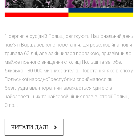
1 серпня в сусідній Польщі святкують Національний день
пам'яті Варшавського повстання. Ця революційна подія
тривала 63 дні, але закінчилася поразкою, призвівши до
майже повного знищення столиці Польщі та загибелі
близько 180 000 мирних жителів. Повстання, яке в епоху
Польської народної республіки сприймалося як
безглузда авантюра, нині вважається однією з
найславетніших та найгероїчніших глав в історії Польщі.
З пр...
ЧИТАТИ ДАЛІ