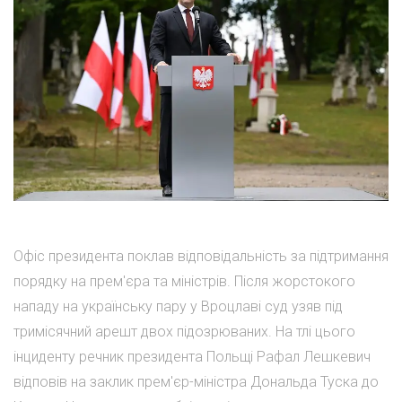
Офіс президента поклав відповідальність за підтримання
порядку на прем'єра та міністрів. Після жорстокого
нападу на українську пару у Вроцлаві суд узяв під
тримісячний арешт двох підозрюваних. На тлі цього
інциденту речник президента Польщі Рафал Лешкевич
відповів на заклик прем'єр-міністра Дональда Туска до