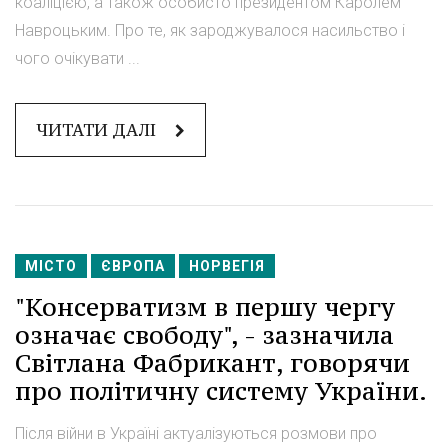
коаліцією, а також особисто президентом Каролем
Навроцьким. Про те, як зароджувалося насильство і
чого очікувати ...
ЧИТАТИ ДАЛІ
МІСТО
ЄВРОПА
НОРВЕГІЯ
"Консерватизм в першу чергу
означає свободу", - зазначила
Світлана Фабрикант, говорячи
про політичну систему України.
Після війни в Україні актуалізуються розмови про