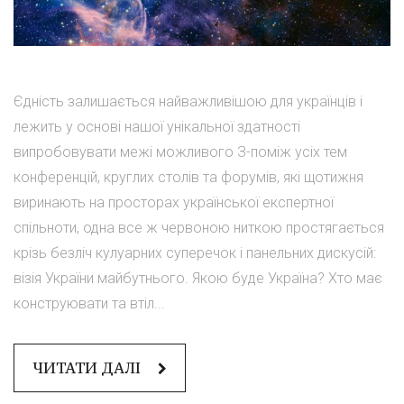
Єдність залишається найважливішою для українців і
лежить у основі нашої унікальної здатності
випробовувати межі можливого З-поміж усіх тем
конференцій, круглих столів та форумів, які щотижня
виринають на просторах української експертної
спільноти, одна все ж червоною ниткою простягається
крізь безліч кулуарних суперечок і панельних дискусій:
візія України майбутнього. Якою буде Україна? Хто має
конструювати та втіл...
ЧИТАТИ ДАЛІ