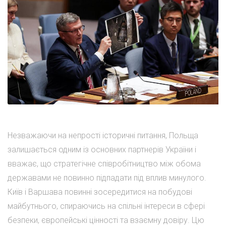
Незважаючи на непрості історичні питання, Польща
залишається одним із основних партнерів України і
вважає, що стратегічне співробітництво між обома
державами не повинно підпадати під вплив минулого.
Київ і Варшава повинні зосередитися на побудові
майбутнього, спираючись на спільні інтереси в сфері
безпеки, європейські цінності та взаємну довіру. Цю