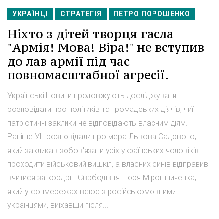
УКРАЇНЦІ
СТРАТЕГІЯ
ПЕТРО ПОРОШЕНКО
Ніхто з дітей творця гасла
"Армія! Мова! Віра!" не вступив
до лав армії під час
повномасштабної агресії.
Українські Новини продовжують досліджувати
розповідати про політиків та громадських діячів, чиї
патріотичні заклики не відповідають власним діям.
Раніше УН розповідали про мера Львова Садового,
який закликав зобов'язати усіх українських чоловіків
проходити військовий вишкіл, а власних синів відправив
вчитися за кордон. Свободівця Ігоря Мірошниченка,
який у соцмережах воює з російськомовними
українцями, виїхавши після...