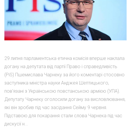
29 липня парламентська етична комісія вперше наклала
догану на депутата від партії Право і справедливість
(PiS) Пшемислава Чарнеку за його коментарі стосовно
заступника міністра науки Анджея Шептицького,
пов'язані з Українською повстанською армією (УПА).
Депутату Чарнеку оголосили догану за висловлювання,
які він зробив під час засідання Сейму 9 червня.
Підставою для покарання стали слова Чарнека під час
дискусії н...