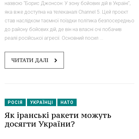
назвою "Борис Джонсон: У зону бойових дій в Україні",
яка вже доступна на телеканалі Channel 5. Цей проєкт
став наслідком таємної поїздки політика безпосередньо
до району бойових дій, де він на власні очі побачив
реалії російської агресії. Основний посил ...
ЧИТАТИ ДАЛІ
РОСІЯ
УКРАЇНЦІ
НАТО
Як іранські ракети можуть
досягти України?