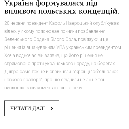
Україна формувалася під
впливом польських концепцій.
20 червня президент Кароль Навроцький опублікував
відео, у якому пояснював причини позбавлення
Зеленського Ордена Білого Орла, пов'язуючи це
рішення із вшануванням УПА українським президентом.
Хоча водночас він заявив, що його рішення не
спрямовано проти українського народу, на берегах
Дніпра саме так це й сприйняли. Українці "об'єдналися
навколо прапора", про що свідчили не лише тон
висловлювань коментаторів та резу...
ЧИТАТИ ДАЛІ