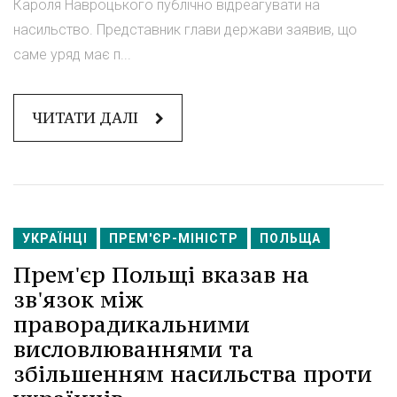
Кароля Навроцького публічно відреагувати на
насильство. Представник глави держави заявив, що
саме уряд має п...
ЧИТАТИ ДАЛІ
УКРАЇНЦІ
ПРЕМ'ЄР-МІНІСТР
ПОЛЬЩА
Прем'єр Польщі вказав на
зв'язок між
праворадикальними
висловлюваннями та
збільшенням насильства проти