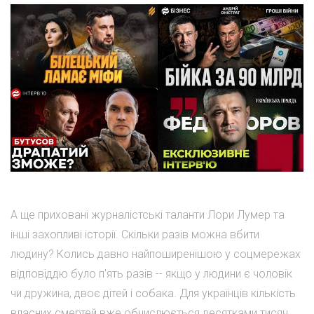
А ще приховані журналістські таланти Лори Лумер та
інші захопливі історії. Скільки разів можна вбити
людину? Колись давно найпоширенішою у соцмережах
відповіддю було п'ять разів -- якщо у людини є чоловік
чи дружина, двоє дітей і собака. Для українців кількість
власних смертей вже обчислюється десятками тисяч.