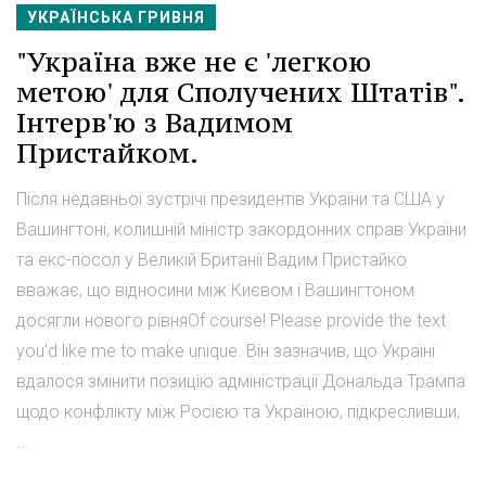
УКРАЇНСЬКА ГРИВНЯ
"Україна вже не є 'легкою
метою' для Сполучених Штатів".
Інтерв'ю з Вадимом
Пристайком.
Після недавньої зустрічі президентів України та США у
Вашингтоні, колишній міністр закордонних справ України
та екс-посол у Великій Британії Вадим Пристайко
вважає, що відносини між Києвом і Вашингтоном
досягли нового рівняOf course! Please provide the text
you'd like me to make unique. Він зазначив, що Україні
вдалося змінити позицію адміністрації Дональда Трампа
щодо конфлікту між Росією та Україною, підкресливши,
...