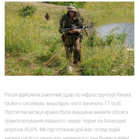
Росія здійснила ракетний удар по інфраструктурі Києва
та його околицях, внаслідок чого загинуло 17 осіб.
Протягом місяця країна була змушена знизити обсяги
транспортування пального через Чорне та Азовське
моря на 45,6%. Ми підготували для вас огляд подій
тисяча шістсот двадцять четвертого дня Великої війни: