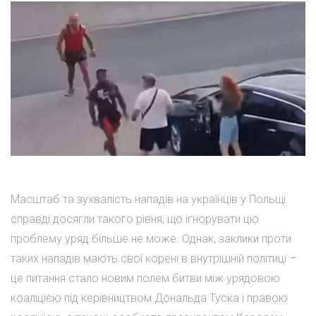
Масштаб та зухвалість нападів на українців у Польщі
справді досягли такого рівня, що ігнорувати цю
проблему уряд більше не може. Однак, заклики проти
таких нападів мають свої корені в внутрішній політиці –
це питання стало новим полем битви між урядовою
коаліцією під керівництвом Дональда Туска і правою