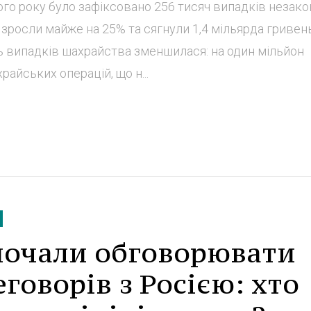
о року було зафіксовано 256 тисяч випадків незако
 зросли майже на 25% та сягнули 1,4 мільярда гривень
ь випадків шахрайства зменшилася: на один мільйон
айських операцій, що н...
 почали обговорювати
говорів з Росією: хто