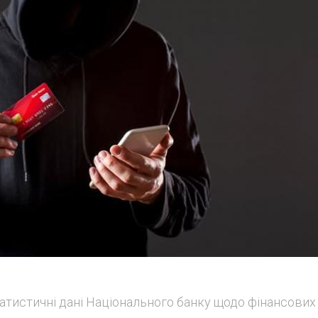
атистичні дані Національного банку щодо фінансових