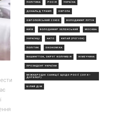
ПОЛІТИКА
РОСІЯ
УКРАЇНА
ДОНАЛЬД ТРАМП
ЄВРОПА
ЄВРОПЕЙСЬКИЙ СОЮЗ
ВОЛОДИМИР ПУТІН
КИЇВ
ВОЛОДИМИР ЗЕЛЕНСЬКИЙ
МОСКВА
УКРАЇНЦІ
НАТО
КИТАЙ (РЕГІОН)
ПОЛІТИК
ЕКОНОМІКА
ВАШИНГТОН, ОКРУГ КОЛУМБІЯ
НІМЕЧЧИНА
ПРЕЗИДЕНТ УКРАЇНИ
МІЖНАРОДНІ САНКЦІЇ ЩОДО РОСІЇ (2014—
ДОТЕПЕР)
вести
БІЛИЙ ДІМ
дає
ї
ення