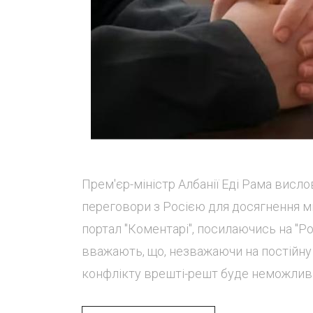
Прем'єр-міністр Албанії Еді Рама вис
переговори з Росією для досягнення ми
портал "Коментарі", посилаючись на "Pol
вважають, що, незважаючи на постійну
конфлікту врешті-решт буде неможливи