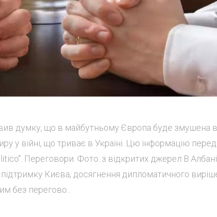
ловив думку, що в майбутньому Європа буде змушена 
ру у війні, що триває в Україні. Цю інформацію пере
itico". Переговори. Фото: з відкритих джерел В Албані
 підтримку Києва, досягнення дипломатичного виріш
м без перегово...