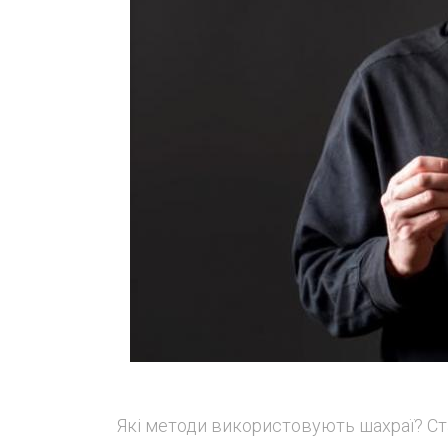
Які методи використовують шахраї? Ст