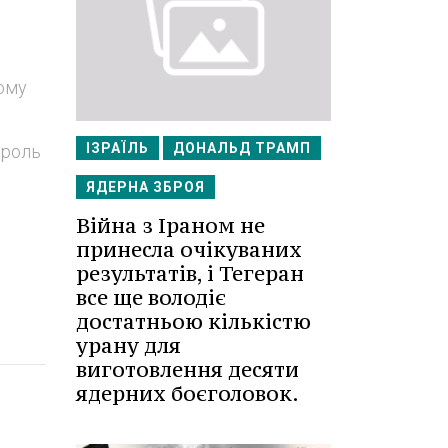
тому
ІЗРАЇЛЬ
ДОНАЛЬД ТРАМП
 роль
ЯДЕРНА ЗБРОЯ
Війна з Іраном не
принесла очікуваних
результатів, і Тегеран
все ще володіє
достатньою кількістю
урану для
виготовлення десяти
ядерних боєголовок.