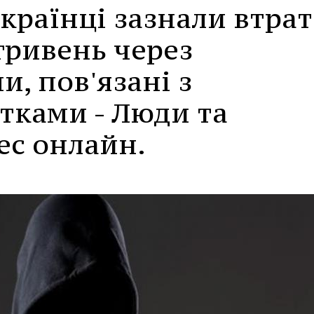
країнці зазнали втрат
 гривень через
и, пов'язані з
тками - Люди та
ес онлайн.