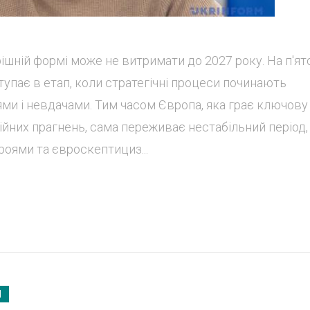
рішній формі може не витримати до 2027 року. На п'я
тупає в етап, коли стратегічні процеси починають
ми і невдачами. Тим часом Європа, яка грає ключову
ційних прагнень, сама переживає нестабільний період,
оями та євроскептициз...
Я