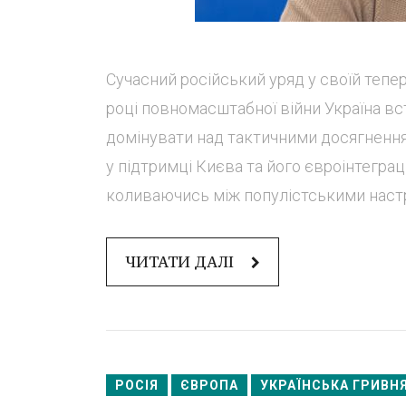
Сучасний російський уряд у своїй тепе
році повномасштабної війни Україна вс
домінувати над тактичними досягнення
у підтримці Києва та його євроінтегра
коливаючись між популістськими настр
ЧИТАТИ ДАЛІ
РОСІЯ
ЄВРОПА
УКРАЇНСЬКА ГРИВН