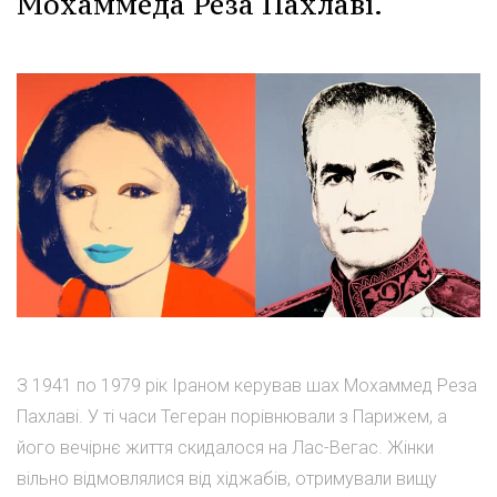
Мохаммеда Реза Пахлаві.
З 1941 по 1979 рік Іраном керував шах Мохаммед Реза
Пахлаві. У ті часи Тегеран порівнювали з Парижем, а
його вечірнє життя скидалося на Лас-Вегас. Жінки
вільно відмовлялися від хіджабів, отримували вищу