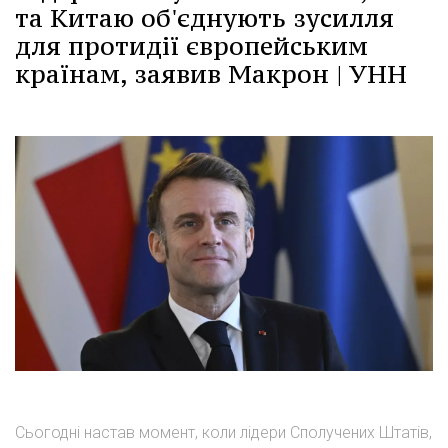
та Китаю об'єднують зусилля
для протидії європейським
країнам, заявив Макрон | УНН
Сьогодні настав момент, коли лідери Сполучених Штатів,