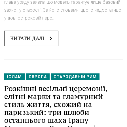
глава уряду заявив, що модель гарантує лише базовий
захист у старості. За його словами, цього недостатньо
у довгостроковій перс...
ЧИТАТИ ДАЛІ
ІСЛАМ
ЄВРОПА
СТАРОДАВНІЙ РИМ
Розкішні весільні церемонії,
елітні марки та гламурний
стиль життя, схожий на
паризький: три шлюби
останнього шаха Ірану