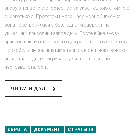
знову з тривогою спостерігає за українською атомною
енергетикою. Протягом цього часу Чорнобильська
зона перетворилася з безлюдної місцевості на
унікальний природний заповідник. Проте війна знову
принесла відчуття загрози в цей регіон. Скільки століть
Чорнобиль ще залишатиметься "смертельною" зоною,
чи здатна радіація мігрувати у чисті регіони і що
насправді сталося...
ЧИТАТИ ДАЛІ
ЄВРОПА
ДОКУМЕНТ
СТРАТЕГІЯ