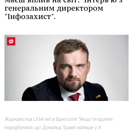
генеральним директором
"Інфозахист".
Журналістка LIGA.net в Брюсселі "Якщо ти здатен
передбачити, що Дональд Трамп напише у X