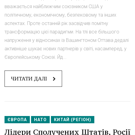
вважається найближчим союзником США у
політичному, економічному, безпековому та інших
аспектах. Проте останній рік засвідчив помітну
трансформацію цієї парадигми. На тлі все більшого
напруження у відносинах із Вашингтоном Оттава дедалі
активніше шукає нових партнерів у світі, насамперед, у
Європейському Союзі. Йд...
ЧИТАТИ ДАЛІ
ЄВРОПА
НАТО
КИТАЙ (РЕГІОН)
Лідери Сполучених Штатів, Росії