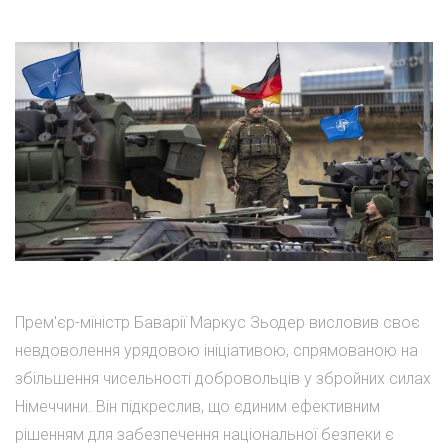
Прем'єр-міністр Баварії Маркус Зьодер висловив своє
невдоволення урядовою ініціативою, спрямованою на
збільшення чисельності добровольців у збройних силах
Німеччини. Він підкреслив, що єдиним ефективним
рішенням для забезпечення національної безпеки є