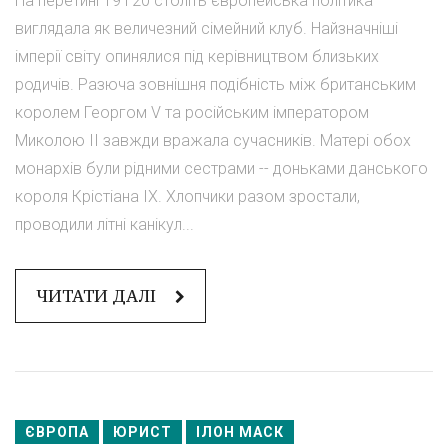
На перетині 19 і 20 століть європейська політика
виглядала як величезний сімейний клуб. Найзначніші
імперії світу опинялися під керівництвом близьких
родичів. Разюча зовнішня подібність між британським
королем Георгом V та російським імператором
Миколою II завжди вражала сучасників. Матері обох
монархів були рідними сестрами -- доньками данського
короля Крістіана IX. Хлопчики разом зростали,
проводили літні канікул...
ЧИТАТИ ДАЛІ
ЄВРОПА
ЮРИСТ
ІЛОН МАСК