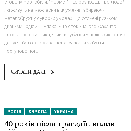
сторону Чорнобиля: "Чормет" - це розповідь про людей,
які живуть на межі зони відчуження, збираючи
металобрухт у суворих умовах, що оточені ризиком і
дивними надіями. "Ряска" - це спокійна, але жахлива
історія про самітника, який загубився у поліських нетрях,
де густі болота, смарагдова ряска та забуття
поступово пог...
ЧИТАТИ ДАЛІ
РОСІЯ
ЄВРОПА
УКРАЇНА
40 років після трагедії: вплив