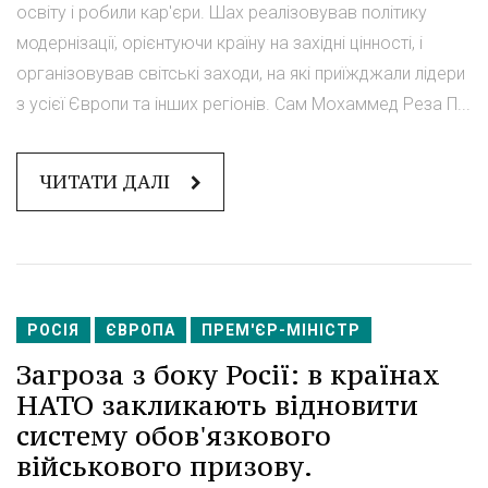
освіту і робили кар'єри. Шах реалізовував політику
модернізації, орієнтуючи країну на західні цінності, і
організовував світські заходи, на які приїжджали лідери
з усієї Європи та інших регіонів. Сам Мохаммед Реза П...
ЧИТАТИ ДАЛІ
РОСІЯ
ЄВРОПА
ПРЕМ'ЄР-МІНІСТР
Загроза з боку Росії: в країнах
НАТО закликають відновити
систему обов'язкового
військового призову.