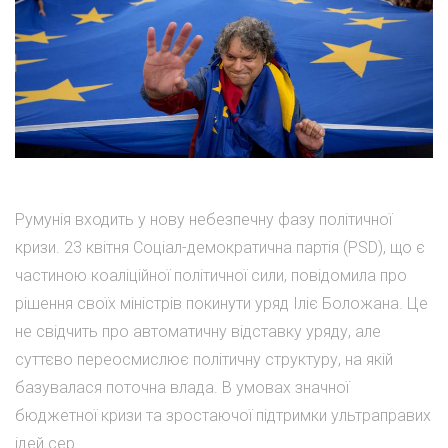
Румунія входить у нову небезпечну фазу політичної
кризи. 23 квітня Соціал-демократична партія (PSD), що є
частиною коаліційної політичної сили, повідомила про
рішення своїх міністрів покинути уряд Іліє Боложана. Це
не свідчить про автоматичну відставку уряду, але
суттєво переосмислює політичну структуру, на якій
базувалася поточна влада. В умовах значної
бюджетної кризи та зростаючої підтримки ультраправих
ідей сер...