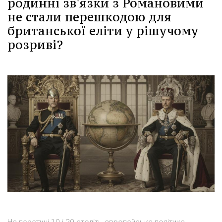
родинні зв'язки з Романовими
не стали перешкодою для
британської еліти у рішучому
розриві?