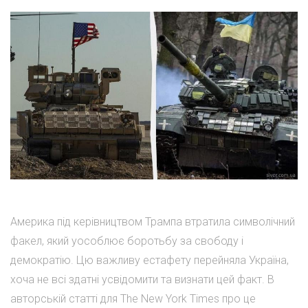
Америка під керівництвом Трампа втратила символічний
факел, який уособлює боротьбу за свободу і
демократію. Цю важливу естафету перейняла Україна,
хоча не всі здатні усвідомити та визнати цей факт. В
авторській статті для The New York Times про це