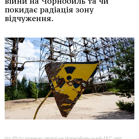
війни на Чорнобиль та чи
покидає радіація зону
відчуження.
На 40-ту річницю аварії на Чорнобильській АЕС світ