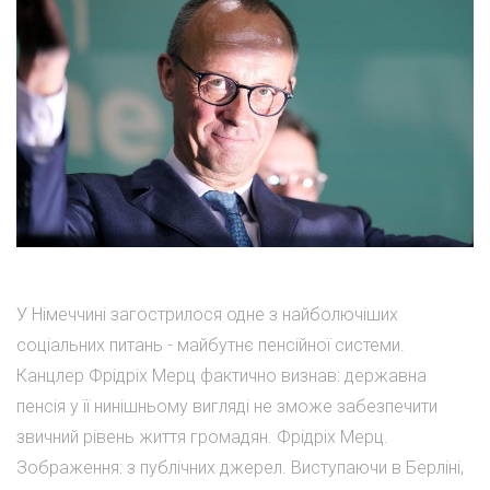
У Німеччині загострилося одне з найболючіших
соціальних питань - майбутнє пенсійної системи.
Канцлер Фрідріх Мерц фактично визнав: державна
пенсія у її нинішньому вигляді не зможе забезпечити
звичний рівень життя громадян. Фрідріх Мерц.
Зображення: з публічних джерел. Виступаючи в Берліні,