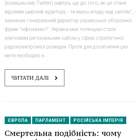
(колишньому Twitter) завтра, ще до того, як це стане
відомим широкій аудиторії, - ти маєш владу над світом", -
зазначає генеральний директор української оборонної
фірми "Інфозахист". Україна має потенціал стати
ключовим регіональним хабом у сфері стратегічної
радіоелектронної розвідки. Проте для досягнення цієї
мети необхідно н...
ЧИТАТИ ДАЛІ
ЄВРОПА
ПАРЛАМЕНТ
РОСІЙСЬКА ІМПЕРІЯ
Смертельна подібність: чому