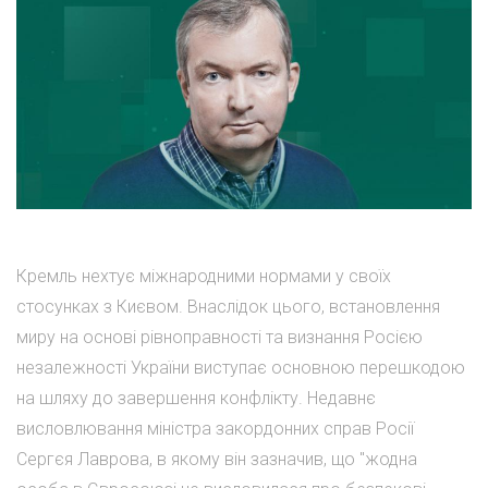
Кремль нехтує міжнародними нормами у своїх
стосунках з Києвом. Внаслідок цього, встановлення
миру на основі рівноправності та визнання Росією
незалежності України виступає основною перешкодою
на шляху до завершення конфлікту. Недавнє
висловлювання міністра закордонних справ Росії
Сергєя Лаврова, в якому він зазначив, що "жодна