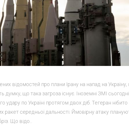
них відомостей про плани Ірану на напад на Україну,
 думку, що така загроза існує. Іноземні ЗМІ сьогодні
о удару по Україні протягом двох діб. Тегеран нібито
их ракет середньої дальності. Ймовірну атаку планую
із. Що відо...