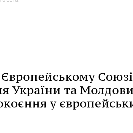
 Європейському Союзі
я України та Молдов
окоєння у європейськ