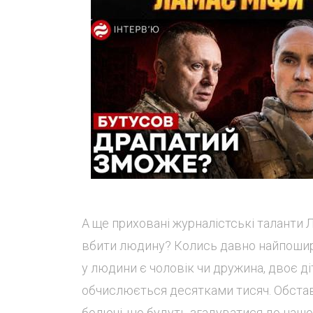
А ще приховані журналістські таланти Л
вбити людину? Колись давно найпошире
у людини є чоловік чи дружина, двоє ді
обчислюється десятками тисяч. Обставин
болючі, що будуть згадуватися до нашог