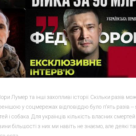
ори Лумер та інші захопливі історії. Скільки разів мо
нішою у соцмережах відповіддю було п'ять разів --
тей і собака. Для українців кількість власних смерте
и більшості з них ми навіть не знаємо, але деякі та
о оста...