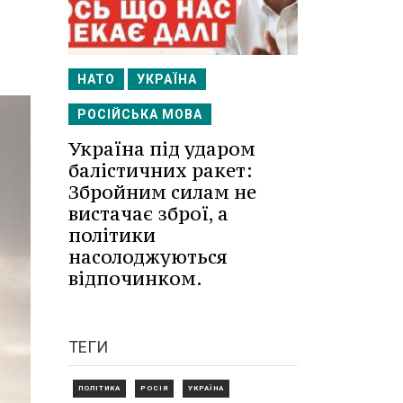
НАТО
УКРАЇНА
РОСІЙСЬКА МОВА
Україна під ударом
балістичних ракет:
Збройним силам не
вистачає зброї, а
політики
насолоджуються
відпочинком.
ТЕГИ
ПОЛІТИКА
РОСІЯ
УКРАЇНА