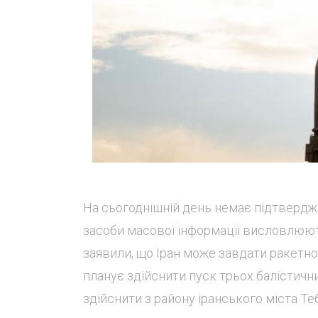
На сьогоднішній день немає підтвердже
засоби масової інформації висловлюють
заявили, що Іран може завдати ракетног
планує здійснити пуск трьох балістичн
здійснити з району іранського міста Тебр