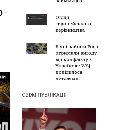
асиміляцію.
р-
Огляд
європейського
керівництва
Бідні райони Росії
отримали вигоду
від конфлікту з
Україною: WSJ
поділилося
деталями.
СВІЖІ ПУБЛІКАЦІЇ