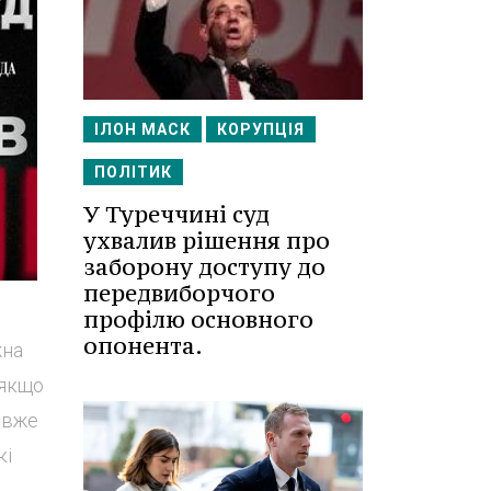
ІЛОН МАСК
КОРУПЦІЯ
ПОЛІТИК
У Туреччині суд
ухвалив рішення про
заборону доступу до
передвиборчого
профілю основного
опонента.
жна
 якщо
й вже
кі