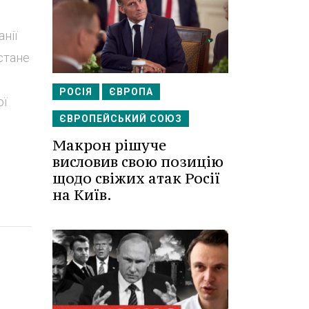
анії
 стане
РОСІЯ
ЄВРОПА
ої
ЄВРОПЕЙСЬКИЙ СОЮЗ
Макрон рішуче
висловив свою позицію
щодо свіжих атак Росії
на Київ.