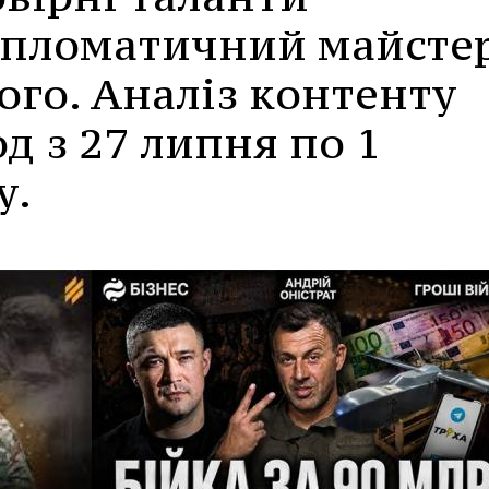
ипломатичний майсте
кого. Аналіз контенту
д з 27 липня по 1
у.