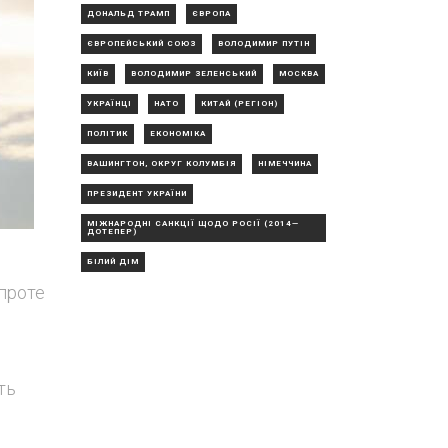
ДОНАЛЬД ТРАМП
ЄВРОПА
ЄВРОПЕЙСЬКИЙ СОЮЗ
ВОЛОДИМИР ПУТІН
КИЇВ
ВОЛОДИМИР ЗЕЛЕНСЬКИЙ
МОСКВА
УКРАЇНЦІ
НАТО
КИТАЙ (РЕГІОН)
ПОЛІТИК
ЕКОНОМІКА
ВАШИНГТОН, ОКРУГ КОЛУМБІЯ
НІМЕЧЧИНА
ПРЕЗИДЕНТ УКРАЇНИ
МІЖНАРОДНІ САНКЦІЇ ЩОДО РОСІЇ (2014—
ДОТЕПЕР)
БІЛИЙ ДІМ
 проте
ть