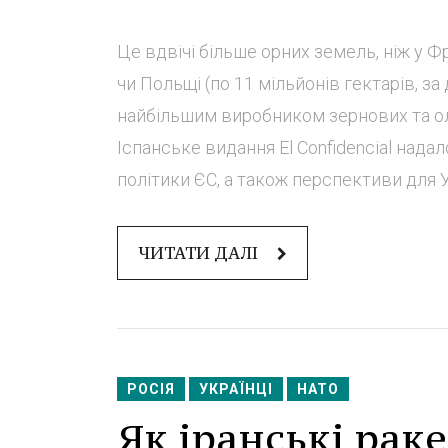
Це вдвічі більше орних земель, ніж у Фран
чи Польщі (по 11 мільйонів гектарів, за
найбільшим виробником зернових та олій
Іспанське видання El Confidencial нада
політики ЄС, а також перспективи для У.
ЧИТАТИ ДАЛІ
РОСІЯ
УКРАЇНЦІ
НАТО
Як іранські рак