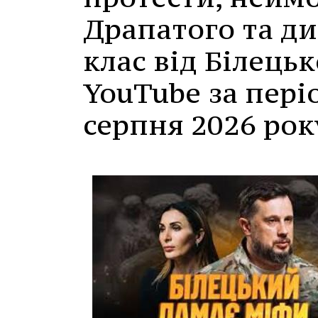
Драпатого та д
клас від Білець
YouTube за періо
серпня 2026 рок