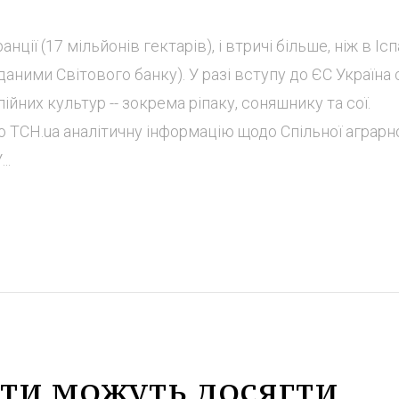
ції (17 мільйонів гектарів), і втричі більше, ніж в Ісп
 даними Світового банку). У разі вступу до ЄС Україна
них культур -- зокрема ріпаку, соняшнику та сої.
ло ТСН.ua аналітичну інформацію щодо Спільної аграрн
..
ети можуть досягти