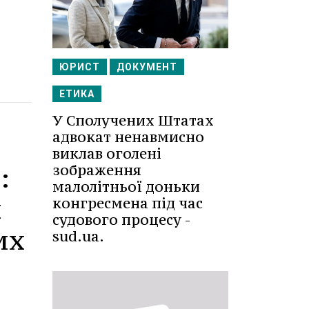
ЮРИСТ
ДОКУМЕНТ
ЕТИКА
У Сполучених Штатах
адвокат ненавмисно
виклав оголені
зображення
:
малолітньої доньки
и
конгресмена під час
судового процесу -
их
sud.ua.