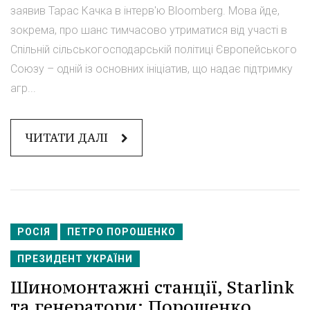
заявив Тарас Качка в інтерв'ю Bloomberg. Мова йде,
зокрема, про шанс тимчасово утриматися від участі в
Спільній сільськогосподарській політиці Європейського
Союзу – одній із основних ініціатив, що надає підтримку
агр...
ЧИТАТИ ДАЛІ
РОСІЯ
ПЕТРО ПОРОШЕНКО
ПРЕЗИДЕНТ УКРАЇНИ
Шиномонтажні станції, Starlink
та генератори: Порошенко