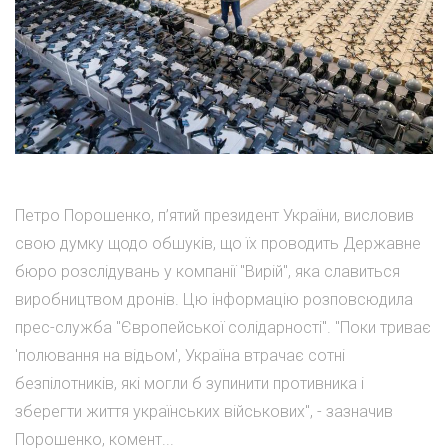
Петро Порошенко, п’ятий президент України, висловив
свою думку щодо обшуків, що їх проводить Державне
бюро розслідувань у компанії "Вирій", яка славиться
виробництвом дронів. Цю інформацію розповсюдила
прес-служба "Європейської солідарності". "Поки триває
'полювання на відьом', Україна втрачає сотні
безпілотників, які могли б зупинити противника і
зберегти життя українських військових", - зазначив
Порошенко, комент...