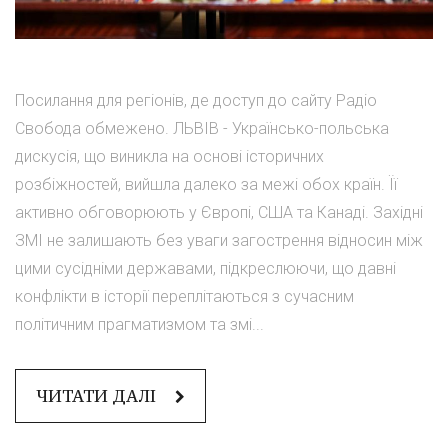
Посилання для регіонів, де доступ до сайту Радіо
Свобода обмежено. ЛЬВІВ - Українсько-польська
дискусія, що виникла на основі історичних
розбіжностей, вийшла далеко за межі обох країн. Її
активно обговорюють у Європі, США та Канаді. Західні
ЗМІ не залишають без уваги загострення відносин між
цими сусідніми державами, підкреслюючи, що давні
конфлікти в історії переплітаються з сучасним
політичним прагматизмом та змі...
ЧИТАТИ ДАЛІ