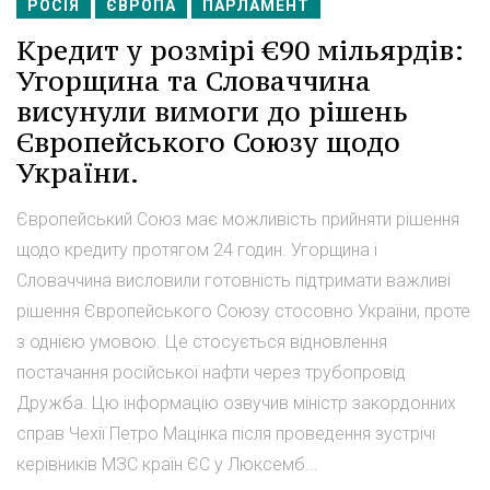
РОСІЯ
ЄВРОПА
ПАРЛАМЕНТ
Кредит у розмірі €90 мільярдів:
Угорщина та Словаччина
висунули вимоги до рішень
Європейського Союзу щодо
України.
Європейський Союз має можливість прийняти рішення
щодо кредиту протягом 24 годин. Угорщина і
Словаччина висловили готовність підтримати важливі
рішення Європейського Союзу стосовно України, проте
з однією умовою. Це стосується відновлення
постачання російської нафти через трубопровід
Дружба. Цю інформацію озвучив міністр закордонних
справ Чехії Петро Мацінка після проведення зустрічі
керівників МЗС країн ЄС у Люксемб...