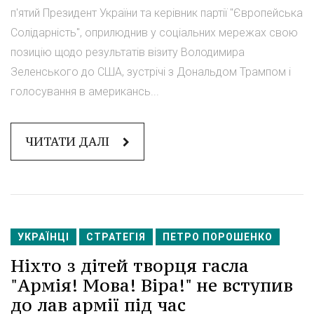
п'ятий Президент України та керівник партії "Європейська
Солідарність", оприлюднив у соціальних мережах свою
позицію щодо результатів візиту Володимира
Зеленського до США, зустрічі з Дональдом Трампом і
голосування в американсь...
ЧИТАТИ ДАЛІ
УКРАЇНЦІ
СТРАТЕГІЯ
ПЕТРО ПОРОШЕНКО
Ніхто з дітей творця гасла
"Армія! Мова! Віра!" не вступив
до лав армії під час