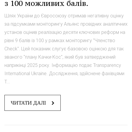
з 100 можливих балів.
Шлях України до Євросоюзу отримав негативну оцінку
за підсумками моніторингу Альянс провідних аналітичних
установ оцінив реалізацію десяти ключових реформ на
рівні 9 балів із 100 у рамках моніторингу "Членство
Check". Цей показник слугує базовою оцінкою для так
званого "плану Качки-Кос", який був затверджений
наприкінці 2025 року. Інформацію подає Transparency
International Ukraine. Дослідження, здійснене фахівцями
T...
ЧИТАТИ ДАЛІ