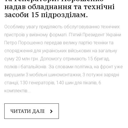
надав обладнання та технічні
засоби 15 підрозділам.
Особливу увагу приділяють обслуговуванню технічних
пристроїв у виїзному форматі. П'ятий Президент України
Петро Порошенко передав велику партію техніки та
спорядження для українських військових на загальну
суму 20 млн грн. Допомогу отримають 15 бригад,
полків і батальйонів. За словами політика, на фронт уже
вирушили 3 мобільні шиномонтажки, 3 потужні зарядні
станції, 130 генераторів, 140 шин для пікапів, 6
комплектів...
ЧИТАТИ ДАЛІ