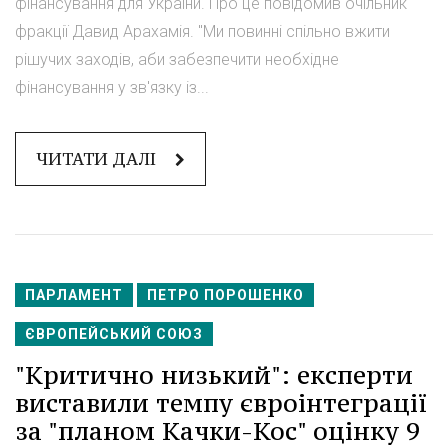
фінансування для України. Про це повідомив очільник
фракції Давид Арахамія. "Ми повинні спільно вжити
рішучих заходів, аби забезпечити необхідне
фінансування у зв'язку із...
ЧИТАТИ ДАЛІ
ПАРЛАМЕНТ
ПЕТРО ПОРОШЕНКО
ЄВРОПЕЙСЬКИЙ СОЮЗ
"Критично низький": експерти
виставили темпу євроінтеграції
за "планом Качки-Кос" оцінку 9