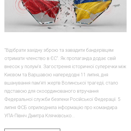
"Відібрати західну зброю та завадити бандерівцям
отримати членство в ЄС". Як пропаганда додає свій
внесок у полум'я. Загострення історичної суперечки між
Києвом та Варшавою напередодні 11 липня, дня
вшанування пам'яті жертв Волинської трагедії, стало
підставою для скоординованого втручання
Федеральної служби безпеки Російської Федерації. 5
липня ФСБ оприлюднила інформацію про командира
УПА-Північ Дмитра Клячківсько...