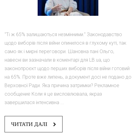
"Ті ж 65% залишаються незмінними." Законодавство
щодо виборів після війни опинилося в глухому куті, так
само як і мирні переговори. Шановна пані Ольго,
навесні ви зазначали в коментарі для LB.ua, що
законопроєкт щодо перших виборів після війни готовий
на 65%. Проте вже липень, а документ досі не подано до
Верховної Ради. Яка причина затримки? Рекламное
сообщение Коли я це висловлювала, якраз
завершилася інтенсивна ...
ЧИТАТИ ДАЛІ