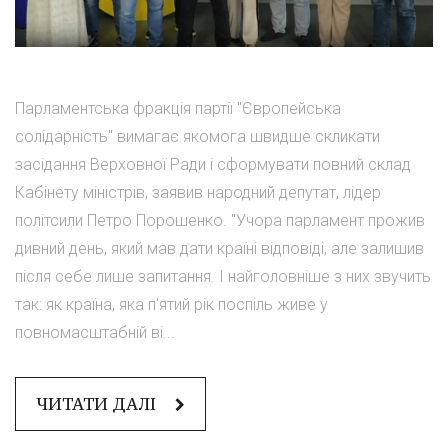
Парламентська фракція партії "Європейська
солідарність" вимагає якомога швидше скликати
засідання Верховної Ради і сформувати повний склад
Кабінету міністрів, заявив народний депутат, лідер
політсили Петро Порошенко. "Учора парламент прожив
дивний день, який мав дати країні відповіді, але залишив
після себе лише запитання. І найголовніше з них звучить
так: як країна, яка п'ятий рік поспіль живе у
повномасштабній ві...
ЧИТАТИ ДАЛІ