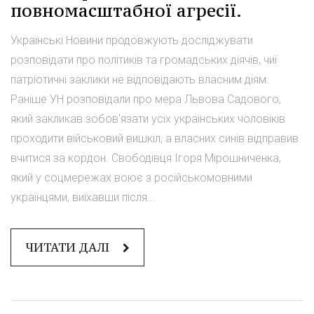
повномасштабної агресії.
Українські Новини продовжують досліджувати
розповідати про політиків та громадських діячів, чиї
патріотичні заклики не відповідають власним діям.
Раніше УН розповідали про мера Львова Садового,
який закликав зобов'язати усіх українських чоловіків
проходити військовий вишкіл, а власних синів відправив
вчитися за кордон. Свободівця Ігоря Мірошниченка,
який у соцмережах воює з російськомовними
українцями, виїхавши після...
ЧИТАТИ ДАЛІ