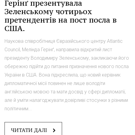
Герінґ презентувала
Зеленському чотирьох
претендентів на пост посла в
США.
Наукова співробітниця Євразійського центру Atlantic
Council, Мелінда Герінґ, направила відкритий лист
президенту Володимиру Зеленському, закликаючи його
обережно підійти до питання призначення нового посла
України в США. Вона підкреслила, що новий керівник
дипломатичної місії повинен не лише володіти
англійською мовою та мати досвід у сфері дипломатії,
але й уміти налагоджувати довірливі стосунки з різними
політичним...
ЧИТАТИ ДАЛІ