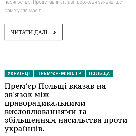
насильство. Представник глави держави заявив, що
саме уряд має п...
ЧИТАТИ ДАЛІ
УКРАЇНЦІ
ПРЕМ'ЄР-МІНІСТР
ПОЛЬЩА
Прем'єр Польщі вказав на
зв'язок між
праворадикальними
висловлюваннями та
збільшенням насильства проти
українців.