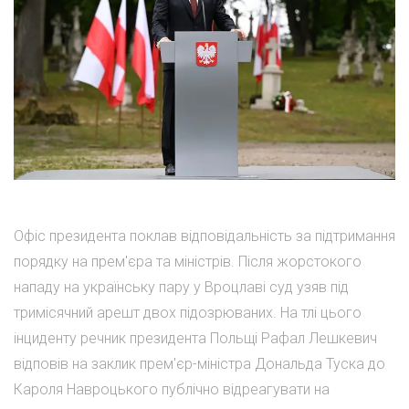
Офіс президента поклав відповідальність за підтримання
порядку на прем'єра та міністрів. Після жорстокого
нападу на українську пару у Вроцлаві суд узяв під
тримісячний арешт двох підозрюваних. На тлі цього
інциденту речник президента Польщі Рафал Лешкевич
відповів на заклик прем'єр-міністра Дональда Туска до
Кароля Навроцького публічно відреагувати на