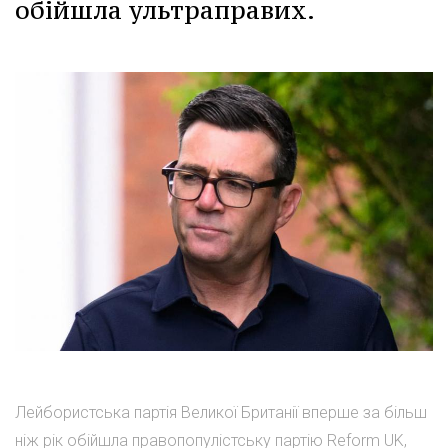
обійшла ультраправих.
Лейбористська партія Великої Британії вперше за більш
ніж рік обійшла правопопулістську партію Reform UK,