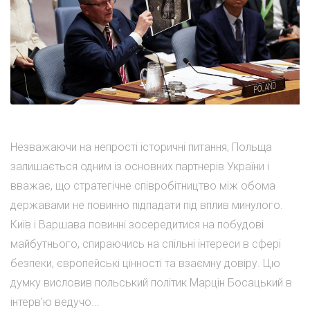
Незважаючи на непрості історичні питання, Польща
залишається одним із основних партнерів України і
вважає, що стратегічне співробітництво між обома
державами не повинно підпадати під вплив минулого.
Київ і Варшава повинні зосередитися на побудові
майбутнього, спираючись на спільні інтереси в сфері
безпеки, європейські цінності та взаємну довіру. Цю
думку висловив польський політик Марцін Босацький в
інтерв'ю ведучо...