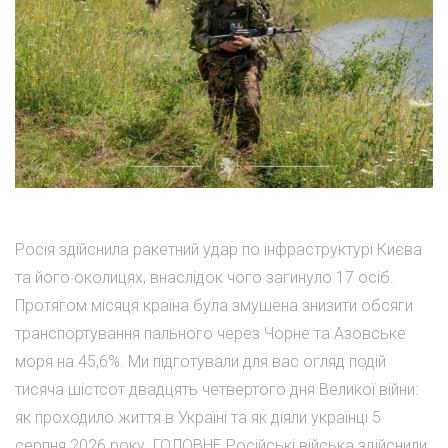
Росія здійснила ракетний удар по інфраструктурі Києва
та його околицях, внаслідок чого загинуло 17 осіб.
Протягом місяця країна була змушена знизити обсяги
транспортування пального через Чорне та Азовське
моря на 45,6%. Ми підготували для вас огляд подій
тисяча шістсот двадцять четвертого дня Великої війни:
як проходило життя в Україні та як діяли українці 5
серпня 2026 року. ГОЛОВНЕ Російські війська здійснили