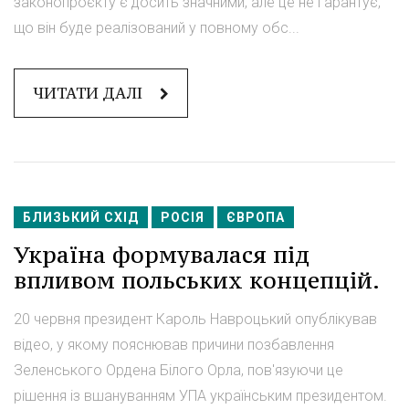
законопроєкту є досить значними, але це не гарантує,
що він буде реалізований у повному обс...
ЧИТАТИ ДАЛІ
БЛИЗЬКИЙ СХІД
РОСІЯ
ЄВРОПА
Україна формувалася під
впливом польських концепцій.
20 червня президент Кароль Навроцький опублікував
відео, у якому пояснював причини позбавлення
Зеленського Ордена Білого Орла, пов'язуючи це
рішення із вшануванням УПА українським президентом.