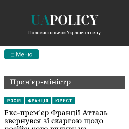
UA
POLICY
Політичні новини України та світу
Меню
Прем'єр-міністр
РОСІЯ
ФРАНЦІЯ
ЮРИСТ
Екс-прем'єр Франції Атталь
звернувся зі скаргою щодо
російського впливу на