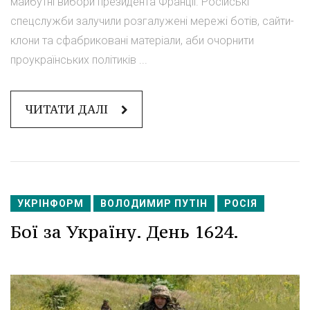
майбутні вибори президента Франції. Російські
спецслужби залучили розгалужені мережі ботів, сайти-
клони та сфабриковані матеріали, аби очорнити
проукраїнських політиків ...
ЧИТАТИ ДАЛІ
УКРІНФОРМ
ВОЛОДИМИР ПУТІН
РОСІЯ
Бої за Україну. День 1624.