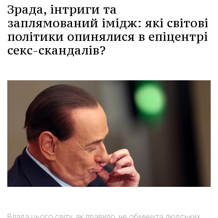
Зрада, інтриги та
заплямований імідж: які світові
політики опинялися в епіцентрі
секс-скандалів?
Влада цього світу, як правило, не обминута людських