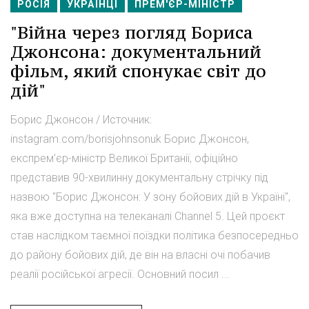
РОСІЯ
УКРАЇНЦІ
ПРЕМ'ЄР-МІНІСТР
"Війна через погляд Бориса
Джонсона: документальний
фільм, який спонукає світ до
дій"
Борис Джонсон / Источник:
instagram.com/borisjohnsonuk Борис Джонсон,
експрем'єр-міністр Великої Британії, офіційно
представив 90-хвилинну документальну стрічку під
назвою "Борис Джонсон: У зону бойових дій в Україні",
яка вже доступна на телеканалі Channel 5. Цей проєкт
став наслідком таємної поїздки політика безпосередньо
до району бойових дій, де він на власні очі побачив
реалії російської агресії. Основний посил ...