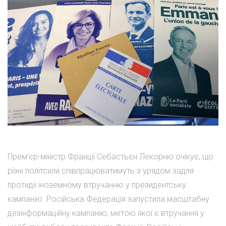
Прем'єр-міністр Франції Себастьєн Лекорню очікує, що
різні політсили співпрацюватимуть з урядом задля
протидії іноземному втручанню у президентську
кампанію. Російська Федерація запустила масштабну
дезінформаційну кампанію, метою якої є втручання у