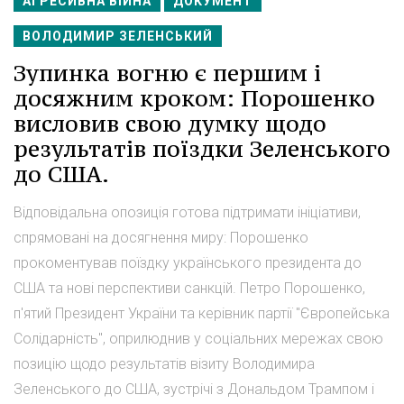
АГРЕСИВНА ВІЙНА
ДОКУМЕНТ
ВОЛОДИМИР ЗЕЛЕНСЬКИЙ
Зупинка вогню є першим і
досяжним кроком: Порошенко
висловив свою думку щодо
результатів поїздки Зеленського
до США.
Відповідальна опозиція готова підтримати ініціативи,
спрямовані на досягнення миру: Порошенко
прокоментував поїздку українського президента до
США та нові перспективи санкцій. Петро Порошенко,
п'ятий Президент України та керівник партії "Європейська
Солідарність", оприлюднив у соціальних мережах свою
позицію щодо результатів візиту Володимира
Зеленського до США, зустрічі з Дональдом Трампом і