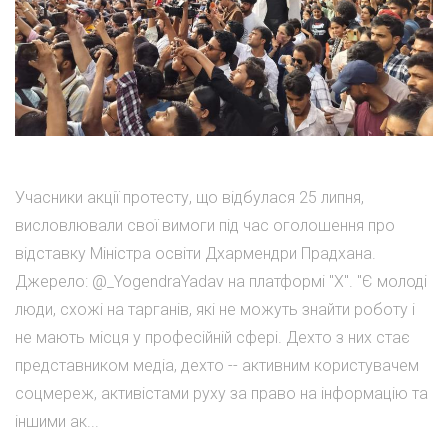
Учасники акції протесту, що відбулася 25 липня,
висловлювали свої вимоги під час оголошення про
відставку Міністра освіти Дхармендри Прадхана.
Джерело: @_YogendraYadav на платформі "Х". "Є молоді
люди, схожі на тарганів, які не можуть знайти роботу і
не мають місця у професійній сфері. Дехто з них стає
представником медіа, дехто -- активним користувачем
соцмереж, активістами руху за право на інформацію та
іншими ак...