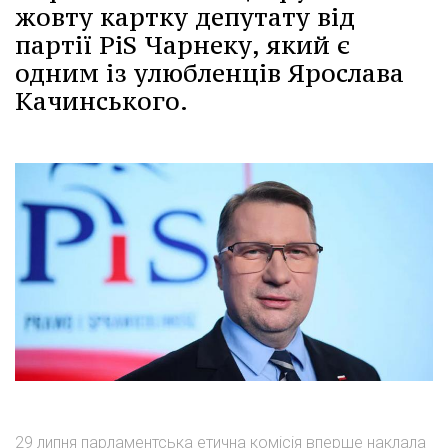
жовту картку депутату від
партії PiS Чарнеку, який є
одним із улюбленців Ярослава
Качинського.
29 липня парламентська етична комісія вперше наклала