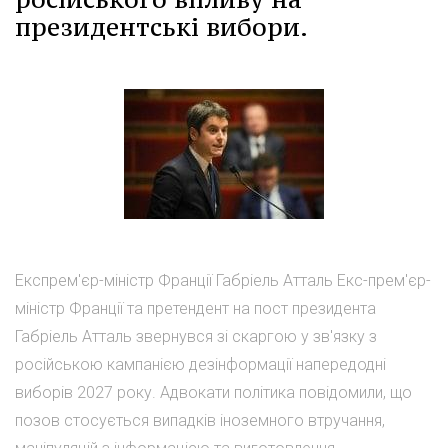
президентські вибори.
Експрем'єр-міністр Франції Габріель Атталь Екс-прем'єр-
міністр Франції та претендент на пост президента
Габріель Атталь звернувся зі скаргою у зв'язку з
російською кампанією дезінформації напередодні
виборів 2027 року. Адвокати політика повідомили, що
позов стосується випадків іноземного втручання,