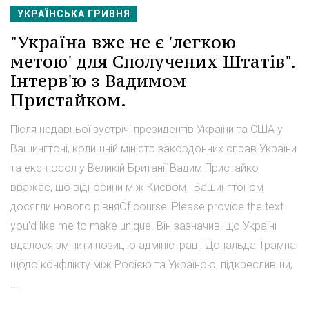
УКРАЇНСЬКА ГРИВНЯ
"Україна вже не є 'легкою
метою' для Сполучених Штатів".
Інтерв'ю з Вадимом
Пристайком.
Після недавньої зустрічі президентів України та США у
Вашингтоні, колишній міністр закордонних справ України
та екс-посол у Великій Британії Вадим Пристайко
вважає, що відносини між Києвом і Вашингтоном
досягли нового рівняOf course! Please provide the text
you'd like me to make unique. Він зазначив, що Україні
вдалося змінити позицію адміністрації Дональда Трампа
щодо конфлікту між Росією та Україною, підкресливши,
...