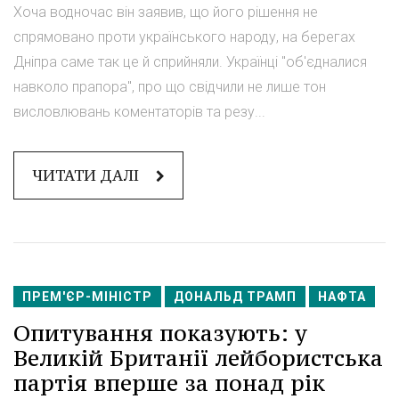
Хоча водночас він заявив, що його рішення не
спрямовано проти українського народу, на берегах
Дніпра саме так це й сприйняли. Українці "об'єдналися
навколо прапора", про що свідчили не лише тон
висловлювань коментаторів та резу...
ЧИТАТИ ДАЛІ
ПРЕМ'ЄР-МІНІСТР
ДОНАЛЬД ТРАМП
НАФТА
Опитування показують: у
Великій Британії лейбористська
партія вперше за понад рік