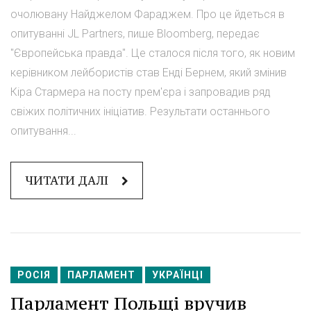
очолювану Найджелом Фараджем. Про це йдеться в
опитуванні JL Partners, пише Bloomberg, передає
"Європейська правда". Це сталося після того, як новим
керівником лейбористів став Енді Бернем, який змінив
Кіра Стармера на посту прем'єра і запровадив ряд
свіжих політичних ініціатив. Результати останнього
опитування...
ЧИТАТИ ДАЛІ
РОСІЯ
ПАРЛАМЕНТ
УКРАЇНЦІ
Парламент Польщі вручив