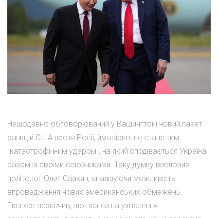
Нещодавно обговорюваний у Вашингтоні новий пакет
санкцій США проти Росії, ймовірно, не стане тим
"катастрофічним ударом", на який сподівається Україна
разом із своїми союзниками. Таку думку висловив
політолог Олег Саакян, аналізуючи можливість
впровадження нових американських обмежень.
Експерт зазначив, що шанси на ухвалення