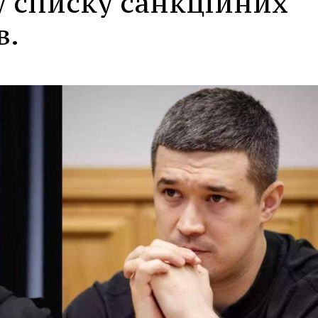
у списку санкційних
в.