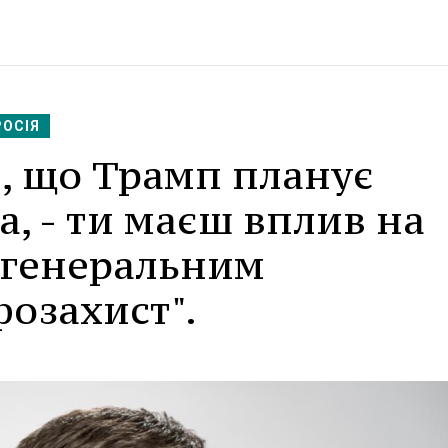
РОСІЯ
і, що Трамп планує
а, - ти маєш вплив на
з генеральним
озахист".