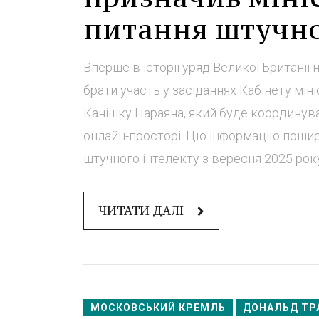
питання штучно
Вперше в історії уряд Великої Британії
брати участь у засіданнях Кабінету мін
Канішку Нараяна, який буде координува
онлайн-просторі. Цю інформацію поши
штучного інтелекту з вересня 2025 року.
ЧИТАТИ ДАЛІ
МОСКОВСЬКИЙ КРЕМЛЬ
ДОНАЛЬД ТР