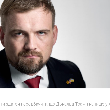
 ти здатен передбачити, що Дональд Трамп напише у 