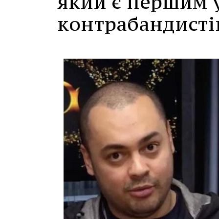
який є першим 
контрабандисті