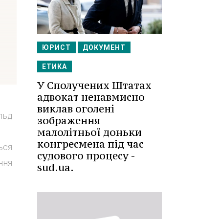
ЮРИСТ
ДОКУМЕНТ
ЕТИКА
У Сполучених Штатах
адвокат ненавмисно
виклав оголені
льд
зображення
малолітньої доньки
конгресмена під час
ься.
судового процесу -
ння
sud.ua.