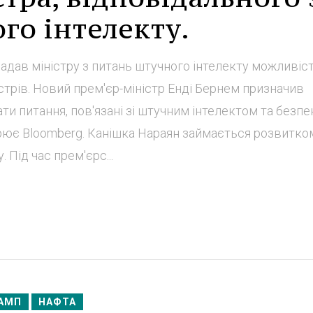
го інтелекту.
 надав міністру з питань штучного інтелекту можливіс
істрів. Новий прем'єр-міністр Енді Бернем призначив
ти питання, пов'язані зі штучним інтелектом та безп
рює Bloomberg. Канішка Нараян займається розвитко
 Під час прем'єрс...
АМП
НАФТА