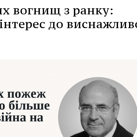
х вогнищ з ранку:
інтерес до виснажлив