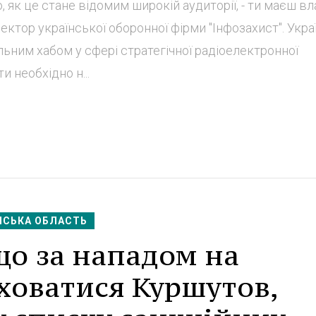
, як це стане відомим широкій аудиторії, - ти маєш в
ректор української оборонної фірми "Інфозахист". Укра
ьним хабом у сфері стратегічної радіоелектронної
и необхідно н...
НСЬКА ОБЛАСТЬ
що за нападом на
ховатися Куршутов,