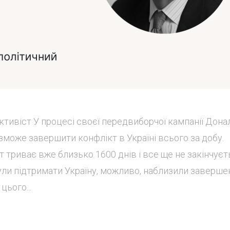
ктивіст У процесі своєї передвиборчої кампанії Дона
може завершити конфлікт в Україні всього за добу.
т триває вже близько 1600 днів і все ще не закінчуєт
агнули підтримати Україну, можливо, наблизили заверше
 цього...