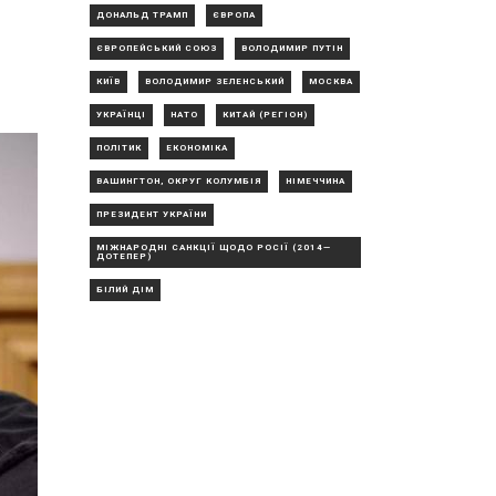
ДОНАЛЬД ТРАМП
ЄВРОПА
ЄВРОПЕЙСЬКИЙ СОЮЗ
ВОЛОДИМИР ПУТІН
КИЇВ
ВОЛОДИМИР ЗЕЛЕНСЬКИЙ
МОСКВА
УКРАЇНЦІ
НАТО
КИТАЙ (РЕГІОН)
ПОЛІТИК
ЕКОНОМІКА
ВАШИНГТОН, ОКРУГ КОЛУМБІЯ
НІМЕЧЧИНА
ПРЕЗИДЕНТ УКРАЇНИ
МІЖНАРОДНІ САНКЦІЇ ЩОДО РОСІЇ (2014—
ДОТЕПЕР)
БІЛИЙ ДІМ