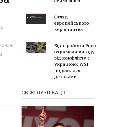
асиміляцію.
Огляд
європейського
ть
керівництва
екою в
Бідні райони Росії
отримали вигоду
м
від конфлікту з
Україною: WSJ
поділилося
деталями.
СВІЖІ ПУБЛІКАЦІЇ