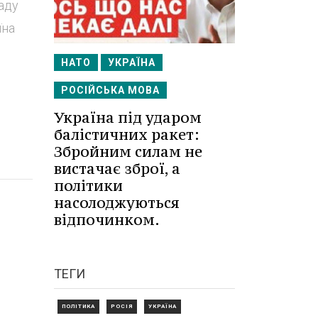
ладу
їна
НАТО
УКРАЇНА
РОСІЙСЬКА МОВА
Україна під ударом
балістичних ракет:
Збройним силам не
вистачає зброї, а
політики
насолоджуються
відпочинком.
ТЕГИ
ПОЛІТИКА
РОСІЯ
УКРАЇНА