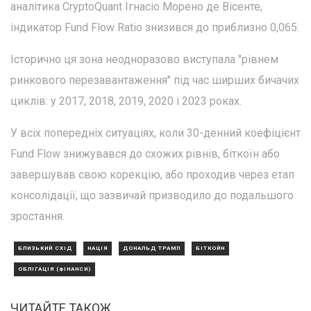
аналітика CryptoQuant Ігнасіо Морено де Вісенте,
індикатор Fund Flow Ratio знизився до приблизно 0,065.
Історично ця зона неодноразово виступала "рівнем
ринкового перезавантаження" під час ширших бичачих
циклів: у 2017, 2018, 2019, 2020 і 2023 роках.
У всіх попередніх ситуаціях, коли 30-денний коефіцієнт
Fund Flow знижувався до схожих рівнів, біткоїн або
завершував свою корекцію, або проходив через етап
консолідації, що зазвичай призводило до подальшого
зростання.
БЛИЗЬКИЙ СХІД
НАЦІЯ
ДОНАЛЬД ТРАМП
БІТКОЙН
ОБЛІГАЦІЯ (ФІНАНСИ)
ЧИТАЙТЕ ТАКОЖ