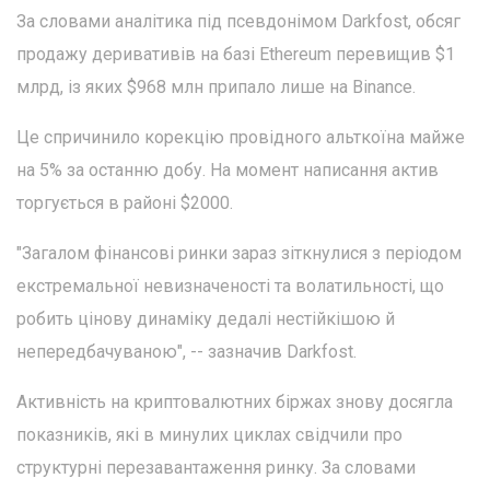
За словами аналітика під псевдонімом Darkfost, обсяг
продажу деривативів на базі Ethereum перевищив $1
млрд, із яких $968 млн припало лише на Binance.
Це спричинило корекцію провідного альткоїна майже
на 5% за останню добу. На момент написання актив
торгується в районі $2000.
"Загалом фінансові ринки зараз зіткнулися з періодом
екстремальної невизначеності та волатильності, що
робить цінову динаміку дедалі нестійкішою й
непередбачуваною", -- зазначив Darkfost.
Активність на криптовалютних біржах знову досягла
показників, які в минулих циклах свідчили про
структурні перезавантаження ринку. За словами