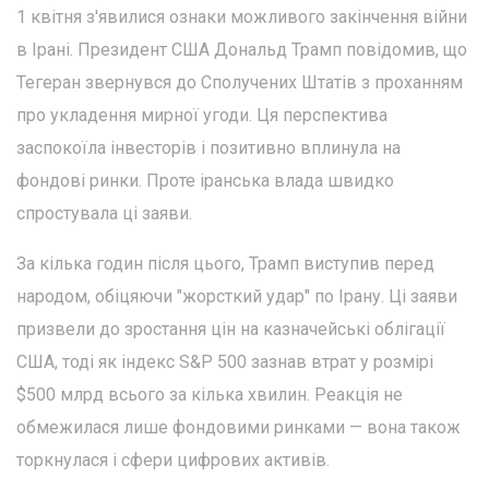
1 квітня з'явилися ознаки можливого закінчення війни
в Ірані. Президент США Дональд Трамп повідомив, що
Тегеран звернувся до Сполучених Штатів з проханням
про укладення мирної угоди. Ця перспектива
заспокоїла інвесторів і позитивно вплинула на
фондові ринки. Проте іранська влада швидко
спростувала ці заяви.
За кілька годин після цього, Трамп виступив перед
народом, обіцяючи "жорсткий удар" по Ірану. Ці заяви
призвели до зростання цін на казначейські облігації
США, тоді як індекс S&P 500 зазнав втрат у розмірі
$500 млрд всього за кілька хвилин. Реакція не
обмежилася лише фондовими ринками — вона також
торкнулася і сфери цифрових активів.