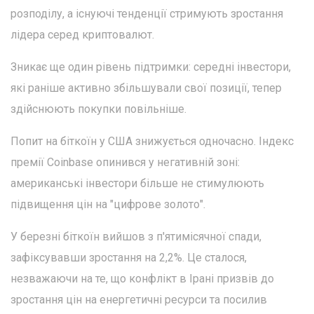
розподілу, а існуючі тенденції стримують зростання
лідера серед криптовалют.
Зникає ще один рівень підтримки: середні інвестори,
які раніше активно збільшували свої позиції, тепер
здійснюють покупки повільніше.
Попит на біткоїн у США знижується одночасно. Індекс
премії Coinbase опинився у негативній зоні:
американські інвестори більше не стимулюють
підвищення цін на "цифрове золото".
У березні біткоїн вийшов з п'ятимісячної спади,
зафіксувавши зростання на 2,2%. Це сталося,
незважаючи на те, що конфлікт в Ірані призвів до
зростання цін на енергетичні ресурси та посилив