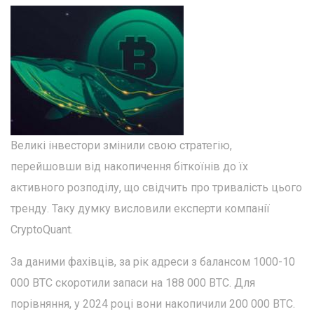
Великі інвестори змінили свою стратегію,
перейшовши від накопичення біткоїнів до їх
активного розподілу, що свідчить про тривалість цього
тренду. Таку думку висловили експерти компанії
CryptoQuant.
За даними фахівців, за рік адреси з балансом 1000-10
000 BTC скоротили запаси на 188 000 BTC. Для
порівняння, у 2024 році вони накопичили 200 000 BTC.