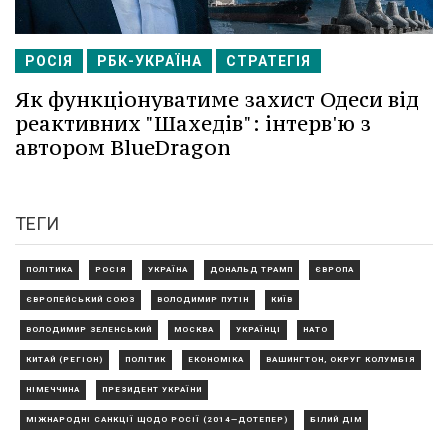
РОСІЯ
РБК-УКРАЇНА
СТРАТЕГІЯ
Як функціонуватиме захист Одеси від
реактивних "Шахедів": інтерв'ю з
автором BlueDragon
ТЕГИ
ПОЛІТИКА
РОСІЯ
УКРАЇНА
ДОНАЛЬД ТРАМП
ЄВРОПА
ЄВРОПЕЙСЬКИЙ СОЮЗ
ВОЛОДИМИР ПУТІН
КИЇВ
ВОЛОДИМИР ЗЕЛЕНСЬКИЙ
МОСКВА
УКРАЇНЦІ
НАТО
КИТАЙ (РЕГІОН)
ПОЛІТИК
ЕКОНОМІКА
ВАШИНГТОН, ОКРУГ КОЛУМБІЯ
НІМЕЧЧИНА
ПРЕЗИДЕНТ УКРАЇНИ
МІЖНАРОДНІ САНКЦІЇ ЩОДО РОСІЇ (2014—ДОТЕПЕР)
БІЛИЙ ДІМ