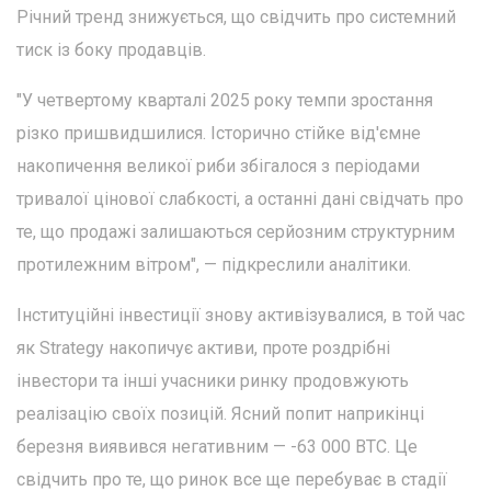
Річний тренд знижується, що свідчить про системний
тиск із боку продавців.
"У четвертому кварталі 2025 року темпи зростання
різко пришвидшилися. Історично стійке від'ємне
накопичення великої риби збігалося з періодами
тривалої цінової слабкості, а останні дані свідчать про
те, що продажі залишаються серйозним структурним
протилежним вітром", — підкреслили аналітики.
Інституційні інвестиції знову активізувалися, в той час
як Strategy накопичує активи, проте роздрібні
інвестори та інші учасники ринку продовжують
реалізацію своїх позицій. Ясний попит наприкінці
березня виявився негативним — -63 000 BTC. Це
свідчить про те, що ринок все ще перебуває в стадії