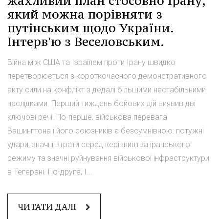
жахливий план стосовно Ірану,
який можна порівняти з
путінським щодо України.
Інтерв'ю з Веселовським.
Війна між США та Ізраїлем проти Ірану швидко
перетворюється з короткочасного демонстративного
акту сили на конфлікт з дедалі більшими нестабільними
наслідками. Перший тиждень бойових дій виявив дві
ключові речі. По-перше, військова перевага
Вашингтона і його союзників є безсумнівною: потужні
удари, значні втрати серед керівництва іранського
режиму та значні руйнування військової інфраструктури
в Тегерані. По-друге, І...
ЧИТАТИ ДАЛІ