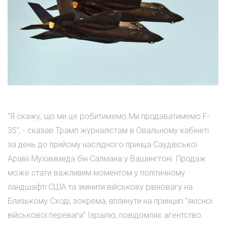
"Я скажу, що ми це робитимемо.Ми продаватимемо F-
35", - сказав Трамп журналістам в Овальному кабінеті
за день до прийому наслідного принца Саудівської
Аравії Мухаммеда бін Салмана у Вашингтоні. Продаж
може стати важливим моментом у політичному
ландшафті США та змінити військову рівновагу на
Близькому Сході, зокрема, вплинути на принцип "якісної
військової переваги" Ізраїлю, повідомляє агентство.