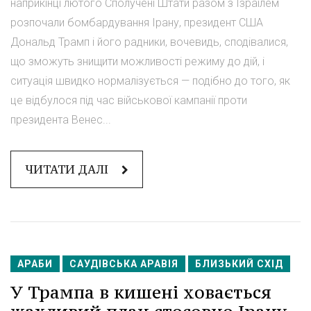
наприкінці лютого Сполучені Штати разом з Ізраїлем
розпочали бомбардування Ірану, президент США
Дональд Трамп і його радники, вочевидь, сподівалися,
що зможуть знищити можливості режиму до дій, і
ситуація швидко нормалізується — подібно до того, як
це відбулося під час військової кампанії проти
президента Венес...
ЧИТАТИ ДАЛІ
АРАБИ
САУДІВСЬКА АРАВІЯ
БЛИЗЬКИЙ СХІД
У Трампа в кишені ховається