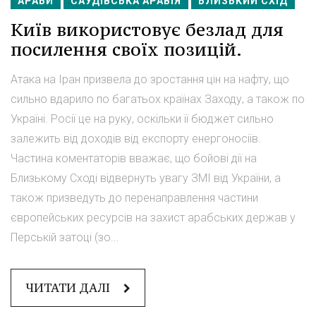
АРАБИ
САУДІВСЬКА АРАВІЯ
БЛИЗЬКИЙ СХІД
Київ використовує безлад для
посилення своїх позицій.
Атака на Іран призвела до зростання цін на нафту, що
сильно вдарило по багатьох країнах Заходу, а також по
Україні. Росії це на руку, оскільки її бюджет сильно
залежить від доходів від експорту енергоносіїв.
Частина коментаторів вважає, що бойові дії на
Близькому Сході відвернуть увагу ЗМІ від України, а
також призведуть до перенаправлення частини
європейських ресурсів на захист арабських держав у
Перській затоці (зо...
ЧИТАТИ ДАЛІ