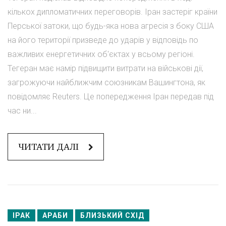
кількох дипломатичних переговорів. Іран застеріг країни
Перської затоки, що будь-яка нова агресія з боку США
на його території призведе до ударів у відповідь по
важливих енергетичних об'єктах у всьому регіоні.
Тегеран має намір підвищити витрати на військові дії,
загрожуючи найближчим союзникам Вашингтона, як
повідомляє Reuters. Це попередження Іран передав під
час ни...
ЧИТАТИ ДАЛІ
ІРАК
АРАБИ
БЛИЗЬКИЙ СХІД