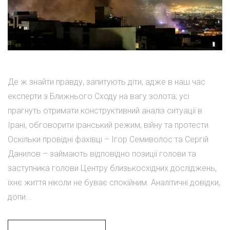
Де ж знайти правду, запитують діти, адже в наш час
експерти з Ближнього Сходу на вагу золота; усі
прагнуть отримати конструктивний аналіз ситуації в
Ірані, обговорити іранський режим, війну та протести.
Оскільки провідні фахівці – Ігор Семиволос та Сергій
Данилов – займають відповідно позиції голови та
заступника голови Центру близькосхідних досліджень,
їхнє життя ніколи не буває спокійним. Аналітичні довідки,
допи...