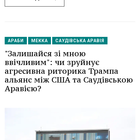
АРАБИ
МЕККА
САУДІВСЬКА АРАВІЯ
"Залишайся зі мною
ввічливим": чи зруйнує
агресивна риторика Трампа
альянс між США та Саудівською
Аравією?