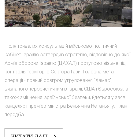
Після тривалих консультацій військово-політичний
кабінет Ізраїлю затвердив стратегію, відповідно до якої
Армія оборони Ізраїлю (ЦАХАЛ) поступово візьме під
контроль територію Сектора Гази. Головна мета
операції - повний розгром угруповання "Хамас",
визнаного терористичним в Ізраїлі, США і Євросоюзі, а
також зміцнення ізраїльської безпеки, йдеться у заяві
канцелярії прем'єр-міністра Беньяміна Нетаньягу. План
передба...
ЧИТАТИ ДАЛІ