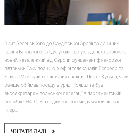
Візит Зеленського до Саудівської Аравії та до інших
країни Близького Сходу, угоди, що укладені, створюють
новий, незалежний від Європи фундамент фінансової
підтримки Таку позицію в ефірі телеканалів Еспресо та
Slawa.TV озвучив політичний аналітик Пьотр Кульпа, який
раніше обіймав посаду в уряді Польщі та був
екссекретарем польської делегації в парламентській
асамблеї НАТО. Він поділився своїми думками під час
інтер...
ЧИТАТИ ДАЛІ