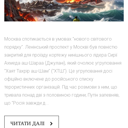
Москва спотикається в умовах "нового світового
порядку". Ленінський проспект у Москві був повністю
закритий для проїзду кортежу нинішнього лідера Сирії
Ахмеда аш-Шараа (Джулані), який очолює угруповання
"Хаят Тахрір аш-Шам" ("ХТШ"). Це угруповання досі
офіційно включене до російського списку
терористичних організацій. Під час розмови з ним, що
тривала понад дві з половиною години, Путін запевняв,
що "Росія завжди д...
ЧИТАТИ ДАЛІ