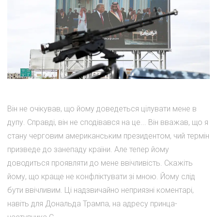
Він не очікував, що йому доведеться цілувати мене в
дупу. Справді, він не сподівався на це... Він вважав, що я
стану черговим американським президентом, чий термін
призведе до занепаду країни. Але тепер йому
доводиться проявляти до мене ввічливість. Скажіть
йому, що краще не конфліктувати зі мною. Йому слід
бути ввічливим. Ці надзвичайно неприязні коментарі,
навіть для Дональда Трампа, на адресу принца-