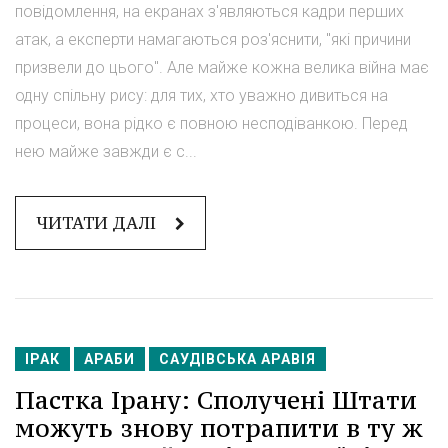
повідомлення, на екранах з'являються кадри перших
атак, а експерти намагаються роз'яснити, "які причини
призвели до цього". Але майже кожна велика війна має
одну спільну рису: для тих, хто уважно дивиться на
процеси, вона рідко є повною несподіванкою. Перед
нею майже завжди є с...
ЧИТАТИ ДАЛІ
ІРАК
АРАБИ
САУДІВСЬКА АРАВІЯ
Пастка Ірану: Сполучені Штати
можуть знову потрапити в ту ж