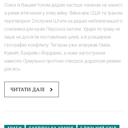
Союз із Вашингтоном дедалі частіше означає не захист,
а ризик втягнення у нову війну. Війна між США та Іраном
перетворює Сполучені Штати на дедалі небезпечнішого
союзника для країн Перської затоки. Удари по Ірану не
лише не досягли поставлених цілей, а й розширили
географію конфлікту: Тегеран уже атакував Оман,
Кувейт, Бахрейн і Йорданію, а нове загострення
навколо Ормузької протоки створює додаткові ризики
для всь...
ЧИТАТИ ДАЛІ