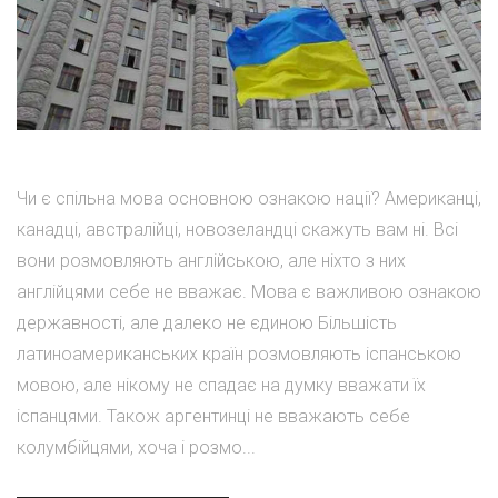
Чи є спільна мова основною ознакою нації? Американці,
канадці, австралійці, новозеландці скажуть вам ні. Всі
вони розмовляють англійською, але ніхто з них
англійцями себе не вважає. Мова є важливою ознакою
державності, але далеко не єдиною Більшість
латиноамериканських країн розмовляють іспанською
мовою, але нікому не спадає на думку вважати їх
іспанцями. Також аргентинці не вважають себе
колумбійцями, хоча і розмо...