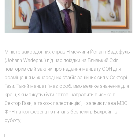
Міністр закордонних справ Німеччини Йоганн Вадефуль
(Johann Wadephul) під час поїздки на Близький Схід
повторив свій заклик про надання мандату ООН для
розміщення міжнародних стабілізаційних сил у Секторі
Гази. Такий мандат "має особливо велике значення для
країн, які можуть бути готові направити війська в
Сектор Гази, а також палестинців", - заявив глава МЗС
ФРН на конференції з питань безпеки в Бахрейні в
суботу,...