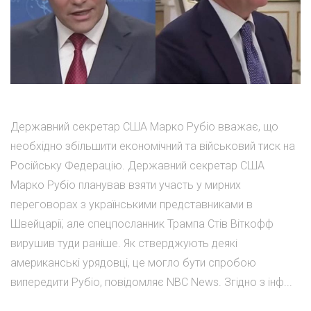
Державний секретар США Марко Рубіо вважає, що
необхідно збільшити економічний та військовий тиск на
Російську Федерацію. Державний секретар США
Марко Рубіо планував взяти участь у мирних
переговорах з українськими представниками в
Швейцарії, але спецпосланник Трампа Стів Віткофф
вирушив туди раніше. Як стверджують деякі
американські урядовці, це могло бути спробою
випередити Рубіо, повідомляє NBC News. Згідно з інф...