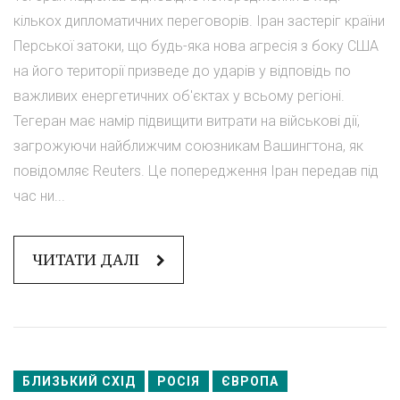
кількох дипломатичних переговорів. Іран застеріг країни
Перської затоки, що будь-яка нова агресія з боку США
на його території призведе до ударів у відповідь по
важливих енергетичних об'єктах у всьому регіоні.
Тегеран має намір підвищити витрати на військові дії,
загрожуючи найближчим союзникам Вашингтона, як
повідомляє Reuters. Це попередження Іран передав під
час ни...
ЧИТАТИ ДАЛІ
БЛИЗЬКИЙ СХІД
РОСІЯ
ЄВРОПА