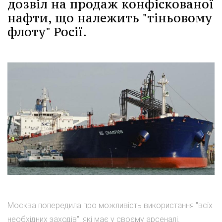
дозвіл на продаж конфіскованої
нафти, що належить "тіньовому
флоту" Росії.
Москва попередила про можливість використання "всіх
необхідних заходів", які має у своєму арсеналі.