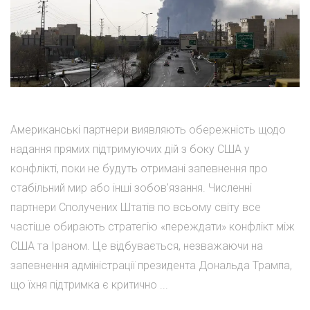
Американські партнери виявляють обережність щодо
надання прямих підтримуючих дій з боку США у
конфлікті, поки не будуть отримані запевнення про
стабільний мир або інші зобов'язання. Численні
партнери Сполучених Штатів по всьому світу все
частіше обирають стратегію «переждати» конфлікт між
США та Іраном. Це відбувається, незважаючи на
запевнення адміністрації президента Дональда Трампа,
що їхня підтримка є критично ...