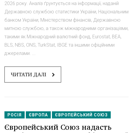
2026 року. Аналіз ґрунтується на інформації, наданій
Державною службою статистики України, Національним
банком України, Міністерством фінансів, Державною
митною службою, а також міжнародними організаціями,
такими як Міжнародний валютний фонд, Eurostat, BEA,
BLS, NBS, ONS, TurkStat, IBGE та іншими офіційними
джерелами. ...
ЧИТАТИ ДАЛІ
РОСІЯ
ЄВРОПА
ЄВРОПЕЙСЬКИЙ СОЮЗ
Європейський Союз надасть