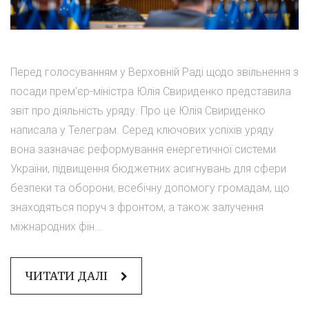
Перед голосуванням у Верховній Раді щодо звільнення з
посади прем'єр-міністра Юлія Свириденко представила
звіт про діяльність уряду. Про це Юлія Свириденко
написала у Телеграм. Серед ключових успіхів уряду
вона зазначає реформування енергетичної системи
України, підвищення бюджетних асигнувань для сфери
безпеки та оборони, всебічну допомогу громадам, що
знаходяться поруч з фронтом, а також залучення
міжнародних фін...
ЧИТАТИ ДАЛІ