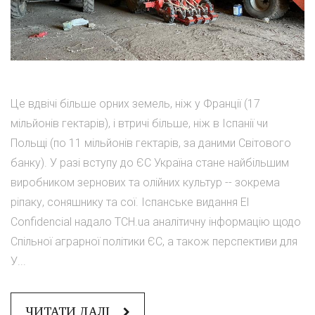
Це вдвічі більше орних земель, ніж у Франції (17
мільйонів гектарів), і втричі більше, ніж в Іспанії чи
Польщі (по 11 мільйонів гектарів, за даними Світового
банку). У разі вступу до ЄС Україна стане найбільшим
виробником зернових та олійних культур -- зокрема
ріпаку, соняшнику та сої. Іспанське видання El
Confidencial надало ТСН.ua аналітичну інформацію щодо
Спільної аграрної політики ЄС, а також перспективи для
У...
ЧИТАТИ ДАЛІ