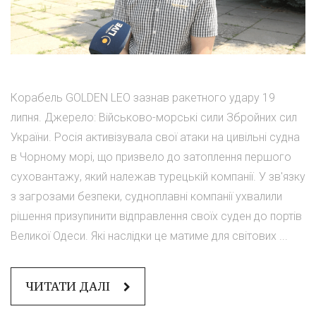
Корабель GOLDEN LEO зазнав ракетного удару 19
липня. Джерело: Військово-морські сили Збройних сил
України. Росія активізувала свої атаки на цивільні судна
в Чорному морі, що призвело до затоплення першого
суховантажу, який належав турецькій компанії. У зв'язку
з загрозами безпеки, судноплавні компанії ухвалили
рішення призупинити відправлення своїх суден до портів
Великої Одеси. Які наслідки це матиме для світових ...
ЧИТАТИ ДАЛІ