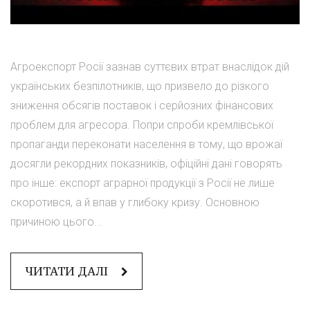
Агроекспорт Росії зазнав суттєвих втрат внаслідок дій
українських безпілотників, що призвело до різкого
зниження обсягів поставок і серйозних фінансових
проблем для агресора. Попри спроби кремлівської
пропаганди переконати населення в тому, що врожаї
досягли рекордних показників, офіційні дані говорять
про інше: експорт аграрної продукції з Росії не лише
скоротився, а й впав у глибоку кризу. Основною
причиною цього...
ЧИТАТИ ДАЛІ