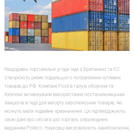
Нещодавні торговельні угоди Індії з Британією та ЄС
створюють ризик подальшого потрапляння чутливих
товарів до РФ. Компанії Росії в галузі оборони та
безпеки активізували використання постачальницьких
ланцюгів в Індії для імпорту європейських товарів, які
можуть мати подвійне призначення. Це підтверджують
свіжі дані про обсяги цієї торгівлі, оприлюднені
виданням Politico. Науковці висловлюють занепокоєння,