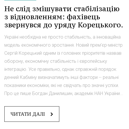
Не слід змішувати стабілізацію
з відновленням: фахівець
звернувся до уряду Корецького.
Україні необхідна не просто стабільність, а інноваційна
модель економічного зростання. Новий прем'єр-міністр
Сергій Корецький одним із головних пріоритетів назвав
оборону, економічну стабільність і європейську
інтеграцію. Усе правильно, однак справжній порядок
денний Кабміну визначатимуть інші фактори -- реальні
показники економіки, які не свідчать про значні успіхи.
Про це пише Богдан Данилишин, академік НАН України...
ЧИТАТИ ДАЛІ