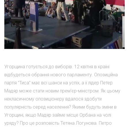
Угорщина готується до виборів. 12 квітня в країні
відбудеться обрання нового парламенту. Опозиційна
партія "Тиса" має всі шанси на успіх, а її лідер Петер
Мадяр може стати новим прем'єр-міністром. Як цьому
некласичному опозиціонеру вдалося здобути
популярність серед населення? Якими будуть зміни в
Угорщині, якщо Мадяр займе місце Орбана на чолі
уряду? Про це розповість Тетяна Логунова. Петро