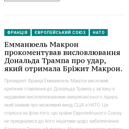
ФРАНЦІЯ
ЄВРОПЕЙСЬКИЙ СОЮЗ
НАТО
Емманюель Макрон
прокоментував висловлювання
Дональда Трампа про удар,
який отримала Бріжит Макрон.
Президент Франції Емманюель Макрон висловив
критичне ставлення до Дональда Трампа у зв'язку з
недавніми висловлюваннями американського лідера,
який заявив про можливий вихід США з НАТО. Це
сталося на фоні того, що країни Європейського Союзу
не приєдналися до його ініціативи щодо забезпечення