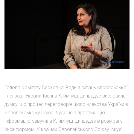
Голова Комітету Верховної Ради з питань європейської
інтеграції України Іванна Климпуш-Цинцадзе висловила
думку, що процес переговорів щодо членства України в
Європейському Союзі буде не з простих. Цю
інформацію озвучила Климпуш-Цинцадзе в розмові з
Укрінформом. У країнах Європейського Союзу існує