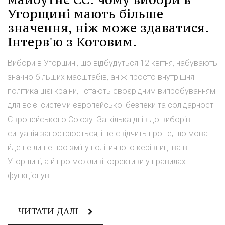
Угорщині мають більше
значення, ніж може здаватися.
Інтерв'ю з Котовим.
Вибори в Угорщині, що відбудуться 12 квітня, набувають
значно більших масштабів, аніж просто внутрішня
політика цієї країни, і стають своєрідним випробуванням
для всієї системи європейської безпеки та солідарності
Європейського Союзу. За кілька днів до виборів
ситуація загострюється, і це свідчить про те, що мова
йде не лише про зміну політичного керівництва в
Угорщині, а й про можливі корективи у правилах
функціонув...
ЧИТАТИ ДАЛІ