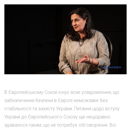
В Європейському Союзі існує ясне усвідомлення, що
забезпечення безпеки в Європі неможливе без
стабільності та захисту України. Питання щодо вступу
України до Європейського Союзу ще нещодавно
здавалося таким, що не потребує обговорення. Всі