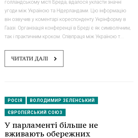
голландському місті Бреда, вдалося укласти значні
угоди між Україною та Нідерландами. Цю інформацію
він озвучив у коментарі кореспонденту Укрінформу в
Гаазі. Організація конференції в Бреді є як символічним,
так і практичним кроком. Співпраця між Україною т...
ЧИТАТИ ДАЛІ
РОСІЯ
ВОЛОДИМИР ЗЕЛЕНСЬКИЙ
ЄВРОПЕЙСЬКИЙ СОЮЗ
У парламенті більше не
вживають обережних