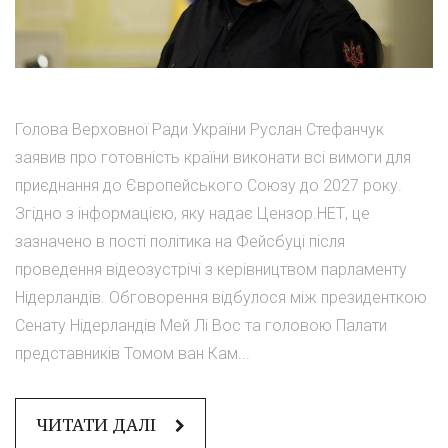
Голова Верховної Ради України Руслан Стефанчук
заявив про готовність країни виконати всі вимоги для
приєднання до Європейського Союзу до 2027 року.
Згідно з інформацією, яку надає Цензор.НЕТ, це
зазначено в пості політика на Фейсбуці після
проведення відеозустрічі з керівництвом парламенту
Нідерландів. Обговорення відбулося між президенткою
Сенату Нідерландів Мей Лі Вос та головою Палати
представників Томом ван Кам...
ЧИТАТИ ДАЛІ