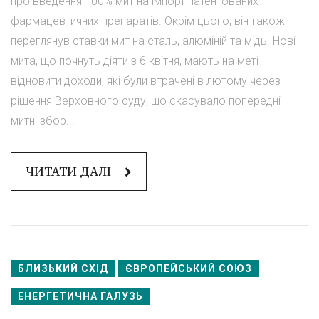
про введення 100% мит на імпорт патентованих
фармацевтичних препаратів. Окрім цього, він також
переглянув ставки мит на сталь, алюміній та мідь. Нові
мита, що почнуть діяти з 6 квітня, мають на меті
відновити доходи, які були втрачені в лютому через
рішення Верховного суду, що скасувало попередні
митні збор...
ЧИТАТИ ДАЛІ
БЛИЗЬКИЙ СХІД
ЄВРОПЕЙСЬКИЙ СОЮЗ
ЕНЕРГЕТИЧНА ГАЛУЗЬ