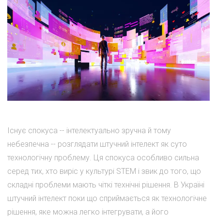
Існує спокуса -- інтелектуально зручна й тому
небезпечна -- розглядати штучний інтелект як суто
технологічну проблему. Ця спокуса особливо сильна
серед тих, хто виріс у культурі STEM і звик до того, що
складні проблеми мають чіткі технічні рішення. В Україні
штучний інтелект поки що сприймається як технологічне
рішення, яке можна легко інтегрувати, а його