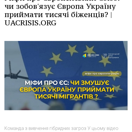
чи зобов'язує Європа Україну
приймати тисячі біженців? |
UACRISIS.ORG
Команда з вивчення гібридних загроз У цьому відео