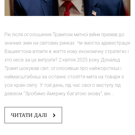
Рік після оголошення Трампом митної війни призвів до
значних змін на світових ринках. Чи змогла адміністрація
Вашингтона втілити в життя нову економічну стратегію і
хто несе за це витрати? 2 квітня 2025 року Дональд
Трамп шокував світ, оголосивши про найжорсткіші і
наймасштабніші за останнє століття мита на товари з
усіх країн світу. У той день, під час свого виступу під
девізом "Зробимо Америку багатою знову", він...
ЧИТАТИ ДАЛІ