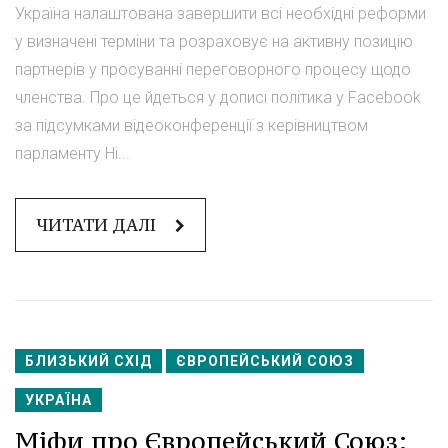
Україна налаштована завершити всі необхідні реформи
у визначені терміни та розраховує на активну позицію
партнерів у просуванні переговорного процесу щодо
членства. Про це йдеться у дописі політика у Facebook
за підсумками відеоконференції з керівництвом
парламенту Ні...
ЧИТАТИ ДАЛІ
БЛИЗЬКИЙ СХІД
ЄВРОПЕЙСЬКИЙ СОЮЗ
УКРАЇНА
Міфи про Європейський Союз: