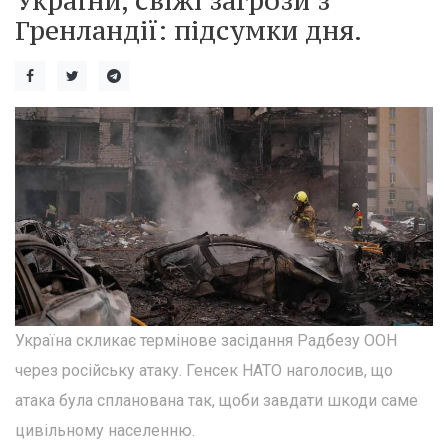
України, свіжі загрози з
Гренландії: підсумки дня.
Україна скликає термінове засідання Радбезу ООН
через російську атаку. Генсек НАТО наголосив, що
атака була спланована так, щоби завдати шкоди саме
цивільному населенню.