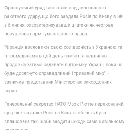
Французький уряд висловив осуд масованого
ракетного удару, що його завдала Росія по Києву в ніч
з 6 липня, охарактеризувавши ці атаки як чергове
порушення норм гуманітарного права.
"Франція висловлює свою солідарність з Україною та
її громадянами в цей день пам'яті та невпинно
продовжуватиме надавати підтримку Україні, поки не
буде досягнуто справедливий і тривалий мир", -
зазначив представник Міністерства закордонних
справ.
Генеральний секретар НАТО Марк Рютте переконаний,
що ракетна атака Росії на Київ та область була
спланована так, щоби завдати шкоди саме цивільному