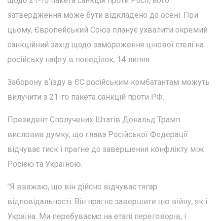
щодо 21-го пакета санкцій проти Росії, його
затвердження може бути відкладено до осені. При
цьому, Європейський Союз планує ухвалити окремий
санкційний захід щодо замороження цінової стелі на
російську нафту в понеділок, 14 липня.
Заборону вʼїзду в ЄС російським комбатантам можуть
вилучити з 21-го пакета санкцій проти РФ.
Президент Сполучених Штатів Дональд Трамп
висловив думку, що глава Російської Федерації
відчуває тиск і прагне до завершення конфлікту між
Росією та Україною.
"Я вважаю, що він дійсно відчуває тягар
відповідальності. Він прагне завершити цю війну, як і
Україна. Ми перебуваємо на етапі переговорів, і