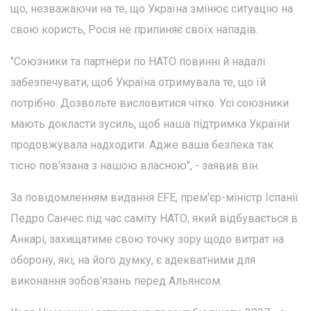
що, незважаючи на те, що Україна змінює ситуацію на
свою користь, Росія не припиняє своїх нападів.
"Союзники та партнери по НАТО повинні й надалі
забезпечувати, щоб Україна отримувала те, що їй
потрібно. Дозвольте висловитися чітко. Усі союзники
мають докласти зусиль, щоб наша підтримка України
продовжувала надходити. Адже ваша безпека так
тісно пов'язана з нашою власною", - заявив він.
За повідомленням видання EFE, прем'єр-міністр Іспанії
Педро Санчес під час саміту НАТО, який відбувається в
Анкарі, захищатиме свою точку зору щодо витрат на
оборону, які, на його думку, є адекватними для
виконання зобов'язань перед Альянсом.