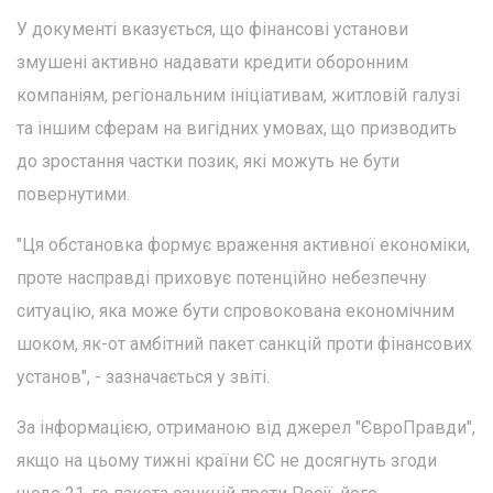
У документі вказується, що фінансові установи
змушені активно надавати кредити оборонним
компаніям, регіональним ініціативам, житловій галузі
та іншим сферам на вигідних умовах, що призводить
до зростання частки позик, які можуть не бути
повернутими.
"Ця обстановка формує враження активної економіки,
проте насправді приховує потенційно небезпечну
ситуацію, яка може бути спровокована економічним
шоком, як-от амбітний пакет санкцій проти фінансових
установ", - зазначається у звіті.
За інформацією, отриманою від джерел "ЄвроПравди",
якщо на цьому тижні країни ЄС не досягнуть згоди