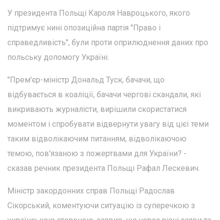
У президента Польщі Кароля Навроцького, якого
підтримує нині опозиційна партія "Право і
справедливість", були проти оприлюднення даних про
польську допомогу Україні.
"Прем'єр-міністр Дональд Туск, бачачи, що
відбувається в коаліції, бачачи чергові скандали, які
викривають журналісти, вирішили скористатися
моментом і спробувати відвернути увагу від цієї теми
таким відволікаючим питанням, відволікаючою
темою, пов'язаною з пожертвами для України? -
сказав речник президента Польщі Рафал Лескевич.
Міністр закордонних справ Польщі Радослав
Сікорський, коментуючи ситуацію із суперечкою з