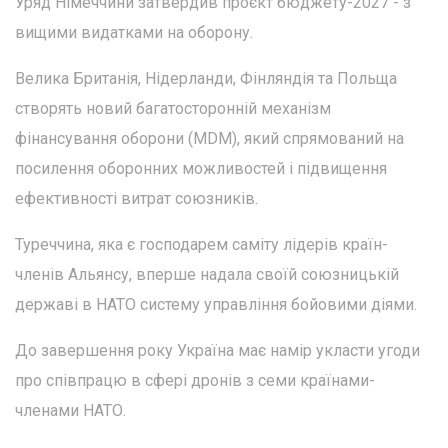
Уряд Німеччини затвердив проєкт бюджету-2027 - з
вищими видатками на оборону.
Велика Британія, Нідерланди, Фінляндія та Польща
створять новий багатосторонній механізм
фінансування оборони (MDM), який спрямований на
посилення оборонних можливостей і підвищення
ефективності витрат союзників.
Туреччина, яка є господарем саміту лідерів країн-
членів Альянсу, вперше надала своїй союзницькій
державі в НАТО систему управління бойовими діями.
До завершення року Україна має намір укласти угоди
про співпрацю в сфері дронів з семи країнами-
членами НАТО.