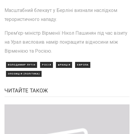
Масштабний блекаут у Берліні визнали наслідком
терористичного нападу.
Прем'єр-міністр Вірменії Нікол Пашинян під час візиту
на Урал висловив намір покращити відносини між
Вірменією та Росією.
ВОЛОДИМИР ПУТІН
РОСІЯ
ФРАНЦІЯ
ЄВРОПА
ОПОЗИЦІЯ (ПОЛІТИКА)
ЧИТАЙТЕ ТАКОЖ