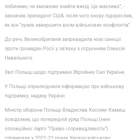
побачимо, чи зможемо знайти вихід. Це жахливо", -
зазначив президент США, після чого знову підкреслив,
як він "зумів завершити вісім військових конфліктів".
До речі, Великобританія запровадила нові санкції
проти громадян Росії у зв'язку з отруєнням Олексія
Навального.
Звіт Польщі щодо підтримки Збройних Сил України.
У Польщі оприлюднили інформацію про військову
підтримку, надану Україні.
Міністр оборони Польщі Владислав Косіняк-Камиш
повідомив, що попередній уряд Польщі (нині
опозиційної партії "Право і справедливість")
спрямував у 2022-23 роках Україні військову