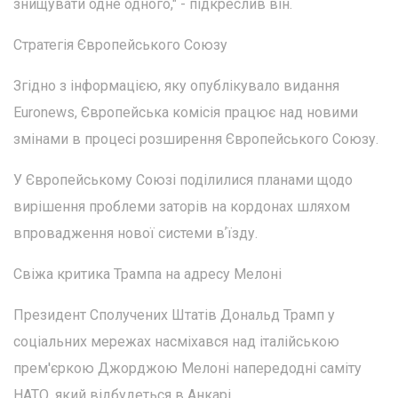
знищувати одне одного," - підкреслив він.
Стратегія Європейського Союзу
Згідно з інформацією, яку опублікувало видання
Euronews, Європейська комісія працює над новими
змінами в процесі розширення Європейського Союзу.
У Європейському Союзі поділилися планами щодо
вирішення проблеми заторів на кордонах шляхом
впровадження нової системи вʼїзду.
Свіжа критика Трампа на адресу Мелоні
Президент Сполучених Штатів Дональд Трамп у
соціальних мережах насміхався над італійською
прем'єркою Джорджою Мелоні напередодні саміту
НАТО, який відбудеться в Анкарі.