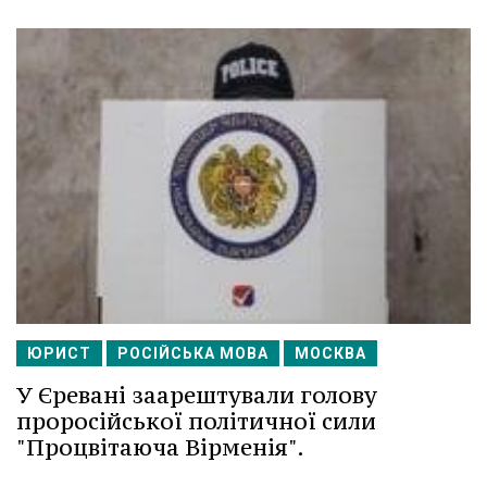
ЮРИСТ
РОСІЙСЬКА МОВА
МОСКВА
У Єревані заарештували голову
проросійської політичної сили
"Процвітаюча Вірменія".