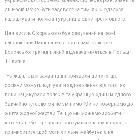
українською стороною, заявив, що через різні заяви та
дії Росія може бути задоволена тим, як їй вдалося
налаштувати поляків і українців одне проти одного.
Цей вислів Сікорського був озвучений на фоні
наближення Національного дня пам'яті жертв
Волинської трагедії, який відзначатиметься в Польщі
11 липня.
"На жаль, різні заяви та дії призвели до того, що
росіяни можуть відчувати задоволення від того, як
вони нацькували поляків та українців один на одного.
Звичайно, історію ми не змінимо. Ми не повернемо до
життя жодної жертви. Те, що ми можемо зробити -
кожен у себе - це краще зрозуміти власну історію та
примиритися, щоб мати спільне майбутнє, а не