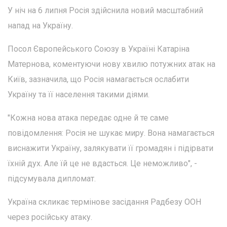
У ніч на 6 липня Росія здійснила новий масштабний
напад на Україну.
Посол Європейського Союзу в Україні Катаріна
Матернова, коментуючи нову хвилю потужних атак на
Київ, зазначила, що Росія намагається ослабити
Україну та її населення такими діями.
"Кожна нова атака передає одне й те саме
повідомлення: Росія не шукає миру. Вона намагається
виснажити Україну, залякувати її громадян і підірвати
їхній дух. Але їй це не вдасться. Це неможливо", -
підсумувала дипломат.
Україна скликає термінове засідання Радбезу ООН
через російську атаку.