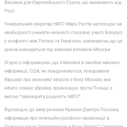
Виклики для Європейського Союзу, що виникають від
Росії.
Генеральний секретар НАТО Марк Рютте наголошує на
необхідності уникати наївності стосовно участі Білорусі
у конфлікті між Росією та Україною, зазначаючи, що ця
країна знаходиться під значним впливом Москви.
Згідно з інформацією, що з'явилася в засобах масової
інформації, США, як повідомляється, повідомили
Варшаві про можливу загрозу з боку Москви, яка
нібито планує збройну провокацію проти Польщі з
метою "перевірити рішучість НАТО".
Відповідно до заяв речника Кремля Дмитра Пєскова,
інформація про потенційні російські провокації в
Польщі є лише "пропагандою з боку Заходу" і "методом