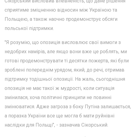
Сікорський висловив впевненість, що дане рішення
сприятиме зміцненню відносин між Україною та
Польщею, а також наочно продемонструє обсяги
польської підтримки.
"Я розумію, що опозиція висловлює свої вимоги з
недобрих намірів, але якщо вони вже це роблять, ми
готові продемонструвати ті десятки пожертв, які були
зроблені попереднім урядом, який, до речі, отримав
підтримку тодішньої опозиції. На жаль, сьогоднішня
опозиція не має такої ж мудрості, коли ситуація
змінилася, хоча політичні принципи не повинні
змінюватися. Адже загроза з боку Путіна залишається,
а поразка України все ще могла б мати руйнівні
наслідки для Польщі", - зазначив Сікорський.