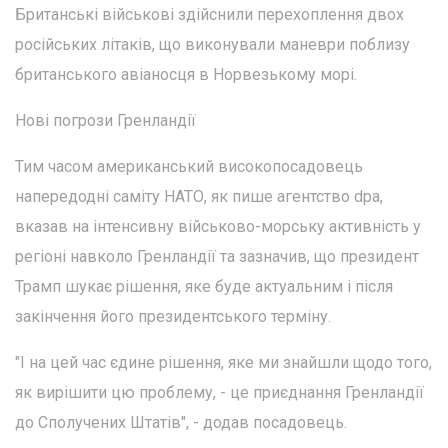
Британські військові здійснили перехоплення двох
російських літаків, що виконували маневри поблизу
британського авіаносця в Норвезькому морі.
Нові погрози Гренландії
Тим часом американський високопосадовець
напередодні саміту НАТО, як пише агентство dpa,
вказав на інтенсивну військово-морську активність у
регіоні навколо Гренландії та зазначив, що президент
Трамп шукає рішення, яке буде актуальним і після
закінчення його президентського терміну.
"І на цей час єдине рішення, яке ми знайшли щодо того,
як вирішити цю проблему, - це приєднання Гренландії
до Сполучених Штатів", - додав посадовець.