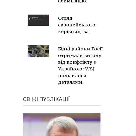
асиміляцію.
Огляд
європейського
керівництва
Бідні райони Росії
отримали вигоду
від конфлікту з
Україною: WSJ
поділилося
деталями.
СВІЖІ ПУБЛІКАЦІЇ