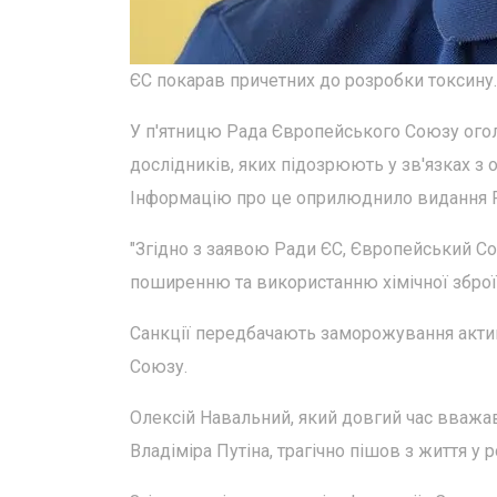
ЄС покарав причетних до розробки токсину.
У п'ятницю Рада Європейського Союзу огол
дослідників, яких підозрюють у зв'язках з
Інформацію про це оприлюднило видання Po
"Згідно з заявою Ради ЄС, Європейський Со
поширенню та використанню хімічної зброї.
Санкції передбачають заморожування активі
Союзу.
Олексій Навальний, який довгий час вваж
Владіміра Путіна, трагічно пішов з життя у р