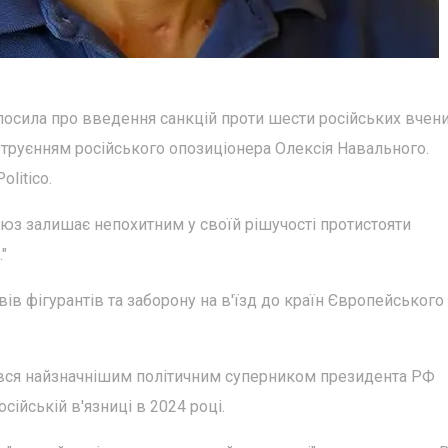
осила про введення санкцій проти шести російських вчени
 отруєнням російського опозиціонера Олексія Навального.
litico.
юз залишає непохитним у своїй рішучості протистояти
"
в фігурантів та заборону на в'їзд до країн Європейського
ався найзначнішим політичним суперником президента РФ
осійській в'язниці в 2024 році.