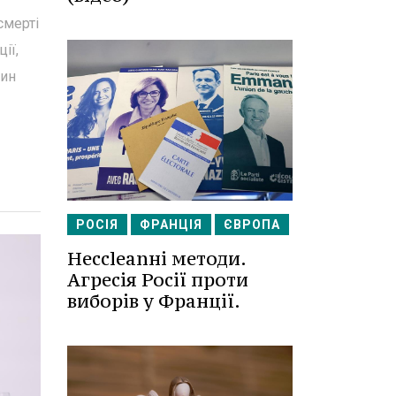
смерті
ії,
син
РОСІЯ
ФРАНЦІЯ
ЄВРОПА
Несcleanні методи.
Агресія Росії проти
виборів у Франції.