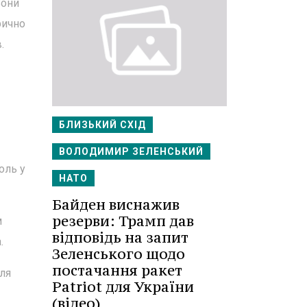
Вони
рично
.
БЛИЗЬКИЙ СХІД
ВОЛОДИМИР ЗЕЛЕНСЬКИЙ
оль у
НАТО
Байден виснажив
резерви: Трамп дав
м
відповідь на запит
.
Зеленського щодо
постачання ракет
сля
Patriot для України
(відео)