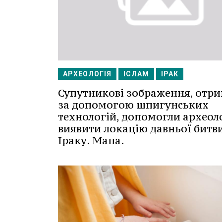
АРХЕОЛОГІЯ
ІСЛАМ
ІРАК
Супутникові зображення, отри
за допомогою шпигунських
технологій, допомогли археол
виявити локацію давньої битви
Іраку. Мапа.