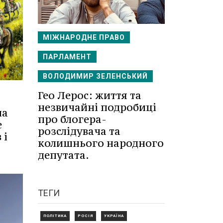
МІЖНАРОДНЕ ПРАВО
ПАРЛАМЕНТ
ВОЛОДИМИР ЗЕЛЕНСЬКИЙ
Гео Лерос: життя та
незвичайні подробиці
ла
про блогера-
е
розслідувача та
 і
колишнього народного
депутата.
ТЕГИ
ПОЛІТИКА
РОСІЯ
УКРАЇНА