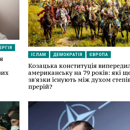
ЕРГІЯ
ІСЛАМ
ДЕМОКРАТІЯ
ЄВРОПА
я
Козацька конституція випереди
американську на 79 років: які щ
вих
зв'язки існують між духом степів
прерій?