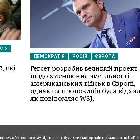
СІЯ
ДЕМОКРАТІЯ
РОСІЯ
ЄВРОПА
, які
Гегсет розробив великий проект
щодо зменшення чисельності
американських військ в Європі,
однак ця пропозиція була відхил
як повідомляє WSJ.
овному або частковому відтворенні будь-яких матеріалів посилання на UAPoli