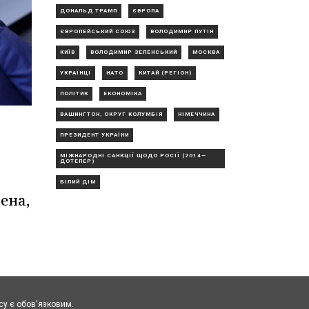
ДОНАЛЬД ТРАМП
ЄВРОПА
ЄВРОПЕЙСЬКИЙ СОЮЗ
ВОЛОДИМИР ПУТІН
КИЇВ
ВОЛОДИМИР ЗЕЛЕНСЬКИЙ
МОСКВА
УКРАЇНЦІ
НАТО
КИТАЙ (РЕГІОН)
ПОЛІТИК
ЕКОНОМІКА
ВАШИНГТОН, ОКРУГ КОЛУМБІЯ
НІМЕЧЧИНА
ПРЕЗИДЕНТ УКРАЇНИ
МІЖНАРОДНІ САНКЦІЇ ЩОДО РОСІЇ (2014—
ДОТЕПЕР)
БІЛИЙ ДІМ
ена,
cy є обов'язковим.