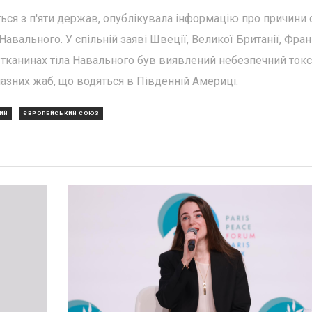
ься з п'яти держав, опублікувала інформацію про причини 
авального. У спільній заяві Швеції, Великої Британії, Франц
в тканинах тіла Навального був виявлений небезпечний ток
лазних жаб, що водяться в Південній Америці.
ИЙ
ЄВРОПЕЙСЬКИЙ СОЮЗ