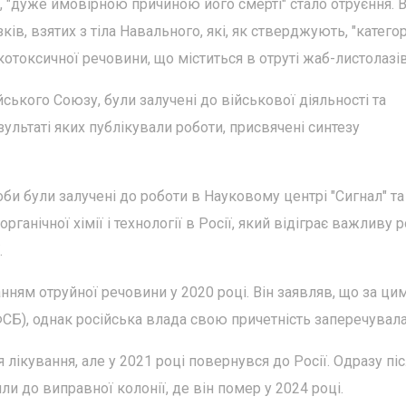
и, "дуже ймовірною причиною його смерті" стало отруєння. 
ів, взятих з тіла Навального, які, як стверджують, "катего
отоксичної речовини, що міститься в отруті жаб-листолазів
ського Союзу, були залучені до військової діяльності та
льтаті яких публікували роботи, присвячені синтезу
би були залучені до роботи в Науковому центрі "Сигнал" та
анічної хімії і технології в Росії, який відіграє важливу р
.
ням отруйної речовини у 2020 році. Він заявляв, що за ци
СБ), однак російська влада свою причетність заперечувала
 лікування, але у 2021 році повернувся до Росії. Одразу пі
ли до виправної колонії, де він помер у 2024 році.