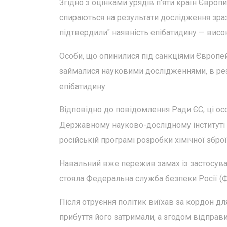
Згідно з оцінками урядів п'яти країн Європ
спираються на результати дослідження зразк
підтвердили" наявність епібатидину — висок
Особи, що опинилися під санкціями Європей
займалися науковими дослідженнями, в резу
епібатидину.
Відповідно до повідомлення Ради ЄС, ці осо
Державному науково-дослідному інституті орг
російській програмі розробки хімічної зброї
Навальний вже пережив замах із застосуван
стояла Федеральна служба безпеки Росії (Ф
Після отруєння політик виїхав за кордон для
прибуття його затримали, а згодом відправи