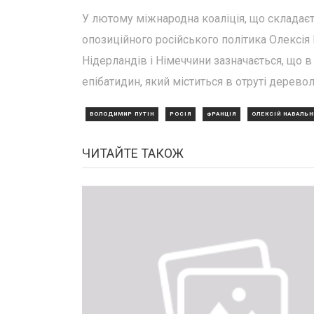
У лютому міжнародна коаліція, що складаєт
опозиційного російського політика Олексія Н
Нідерландів і Німеччини зазначається, що 
епібатидин, який міститься в отруті дерево
ВОЛОДИМИР ПУТІН
РОСІЯ
ФРАНЦІЯ
ОЛЕКСІЙ НАВАЛЬН
ЧИТАЙТЕ ТАКОЖ