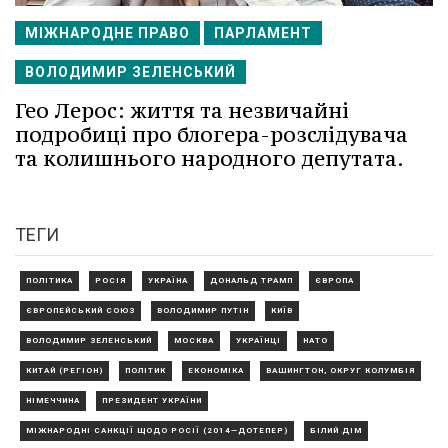
МІЖНАРОДНЕ ПРАВО
ПАРЛАМЕНТ
ВОЛОДИМИР ЗЕЛЕНСЬКИЙ
Гео Лерос: життя та незвичайні
подробиці про блогера-розслідувача
та колишнього народного депутата.
ТЕГИ
ПОЛІТИКА
РОСІЯ
УКРАЇНА
ДОНАЛЬД ТРАМП
ЄВРОПА
ЄВРОПЕЙСЬКИЙ СОЮЗ
ВОЛОДИМИР ПУТІН
КИЇВ
ВОЛОДИМИР ЗЕЛЕНСЬКИЙ
МОСКВА
УКРАЇНЦІ
НАТО
КИТАЙ (РЕГІОН)
ПОЛІТИК
ЕКОНОМІКА
ВАШИНГТОН, ОКРУГ КОЛУМБІЯ
НІМЕЧЧИНА
ПРЕЗИДЕНТ УКРАЇНИ
МІЖНАРОДНІ САНКЦІЇ ЩОДО РОСІЇ (2014—ДОТЕПЕР)
БІЛИЙ ДІМ