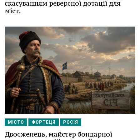
скасуванням реверсної дотації для
міст.
МІСТО
ФОРТЕЦЯ
РОСІЯ
Двоєженець, майстер бондарної