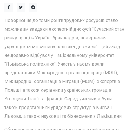
Повернення до теми ренти трудових ресурсів стало
можливим завдяки експертній дискусії "Сучасний стан
ринку праці в Україні: брак кадрів, повернення
українців та міграційна політика держави". Цей захід
нещодавно відбувся у Національному університеті
"Львівська політехніка". Участь у ньому взяли
представники Міжнародної організації праці (МОП),
Міжнародної організації з міграції (МОМ), експерти з
Польщі, а також керівники українських громад з
Угорщини, Італії та Франції. Серед учасників були
також представники урядових структур з Києва і
Львова, а також науковці та бізнесмени з Львівщини.
Обговорення зосередилося на недостатній кількості