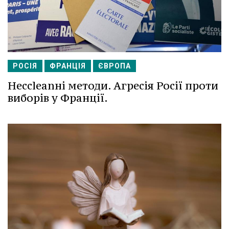
РОСІЯ
ФРАНЦІЯ
ЄВРОПА
Несcleanні методи. Агресія Росії проти
виборів у Франції.