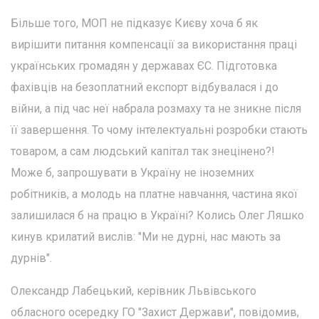
Більше того, МОП не підказує Києву хоча б як
вирішити питання компенсації за використання праці
українських громадян у державах ЄС. Підготовка
фахівців на безоплатний експорт відбувалася і до
війни, а під час неї набрала розмаху та не зникне після
її завершення. То чому інтелектуальні розробки стають
товаром, а сам людський капітал так знецінено?!
Може б, запрошувати в Україну не іноземних
робітників, а молодь на платне навчання, частина якої
залишилася б на працю в Україні? Колись Олег Ляшко
кинув крилатий вислів: "Ми не дурні, нас мають за
дурнів".
Олександр Лабецький, керівник Львівського
обласного осередку ГО "Захист Держави", повідомив,