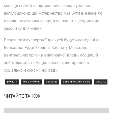
молодих сімей та підвищення народжуваності,
наголошуючи, що материнство має бути визнане як
високооплачувана праця, а не просто ще один вид
заробітку для жінок.
Результати експертної дискусії будуть передані до
Верховної Ради України, Кабінету Міністрів,
центральних органів виконавчої влади, асоціацій
роботодавців та Національної тристоронньої
соціально-економічної ради.
ФРАНЦІЯ
УРЯД УКРАЇНИ
УКРАЇНЦІ
ЄВРОПЕЙСЬКИЙ СОЮЗ
УКРАЇНА
ЧИТАЙТЕ ТАКОЖ