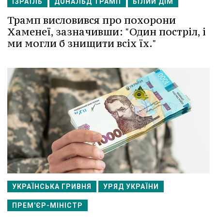
ІЗРАЇЛЬ
ДОНАЛЬД ТРАМП
БІЛИЙ ДІМ
Трамп висловився про похорони
Хаменеї, зазначивши: "Один постріл, і
ми могли б знищити всіх їх."
УКРАЇНСЬКА ГРИВНЯ
УРЯД УКРАЇНИ
ПРЕМ'ЄР-МІНІСТР