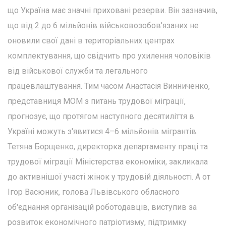
що Україна має значні приховані резерви. Він зазначив,
що від 2 до 6 мільйонів військовозобов'язаних не
оновили свої дані в територіальних центрах
комплектування, що свідчить про ухилення чоловіків
від військової служби та легального
працевлаштування. Тим часом Анастасія Винниченко,
представниця МОМ з питань трудової міграції,
прогнозує, що протягом наступного десятиліття в
Україні можуть з'явитися 4–6 мільйонів мігрантів.
Тетяна Борщенко, директорка департаменту праці та
трудової міграції Міністерства економіки, закликала
до активнішої участі жінок у трудовій діяльності. А от
Ігор Васюник, голова Львівського обласного
об'єднання організацій роботодавців, виступив за
розвиток економічного патріотизму, підтримку