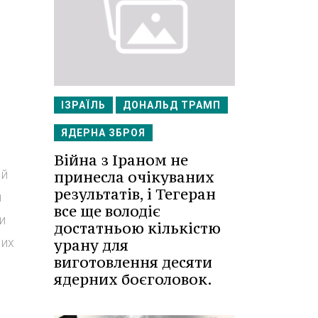
ІЗРАЇЛЬ
ДОНАЛЬД ТРАМП
ЯДЕРНА ЗБРОЯ
Війна з Іраном не
ий
принесла очікуваних
результатів, і Тегеран
я
все ще володіє
и
достатньою кількістю
них
урану для
виготовлення десяти
ядерних боєголовок.