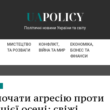
UA
POLICY
Політичні новини України та світу
МИСТЕЦТВО
КОНФЛІКТ,
ЕКОНОМІКА,
ТА РОЗВАГИ
ВІЙНА ТА МИР
БІЗНЕС ТА
ФІНАНСИ
Т
почати агресію проти
ієї осені: свіжі