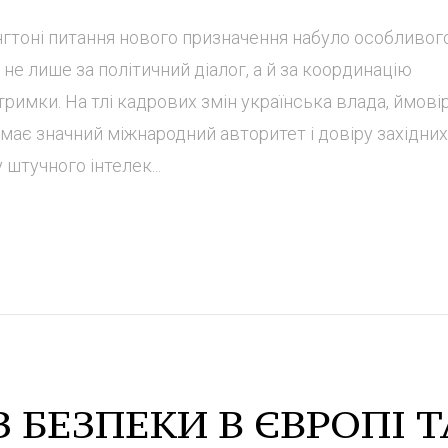
нгтоні питання нового призначення набуло особливог
не лише за політичний діалог, а й за координацію
тримки. На тлі кадрових змін українська влада, ймові
 має значний міжнародний авторитет і довіру західних
 штучного інтелек...
 БЕЗПЕКИ В ЄВРОПІ Т