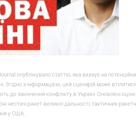
ournal опублікувало статтю, яка вказує на потенційн
ені. Згідно з інформацією, цей сценарій може втілитис
іть до закінчення конфлікту в Україні. Оновлені оцінк
ні нестачі ракет великої дальності, тактичних ракет
я у США....