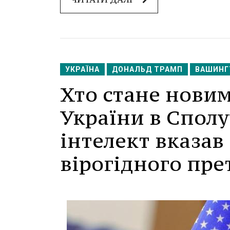
УКРАЇНА
ДОНАЛЬД ТРАМП
ВАШИНГ
Хто стане нови
України в Спол
інтелект вказав
вірогідного пре