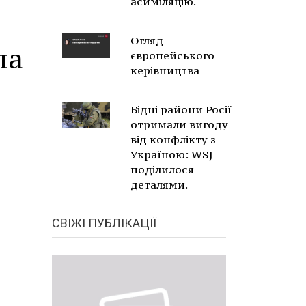
асиміляцію.
Огляд
па
європейського
керівництва
Бідні райони Росії
отримали вигоду
від конфлікту з
Україною: WSJ
поділилося
деталями.
СВІЖІ ПУБЛІКАЦІЇ