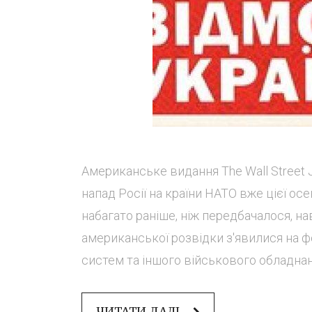
Американське видання The Wall Street J
напад Росії на країни НАТО вже цієї ос
набагато раніше, ніж передбачалося, нав
американської розвідки з'явилися на фо
систем та іншого військового обладнанн
ЧИТАТИ ДАЛІ