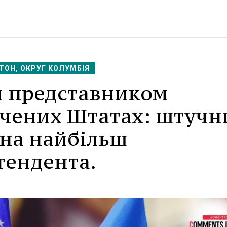
ТОН, ОКРУГ КОЛУМБІЯ
м представником
учених Штатах: штучн
 на найбільш
тендента.