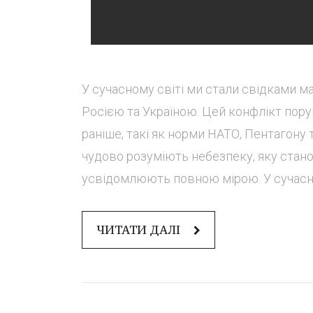
У сучасному світі ми стали свідками м
Росією та Україною. Цей конфлікт пору
раніше, такі як норми НАТО, Пентагону та
чудово розуміють небезпеку, яку станов
усвідомлюють повною мірою. У сучасних
ЧИТАТИ ДАЛІ