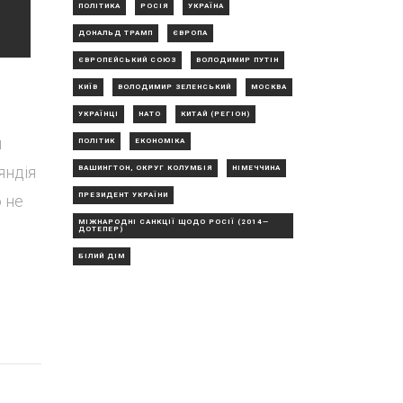
ПОЛІТИКА
РОСІЯ
УКРАЇНА
ДОНАЛЬД ТРАМП
ЄВРОПА
ЄВРОПЕЙСЬКИЙ СОЮЗ
ВОЛОДИМИР ПУТІН
КИЇВ
ВОЛОДИМИР ЗЕЛЕНСЬКИЙ
МОСКВА
УКРАЇНЦІ
НАТО
КИТАЙ (РЕГІОН)
и
ПОЛІТИК
ЕКОНОМІКА
яндія
ВАШИНГТОН, ОКРУГ КОЛУМБІЯ
НІМЕЧЧИНА
ПРЕЗИДЕНТ УКРАЇНИ
о не
МІЖНАРОДНІ САНКЦІЇ ЩОДО РОСІЇ (2014—
ДОТЕПЕР)
БІЛИЙ ДІМ