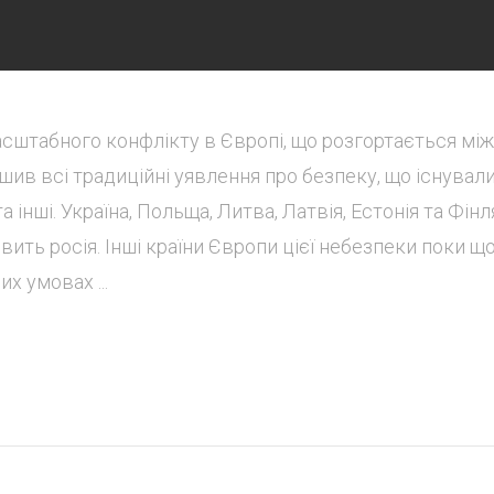
асштабного конфлікту в Європі, що розгортається між
шив всі традиційні уявлення про безпеку, що існувал
 інші. Україна, Польща, Литва, Латвія, Естонія та Фінл
ить росія. Інші країни Європи цієї небезпеки поки щ
 умовах ...