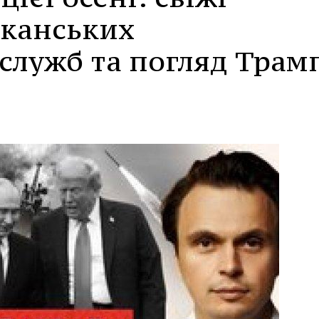
канських
служб та погляд Трам