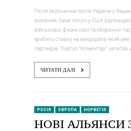
Після звільнення посла України у Ваши
значення. Саме посол у США відповідає 
військової, фінансової та оборонної під
зробить ставку на кандидата, який уже
партнерів. Портал "Коментарі" запитав у
ЧИТАТИ ДАЛІ
РОСІЯ
ЄВРОПА
НОРВЕГІЯ
НОВІ АЛЬЯНСИ З