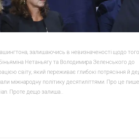
Вашингтона, залишаючись в невизначеності щодо того
 Біньяміна Нетаньягу та Володимира Зеленського до
цією світу, який переживає глибокі потрясіння й де
чали міжнародну політику десятиліттями. Про це пиш
ian. Проте дещо залиша...