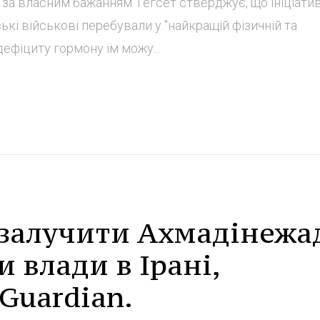
за власним бажанням. Гегсет стверджує, що ініціати
кі військові перебували у "найкращій фізичній та
дефіциту гормону їм можу...
 залучити Ахмадінежа
 влади в Ірані,
Guardian.