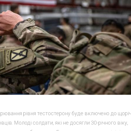
ірювання рівня тестостерону буде включено до щорі
ів. Молоді солдати, які не досягли 30-річного віку,