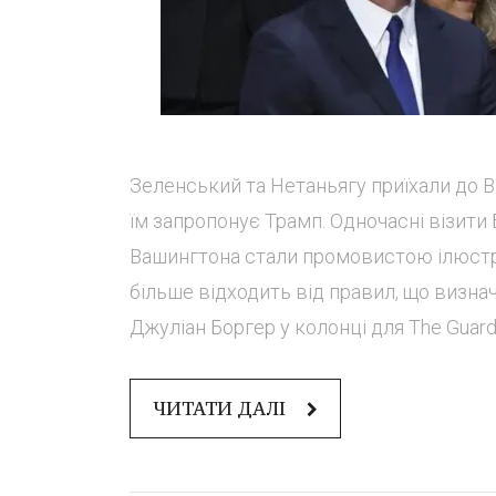
Зеленський та Нетаньягу приїхали до 
їм запропонує Трамп. Одночасні візити
Вашингтона стали промовистою ілюстра
більше відходить від правил, що визна
Джуліан Боргер у колонці для The Guard
ЧИТАТИ ДАЛІ