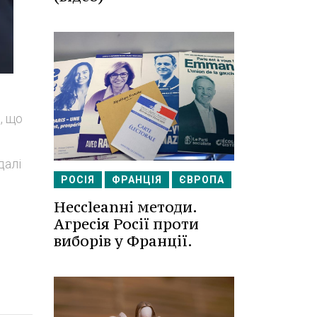
, що
далі
РОСІЯ
ФРАНЦІЯ
ЄВРОПА
е
Несcleanні методи.
Агресія Росії проти
виборів у Франції.