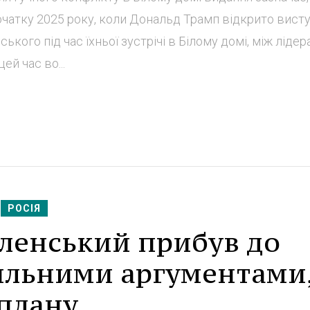
початку 2025 року, коли Дональд Трамп відкрито вист
ого під час їхньої зустрічі в Білому домі, між ліде
ей час во...
РОСІЯ
еленський прибув до
ильними аргументами
 плану.