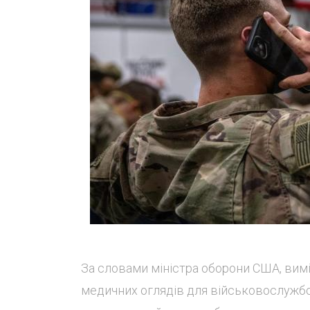
За словами міністра оборони США, вим
медичних оглядів для військовослужбовц