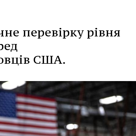
не перевірку рівня
ред
овців США.