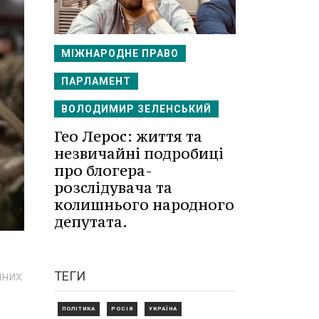
МІЖНАРОДНЕ ПРАВО
ПАРЛАМЕНТ
ВОЛОДИМИР ЗЕЛЕНСЬКИЙ
Гео Лерос: життя та
незвичайні подробиці
про блогера-
розслідувача та
колишнього народного
депутата.
чних
ТЕГИ
ПОЛІТИКА
РОСІЯ
УКРАЇНА