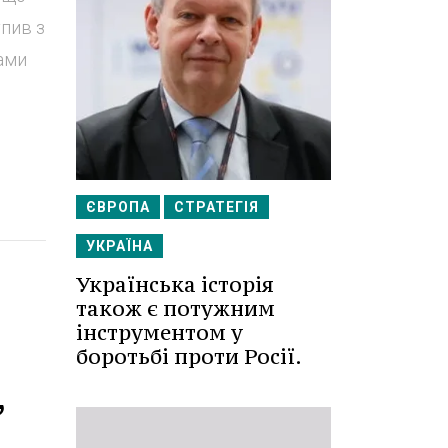
упив з
рами
ЄВРОПА
СТРАТЕГІЯ
УКРАЇНА
Українська історія
також є потужним
інструментом у
боротьбі проти Росії.
,