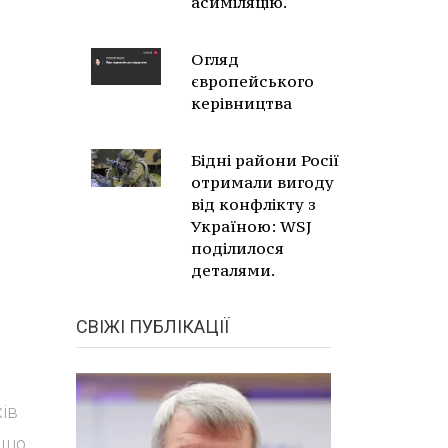
асиміляцію.
Огляд
європейського
керівництва
Бідні райони Росії
отримали вигоду
від конфлікту з
Україною: WSJ
поділилося
деталями.
СВІЖІ ПУБЛІКАЦІЇ
ів
 що