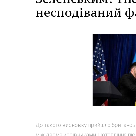
несподіваний ф
До такого висновку прийшло британськ
між двома керівниками. Потепління піс