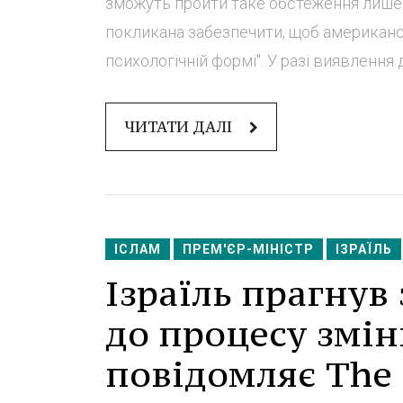
зможуть пройти таке обстеження лише 
покликана забезпечити, щоб американсь
психологічній формі". У разі виявлення 
ЧИТАТИ ДАЛІ
ІСЛАМ
ПРЕМ'ЄР-МІНІСТР
ІЗРАЇЛЬ
Ізраїль прагнув
до процесу зміни
повідомляє The 