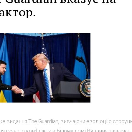
актор.
е видання The Guardian, вивчаючи еволюцію стосунк
ля гучного конфлікту в Білому домі Видання зазначає,