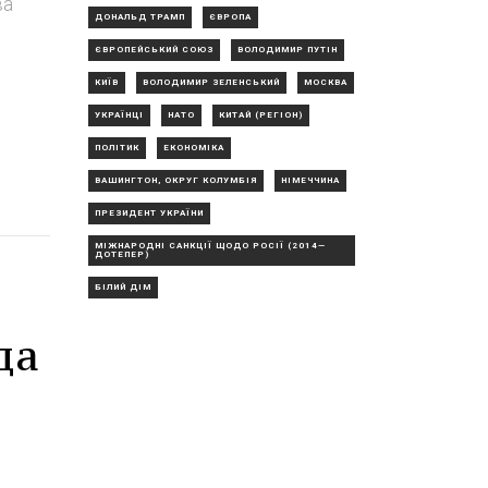
ва
ДОНАЛЬД ТРАМП
ЄВРОПА
ЄВРОПЕЙСЬКИЙ СОЮЗ
ВОЛОДИМИР ПУТІН
КИЇВ
ВОЛОДИМИР ЗЕЛЕНСЬКИЙ
МОСКВА
УКРАЇНЦІ
НАТО
КИТАЙ (РЕГІОН)
ПОЛІТИК
ЕКОНОМІКА
ВАШИНГТОН, ОКРУГ КОЛУМБІЯ
НІМЕЧЧИНА
ПРЕЗИДЕНТ УКРАЇНИ
МІЖНАРОДНІ САНКЦІЇ ЩОДО РОСІЇ (2014—
ДОТЕПЕР)
БІЛИЙ ДІМ
да