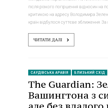
після різкого погіршення відносин на 
критикою на адресу Володимира Зеленськ
країн відбулося суттєве зближення. За ц
ЧИТАТИ ДАЛІ
САУДІВСЬКА АРАВІЯ
БЛИЗЬКИЙ СХІД
The Guardian: З
Вашингтона з с
але без вдалого