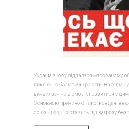
Україна знову піддалася масованому об
виключно балістичні ракети. На відміну
виявилася не в змозі справитися з ци
Основною причиною такої невдачі вваж
союзників, що ставить під загрозу безпе