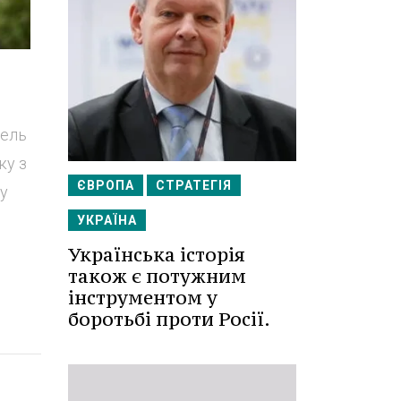
уель
ку з
ЄВРОПА
СТРАТЕГІЯ
ву
УКРАЇНА
Українська історія
також є потужним
інструментом у
боротьбі проти Росії.