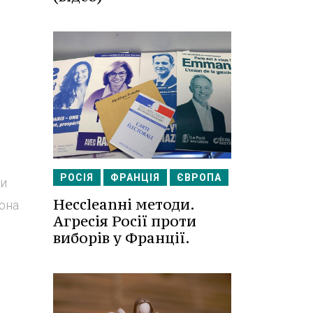
РОСІЯ
ФРАНЦІЯ
ЄВРОПА
ли
Несcleanні методи.
рона
Агресія Росії проти
виборів у Франції.