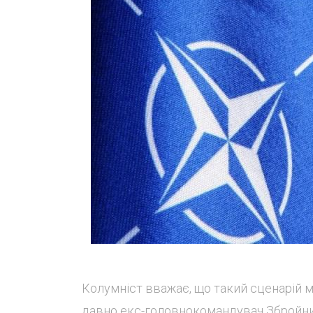
Колумніст вважає, що такий сценарій 
давно екс-головнокомандувач Збройни