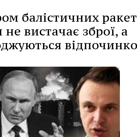
ром балістичних ракет
не вистачає зброї, а
оджуються відпочинко