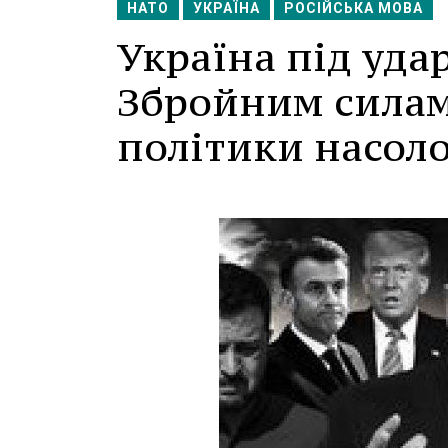
НАТО
УКРАЇНА
РОСІЙСЬКА МОВА
Україна під уда
Збройним силам 
політики насол