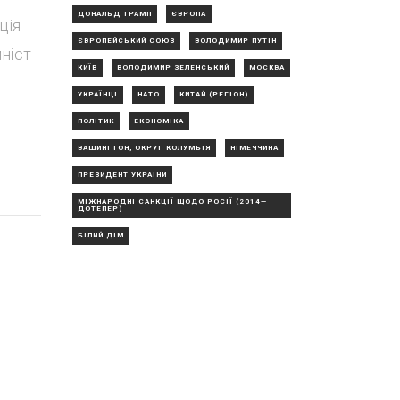
ДОНАЛЬД ТРАМП
ЄВРОПА
ція
ЄВРОПЕЙСЬКИЙ СОЮЗ
ВОЛОДИМИР ПУТІН
ніст
КИЇВ
ВОЛОДИМИР ЗЕЛЕНСЬКИЙ
МОСКВА
УКРАЇНЦІ
НАТО
КИТАЙ (РЕГІОН)
ПОЛІТИК
ЕКОНОМІКА
ВАШИНГТОН, ОКРУГ КОЛУМБІЯ
НІМЕЧЧИНА
ПРЕЗИДЕНТ УКРАЇНИ
МІЖНАРОДНІ САНКЦІЇ ЩОДО РОСІЇ (2014—
ДОТЕПЕР)
БІЛИЙ ДІМ