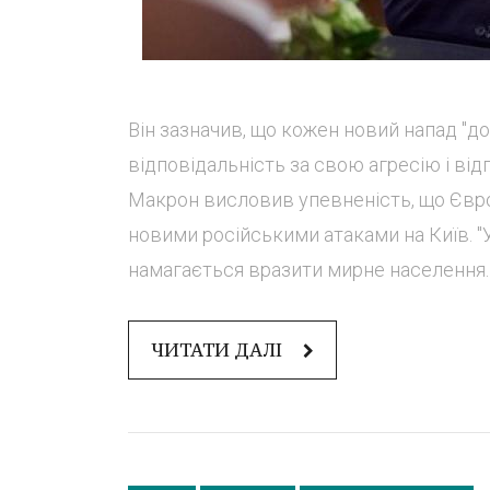
Він зазначив, що кожен новий напад "д
відповідальність за свою агресію і від
Макрон висловив упевненість, що Європ
новими російськими атаками на Київ. "У
намагається вразити мирне населення. 
ЧИТАТИ ДАЛІ