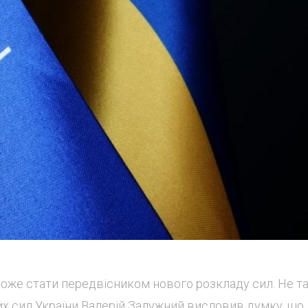
може стати передвісником нового розкладу сил. Не т
х сил України Валерій Залужний висловив думку, що