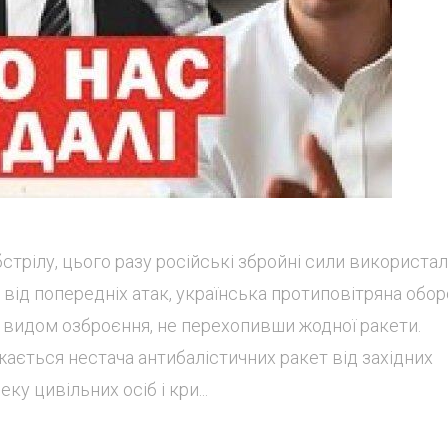
стрілу, цього разу російські збройні сили використа
 від попередніх атак, українська протиповітряна обо
м видом озброєння, не перехопивши жодної ракети.
ається нестача антибалістичних ракет від західних
ку цивільних осіб і кри...