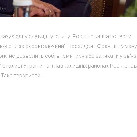
оказує одну очевидну істину: Росія повинна понести
повісти за скоєні злочини". Президент Франції Емман
а не дозволить собі втомитися або залякати у зв'яз
 столиці України та її навколишніх районах Росія зно
Така терористи...