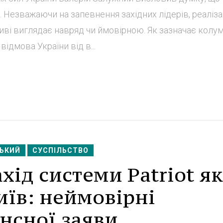
. Незважаючи на запевнення західних лідерів, реаліза
ві виглядає навряд чи ймовірною. Як зазначає колум
ідмова України від в...
ЬКИЙ
СУСПІЛЬСТВО
хід системи Patriot як
Київ: неймовірні
нсної заяви