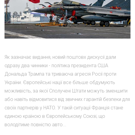
Як зазначає видання, новий поштовх дискусії дали
одразу два чинники - політика президента США
Дональда Трампа та триваюча агресія Росії проти
України. Європейські нації все більше обдумують
можливість, за якої Сполучені Штати можуть зменшити
або навіть відмовитися від звичних гарантій безпеки для
своїх партнерів у НАТО. У такій ситуації Франція стане
єдиною країною в Європейському Союзі, що
володітиме повністю авто...