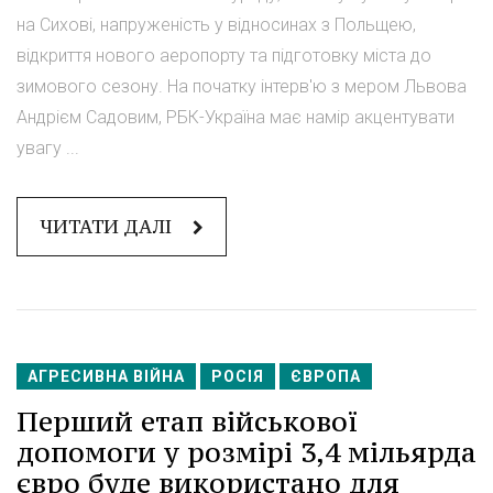
на Сихові, напруженість у відносинах з Польщею,
відкриття нового аеропорту та підготовку міста до
зимового сезону. На початку інтерв'ю з мером Львова
Андрієм Садовим, РБК-Україна має намір акцентувати
увагу ...
ЧИТАТИ ДАЛІ
АГРЕСИВНА ВІЙНА
РОСІЯ
ЄВРОПА
Перший етап військової
допомоги у розмірі 3,4 мільярда
євро буде використано для