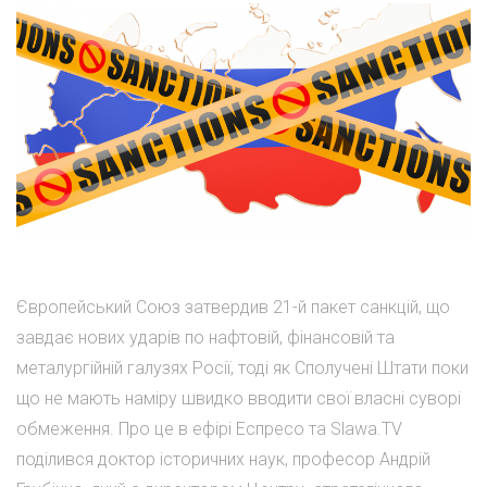
Європейський Союз затвердив 21-й пакет санкцій, що
завдає нових ударів по нафтовій, фінансовій та
металургійній галузях Росії, тоді як Сполучені Штати поки
що не мають наміру швидко вводити свої власні суворі
обмеження. Про це в ефірі Еспресо та Slawa.TV
поділився доктор історичних наук, професор Андрій