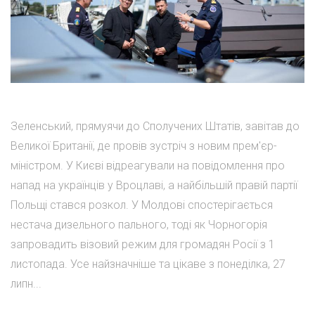
Зеленський, прямуячи до Сполучених Штатів, завітав до
Великої Британії, де провів зустріч з новим прем'єр-
міністром. У Києві відреагували на повідомлення про
напад на українців у Вроцлаві, а найбільшій правій партії
Польщі стався розкол. У Молдові спостерігається
нестача дизельного пального, тоді як Чорногорія
запровадить візовий режим для громадян Росії з 1
листопада. Усе найзначніше та цікаве з понеділка, 27
липн...