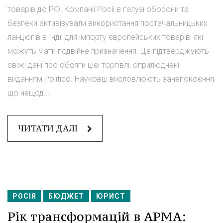
товарів до РФ. Компанії Росії в галузі оборони та
безпеки активізували використання постачальницьких
ланцюгів в Індії для імпорту європейських товарів, які
можуть мати подвійне призначення. Це підтверджують
свіжі дані про обсяги цієї торгівлі, оприлюднені
виданням Politico. Науковці висловлюють занепокоєння,
що нещод...
ЧИТАТИ ДАЛІ
РОСІЯ
БЮДЖЕТ
ЮРИСТ
Рік трансформацій в АРМА: