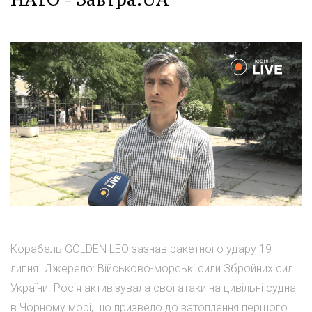
Корабель GOLDEN LEO зазнав ракетного удару 19
липня. Джерело: Військово-морські сили Збройних сил
України. Росія активізувала свої атаки на цивільні судна
в Чорному морі, що призвело до затоплення першого