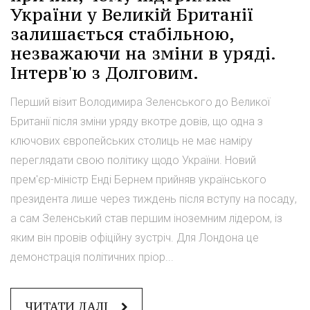
України у Великій Британії
залишається стабільною,
незважаючи на зміни в уряді.
Інтерв'ю з Долговим.
Перший візит Володимира Зеленського до Великої
Британії після зміни уряду вкотре довів, що одна з
ключових європейських столиць не має наміру
переглядати свою політику щодо України. Новий
прем'єр-міністр Енді Бернем прийняв українського
президента лише через тиждень після вступу на посаду,
а сам Зеленський став першим іноземним лідером, із
яким він провів офіційну зустріч. Для Лондона це
демонстрація політичних пріор...
ЧИТАТИ ДАЛІ