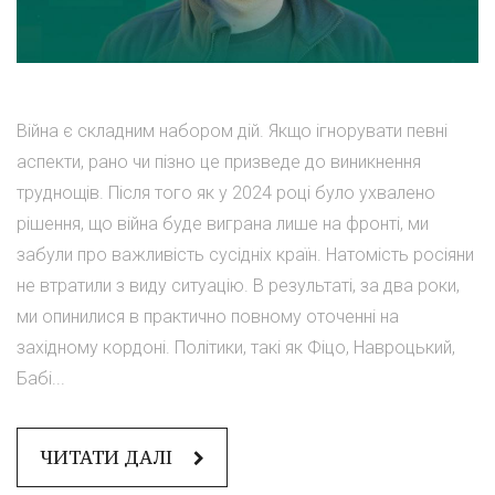
Війна є складним набором дій. Якщо ігнорувати певні
аспекти, рано чи пізно це призведе до виникнення
труднощів. Після того як у 2024 році було ухвалено
рішення, що війна буде виграна лише на фронті, ми
забули про важливість сусідніх країн. Натомість росіяни
не втратили з виду ситуацію. В результаті, за два роки,
ми опинилися в практично повному оточенні на
західному кордоні. Політики, такі як Фіцо, Навроцький,
Бабі...
ЧИТАТИ ДАЛІ