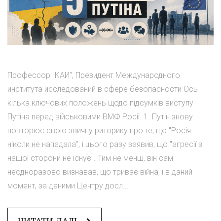
Профессор "КАИ", Президент Международного
института исследований в сфере безопасности Ось
кілька ключових положень щодо підсумків виступу
Путіна перед військовими ВМФ Росії. 1. Путін знову
повторює свою звичну риторику про те, що "Росія
ніколи не нападала", і цього разу заявив, що "агресії з
нашої сторони не існує". Тим не менш, він сам
неодноразово визнавав, що триває війна, і в даний
момент, за даними Центру досл...