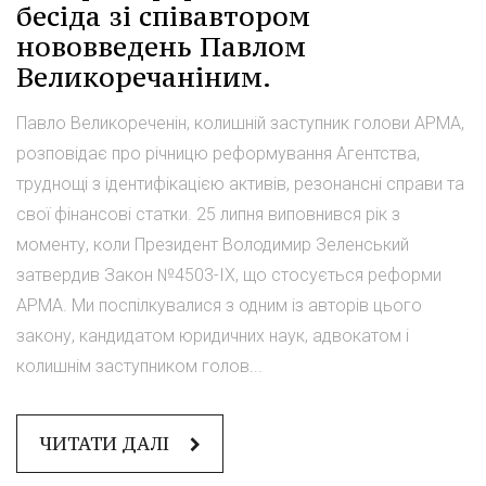
бесіда зі співавтором
нововведень Павлом
Великоречаніним.
Павло Великореченін, колишній заступник голови АРМА,
розповідає про річницю реформування Агентства,
труднощі з ідентифікацією активів, резонансні справи та
свої фінансові статки. 25 липня виповнився рік з
моменту, коли Президент Володимир Зеленський
затвердив Закон №4503-IX, що стосується реформи
АРМА. Ми поспілкувалися з одним із авторів цього
закону, кандидатом юридичних наук, адвокатом і
колишнім заступником голов...
ЧИТАТИ ДАЛІ