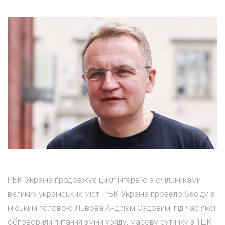
РБК-Україна продовжує цикл інтерв'ю з очільниками
великих українських міст. РБК-Україна провело бесіду з
міським головою Львова Андрієм Садовим, під час якої
обговорили питання зміни уряду, масову сутичку з ТЦК