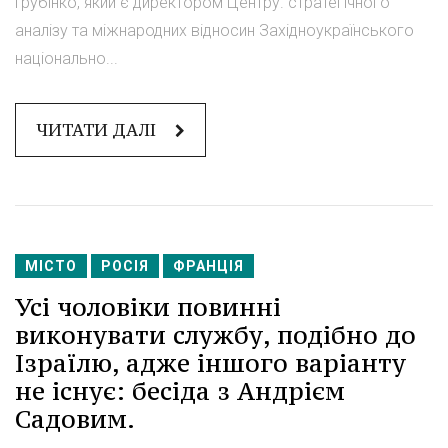
Грубінко, який є директором Центру. стратегічного
аналізу та міжнародних відносин Західноукраїнського
національно...
ЧИТАТИ ДАЛІ
МІСТО
РОСІЯ
ФРАНЦІЯ
Усі чоловіки повинні
виконувати службу, подібно до
Ізраїлю, адже іншого варіанту
не існує: бесіда з Андрієм
Садовим.