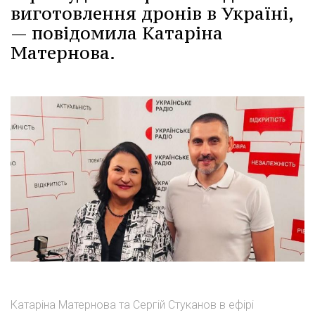
виготовлення дронів в Україні,
— повідомила Катаріна
Матернова.
Катаріна Матернова та Сергій Стуканов в ефірі