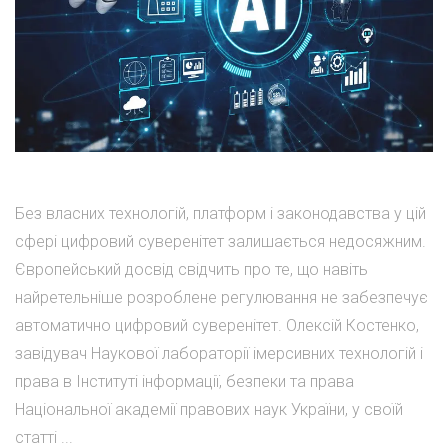
Без власних технологій, платформ і законодавства у цій
сфері цифровий суверенітет залишається недосяжним.
Європейський досвід свідчить про те, що навіть
найретельніше розроблене регулювання не забезпечує
автоматично цифровий суверенітет. Олексій Костенко,
завідувач Наукової лабораторії імерсивних технологій і
права в Інституті інформації, безпеки та права
Національної академії правових наук України, у своїй
статті ...