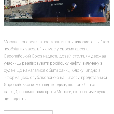
Москва попередила про можливість використання "всіх
необхідних заходів", які має у своєму арсеналі.
Європейський Союз надасть дозвіл столицям держав-
учасниць реалізовувати російську нафту, вилучену з
суден, що намагалися обійти санкції блоку. Згідно з
інформацією, опублікованою на Euractiv, представники
Європейської комісії підтвердили, що новий пакет
санкцій, спрямованих проти Москви, включатиме пункт,
що надасть ...