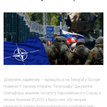
Довіряйте надійному -- підпишіться на Telegraf у Google
Новинах У своєму інтерв'ю "Телеграфу" Джузеппе
Спатафора, аналітик Інституту Європейського Союзу з
питань безпеки (EUISS) у Брюсселі, обговорив
реальність ризику безпосереднього конфлікту між