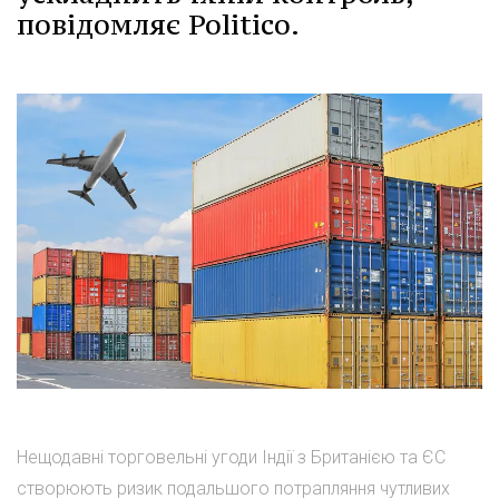
повідомляє Politico.
Нещодавні торговельні угоди Індії з Британією та ЄС
створюють ризик подальшого потрапляння чутливих