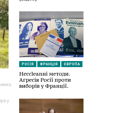
РОСІЯ
ФРАНЦІЯ
ЄВРОПА
Несcleanні методи.
Агресія Росії проти
римка
виборів у Франції.
ра у