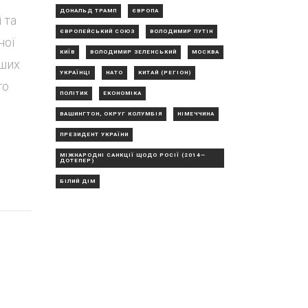
ДОНАЛЬД ТРАМП
ЄВРОПА
 та
ЄВРОПЕЙСЬКИЙ СОЮЗ
ВОЛОДИМИР ПУТІН
ної
КИЇВ
ВОЛОДИМИР ЗЕЛЕНСЬКИЙ
МОСКВА
іших
УКРАЇНЦІ
НАТО
КИТАЙ (РЕГІОН)
го
ПОЛІТИК
ЕКОНОМІКА
ВАШИНГТОН, ОКРУГ КОЛУМБІЯ
НІМЕЧЧИНА
ПРЕЗИДЕНТ УКРАЇНИ
МІЖНАРОДНІ САНКЦІЇ ЩОДО РОСІЇ (2014—
ДОТЕПЕР)
БІЛИЙ ДІМ