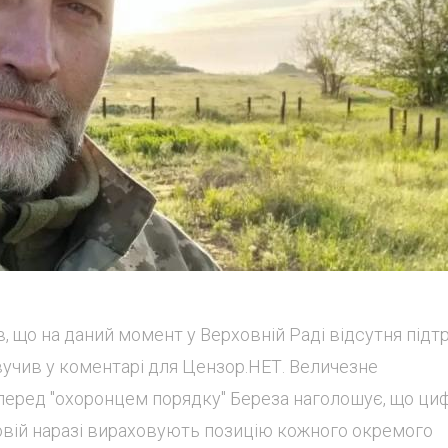
 що на даний момент у Верховній Раді відсутня підт
вучив у коментарі для Цензор.НЕТ. Величезне
перед "охоронцем порядку" Береза наголошує, що циф
ковій наразі вираховують позицію кожного окремого