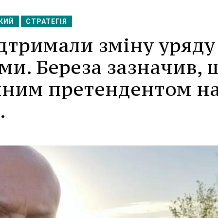
КИЙ
СТРАТЕГІЯ
ідтримали зміну уряду
ми. Береза зазначив, 
иним претендентом н
.