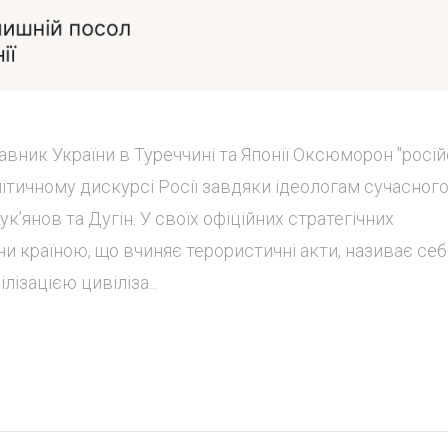
авник України в Туреччині та Японії Оксюморон "росі
літичному дискурсі Росії завдяки ідеологам сучасног
кʼянов та Дугін. У своїх офіційних стратегічних
и країною, що вчиняє терористичні акти, називає се
лізацією цивіліза...