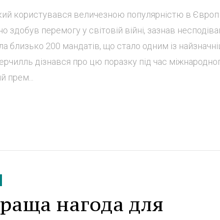
який користувався величезною популярністю в Європі
но здобув перемогу у світовій війні, зазнав несподіва
ла близько 200 мандатів, що стало одним із найзначн
 Черчилль дізнався про цю поразку під час міжнародно
й прем...
краща нагода для