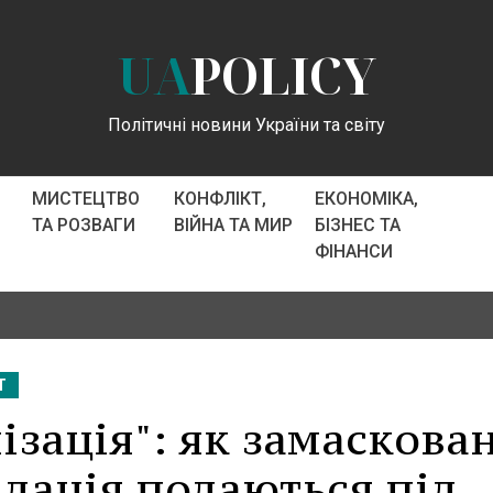
UA
POLICY
Політичні новини України та світу
МИСТЕЦТВО
КОНФЛІКТ,
ЕКОНОМІКА,
ТА РОЗВАГИ
ВІЙНА ТА МИР
БІЗНЕС ТА
ФІНАНСИ
Т
лізація": як замаскова
адація подаються під