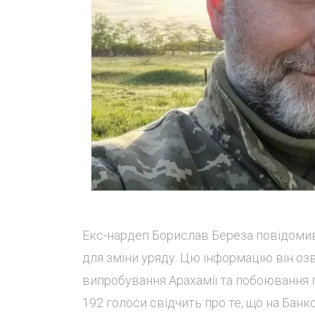
Екс-нардеп Борислав Береза повідомив,
для зміни уряду. Цю інформацію він оз
випробування Арахамії та побоювання 
192 голоси свідчить про те, що на Бан