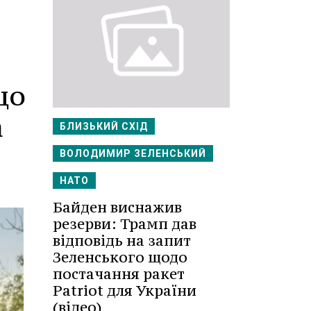
що
а
БЛИЗЬКИЙ СХІД
ВОЛОДИМИР ЗЕЛЕНСЬКИЙ
НАТО
Байден виснажив
резерви: Трамп дав
відповідь на запит
Зеленського щодо
постачання ракет
Patriot для України
(відео)