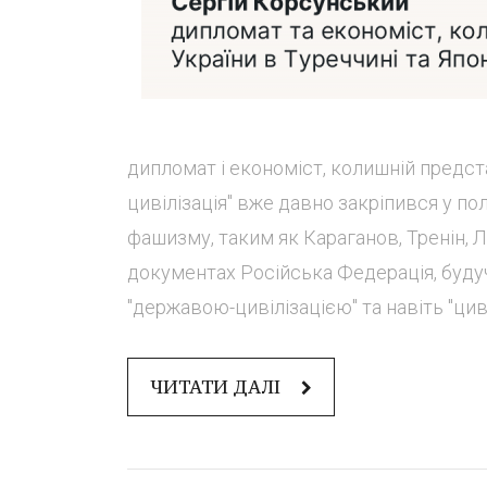
дипломат і економіст, колишній предст
цивілізація" вже давно закріпився у по
фашизму, таким як Караганов, Тренін, Лу
документах Російська Федерація, будуч
"державою-цивілізацією" та навіть "циві
ЧИТАТИ ДАЛІ