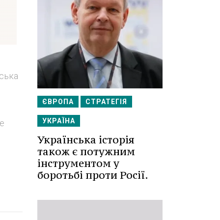
йська
о
ЄВРОПА
СТРАТЕГІЯ
УКРАЇНА
бе
Українська історія
також є потужним
інструментом у
боротьбі проти Росії.