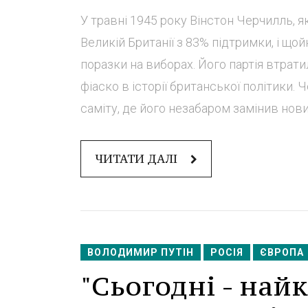
У травні 1945 року Вінстон Черчилль, 
Великій Британії з 83% підтримки, і щой
поразки на виборах. Його партія втрати
фіаско в історії британської політики.
саміту, де його незабаром замінив нови
ЧИТАТИ ДАЛІ
ВОЛОДИМИР ПУТІН
РОСІЯ
ЄВРОПА
"Сьогодні - най