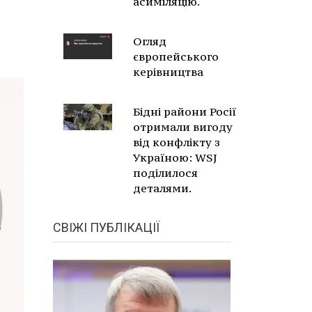
асиміляцію.
Огляд
європейського
керівництва
Бідні райони Росії
отримали вигоду
від конфлікту з
Україною: WSJ
поділилося
деталями.
СВІЖІ ПУБЛІКАЦІЇ