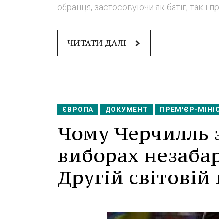
обранця, застосовуючи як батіг, так і прян
ЧИТАТИ ДАЛІ
ЄВРОПА
ДОКУМЕНТ
ПРЕМ'ЄР-МІНІ
Чому Черчилль 
виборах незабар
Другій світовій 