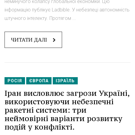
неминучого колапсу глобальної економіки. Цю
інформацію публікує Ladbible. У небезпеці автономність
штучного інтелекту. Протягом ...
ЧИТАТИ ДАЛІ
РОСІЯ
ЄВРОПА
ІЗРАЇЛЬ
Іран висловлює загрози Україні,
використовуючи небезпечні
ракетні системи: три
неймовірні варіанти розвитку
подій у конфлікті.