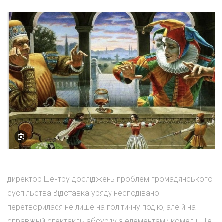
директор Центру досліджень проблем громадянського
суспільства Відставка уряду несподівано
перетворилася не лише на політичну подію, але й на
справжній спектакль абсурду з елементами комедії. Це