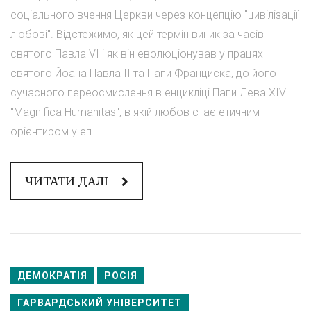
соціального вчення Церкви через концепцію "цивілізації
любові". Відстежимо, як цей термін виник за часів
святого Павла VI і як він еволюціонував у працях
святого Йоана Павла II та Папи Франциска, до його
сучасного переосмислення в енцикліці Папи Лева XIV
"Magnifica Humanitas", в якій любов стає етичним
орієнтиром у еп...
ЧИТАТИ ДАЛІ
ДЕМОКРАТІЯ
РОСІЯ
ГАРВАРДСЬКИЙ УНІВЕРСИТЕТ