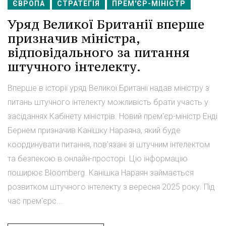
ЄВРОПА
СТРАТЕГІЯ
ПРЕМ'ЄР-МІНІСТР
Уряд Великої Британії вперше
призначив міністра,
відповідального за питання
штучного інтелекту.
Вперше в історії уряд Великої Британії надав міністру з
питань штучного інтелекту можливість брати участь у
засіданнях Кабінету міністрів. Новий прем'єр-міністр Енді
Бернем призначив Канішку Нараяна, який буде
координувати питання, пов'язані зі штучним інтелектом
та безпекою в онлайн-просторі. Цю інформацію
поширює Bloomberg. Канішка Нараян займається
розвитком штучного інтелекту з вересня 2025 року. Під
час прем'єрс...