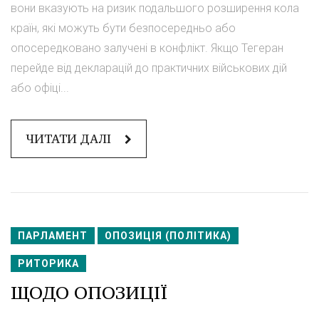
вони вказують на ризик подальшого розширення кола
країн, які можуть бути безпосередньо або
опосередковано залучені в конфлікт. Якщо Тегеран
перейде від декларацій до практичних військових дій
або офіці...
ЧИТАТИ ДАЛІ
ПАРЛАМЕНТ
ОПОЗИЦІЯ (ПОЛІТИКА)
РИТОРИКА
ЩОДО ОПОЗИЦІЇ