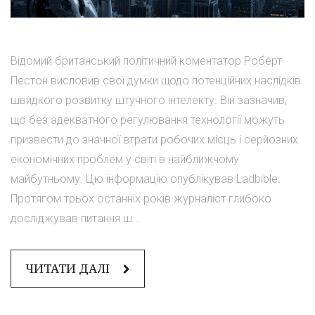
Відомий британський політичний коментатор Роберт
Пестон висловив свої думки щодо потенційних наслідків
швидкого розвитку штучного інтелекту. Він зазначив,
що без адекватного регулювання технології можуть
призвести до значної втрати робочих місць і серйозних
економічних проблем у світі в найближчому
майбутньому. Цю інформацію опублікував Ladbible.
Протягом трьох останніх років журналіст глибоко
досліджував питання ш...
ЧИТАТИ ДАЛІ