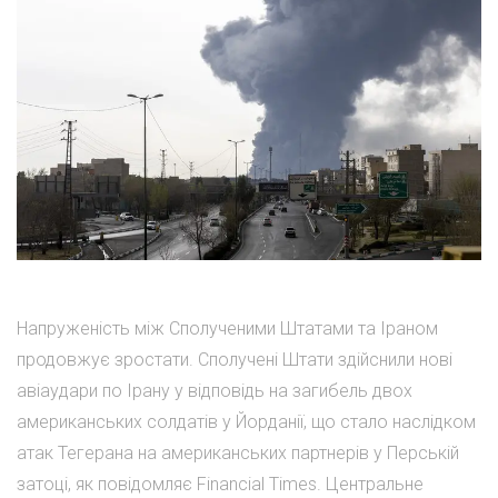
Напруженість між Сполученими Штатами та Іраном
продовжує зростати. Сполучені Штати здійснили нові
авіаудари по Ірану у відповідь на загибель двох
американських солдатів у Йорданії, що стало наслідком
атак Тегерана на американських партнерів у Перській
затоці, як повідомляє Financial Times. Центральне