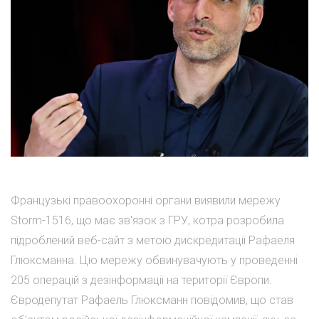
Французькі правоохоронні органи виявили мережу
Storm-1516, що має зв'язок з ГРУ, котра розробила
підроблений веб-сайт з метою дискредитації Рафаеля
Глюксманна. Цю мережу обвинувачують у проведенні
205 операцій з дезінформації на території Європи.
Євродепутат Рафаель Глюксманн повідомив, що став