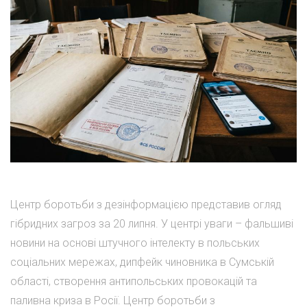
Центр боротьби з дезінформацією представив огляд
гібридних загроз за 20 липня. У центрі уваги – фальшиві
новини на основі штучного інтелекту в польських
соціальних мережах, дипфейк чиновника в Сумській
області, створення антипольських провокацій та
паливна криза в Росії. Центр боротьби з