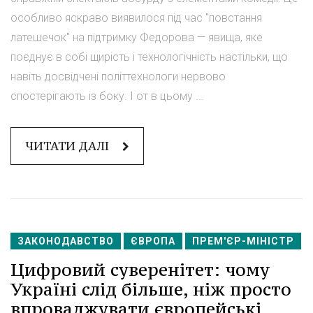
особливо яскраво виявилося під час "повстання
латешечок" на підтримку Федорова — явища, яке
поєднує в собі щирість і технологічність настільки, що
навіть досвідчені політтехнологи нервово
спостерігають із боку. І от в цьому ...
ЧИТАТИ ДАЛІ
ЗАКОНОДАВСТВО
ЄВРОПА
ПРЕМ'ЄР-МІНІСТР
Цифровий суверенітет: чому
Україні слід більше, ніж просто
впроваджувати європейські