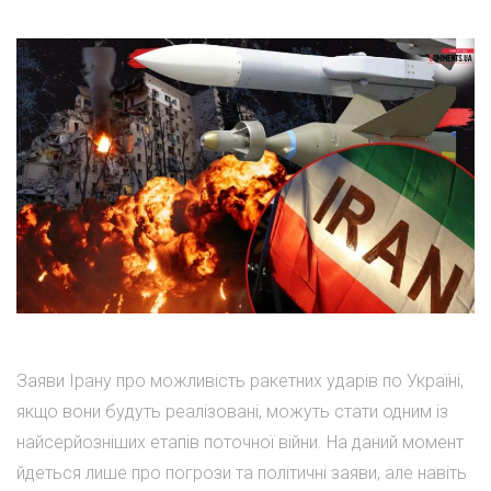
Заяви Ірану про можливість ракетних ударів по Україні,
якщо вони будуть реалізовані, можуть стати одним із
найсерйозніших етапів поточної війни. На даний момент
йдеться лише про погрози та політичні заяви, але навіть