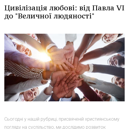
Цивілізація любові: від Павла VI
до "Величної людяності"
Сьогодні у нашій рубриці, присвяченій християнському
погляду на суспільство, ми дослідимо розвиток