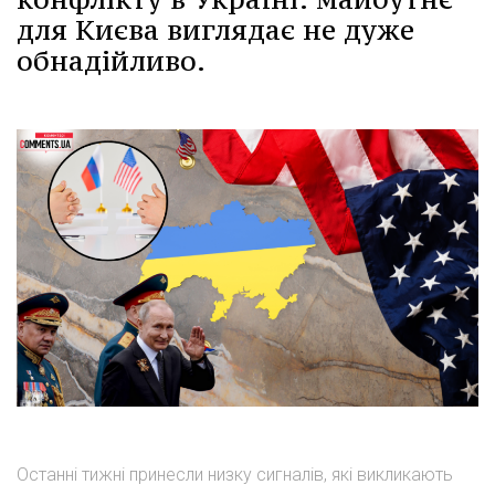
для Києва виглядає не дуже
обнадійливо.
Останні тижні принесли низку сигналів, які викликають