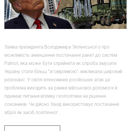
Заява президента Володимира Зеленського про
можливість зменшення постачання ракет до систем
Patriot, яка може бути сприйнята як спроба змусити
Україну стати більш "зговірливою", викликала широкий
резонанс. У світлі інтенсивних російських атак ця
проблема виходить за рамки військової допомоги й
піднімає питання впливу геополітики на рішення
союзників. Чи дійсно Захід використовує постачання
зброї як засіб політичног...