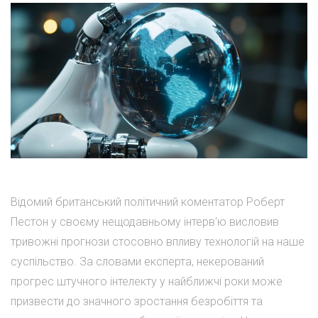
Відомий британський політичний коментатор Роберт
Пестон у своєму нещодавньому інтерв'ю висловив
тривожні прогнози стосовно впливу технологій на наше
суспільство. За словами експерта, некерований
прогрес штучного інтелекту у найближчі роки може
призвести до значного зростання безробіття та