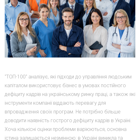
"ТОП-100" аналізує, які підходи до управління людським
капіталом використовує бізнес в умовах постійного
дефіциту кадрів на українському ринку праці, а також які
інструменти компанії віддають перевагу для
впровадження своїх програм. Не потрібно більше
доводити наявність гострого дефіциту кадрів в Україні.
Хоча кількісні оцінки проблеми варіюються, основна
істина залишається незмінною: в Україні виникла та