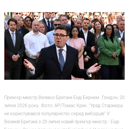
Прем'єр-міністр Великої Британії Енді Бернем. Лондон, 20
липня 2026 року. Фото: AP/Томас Крих. "Уряд Стармера
не користувався популярністю серед виборців" У
Великій Британії з 20 липня новий прем'єр-міністр - Енді