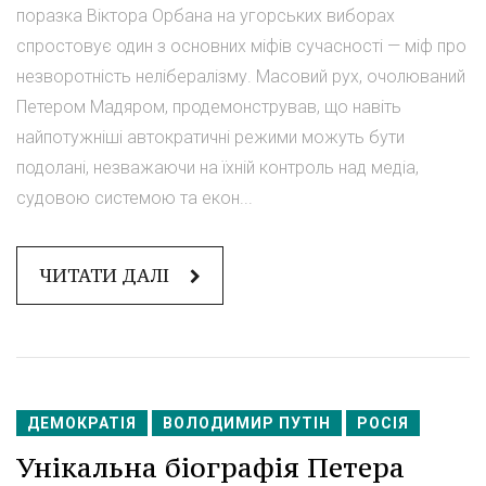
поразка Віктора Орбана на угорських виборах
спростовує один з основних міфів сучасності — міф про
незворотність нелібералізму. Масовий рух, очолюваний
Петером Мадяром, продемонстрував, що навіть
найпотужніші автократичні режими можуть бути
подолані, незважаючи на їхній контроль над медіа,
судовою системою та екон...
ЧИТАТИ ДАЛІ
ДЕМОКРАТІЯ
ВОЛОДИМИР ПУТІН
РОСІЯ
Унікальна біографія Петера