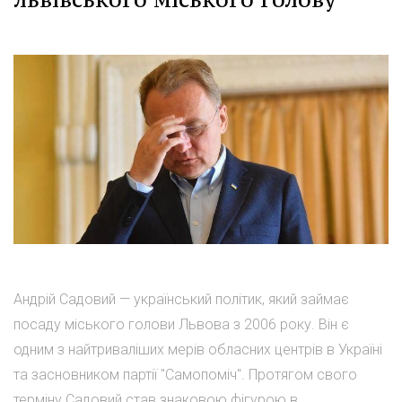
Андрій Садовий — український політик, який займає
посаду міського голови Львова з 2006 року. Він є
одним з найтриваліших мерів обласних центрів в Україні
та засновником партії "Самопоміч". Протягом свого
терміну Садовий став знаковою фігурою в