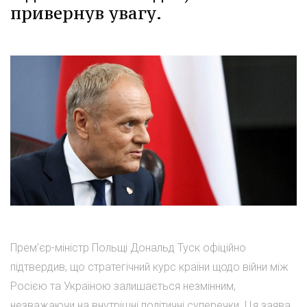
привернув увагу.
Прем'єр-міністр Польщі Дональд Туск офіційно
підтвердив, що стратегічний курс країни щодо війни між
Росією та Україною залишається незмінним,
незважаючи на внутрішні політичні суперечки. Ця заява