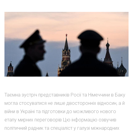
Таємна зустріч представників Росії та Німеччини в Баку
могла стосуватися не лише двосторонніх відносин, а й
війни в Україні та підготовки до можливого нового
етапу мирних переговорів Цю інформацію озвучив
політичний радник та спеціаліст у галузі міжнародних