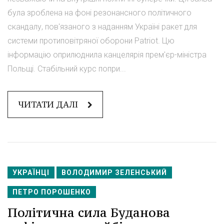
була зроблена на фоні резонансного політичного
скандалу, пов'язаного з наданням Україні ракет для
системи протиповітряної оборони Patriot. Цю
інформацію оприлюднила канцелярія прем'єр-міністра
Польщі. Стабільний курс попри...
ЧИТАТИ ДАЛІ
УКРАЇНЦІ
ВОЛОДИМИР ЗЕЛЕНСЬКИЙ
ПЕТРО ПОРОШЕНКО
Політична сила Буданова