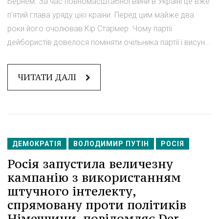
Бернем. За час повномасштабної війни в Україні це вже
п'ятий глава уряду цієї країни. Перед цим майже два
роки його очолював Кір Стармер. Чому партії
дейбористів довелося поміняти очільника партії і висун...
ЧИТАТИ ДАЛІ
ДЕМОКРАТІЯ
ВОЛОДИМИР ПУТІН
РОСІЯ
Росія запустила величезну
кампанію з використанням
штучного інтелекту,
спрямовану проти політиків
Німеччини, повідомляє Der