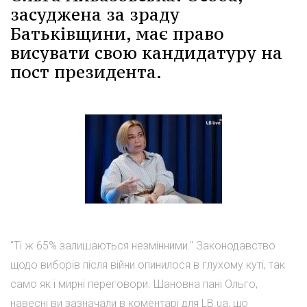
засуджена за зраду
Батьківщини, має право
висувати свою кандидатуру на
пост президента.
"Ті ж 65% залишаються незмінними." Законодавство
щодо виборів після війни опинилося в глухому куті, так
само як і мирні переговори. Шановна пані Ольго,
навесні ви зазначали в коментарі для LB.ua, що