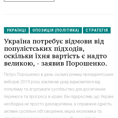
УКРАЇНЦІ
ОПОЗИЦІЯ (ПОЛІТИКА)
СТРАТЕГІЯ
Україна потребує відмови від
популістських підходів,
оскільки їхня вартість є надто
великою, - заявив Порошенко.
Петро Порошенко в день сьомої річниці президентських
виборів 2019 року закликав уряд відмовитися від
популізму та згуртувати суспільство для досягнення
перемоги та прогресу в країні. Він підкреслив, що Україні
необхідна не просто декларативна, а справжня єдність,
активні суспільні обговорення, міцна економіка та