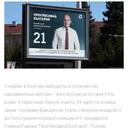
У неділю в Болгарії відбудуться позачергові
парламентські вибори -- вже восьмі за останні п'ять
років. У перегонах беруть участь 24 партії та коаліції,
однак головним фаворитом стала створена незадовго
до голосування коаліція колишнього президента
Румена Радева "Прогресивна Болгарія". Політик,