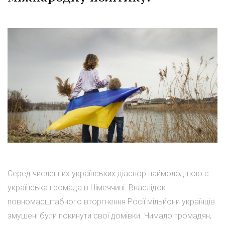
Серед численних українських діаспор наймолодшою є
українська громада в Німеччині. Внаслідок
повномасштабного вторгнення Росії мільйони українців
змушені були покинути свої домівки. Чимало громадян,