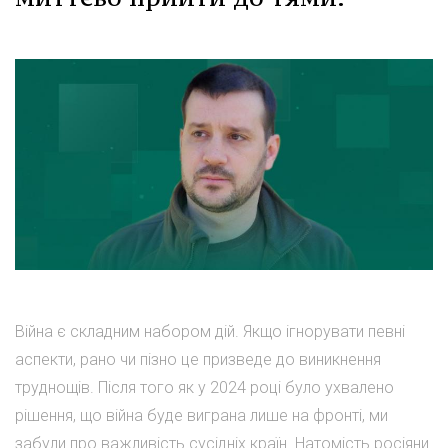
Війна є складним набором дій. Якщо ігнорувати певні
аспекти, рано чи пізно це призведе до виникнення
труднощів. Після того як у 2024 році було ухвалено
рішення, що війна буде виграна лише на фронті, ми
забули про важливість сусідніх країн. Натомість росіяни