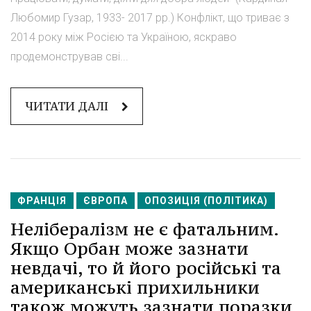
Любомир Гузар, 1933- 2017 рр.) Конфлікт, що триває з
2014 року між Росією та Україною, яскраво
продемонстрував сві...
ЧИТАТИ ДАЛІ
ФРАНЦІЯ
ЄВРОПА
ОПОЗИЦІЯ (ПОЛІТИКА)
Нелібералізм не є фатальним.
Якщо Орбан може зазнати
невдачі, то й його російські та
американські прихильники
також можуть зазнати поразки