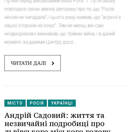
Путіна перед військовими ВМФ Росії. 1. Путін знову
повторює свою звичну риторику про те, що "Росія
ніколи не нападала", і цього разу заявив, що "агресії з
нашої сторони не існує". Тим не менш, він сам
неодноразово визнавав, що триває війна, і в даний
момент, за даними Центру досл...
ЧИТАТИ ДАЛІ
МІСТО
РОСІЯ
УКРАЇНЦІ
Андрій Садовий: життя та
незвичайні подробиці про
львівського міського голову