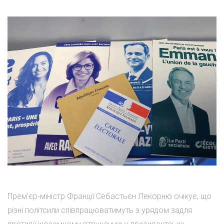
Прем'єр-міністр Франції Себастьєн Лекорню очікує, що
різні політсили співпрацюватимуть з урядом задля