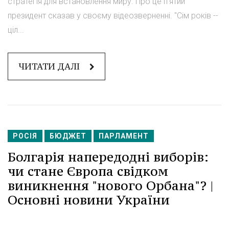
стратегія для встановлення миру. Про це п'ятий
президент сказав у своєму відеозверненні. "Сім років --
ціл...
ЧИТАТИ ДАЛІ
РОСІЯ
БЮДЖЕТ
ПАРЛАМЕНТ
Болгарія напередодні виборів:
чи стане Європа свідком
виникнення "нового Орбана"? |
Основні новини України