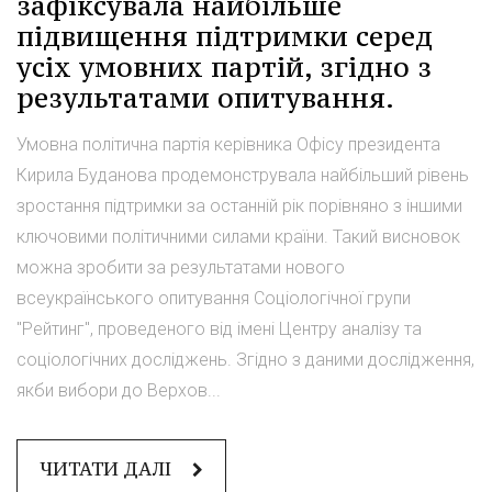
зафіксувала найбільше
підвищення підтримки серед
усіх умовних партій, згідно з
результатами опитування.
Умовна політична партія керівника Офісу президента
Кирила Буданова продемонструвала найбільший рівень
зростання підтримки за останній рік порівняно з іншими
ключовими політичними силами країни. Такий висновок
можна зробити за результатами нового
всеукраїнського опитування Соціологічної групи
"Рейтинг", проведеного від імені Центру аналізу та
соціологічних досліджень. Згідно з даними дослідження,
якби вибори до Верхов...
ЧИТАТИ ДАЛІ