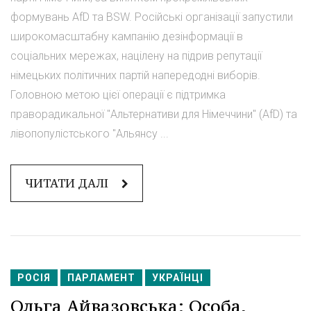
формувань AfD та BSW. Російські організації запустили
широкомасштабну кампанію дезінформації в
соціальних мережах, націлену на підрив репутації
німецьких політичних партій напередодні виборів.
Головною метою цієї операції є підтримка
праворадикальної "Альтернативи для Німеччини" (AfD) та
лівопопулістського "Альянсу ...
ЧИТАТИ ДАЛІ
РОСІЯ
ПАРЛАМЕНТ
УКРАЇНЦІ
Ольга Айвазовська: Особа,