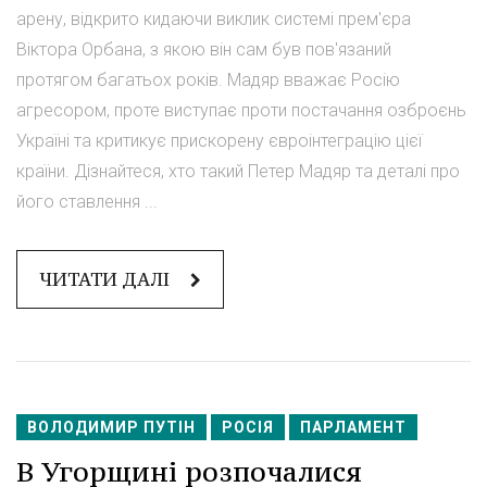
арену, відкрито кидаючи виклик системі прем'єра
Віктора Орбана, з якою він сам був пов'язаний
протягом багатьох років. Мадяр вважає Росію
агресором, проте виступає проти постачання озброєнь
Україні та критикує прискорену євроінтеграцію цієї
країни. Дізнайтеся, хто такий Петер Мадяр та деталі про
його ставлення ...
ЧИТАТИ ДАЛІ
ВОЛОДИМИР ПУТІН
РОСІЯ
ПАРЛАМЕНТ
В Угорщині розпочалися