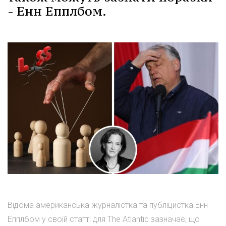
- Енн Епплбом.
Відома американська журналістка та публіцистка Енн
Епплбом у своїй статті для The Atlantic зазначає, що