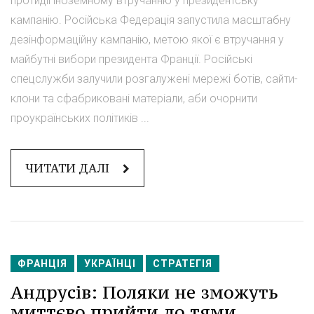
протидії іноземному втручанню у президентську
кампанію. Російська Федерація запустила масштабну
дезінформаційну кампанію, метою якої є втручання у
майбутні вибори президента Франції. Російські
спецслужби залучили розгалужені мережі ботів, сайти-
клони та сфабриковані матеріали, аби очорнити
проукраїнських політиків ...
ЧИТАТИ ДАЛІ
ФРАНЦІЯ
УКРАЇНЦІ
СТРАТЕГІЯ
Андрусів: Поляки не зможуть
миттєво прийти до тями.