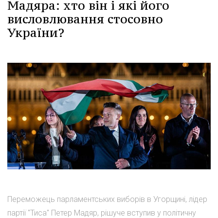
Мадяра: хто він і які його
висловлювання стосовно
України?
Переможець парламентських виборів в Угорщині, лідер
партії "Тиса" Петер Мадяр, рішуче вступив у політичну