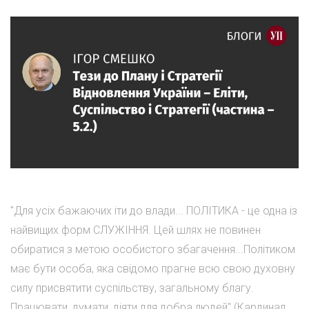
"Для усіх бажаючих іти до влади... ПОЛІТИКА - це одна із
найвищих форм СЛУЖІННЯ. Цей шлях не повинен
обиратися з метою особистого збагачення...Політиком
має бути особа, яка свідомо прагне всю свою духовну
силу присвятити суспільству, загальному благу.
Працювати, думати, діяти для добра людей" (Кардинал