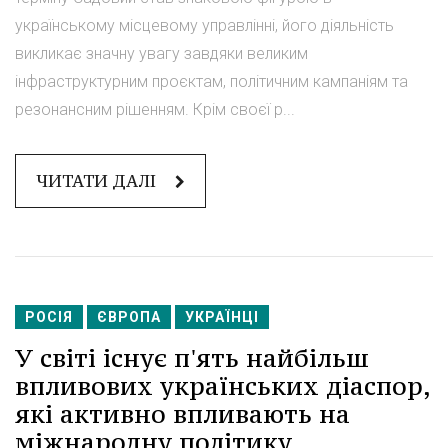
українському місцевому управлінні, його діяльність
викликає значну увагу завдяки великим
інфраструктурним проєктам, політичним кампаніям та
резонансним рішенням. Крім своєї р...
ЧИТАТИ ДАЛІ
РОСІЯ
ЄВРОПА
УКРАЇНЦІ
У світі існує п'ять найбільш
впливових українських діаспор,
які активно впливають на
міжнародну політику.