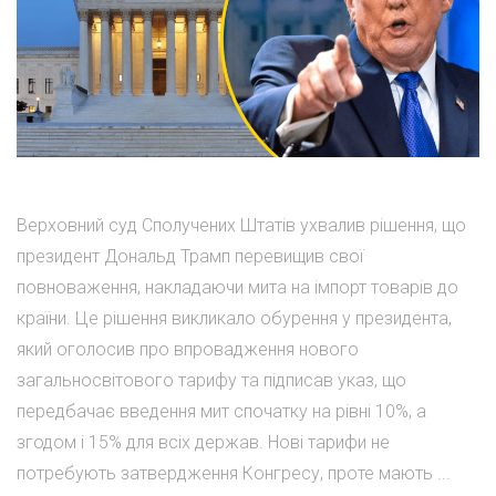
Верховний суд Сполучених Штатів ухвалив рішення, що
президент Дональд Трамп перевищив свої
повноваження, накладаючи мита на імпорт товарів до
країни. Це рішення викликало обурення у президента,
який оголосив про впровадження нового
загальносвітового тарифу та підписав указ, що
передбачає введення мит спочатку на рівні 10%, а
згодом і 15% для всіх держав. Нові тарифи не
потребують затвердження Конгресу, проте мають ...