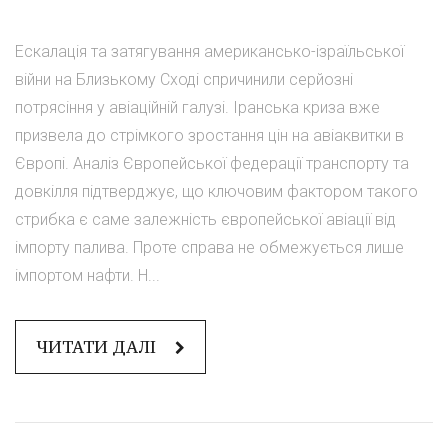
Ескалація та затягування американсько-ізраїльської
війни на Близькому Сході спричинили серйозні
потрясіння у авіаційній галузі. Іранська криза вже
призвела до стрімкого зростання цін на авіаквитки в
Європі. Аналіз Європейської федерації транспорту та
довкілля підтверджує, що ключовим фактором такого
стрибка є саме залежність європейської авіації від
імпорту палива. Проте справа не обмежується лише
імпортом нафти. Н...
ЧИТАТИ ДАЛІ