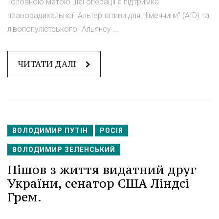
Головною метою цієї операції є підтримка
праворадикальної "Альтернативи для Німеччини" (AfD) та
лівопопулістського "Альянсу ...
ЧИТАТИ ДАЛІ
ВОЛОДИМИР ПУТІН
РОСІЯ
ВОЛОДИМИР ЗЕЛЕНСЬКИЙ
Пішов з життя видатний друг
України, сенатор США Ліндсі
Грем.