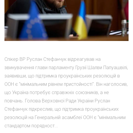
Спікер ВР Руслан Стефанчук відреагував на
звинувачення глави парламенту Грузії Шалви Папуашвілі,
заявивши, що підтримка проукраїнських резолюцій в
ООН є "мінімальним рівнем пристойності". Він наголосив,
що Україна потребує справжніх союзників, а не
повчань. Голова Верховної Ради України Руслан
Стефанчук підкреслив, що підтримка проукраїнських
резолюцій на Генеральній асамблеї ООН є "мінімальним
стандартом порядност...