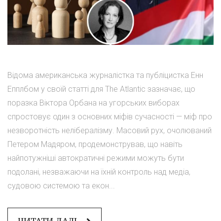
Відома американська журналістка та публіцистка Енн
Епплбом у своїй статті для The Atlantic зазначає, що
поразка Віктора Орбана на угорських виборах
спростовує один з основних міфів сучасності — міф про
незворотність нелібералізму. Масовий рух, очолюваний
Петером Мадяром, продемонстрував, що навіть
найпотужніші автократичні режими можуть бути
подолані, незважаючи на їхній контроль над медіа,
судовою системою та екон...
ЧИТАТИ ДАЛІ