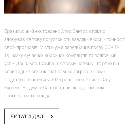
Бразильський екстрасенс Атос Сантос стрімко
здобуває світову популярність завдяки високій точності
своїх прогнозів. Містик уже передбачив появу COVID-
19, низку сучасних збройних конфліктів та політичний
успіх Дональда Трампа. У своєму новому інтерв'ю він
оприлюднив список глобальних загроз, з якими
людство зіткнеться у 2026 році. Про це пише Daily
Express. На думку Сантоса, при складанні своїх
прогнозів він поклада...
ЧИТАТИ ДАЛІ