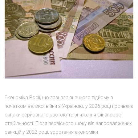
Економіка Росії, що зазнала значного підйому з
початком великої війни з Україною, у 2026 році проявляє
ознаки серйозного застою та зниження фінансової
стабільності. Після первісного шоку від запроваджених
санкцій у 2022 році, зростання економіки