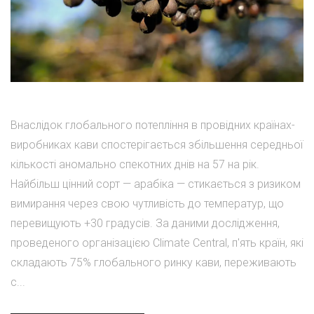
Внаслідок глобального потепління в провідних країнах-
виробниках кави спостерігається збільшення середньої
кількості аномально спекотних днів на 57 на рік.
Найбільш цінний сорт — арабіка — стикається з ризиком
вимирання через свою чутливість до температур, що
перевищують +30 градусів. За даними дослідження,
проведеного організацією Climate Central, п'ять країн, які
складають 75% глобального ринку кави, переживають
с...