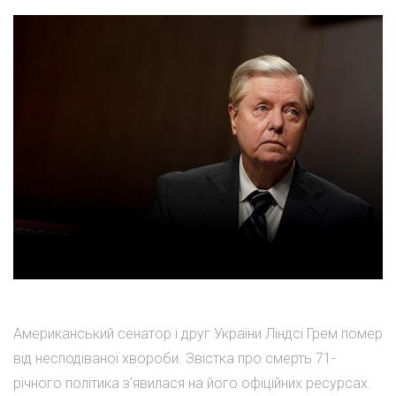
Американський сенатор і друг України Ліндсі Грем помер
від несподіваної хвороби. Звістка про смерть 71-
річного політика з'явилася на його офіційних ресурсах.