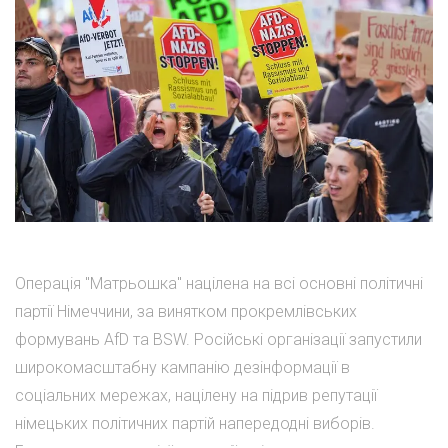
Операція "Матрьошка" націлена на всі основні політичні
партії Німеччини, за винятком прокремлівських
формувань AfD та BSW. Російські організації запустили
широкомасштабну кампанію дезінформації в
соціальних мережах, націлену на підрив репутації
німецьких політичних партій напередодні виборів.