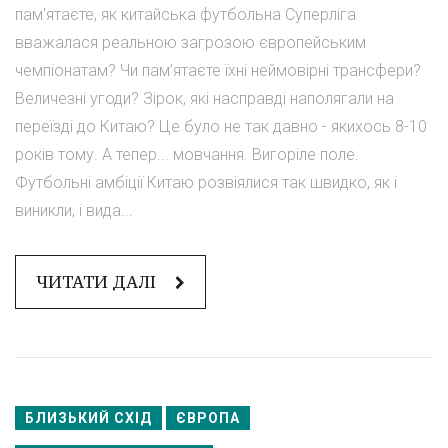
пам'ятаєте, як китайська футбольна Суперліга
вважалася реальною загрозою європейським
чемпіонатам? Чи пам’ятаєте їхні неймовірні трансфери?
Величезні угоди? Зірок, які насправді наполягали на
переїзді до Китаю? Це було не так давно - якихось 8-10
років тому. А тепер... мовчання. Вигоріле поле.
Футбольні амбіції Китаю розвіялися так швидко, як і
виникли, і вида...
ЧИТАТИ ДАЛІ
БЛИЗЬКИЙ СХІД
ЄВРОПА