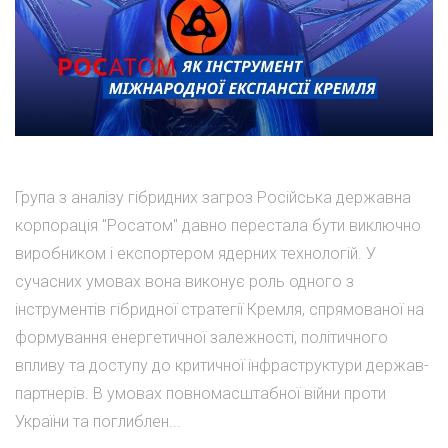
Група з аналізу гібридних загроз Російська державна
корпорація "Росатом" давно перестала бути виключно
виробником і експортером ядерних технологій. У
сучасних умовах вона виконує роль одного з
інструментів гібридної стратегії Кремля, спрямованої на
формування енергетичної залежності, політичного
впливу та доступу до критичної інфраструктури держав-
партнерів. В умовах повномасштабної війни проти
України та поглиблен...