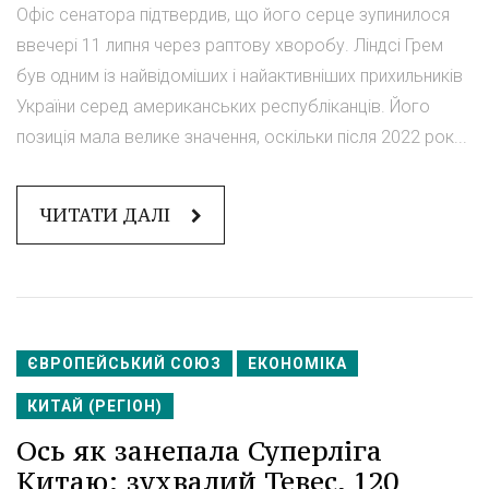
Офіс сенатора підтвердив, що його серце зупинилося
ввечері 11 липня через раптову хворобу. Ліндсі Грем
був одним із найвідоміших і найактивніших прихильників
України серед американських республіканців. Його
позиція мала велике значення, оскільки після 2022 рок...
ЧИТАТИ ДАЛІ
ЄВРОПЕЙСЬКИЙ СОЮЗ
ЕКОНОМІКА
КИТАЙ (РЕГІОН)
Ось як занепала Суперліга
Китаю: зухвалий Тевес, 120