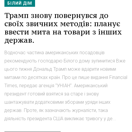
БІЛИЙ ДІМ
Трамп знову повернувся до
своїх звичних методів: планує
ввести мита на товари з інших
держав.
Водночас частина американських посадовців
рекомендують господарю Білого дому зупинитися Вже
цього тижня Дональд Трамп може вдарити новими
митами по десятках країн. Про це пише видання Financial
Times, передає агенція "УНІАН". Американський
президент готовий взятися за старе і знову
шантажувати додатковими зборами уряди інших
держав. Проте, як зазначають журналісти, така
діяльність президента США викликає тривогу у де...