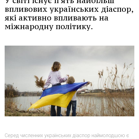
У світі існує п'ять найбільш
впливових українських діаспор,
які активно впливають на
міжнародну політику.
Серед численних українських діаспор наймолодшою є