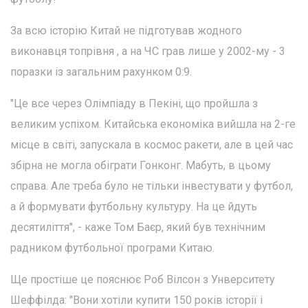
За всю історію Китай не підготував жодного
виконавця топрівня , а на ЧС грав лише у 2002-му - 3
поразки із загальним рахунком 0:9.
"Це все через Олімпіаду в Пекіні, що пройшла з
великим успіхом. Китайська економіка вийшла на 2-ге
місце в світі, запускала в космос ракети, але в цей час
збірна не могла обіграти Гонконг. Мабуть, в цьому
справа. Але треба було не тільки інвестувати у футбол,
а й формувати футбольну культуру. На це йдуть
десятиліття", - каже Том Баєр, який був технічним
радником футбольної програми Китаю.
Ще простіше це пояснює Роб Вілсон з Унверситету
Шеффілда: "Вони хотіли купити 150 років історії і