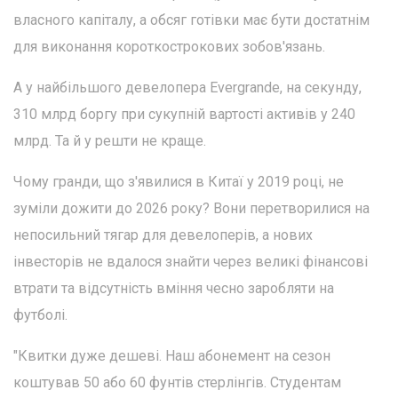
власного капіталу, а обсяг готівки має бути достатнім
для виконання короткострокових зобов'язань.
А у найбільшого девелопера Evergrande, на секунду,
310 млрд боргу при сукупній вартості активів у 240
млрд. Та й у решти не краще.
Чому гранди, що з'явилися в Китаї у 2019 році, не
зуміли дожити до 2026 року? Вони перетворилися на
непосильний тягар для девелоперів, а нових
інвесторів не вдалося знайти через великі фінансові
втрати та відсутність вміння чесно заробляти на
футболі.
"Квитки дуже дешеві. Наш абонемент на сезон
коштував 50 або 60 фунтів стерлінгів. Студентам