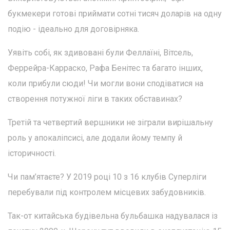
букмекери готові приймати сотні тисяч доларів на одну
подію - ідеально для договірняка.
Уявіть собі, як здивовані були Феллаїні, Вітсель,
Феррейра-Карраско, Рафа Бенітес та багато інших,
коли прибули сюди! Чи могли вони сподіватися на
створення потужної ліги в таких обставинах?
Третій та четвертий вершники не зіграли вирішальну
роль у апокаліпсисі, але додали йому темпу й
історичності.
Чи пам’ятаєте? У 2019 році 10 з 16 клубів Суперліги
перебували під контролем місцевих забудовників.
Так-от китайська будівельна бульбашка надувалася із