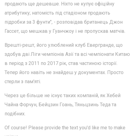
продають ще дешевше. Ніхто не купує офіційну
атрибутику; натомість під стадіоном продають
підробки за 3 фунти", - розповідав британець Джон
Гассет, що мешкав у Гуанчжоу і не пропускав матчів.
Врешті-решт, його улюблений клуб Евергранде, що
здобув дві Ліги чемпіонів Азії та всі чемпіонати Китаю
в період з 2011 по 2017 рік, став частиною історії.
Тепер його навіть не знайдеш у документах. Просто
стерли з пам'яті.
Через це більше не існує таких компаній, як Хебей
Чайна Форчун, Бейцзин Гоань, Тяньцзинь Теда та
подібних.
Of course! Please provide the text you'd like me to make