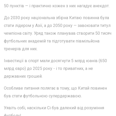
50 пунктів — і практично кожен з них нагадує анекдот.
До 2030 року національна збірна Китаю повинна була
стати лідером у Азії, а до 2050 року — завоювати титул
чемпіона світу. Уряд також планував створити 50 тисяч
футбольних академій та підготувати півмільйона
тренерів для них.
Інвестиції в спорт мали досягнути 5 млрд юанів (650
млрд євро) до 2025 року - і то приватних, а не
державних грошей.
Особливе питання полягає в тому, що Китай повинен
був стати футбольною супердержавою.
Уявіть собі, наскільки Сі був далекий від розуміння
футболу!