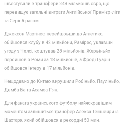
інвестували в трансфери 348 мільйонів євро, що
перевищує загальні витрати Англійської Прем'єр-ліги
та Серії А разом.
Джексон Мартінес, перейшовши до Атлетико,
обійшовся клубу в 42 мільйони, Рамірес, уклавши
угоду з Челсі, коштував 28 мільйонів, Жервіньйо
перейшов з Роми за 18 мільйонів, а Фреді Гуарін
обійшовся Інтеру в 17 мільйонів.
Нещодавно до Китаю вирушили Робіньйо, Пауліньйо,
Демба Ба та Асамоа Г'ян.
Для фаната українського футболу найяскравішим
моментом залишиться трансфер Алекса Тейшейри із
Шахтаря, який обійшовся в рекордні 50 млн.