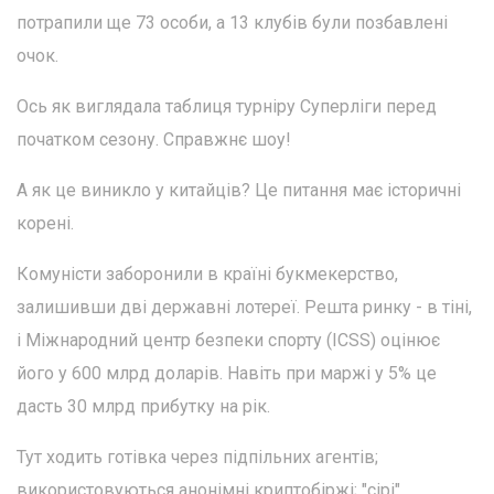
потрапили ще 73 особи, а 13 клубів були позбавлені
очок.
Ось як виглядала таблиця турніру Суперліги перед
початком сезону. Справжнє шоу!
А як це виникло у китайців? Це питання має історичні
корені.
Комуністи заборонили в країні букмекерство,
залишивши дві державні лотереї. Решта ринку - в тіні,
і Міжнародний центр безпеки спорту (ICSS) оцінює
його у 600 млрд доларів. Навіть при маржі у 5% це
дасть 30 млрд прибутку на рік.
Тут ходить готівка через підпільних агентів;
використовуються анонімні криптобіржі; "сірі"