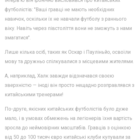
інтерв'ю він іронічно висловився про китайських
футболістів: "Ваші гравці не мають необхідних
навичок, оскільки їх не навчали футболу з раннього
віку. Навіть через півстоліття вони не зможуть з нами
змагатися".
Лише кілька осіб, таких як Оскар і Пауліньйо, освоїли
мову та дружньо спілкувалися з місцевими жителями.
А, наприклад, Халк завжди відзначався своєю
зверхністю — іноді він просто нещадно розправлявся з
китайськими тренерами!
По-друге, якісних китайських футболістів було дуже
мало, і в умовах обмежень на легіонерів їхня вартість
зросла до неймовірних масштабів. Гравців з оцінкою
від 50 до 100 тисяч євро китайські клуби купували за