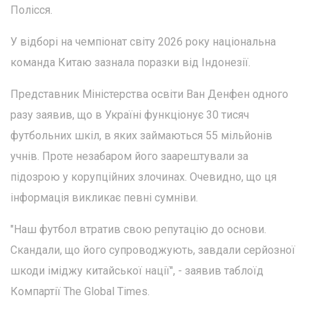
Полісся.
У відборі на чемпіонат світу 2026 року національна
команда Китаю зазнала поразки від Індонезії.
Представник Міністерства освіти Ван Денфен одного
разу заявив, що в Україні функціонує 30 тисяч
футбольних шкіл, в яких займаються 55 мільйонів
учнів. Проте незабаром його заарештували за
підозрою у корупційних злочинах. Очевидно, що ця
інформація викликає певні сумніви.
"Наш футбол втратив свою репутацію до основи.
Скандали, що його супроводжують, завдали серйозної
шкоди іміджу китайської нації", - заявив таблоїд
Компартії The Global Times.