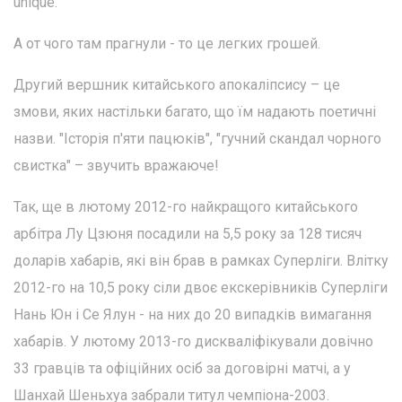
unique.
А от чого там прагнули - то це легких грошей.
Другий вершник китайського апокаліпсису – це
змови, яких настільки багато, що їм надають поетичні
назви. "Історія п'яти пацюків", "гучний скандал чорного
свистка" – звучить вражаюче!
Так, ще в лютому 2012-го найкращого китайського
арбітра Лу Цзюня посадили на 5,5 року за 128 тисяч
доларів хабарів, які він брав в рамках Суперліги. Влітку
2012-го на 10,5 року сіли двоє екскерівників Суперліги
Нань Юн і Се Ялун - на них до 20 випадків вимагання
хабарів. У лютому 2013-го дискваліфікували довічно
33 гравців та офіційних осіб за договірні матчі, а у
Шанхай Шеньхуа забрали титул чемпіона-2003.