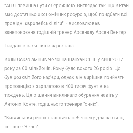
"АПЛ повинна бути обережною. Виглядає так, що Китай
має достатньо економічних ресурсів, щоб придбати всі
провідні європейські ліги", - висловлював
занепокоєння тодішній тренер Арсеналу Арсен Венгер.
І надалі істерія лише наростала.
Коли Оскар змінив Челсі на Шанхай СІПГ у січні 2017
року за 60 мільйонів, йому було всього 26 років. Це
був розквіт його кар'єри, однак він вирішив прийняти
пропозицію з зарплатою в 400 тисяч фунтів на
тиждень. Це рішення викликало обурення навіть у
Антоніо Конте, тодішнього тренера "синіх".
"Китайський ринок становить небезпеку для нас всіх,
не лише Челсі".