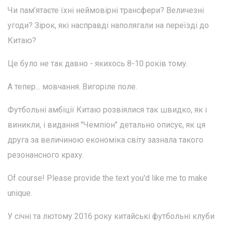
Чи пам’ятаєте їхні неймовірні трансфери? Величезні
угоди? Зірок, які насправді наполягали на переїзді до
Китаю?
Це було не так давно - якихось 8-10 років тому.
А тепер... мовчання. Вигоріле поле.
Футбольні амбіції Китаю розвіялися так швидко, як і
виникли, і видання "Чемпіон" детально описує, як ця
друга за величиною економіка світу зазнала такого
резонансного краху.
Of course! Please provide the text you'd like me to make
unique.
У січні та лютому 2016 року китайські футбольні клуби