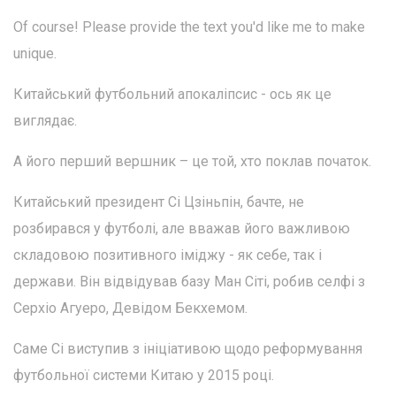
Of course! Please provide the text you'd like me to make
unique.
Китайський футбольний апокаліпсис - ось як це
виглядає.
А його перший вершник – це той, хто поклав початок.
Китайський президент Сі Цзіньпін, бачте, не
розбирався у футболі, але вважав його важливою
складовою позитивного іміджу - як себе, так і
держави. Він відвідував базу Ман Сіті, робив селфі з
Серхіо Агуеро, Девідом Бекхемом.
Саме Сі виступив з ініціативою щодо реформування
футбольної системи Китаю у 2015 році.