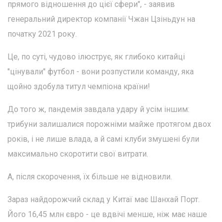
прямого відношення до цієї сфери", - заявив
генеральний директор компанії Чжан Цзіньдун на
початку 2021 року.
Це, по суті, чудово ілюструє, як глибоко китайці
"цінували" футбол - вони розпустили команду, яка
щойно здобула титул чемпіона країни!
До того ж, пандемія завдала удару й усім іншим:
трибуни залишалися порожніми майже протягом двох
років, і не лише влада, а й самі клуби змушені були
максимально скоротити свої витрати.
А, після скорочення, їх більше не відновили.
Зараз найдорожчий склад у Китаї має Шанхай Порт.
Його 16,45 млн євро - це вдвічі менше, ніж має наше