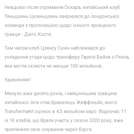
Невдовзі після отримання Оскара, китайський клуб
Тяньцзинь Цюаньцзянь звернувся до лондонської
команди з пропозицією щодо їхнього провідного
гравця - Дієго Кости...
Тим часом клуб Цзянсу Сунін наближався до
укладення угоди щодо трансферу Гарета Бейла з Реала,
яка могла скласти не менше 100 мільйонів...
Удивление!
Минуло вже десять років, і найціннішим гравцем
китайської ліги став бразилець Жеффіньйо, якого
Transfermarkt оцінює в 4,5 мільйони євро. Водночас 11
із 16 клубів, що брали участь у сезоні 2020 року, вже
припинили своє існування через борги.