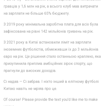
гравців у 1,6 млн на рік, а всього клуб мав витрачати
на зарплати не більше 65% бюджету.
З 2019 року мінімальна заробітна плата для всіх була
зафіксована на рівні 142 мільйонів гривень на рік.
З 2021 року в Китаї встановили ліміт на зарплати
іноземних футболістів, обмеживши їх до 3 мільйонів
євро на рік. Це рішення стало останньою краплею, яка
призупинила приплив амбіційних зірок спорту, що
прагнули до високих доходів.
Сі надав — Сі забрав. І ніхто інший в елітному футболі
Китаю навіть не мріяв про це.
Of course! Please provide the text you'd like me to make