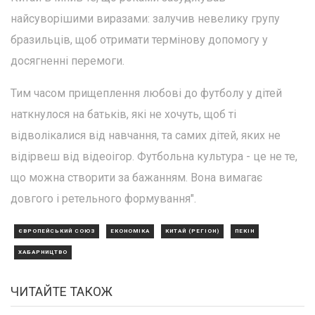
найсуворішими виразами: залучив невелику групу
бразильців, щоб отримати термінову допомогу у
досягненні перемоги.
Тим часом прищеплення любові до футболу у дітей
наткнулося на батьків, які не хочуть, щоб ті
відволікалися від навчання, та самих дітей, яких не
відірвеш від відеоігор. Футбольна культура - це не те,
що можна створити за бажанням. Вона вимагає
довгого і ретельного формування".
ЄВРОПЕЙСЬКИЙ СОЮЗ
ЕКОНОМІКА
КИТАЙ (РЕГІОН)
ПЕКІН
ХАБАРНИЦТВО
ЧИТАЙТЕ ТАКОЖ