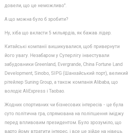
довели, що це неможливо".
А що можна було б зробити?
Ну, хіба що вкласти 5 мільярдів, як бажав лідер.
Китайські компанії вишикувалися, щоб привернути
його увагу. Незабаром у Суперлігу інвестували
забудовники Greenland, Evergrande, China Fortune Land
Development, Sinobo, SIPG (Шанхайський порт), великий
рітейлер Suning Group, а також компанія Alibaba, що
володіє AliExpress і Taobao.
Жодних спортивних чи бізнесових інтересів - це була
суто політична гра, спрямована на поліпшення іміджу
перед впливовим президентом. Було зрозуміло, що
варто йому втратити інтерес, і все це зійде на нівець.