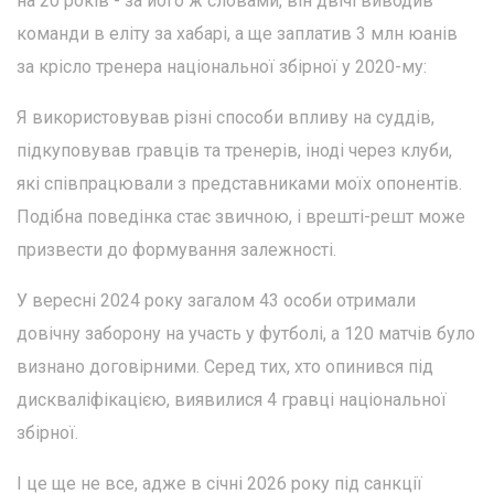
на 20 років - за його ж словами, він двічі виводив
команди в еліту за хабарі, а ще заплатив 3 млн юанів
за крісло тренера національної збірної у 2020-му:
Я використовував різні способи впливу на суддів,
підкуповував гравців та тренерів, іноді через клуби,
які співпрацювали з представниками моїх опонентів.
Подібна поведінка стає звичною, і врешті-решт може
призвести до формування залежності.
У вересні 2024 року загалом 43 особи отримали
довічну заборону на участь у футболі, а 120 матчів було
визнано договірними. Серед тих, хто опинився під
дискваліфікацією, виявилися 4 гравці національної
збірної.
І це ще не все, адже в січні 2026 року під санкції