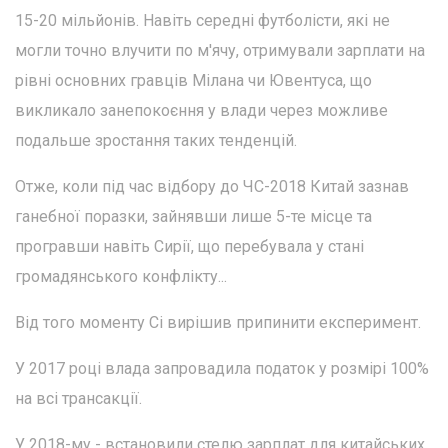
15-20 мільйонів. Навіть середні футболісти, які не
могли точно влучити по м'ячу, отримували зарплати на
рівні основних гравців Мілана чи Ювентуса, що
викликало занепокоєння у влади через можливе
подальше зростання таких тенденцій.
Отже, коли під час відбору до ЧС-2018 Китай зазнав
ганебної поразки, зайнявши лише 5-те місце та
програвши навіть Сирії, що перебувала у стані
громадянського конфлікту...
Від того моменту Сі вирішив припинити експеримент.
У 2017 році влада запровадила податок у розмірі 100%
на всі трансакції.
У 2018-му - встановили стелю зарплат для китайських