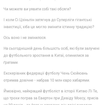
Чи можете ви уявити собі такі обсяги?
І коли Сі Цзіньпін затягнув до Суперліги гігантські
інвестиції, хіба це могло змінити істинну традицію?
Ось воно і не змінилося.
На сьогоднішній день більшість осіб, які були залучені
до футбольного зростання в Китаї, опинилися за
ґратами.
Екскерівник федерації футболу Чень Сюйюань
отримав довічне - набрав 10 млн євро хабарями.
Ймовірно, найкращий футболіст в історії Китаю Лі Те,
що трохи пограв за Евертон при Девіду Моєсу, присів