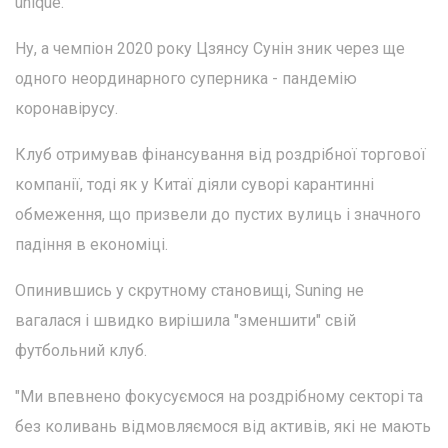
unique.
Ну, а чемпіон 2020 року Цзянсу Сунін зник через ще
одного неординарного суперника - пандемію
коронавірусу.
Клуб отримував фінансування від роздрібної торгової
компанії, тоді як у Китаї діяли суворі карантинні
обмеження, що призвели до пустих вулиць і значного
падіння в економіці.
Опинившись у скрутному становищі, Suning не
вагалася і швидко вирішила "зменшити" свій
футбольний клуб.
"Ми впевнено фокусуємося на роздрібному секторі та
без коливань відмовляємося від активів, які не мають