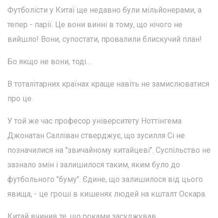
Футболісти у Китаї ще недавно були мільйонерами, а
тепер - парії. Це вони винні в тому, що нічого не
вийшло! Вони, супостати, провалили блискучий план!
Бо якщо не вони, тоді...
В тоталітарних країнах краще навіть не замислюватися
про це.
У той же час професор університету Ноттінгема
Джонатан Салліван стверджує, що зусилля Сі не
позначилися на "звичайному китайцеві". Суспільство не
зазнало змін і залишилося таким, яким було до
футбольного "буму". Єдине, що залишилося від цього
явища, - це гроші в кишенях людей на кшталт Оскара.
Китай вчинив те, що роками засуджував