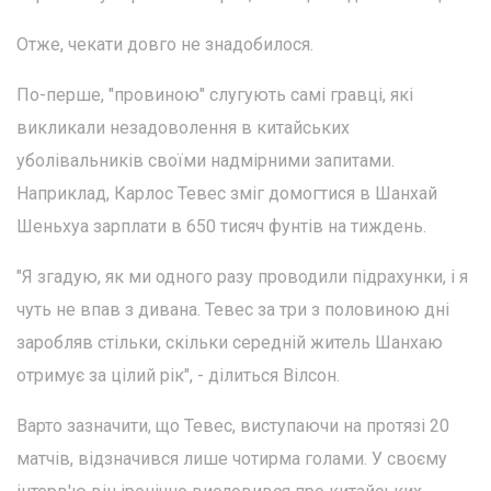
Отже, чекати довго не знадобилося.
По-перше, "провиною" слугують самі гравці, які
викликали незадоволення в китайських
уболівальників своїми надмірними запитами.
Наприклад, Карлос Тевес зміг домогтися в Шанхай
Шеньхуа зарплати в 650 тисяч фунтів на тиждень.
"Я згадую, як ми одного разу проводили підрахунки, і я
чуть не впав з дивана. Тевес за три з половиною дні
заробляв стільки, скільки середній житель Шанхаю
отримує за цілий рік", - ділиться Вілсон.
Варто зазначити, що Тевес, виступаючи на протязі 20
матчів, відзначився лише чотирма голами. У своєму