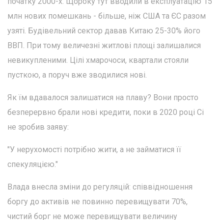
початку 2000-х. Щороку тут вводили в експлуатацію 15
млн нових помешкань - більше, ніж США та ЄС разом
узяті. Будівельний сектор давав Китаю 25-30% його
ВВП. При тому величезні житлові площі залишалися
невикупленими. Цілі хмарочоси, квартали стояли
пусткою, а поруч вже зводилися нові.
Як їм вдавалося залишатися на плаву? Вони просто
безперервно брали нові кредити, поки в 2020 році Сі
не зробив заяву:
"У нерухомості потрібно жити, а не займатися її
спекуляцією."
Влада внесла зміни до регуляцій: співвідношення
боргу до активів не повинно перевищувати 70%,
чистий борг не може перевищувати величину