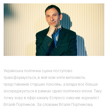
Українська політична сцена поступово
трансформується, в якій нові еліти витісняють
представників старших поколінь, а влада все більше
зосереджується в рамках однієї політичної епохи. Таку
точку зору в ефірі каналу Еспресо озвучив журналіст
Віталій Портников. За словами Віталія Портникова,