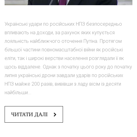
Українські удари по російських НПЗ безпосередньо
впливають на доходи, за рахунок яких купується
лояльність найближчого оточення Путіна. Протягом
більшої частини повномасштабної війни як російські
еліти, так і широкі верстви населення розглядали її як
щось віддалене. Однак з початку цього року до початку
липня українські дрони завдали ударів по російських
НПЗ майже 200 разів, вивівши з ладу вісім із десяти
найбільши...
ЧИТАТИ ДАЛІ