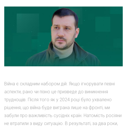
Війна є складним набором дій. Якщо ігнорувати певні
аспекти, рано чи пізно це призведе до виникнення
труднощів. Після того як у 2024 році було ухвалено
рішення, що війна буде виграна лише на фронті, ми
забули про важливість сусідніх країн. Натомість росіяни
не втратили з виду ситуацію. В результаті, за два роки,