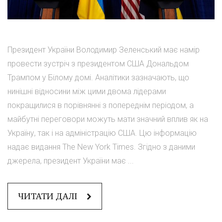
Президент України Володимир Зеленський має намір
провести зустріч з президентом США Дональдом
Трампом у Білому домі. Аналітики зазначають, що
нинішні відносини між цими двома лідерами
покращилися в порівнянні з попереднім періодом, а
майбутні переговори можуть мати значний вплив як на
Україну, так і на адміністрацію США. Цю інформацію
надає видання The New York Times. Згідно з даними
джерела, президент України має ...
ЧИТАТИ ДАЛІ