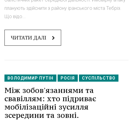
планують здійснити з району іранського міста Тебріз.
Що відо...
ЧИТАТИ ДАЛІ
ВОЛОДИМИР ПУТІН
РОСІЯ
СУСПІЛЬСТВО
Між зобов'язаннями та
свавіллям: хто підриває
мобілізаційні зусилля
зсередини та зовні.