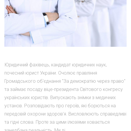
Юридичний фахівець, кандидат юридичних наук,
почесний юрист України. Очолює правління
Громадського об'єднання "За демократію через право"
та займає посаду віце-президента Світового конгресу
українських юристів. Випускають знімки з медичних
установ. Розповідають про героїв, які борються на
передовій охорони здоров'я. Висловлюють справедливі
та гідні слова. Проте за цими ілюзіями ховається
занедбана реальність. Ми ді...