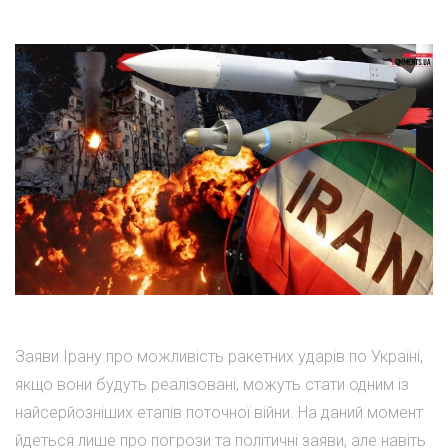
Заяви Ірану про можливість ракетних ударів по Україні,
якщо вони будуть реалізовані, можуть стати одним із
найсерйозніших етапів поточної війни. На даний момент
йдеться лише про погрози та політичні заяви, але навіть