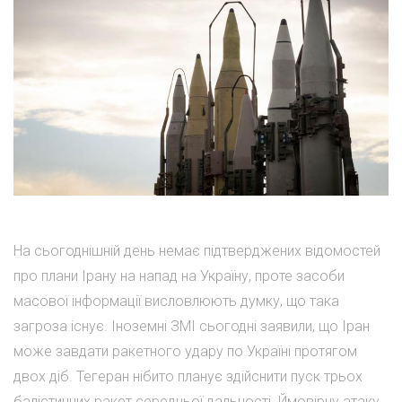
На сьогоднішній день немає підтверджених відомостей
про плани Ірану на напад на Україну, проте засоби
масової інформації висловлюють думку, що така
загроза існує. Іноземні ЗМІ сьогодні заявили, що Іран
може завдати ракетного удару по Україні протягом
двох діб. Тегеран нібито планує здійснити пуск трьох
балістичних ракет середньої дальності. Ймовірну атаку