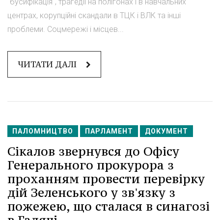
"бусифікація", трагедії на полігонах і в навчальних
центрах, корупційні скандали в ТЦК і ВЛК та інші
проблеми. Соцмережі і місцев...
ЧИТАТИ ДАЛІ
ПАЛОМНИЦТВО
ПАРЛАМЕНТ
ДОКУМЕНТ
Сікалов звернувся до Офісу
Генерального прокурора з
проханням провести перевірку
дій Зеленського у зв'язку з
пожежею, що сталася в синагозі
в Гадячі.