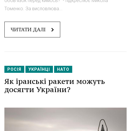
обов'язок перед кимось?" - підкреслює Микола
Томенко. За висловлюва...
ЧИТАТИ ДАЛІ
РОСІЯ
УКРАЇНЦІ
НАТО
Як іранські ракети можуть
досягти України?