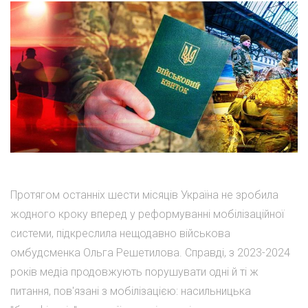
Протягом останніх шести місяців Україна не зробила
жодного кроку вперед у реформуванні мобілізаційної
системи, підкреслила нещодавно військова
омбудсменка Ольга Решетилова. Справді, з 2023-2024
років медіа продовжують порушувати одні й ті ж
питання, пов'язані з мобілізацією: насильницька