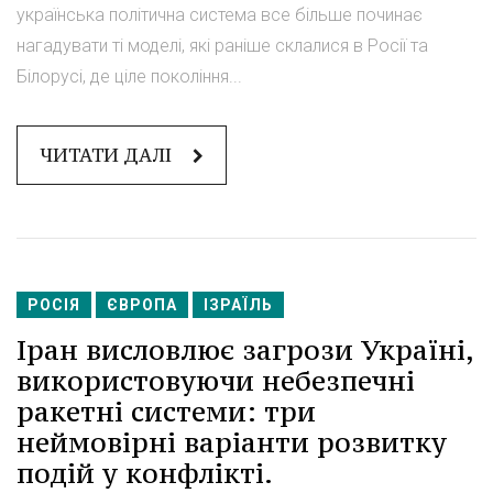
українська політична система все більше починає
нагадувати ті моделі, які раніше склалися в Росії та
Білорусі, де ціле покоління...
ЧИТАТИ ДАЛІ
РОСІЯ
ЄВРОПА
ІЗРАЇЛЬ
Іран висловлює загрози Україні,
використовуючи небезпечні
ракетні системи: три
неймовірні варіанти розвитку
подій у конфлікті.