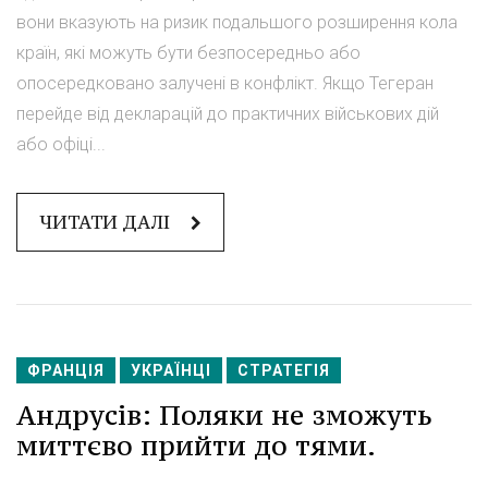
вони вказують на ризик подальшого розширення кола
країн, які можуть бути безпосередньо або
опосередковано залучені в конфлікт. Якщо Тегеран
перейде від декларацій до практичних військових дій
або офіці...
ЧИТАТИ ДАЛІ
ФРАНЦІЯ
УКРАЇНЦІ
СТРАТЕГІЯ
Андрусів: Поляки не зможуть
миттєво прийти до тями.