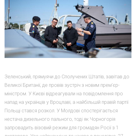
Зеленський, прямуячи до Сполучених Штатів, завітав до
Великої Британії, де провів зустріч з новим прем'єр-
міністром. У Києві відреагували на повідомлення про
напад на українців у Вроцлаві, а найбільшій правій партії
Польщі стався розкол. У Молдові спостерігається
нестача дизельного пального, тоді як Чорногорія
запровадить візовий режим для громадян Росії з 1