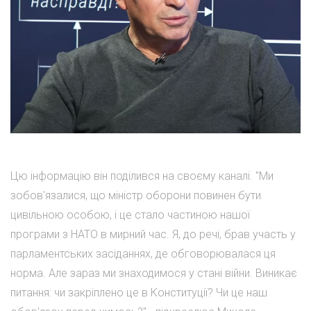
Цю інформацію він поділився на своєму каналі. "Ми
зобов'язалися, що міністр оборони повинен бути
цивільною особою, і це стало частиною нашої
програми з НАТО в мирний час. Я, до речі, брав участь у
парламентських засіданнях, де обговорювалася ця
норма. Але зараз ми знаходимося у стані війни. Виникає
питання: чи закріплено це в Конституції? Чи це наш