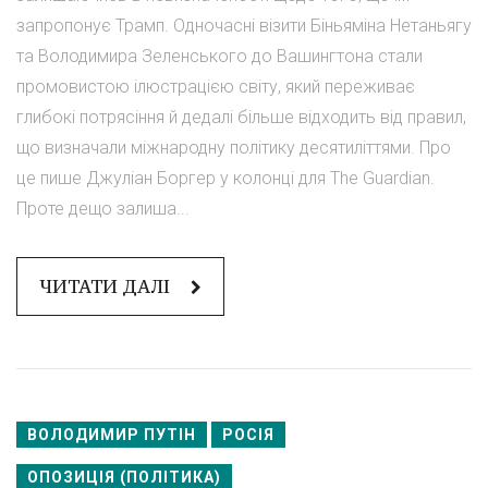
запропонує Трамп. Одночасні візити Біньяміна Нетаньягу
та Володимира Зеленського до Вашингтона стали
промовистою ілюстрацією світу, який переживає
глибокі потрясіння й дедалі більше відходить від правил,
що визначали міжнародну політику десятиліттями. Про
це пише Джуліан Боргер у колонці для The Guardian.
Проте дещо залиша...
ЧИТАТИ ДАЛІ
ВОЛОДИМИР ПУТІН
РОСІЯ
ОПОЗИЦІЯ (ПОЛІТИКА)