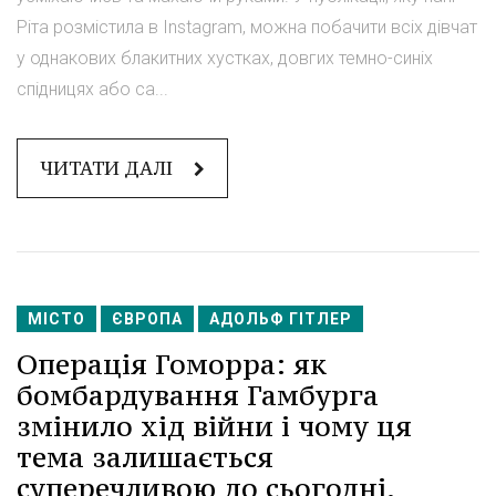
Ріта розмістила в Instagram, можна побачити всіх дівчат
у однакових блакитних хустках, довгих темно-синіх
спідницях або са...
ЧИТАТИ ДАЛІ
МІСТО
ЄВРОПА
АДОЛЬФ ГІТЛЕР
Операція Гоморра: як
бомбардування Гамбурга
змінило хід війни і чому ця
тема залишається
суперечливою до сьогодні.