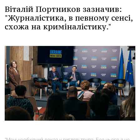
Віталій Портников зазначив:
"Журналістика, в певному сенсі,
схожа на криміналістику."
"Мені необхідний доказ у вигляді трупа. Без нього я не