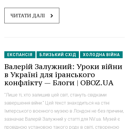
ЧИТАТИ ДАЛІ
ЕКСПАНСІЯ
БЛИЗЬКИЙ СХІД
ХОЛОДНА ВІЙНА
Валерій Залужний: Уроки війни
в Україні для іранського
конфлікту — Блоги | OBOZ.UA
"Лише ті, хто залишив цей світ, стануть свідками
завершення війни." Цей текст знаходиться на стіні
Імперського воєнного музею в Лондоні не без причини,
зазначає Валерій Залужний у статті для NV.ua. Музей є
провідною установою такого роду в світі, створеною