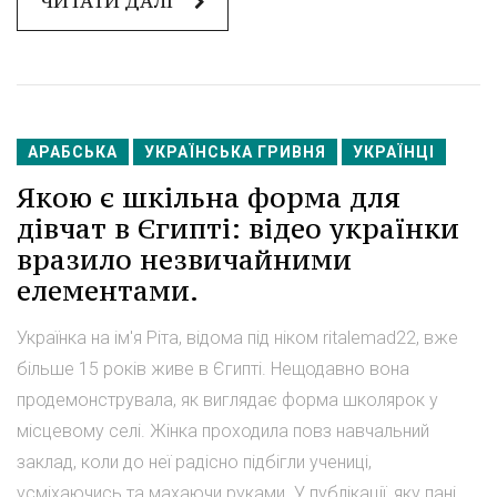
ЧИТАТИ ДАЛІ
АРАБСЬКА
УКРАЇНСЬКА ГРИВНЯ
УКРАЇНЦІ
Якою є шкільна форма для
дівчат в Єгипті: відео українки
вразило незвичайними
елементами.
Українка на ім'я Ріта, відома під ніком ritalemad22, вже
більше 15 років живе в Єгипті. Нещодавно вона
продемонструвала, як виглядає форма школярок у
місцевому селі. Жінка проходила повз навчальний
заклад, коли до неї радісно підбігли учениці,
усміхаючись та махаючи руками. У публікації, яку пані