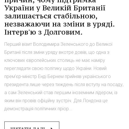
України у Великій Британії
залишається стабільною,
незважаючи на зміни в уряді.
Інтерв'ю з Долговим.
Перший візит Володимира Зеленського до Великої
Британії після зміни уряду вкотре довів, що одна з
ключових європейських столиць не має наміру
переглядати свою політику щодо України. Новий
прем'єр-міністр Енді Бернем прийняв українського
президента лише через тиждень після вступу на посаду,
а сам Зеленський став першим іноземним лідером, із
яким він провів офіційну зустріч. Для Лондона це
демонстрація політичних пріор...