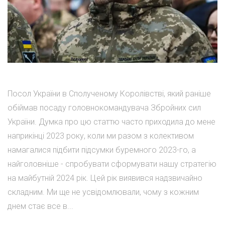
Посол України в Сполученому Королівстві, який раніше
обіймав посаду головнокомандувача Збройних сил
України. Думка про цю статтю часто приходила до мене
наприкінці 2023 року, коли ми разом з колективом
намагалися підбити підсумки буремного 2023-го, а
найголовніше - спробувати сформувати нашу стратегію
на майбутній 2024 рік. Цей рік виявився надзвичайно
складним. Ми ще не усвідомлювали, чому з кожним
днем стає все в...