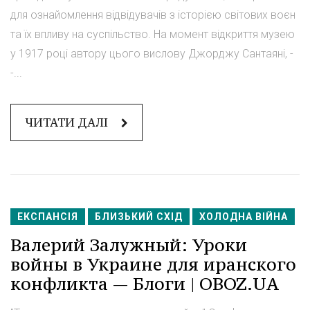
для ознайомлення відвідувачів з історією світових воєн
та їх впливу на суспільство. На момент відкриття музею
у 1917 році автору цього вислову Джорджу Сантаяні, -
-...
ЧИТАТИ ДАЛІ
ЕКСПАНСІЯ
БЛИЗЬКИЙ СХІД
ХОЛОДНА ВІЙНА
Валерий Залужный: Уроки
войны в Украине для иранского
конфликта — Блоги | OBOZ.UA