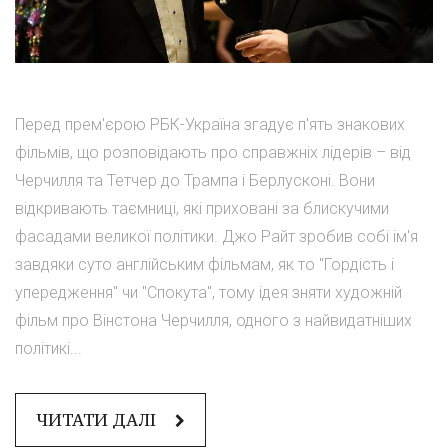
Перед прем'єрою РБК-Україна згадує п'ять знакових
фільмів, що розповідають про справжніх лідерів – від
Черчилля та Тетчер до Трампа і Берлусконі. Вони
відкривають таємниці, які приховані за блискучими
фасадами великої політики. Джо Райт зробив собі ім'я
завдяки суто англійським фільмам, як то "Гордість і
упередження" чи "Спокута", тому ідея зняти художній
фільм про Вінстона Черчилля, одного з найвидатніших
політикі...
ЧИТАТИ ДАЛІ