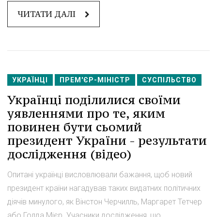
ЧИТАТИ ДАЛІ
УКРАЇНЦІ
ПРЕМ'ЄР-МІНІСТР
СУСПІЛЬСТВО
Українці поділилися своїми
уявленнями про те, яким
повинен бути сьомий
президент України - результати
дослідження (відео)
Опитані українці висловлювали бажання, щоб новий
президент країни нагадував таких видатних політичних
діячів минулого, як Вінстон Черчилль, Маргарет Тетчер
або Голда Мієр. Учасники дослідження, що