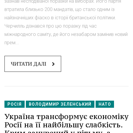
зазнав несподіваної поразки на виборах. Його партія
втратила близько 200 мандатів, що стало одним із
найзначніших фіаско в історії британської політики.
Черчилль дізнався про цю поразку під час
міжнародного саміту, де його незабаром замінив новий
прем...
ЧИТАТИ ДАЛІ
РОСІЯ
ВОЛОДИМИР ЗЕЛЕНСЬКИЙ
НАТО
Україна трансформує економіку
Росії на її найбільшу слабкість.