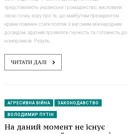
представляють українське громадянство, висловили
свою точку зору про те, що майбутнім президентом
країни повинен стати політик з вагомим міжнародним
досвідом, здатний проявляти гнучкість та готовність до
компромісів. Резуль...
ЧИТАТИ ДАЛІ
АГРЕСИВНА ВІЙНА
ЗАКОНОДАВСТВО
ВОЛОДИМИР ПУТІН
На даний момент не існує