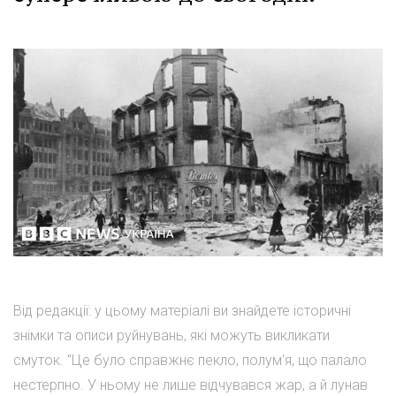
Від редакції: у цьому матеріалі ви знайдете історичні
знімки та описи руйнувань, які можуть викликати
смуток. "Це було справжнє пекло, полум'я, що палало
нестерпно. У ньому не лише відчувався жар, а й лунав