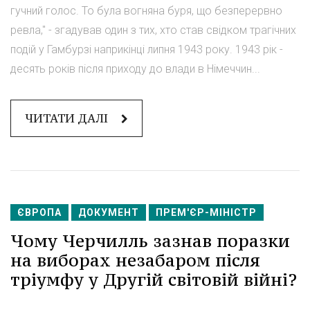
гучний голос. То була вогняна буря, що безперервно
ревла," - згадував один з тих, хто став свідком трагічних
подій у Гамбурзі наприкінці липня 1943 року. 1943 рік -
десять років після приходу до влади в Німеччин...
ЧИТАТИ ДАЛІ
ЄВРОПА
ДОКУМЕНТ
ПРЕМ'ЄР-МІНІСТР
Чому Черчилль зазнав поразки
на виборах незабаром після
тріумфу у Другій світовій війні?