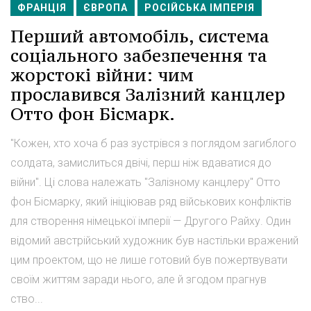
ФРАНЦІЯ
ЄВРОПА
РОСІЙСЬКА ІМПЕРІЯ
Перший автомобіль, система
соціального забезпечення та
жорстокі війни: чим
прославився Залізний канцлер
Отто фон Бісмарк.
"Кожен, хто хоча б раз зустрівся з поглядом загиблого
солдата, замислиться двічі, перш ніж вдаватися до
війни". Ці слова належать "Залізному канцлеру" Отто
фон Бісмарку, який ініціював ряд військових конфліктів
для створення німецької імперії — Другого Райху. Один
відомий австрійський художник був настільки вражений
цим проектом, що не лише готовий був пожертвувати
своїм життям заради нього, але й згодом прагнув
ство...