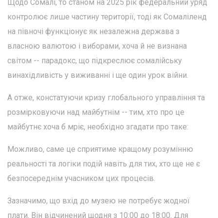
Щодо Сомалі, то станом на 2025 рік федеральний уряд
контролює лише частину території, тоді як Сомаліленд
на півночі функціонує як незалежна держава з
власною валютою і виборами, хоча й не визнана
світом -- парадокс, що підкреслює сомалійську
винахідливість у виживанні і ще один урок війни.
А отже, констатуючи кризу глобального управління та
розмірковуючи над майбутнім -- тим, хто про це
майбутнє хоча б мріє, необхідно згадати про таке:
Можливо, саме це сприятиме кращому розумінню
реальності та логіки подій навіть для тих, хто ще не є
безпосереднім учасником цих процесів.
Зазначимо, що вхід до музею не потребує жодної
плати. Він відчинений щодня з 10:00 до 18:00. Для