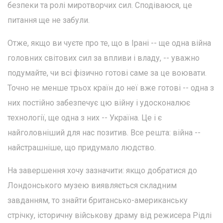
безпеки та ролі миротворчих сил. Сподіваюся, це
питання ще не забули.
Отже, якщо ви чуєте про те, що в Ірані -- ще одна війна
головних світових сил за впливи і владу, -- уважно
подумайте, чи всі фізично готові саме за це воювати.
Точно не менше трьох країн до неї вже готові -- одна з
них постійно забезпечує цю війну і удосконалює
технології, ще одна з них -- Україна. Це і є
найголовніший для нас позитив. Все решта: війна --
найстрашніше, що придумало людство.
На завершення хочу зазначити: якщо добратися до
Лондонського музею виявляється складним
завданням, то знайти британсько-американську
стрічку, історичну військову драму від режисера Рідлі