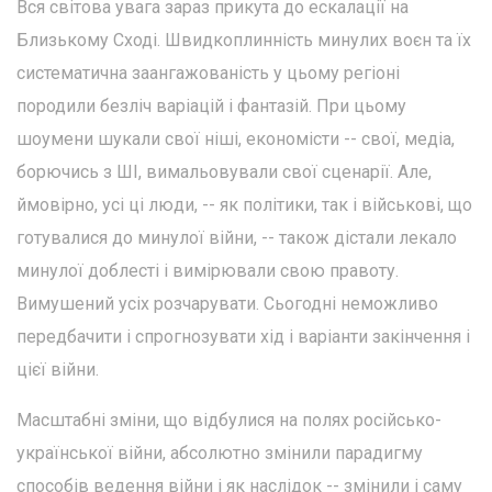
Вся світова увага зараз прикута до ескалації на
Близькому Сході. Швидкоплинність минулих воєн та їх
систематична заангажованість у цьому регіоні
породили безліч варіацій і фантазій. При цьому
шоумени шукали свої ніші, економісти -- свої, медіа,
борючись з ШІ, вимальовували свої сценарії. Але,
ймовірно, усі ці люди, -- як політики, так і військові, що
готувалися до минулої війни, -- також дістали лекало
минулої доблесті і вимірювали свою правоту.
Вимушений усіх розчарувати. Сьогодні неможливо
передбачити і спрогнозувати хід і варіанти закінчення і
цієї війни.
Масштабні зміни, що відбулися на полях російсько-
української війни, абсолютно змінили парадигму
способів ведення війни і як наслідок -- змінили і саму