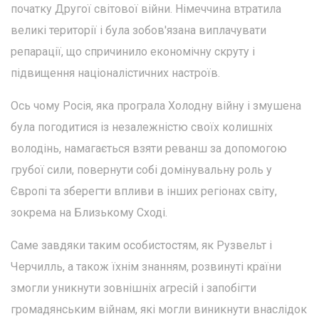
початку Другої світової війни. Німеччина втратила
великі території і була зобов'язана виплачувати
репарації, що спричинило економічну скруту і
підвищення націоналістичних настроїв.
Ось чому Росія, яка програла Холодну війну і змушена
була погодитися із незалежністю своїх колишніх
володінь, намагається взяти реванш за допомогою
грубої сили, повернути собі домінувальну роль у
Європі та зберегти впливи в інших регіонах світу,
зокрема на Близькому Сході.
Саме завдяки таким особистостям, як Рузвельт і
Черчилль, а також їхнім знанням, розвинуті країни
змогли уникнути зовнішніх агресій і запобігти
громадянським війнам, які могли виникнути внаслідок