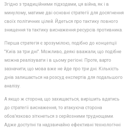
Згідно з традиційними підходами, ця війна, як і в
минулому, матиме дві основні стратегії для досягнення
своїх політичних цілей. Йдеться про тактику повного
знищення та тактику виснаження ресурсів противника.
Перша стратегія є зрозумілою, подібно до концепції
"Київ за три дні". Можливо, деякі вважали, що подібне
можна реалізувати і в цьому регіоні. Проте, варто
зазначити, що мова вже не йде про три дні. Кількість
днів залишається на розсуд експертів для подальшого
аналізу.
А якщо ж сторона, що захищається, вирішить вдатись
до стратегії виснаження, то атакуюча сторона
обов'язково зіткнеться з серйозними труднощами.
Адже доступні та надзвичайно ефективні технологічні