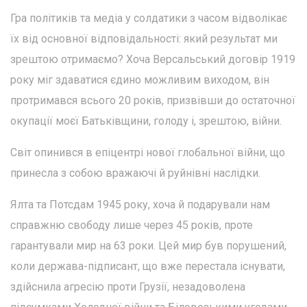
Гра політиків та медіа у солдатики з часом відволікає
їх від основної відповідальності: який результат ми
зрештою отримаємо? Хоча Версальський договір 1919
року міг здаватися єдино можливим виходом, він
протримався всього 20 років, призвівши до остаточної
окупації моєї Батьківщини, голоду і, зрештою, війни.
Світ опинився в епіцентрі нової глобальної війни, що
принесла з собою вражаючі й руйнівні наслідки.
Ялта та Потсдам 1945 року, хоча й подарували нам
справжню свободу лише через 45 років, проте
гарантували мир на 63 роки. Цей мир був порушений,
коли держава-підписант, що вже перестала існувати,
здійснила агресію проти Грузії, незадоволена