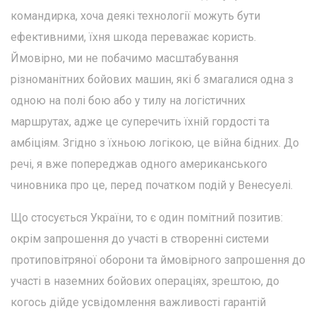
командирка, хоча деякі технології можуть бути
ефективними, їхня шкода переважає користь.
Ймовірно, ми не побачимо масштабування
різноманітних бойових машин, які б змагалися одна з
одною на полі бою або у тилу на логістичних
маршрутах, адже це суперечить їхній гордості та
амбіціям. Згідно з їхньою логікою, це війна бідних. До
речі, я вже попереджав одного американського
чиновника про це, перед початком подій у Венесуелі.
Що стосується України, то є один помітний позитив:
окрім запрошення до участі в створенні системи
протиповітряної оборони та ймовірного запрошення до
участі в наземних бойових операціях, зрештою, до
когось дійде усвідомлення важливості гарантій