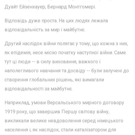
Дуайт Ейзенхауер, Бернард Монтгомері.
Відповідь дуже проста. На цих людях лежала
відповідальність за мир і майбутнє.
Другий наслідок війни полягає у тому, що кожна з них,
як епідемія, несе місію початку наступної війни. Саме
тут ці люди -- в силу виховання, важкого і
наполегливого навчання та досвіду -- були залучені до
створення глобальних рішень, які вимагали
відповідальності за майбутнє.
Наприклад, умови Версальського мирного договору
1919 року, що завершив Першу світову війну,
викликали велике невдоволення серед німецького
населення і, як наслідок, стали каталізатором для