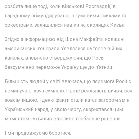
розбита лише тоді, коли військові Росгвардії, в
парадному обмундируванні, з гумовими кийками та
оркестрами, залишилися навіки на околицях Києва.
Згідно з інформацією від Шона Макфейта, колишні
американські генерали з’являлися на телевізійних
каналах, впевнено стверджуючи, що Росія
безсумнівно переможе Україну ще до п’ятниці.
Більшість людей у світі вважала, що перемога Росії є
неминучою, хоч і сумною. Проте реальність виявилася
зовсім іншою, і деякі факти стали каталізатором змін.
Український народ, у свою чергу, скористався цим
моментом і ухвалив важливе глобальне рішення.
І ми продовжуємо боротися.