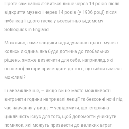
Проте сам напис з'явиться лише через 19 років після
відкриття музею і через 14 років (у 1936 році) після
публікації цього гасла у всесвітньо відомому
Soliloquies in England.
Можливо, саме завдяки відвідуванню цього музею
колись людина, яка буде дотична до глобальних
рішень, зможе визначити для себе, наприклад, які
основні фактори призводять до того, що війни взагалі
можливі?
І найважливіше, — якщо ви не маєте можливості
витрачати години на тривалі лекції та безсонні ночі під
час навчання у виші, — усвідомити, що історична
циклічність існує для того, щоб допомогти уникнути
помилок, які можуть призвести до великих втрат.