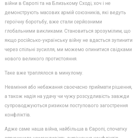
війни в Європі та на Близькому Сході, хоч і не
демонструють масових армій союзників, які ведуть
героїчну боротьбу, вже стали серйозними
глобальними викликами. Становиться зрозумілим, що
якщо російсько-українську війну не вдасться зупинити
через спільні зусилля, ми можемо опинитися свідками
нового великого протистояння.
Таке вже траплялося в минулому.
Невміння або небажання своєчасно приймати рішення,
а також надія на удачу чи чужу розсудливість завжди
супроводжуються ризиком поступового загострення
конфліктів.
Адже саме наша війна, найбільша в Європі, спочатку