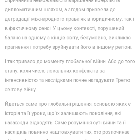
спричинила неможливість вирішення конфліктів
дипломатичним шляхом, а згодом призвела до
деградації міжнародного права як в юридичному, так і
в фактичному сенсі. У цьому контексті, порушений
баланс на одному з кінців світу, безумовно, викликає
прагнення і потребу зруйнувати його в іншому регіоні.
І так тривало до моменту глобальної війни. Або до того
етапу, коли число локальних конфліктів за
інтенсивністю та наслідками почне нагадувати Третю
світову війну.
Йдеться саме про глобальні рішення, основою яких є
історія та її уроки, що їх залишають покоління, які
назавжди відходять. Саме розуміння суті війни та її
наслідків повинно наштовхувати тих, хто розпочинає