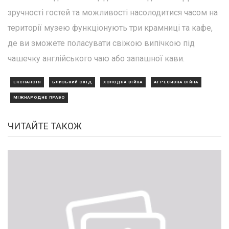
зручності гостей та можливості насолодитися часом на
території музею функціонують три крамниці та кафе,
де ви зможете поласувати свіжою випічкою під
чашечку англійського чаю або запашної кави.
ЕКСПАНСІЯ
БЛИЗЬКИЙ СХІД
ХОЛОДНА ВІЙНА
АГРЕСИВНА ВІЙНА
МІЖНАРОДНЕ ПРАВО
ЧИТАЙТЕ ТАКОЖ