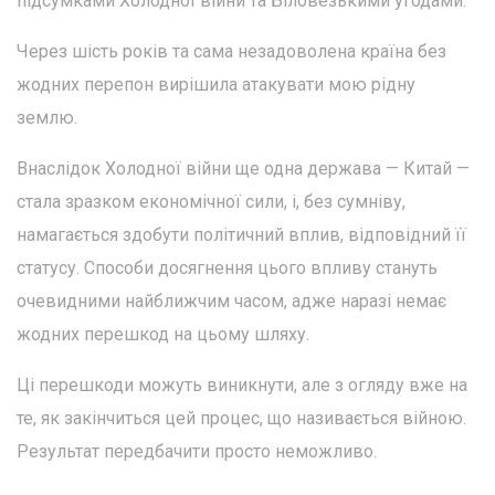
підсумками Холодної війни та Біловезькими угодами.
Через шість років та сама незадоволена країна без
жодних перепон вирішила атакувати мою рідну
землю.
Внаслідок Холодної війни ще одна держава — Китай —
стала зразком економічної сили, і, без сумніву,
намагається здобути політичний вплив, відповідний її
статусу. Способи досягнення цього впливу стануть
очевидними найближчим часом, адже наразі немає
жодних перешкод на цьому шляху.
Ці перешкоди можуть виникнути, але з огляду вже на
те, як закінчиться цей процес, що називається війною.
Результат передбачити просто неможливо.