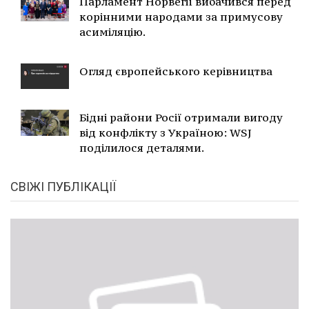
Парламент Норвегії вибачився перед
корінними народами за примусову
асиміляцію.
Огляд європейського керівництва
Бідні райони Росії отримали вигоду
від конфлікту з Україною: WSJ
поділилося деталями.
СВІЖІ ПУБЛІКАЦІЇ