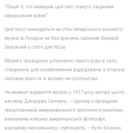
"Лише ті, хто залишив цей світ, стануть свідками
завершення війни."
Цей текст знаходиться на стіні Імперського воєнного
музею в Лондоні не без причини, зазначає Валерій
Залужний у статті для NV.ua.
Музей є провідною установою такого роду в світі,
створеною для ознайомлення відвідувачів з історією
світових воєн та їх впливу на суспільство.
На момент відкриття музею у 1917 році автору цього
вислову Джорджу Сантаяні, -- одному з провідних
представників американського критичного реалізму,
визнаному класику американської філософії,
відомому письменнику і публіцисту, -- було 54 роки.