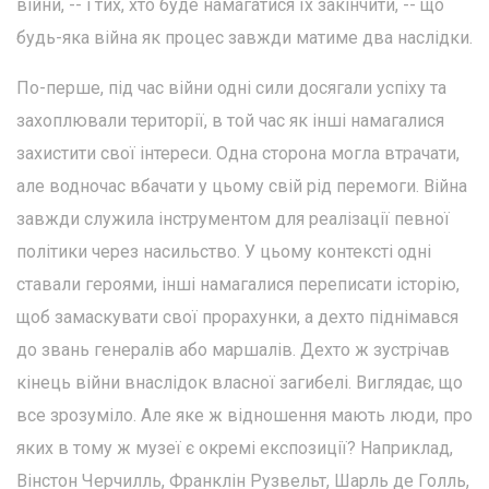
війни, -- і тих, хто буде намагатися їх закінчити, -- що
будь-яка війна як процес завжди матиме два наслідки.
По-перше, під час війни одні сили досягали успіху та
захоплювали території, в той час як інші намагалися
захистити свої інтереси. Одна сторона могла втрачати,
але водночас вбачати у цьому свій рід перемоги. Війна
завжди служила інструментом для реалізації певної
політики через насильство. У цьому контексті одні
ставали героями, інші намагалися переписати історію,
щоб замаскувати свої прорахунки, а дехто піднімався
до звань генералів або маршалів. Дехто ж зустрічав
кінець війни внаслідок власної загибелі. Виглядає, що
все зрозуміло. Але яке ж відношення мають люди, про
яких в тому ж музеї є окремі експозиції? Наприклад,
Вінстон Черчилль, Франклін Рузвельт, Шарль де Голль,