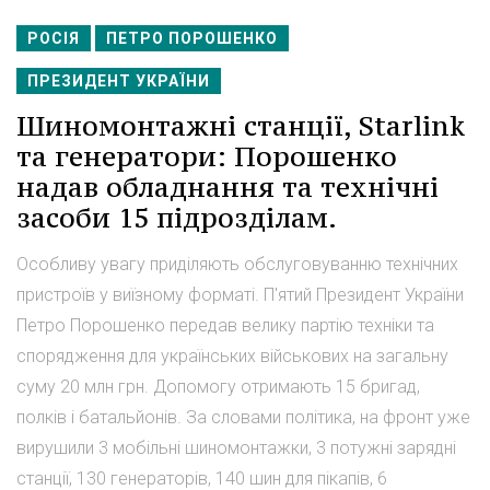
РОСІЯ
ПЕТРО ПОРОШЕНКО
ПРЕЗИДЕНТ УКРАЇНИ
Шиномонтажні станції, Starlink
та генератори: Порошенко
надав обладнання та технічні
засоби 15 підрозділам.
Особливу увагу приділяють обслуговуванню технічних
пристроїв у виїзному форматі. П'ятий Президент України
Петро Порошенко передав велику партію техніки та
спорядження для українських військових на загальну
суму 20 млн грн. Допомогу отримають 15 бригад,
полків і батальйонів. За словами політика, на фронт уже
вирушили 3 мобільні шиномонтажки, 3 потужні зарядні
станції, 130 генераторів, 140 шин для пікапів, 6