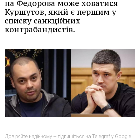
на Федорова може ховатися
Куршутов, який є першим у
списку санкційних
контрабандистів.
Довіряйте надійному -- підпишіться на Telegraf у Google