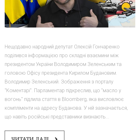
Нещодавно народний депутат Олексій Гончаренко
поділився інформацією про складні взаємини між
президентом України Володимиром Зеленським та
головою Офісу президента Кирилом Будановим.
Володимир Зеленський. Зображення з порталу
"Коментарі". Парламентар підкреслив, що "масло у
вогонь" підлила стаття в Bloomberg, яка висловлює
компліменти на адресу Буданова. У ній зазначається,
що навіть російські представники визнають...
ЧИТАТИ ДАЛІ