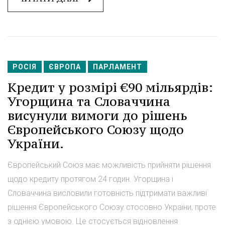
РОСІЯ
ЄВРОПА
ПАРЛАМЕНТ
Кредит у розмірі €90 мільярдів:
Угорщина та Словаччина
висунули вимоги до рішень
Європейського Союзу щодо
України.
Європейський Союз має можливість прийняти рішення
щодо кредиту протягом 24 годин. Угорщина і
Словаччина висловили готовність підтримати важливі
рішення Європейського Союзу стосовно України, проте
з однією умовою. Це стосується відновлення