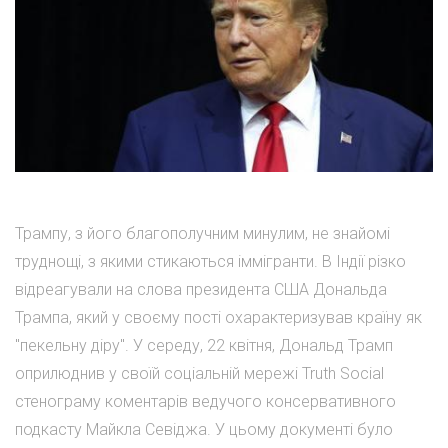
Трампу, з його благополучним минулим, не знайомі
труднощі, з якими стикаються іммігранти. В Індії різко
відреагували на слова президента США Дональда
Трампа, який у своєму пості охарактеризував країну як
"пекельну діру". У середу, 22 квітня, Дональд Трамп
оприлюднив у своїй соціальній мережі Truth Social
стенограму коментарів ведучого консервативного
подкасту Майкла Севіджа. У цьому документі було