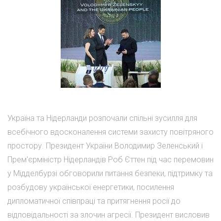
Україна та Нідерланди розпочали спільні зусилля для
всебічного вдосконалення системи захисту повітряного
простору. Президент України Володимир Зеленський і
Прем'єр­міністр Нідерландів Роб Єттен під час перемовин
у Мідделбурзі обговорили питання безпеки, підтримку та
розбудову української енергетики, посилення
дипломатичної співпраці та притягнення росії до
відповідальності за злочин агресії. Президент висловив