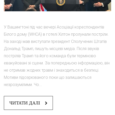
У Вашингтоні під час вечері Асоціації кореспондентів
Білого дому (WHCA) в готелі Хілтон пролунали постріли.
На заході мав виступати президент Сполучених Штатів
Дональд Трамп, пишуть місцеві медіа. Після звуків
пострілів Трамп та його команда були терміново
евакуйовані зі сцени. За попередньою інформацією, він
не отримав жодних травм і знаходиться в безпеці.
Мотиви підозрюваного поки що залишаються
незрозумілими. Чо...
ЧИТАТИ ДАЛІ