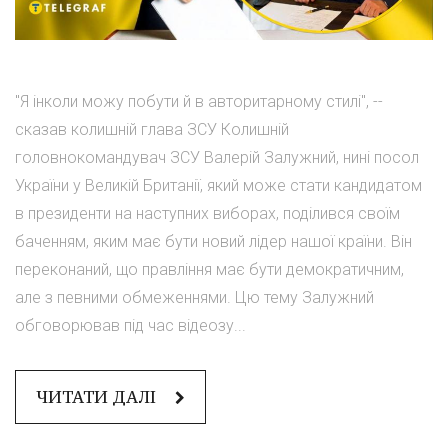
"Я інколи можу побути й в авторитарному стилі", --
сказав колишній глава ЗСУ Колишній
головнокомандувач ЗСУ Валерій Залужний, нині посол
України у Великій Британії, який може стати кандидатом
в президенти на наступних виборах, поділився своїм
баченням, яким має бути новий лідер нашої країни. Він
переконаний, що правління має бути демократичним,
але з певними обмеженнями. Цю тему Залужний
обговорював під час відеозу...
ЧИТАТИ ДАЛІ