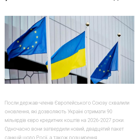
Посли держав-членів Європейського Союзу схвалили
оновлення, які дозволяють Україні отримати 90
мільярдів євро кредитних коштів на 2026-2027 роки.
Одночасно вони затвердили новий, двадцятий пакет
санкцій щодо Росії, а також розширення