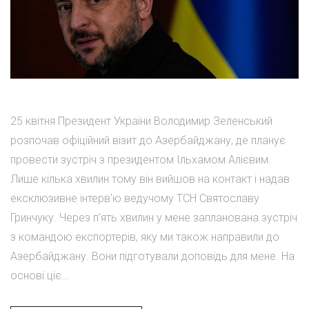
25 квітня Президент України Володимир Зеленський
розпочав офіційний візит до Азербайджану, де планує
провести зустріч з президентом Ільхамом Алієвим.
Лише кілька хвилин тому він вийшов на контакт і надав
ексклюзивне інтерв'ю ведучому ТСН Святославу
Гринчуку. Через п’ять хвилин у мене запланована зустріч
з командою експортерів, яку ми також направили до
Азербайджану. Вони підготували доповідь для мене. На
основі ціє...