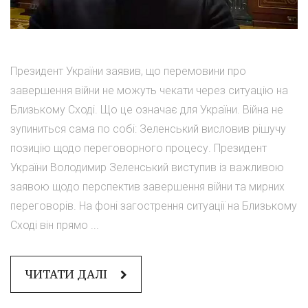
Президент України заявив, що перемовини про
завершення війни не можуть чекати через ситуацію на
Близькому Сході. Що це означає для України. Війна не
зупиниться сама по собі: Зеленський висловив рішучу
позицію щодо переговорного процесу. Президент
України Володимир Зеленський виступив із важливою
заявою щодо перспектив завершення війни та мирних
переговорів. На фоні загострення ситуації на Близькому
Сході він прямо ...
ЧИТАТИ ДАЛІ