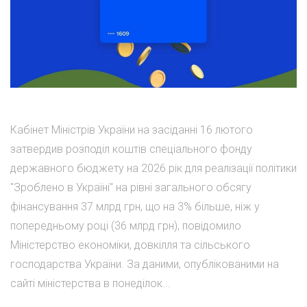
Кабінет Міністрів України на засіданні 16 лютого
затвердив розподіл коштів спеціального фонду
державного бюджету на 2026 рік для реалізації політики
"Зроблено в Україні" на рівні загального обсягу
фінансування 37 млрд грн, що на 3% більше, ніж у
попередньому році (36 млрд грн), повідомило
Міністерство економіки, довкілля та сільського
господарства України. За даними, опублікованими на
сайті міністерства в понеділок...