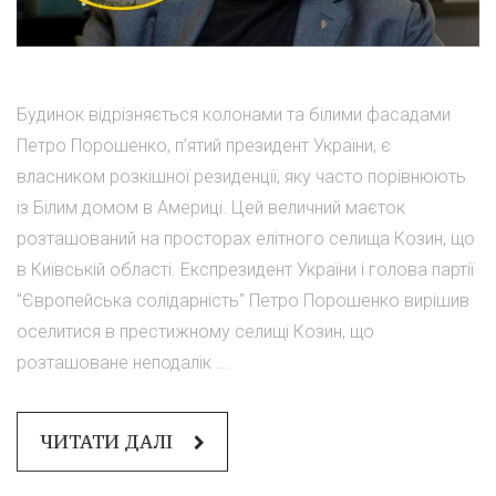
Будинок відрізняється колонами та білими фасадами
Петро Порошенко, п’ятий президент України, є
власником розкішної резиденції, яку часто порівнюють
із Білим домом в Америці. Цей величний маєток
розташований на просторах елітного селища Козин, що
в Київській області. Експрезидент України і голова партії
"Європейська солідарність" Петро Порошенко вирішив
оселитися в престижному селищі Козин, що
розташоване неподалік ...
ЧИТАТИ ДАЛІ