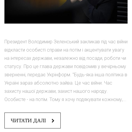
Президент Володимир Зеленський закликав під час війни
відкласти особисті справи на потім і акцентувати увагу
на інтересах держави, незалежно від посади, роботи чи
статусу. Про це глава держави повідомив у вечірньому
зверненні, передає Укрінформ. "Будь-яка інша політика в
Україні зараз абсолютно зайва. Це час війни. Час
захисту нашої держави, захист нашого народу.
Особисте - на потім. Тому я хочу подякувати кожному,...
ЧИТАТИ ДАЛІ