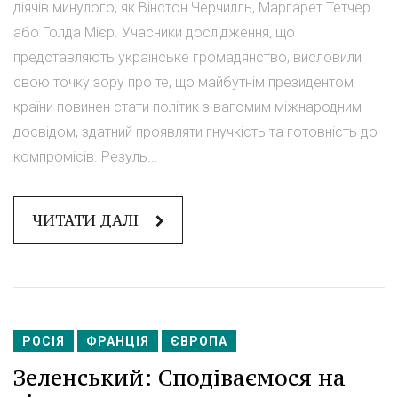
діячів минулого, як Вінстон Черчилль, Маргарет Тетчер
або Голда Мієр. Учасники дослідження, що
представляють українське громадянство, висловили
свою точку зору про те, що майбутнім президентом
країни повинен стати політик з вагомим міжнародним
досвідом, здатний проявляти гнучкість та готовність до
компромісів. Резуль...
ЧИТАТИ ДАЛІ
РОСІЯ
ФРАНЦІЯ
ЄВРОПА
Зеленський: Сподіваємося на