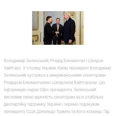
Володимир Зеленський, Річард Блюментал і Шелдон
Уайтгаус. У столиці України, Києві, президент Володимир
Зеленський зустрівся з американськими сенаторами
Річардом Блюменталем і Шелдоном Вайтгаузом. Цю
інформацію надає Офіс президента. Зеленський
висловив свою вдячність сенаторам за їх стабільну
двопартійну підтримку України і окремо подякував
президенту США Дональду Трампу та його команді. Під