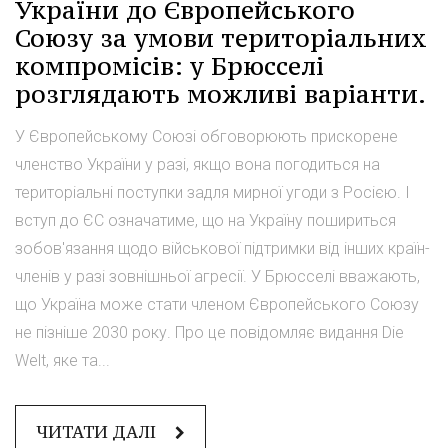
України до Європейського
Союзу за умови територіальних
компромісів: у Брюсселі
розглядають можливі варіанти.
У Європейському Союзі обговорюють прискорене
членство України у разі, якщо вона погодиться на
територіальні поступки задля мирної угоди з Росією. І
вступ до ЄС означатиме, що на Україну пошириться
зобов'язання щодо військової підтримки від інших країн-
членів у разі зовнішньої агресії. У Брюсселі вважають,
що Україна може стати членом Європейського Союзу
не пізніше 2030 року. Про це повідомляє видання Die
Welt, яке та...
ЧИТАТИ ДАЛІ