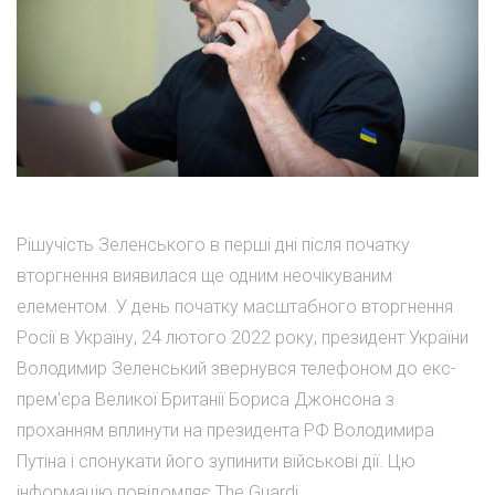
Рішучість Зеленського в перші дні після початку
вторгнення виявилася ще одним неочікуваним
елементом. У день початку масштабного вторгнення
Росії в Україну, 24 лютого 2022 року, президент України
Володимир Зеленський звернувся телефоном до екс-
прем'єра Великої Британії Бориса Джонсона з
проханням вплинути на президента РФ Володимира
Путіна і спонукати його зупинити військові дії. Цю
інформацію повідомляє The Guardi...