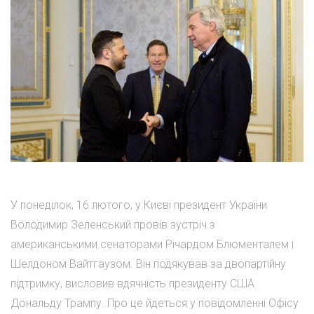
У понеділок, 16 лютого, у Києві президент України
Володимир Зеленський провів зустріч з
американськими сенаторами Річардом Блюменталем і
Шелдоном Вайтгаузом. Він подякував за двопартійну
підтримку, висловив вдячність президенту США
Дональду Трампу. Про це йдеться у повідомленні Офісу