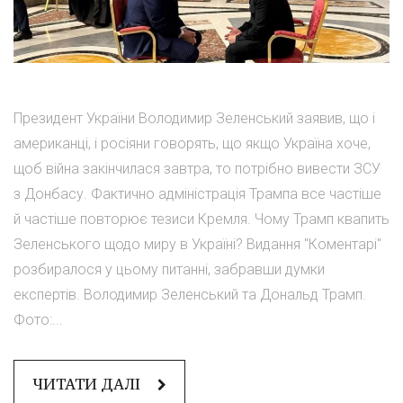
Президент України Володимир Зеленський заявив, що і
американці, і росіяни говорять, що якщо Україна хоче,
щоб війна закінчилася завтра, то потрібно вивести ЗСУ
з Донбасу. Фактично адміністрація Трампа все частіше
й частіше повторює тезиси Кремля. Чому Трамп квапить
Зеленського щодо миру в Україні? Видання "Коментарі"
розбиралося у цьому питанні, забравши думки
експертів. Володимир Зеленський та Дональд Трамп.
Фото:...
ЧИТАТИ ДАЛІ