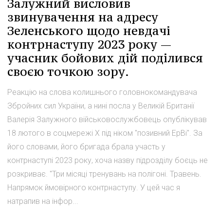
Залужний висловив
звинувачення на адресу
Зеленського щодо невдачі
контрнаступу 2023 року —
учасник бойових дій поділився
своєю точкою зору.
Реакцію на слова колишнього головнокомандувача
Збройних сил України, а нині посла у Великій Британії
Валерія Залужного військовослужбовець опублікував
18 лютого в соцмережі Х під ніком "позивний ЕрВі". За
його словами, його бригада брала участь у
контрнаступі 2023 року, хоча назву підрозділу боєць не
розкриває. "Три місяці тренувань на полігоні. Травень.
Напрямок ймовірного контрнаступу. У цей час я
натрапив на інфор...