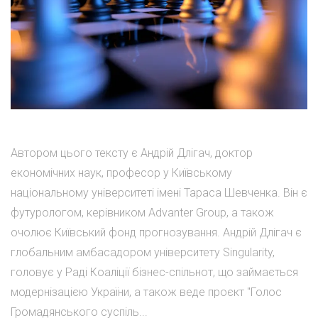
Автором цього тексту є Андрій Длігач, доктор
економічних наук, професор у Київському
національному університеті імені Тараса Шевченка. Він є
футурологом, керівником Advanter Group, а також
очолює Київський фонд прогнозування. Андрій Длігач є
глобальним амбасадором університету Singularity,
головує у Раді Коаліції бізнес-спільнот, що займається
модернізацією України, а також веде проєкт "Голос
Громадянського суспіль...