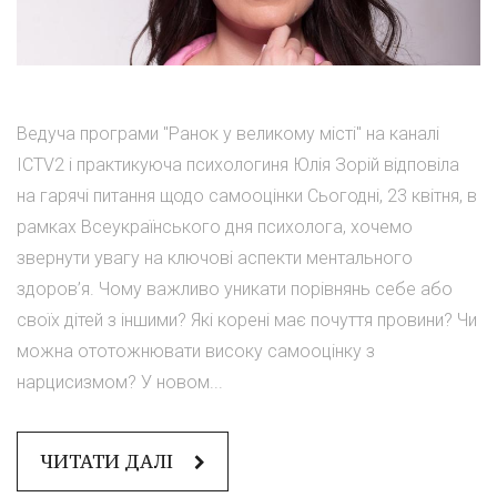
Ведуча програми "Ранок у великому місті" на каналі
ICTV2 і практикуюча психологиня Юлія Зорій відповіла
на гарячі питання щодо самооцінки Сьогодні, 23 квітня, в
рамках Всеукраїнського дня психолога, хочемо
звернути увагу на ключові аспекти ментального
здоров’я. Чому важливо уникати порівнянь себе або
своїх дітей з іншими? Які корені має почуття провини? Чи
можна ототожнювати високу самооцінку з
нарцисизмом? У новом...
ЧИТАТИ ДАЛІ