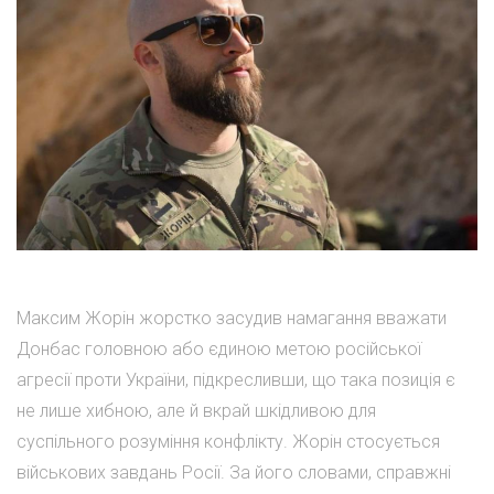
Максим Жорін жорстко засудив намагання вважати
Донбас головною або єдиною метою російської
агресії проти України, підкресливши, що така позиція є
не лише хибною, але й вкрай шкідливою для
суспільного розуміння конфлікту. Жорін стосується
військових завдань Росії. За його словами, справжні