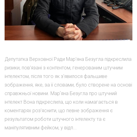
Депутатка Верховної Ради Мар'яна Безугла підкреслила
ризики, пов'язані з контентом, генерованим штучним
інтелектом, після того як з'явилося фальшиве
зображення, яке, за її словами, було створене на основі
справжньої новини. Марʼяна Безугла про штучний
інтелект Вона підкреслила, що коли намагається в
коментарях роз’яснити, що певне зображення є
результатом роботи штучного інтелекту та є
маніпулятивним фейком, у відп...