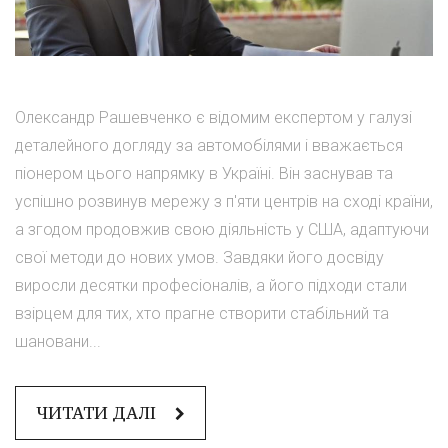
Олександр Рашевченко є відомим експертом у галузі
деталейного догляду за автомобілями і вважається
піонером цього напрямку в Україні. Він заснував та
успішно розвинув мережу з п'яти центрів на сході країни,
а згодом продовжив свою діяльність у США, адаптуючи
свої методи до нових умов. Завдяки його досвіду
виросли десятки професіоналів, а його підходи стали
взірцем для тих, хто прагне створити стабільний та
шановани...
ЧИТАТИ ДАЛІ