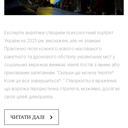
Експертні аналітики створили психологічний портрет
України на 2025 рік: виснажені, але не зламані.
Практично після кожного нового масованого
ракетного та дронового обстрілу українських міст у
соціальних мережах виникає хвиля постів з явним або
прихованим запитанням: "Скільки ще можна терпіти?
Коли це все завершиться?.." Створюється враження,
що ворожа терористична стратегія, можливо, досягає
своїх цілей: деморалізу...
ЧИТАТИ ДАЛІ