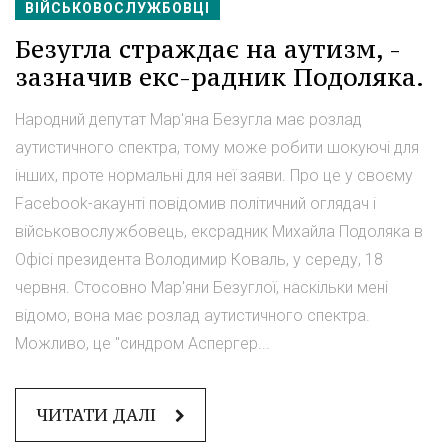
ВІЙСЬКОВОСЛУЖБОВЦІ
Безугла страждає на аутизм, -
зазначив екс-радник Подоляка.
Народний депутат Мар'яна Безугла має розлад
аутистичного спектра, тому може робити шокуючі для
інших, проте нормальні для неї заяви. Про це у своєму
Facebook-акаунті повідомив політичний оглядач і
військовослужбовець, ексрадник Михайла Подоляка в
Офісі президента Володимир Коваль, у середу, 18
червня. Стосовно Мар'яни Безуглої, наскільки мені
відомо, вона має розлад аутистичного спектра.
Можливо, це "синдром Аспергер...
ЧИТАТИ ДАЛІ