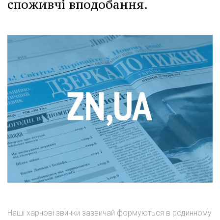
споживчі вподобання.
Наші харчові звички зазвичай формуються в родинному