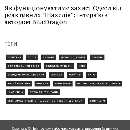
Як функціонуватиме захист Одеси від
реактивних "Шахедів": інтерв'ю з
автором BlueDragon
ТЕГИ
ПОЛІТИКА
РОСІЯ
УКРАЇНА
ДОНАЛЬД ТРАМП
ЄВРОПА
ЄВРОПЕЙСЬКИЙ СОЮЗ
ВОЛОДИМИР ПУТІН
КИЇВ
ВОЛОДИМИР ЗЕЛЕНСЬКИЙ
МОСКВА
УКРАЇНЦІ
НАТО
КИТАЙ (РЕГІОН)
ПОЛІТИК
ЕКОНОМІКА
ВАШИНГТОН, ОКРУГ КОЛУМБІЯ
НІМЕЧЧИНА
ПРЕЗИДЕНТ УКРАЇНИ
МІЖНАРОДНІ САНКЦІЇ ЩОДО РОСІЇ (2014—ДОТЕПЕР)
БІЛИЙ ДІМ
Copyright © При повному або частковому відтворенні будь-яких