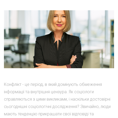
Конфлікт - це період, в який домінують обмеження
інформації та внутрішня цензура. Як соціологи
справляються з цими викликами, і наскільки достовірні
сьогоднішні соціологічні дослідження? Звичайно, люди
мають тенденцію прикрашати свої відповіді та