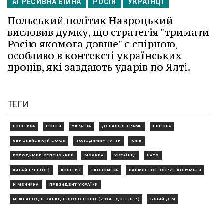
АГРЕСИВНА ВІЙНА
РОСІЯ
УКРАЇНЦІ
Польський політик Навроцький
висловив думку, що стратегія "тримати
Росію якомога довше" є спірною,
особливо в контексті українських
дронів, які завдають ударів по Ялті.
ТЕГИ
ПОЛІТИКА
РОСІЯ
УКРАЇНА
ДОНАЛЬД ТРАМП
ЄВРОПА
ЄВРОПЕЙСЬКИЙ СОЮЗ
ВОЛОДИМИР ПУТІН
КИЇВ
ВОЛОДИМИР ЗЕЛЕНСЬКИЙ
МОСКВА
УКРАЇНЦІ
НАТО
КИТАЙ (РЕГІОН)
ПОЛІТИК
ЕКОНОМІКА
ВАШИНГТОН, ОКРУГ КОЛУМБІЯ
НІМЕЧЧИНА
ПРЕЗИДЕНТ УКРАЇНИ
МІЖНАРОДНІ САНКЦІЇ ЩОДО РОСІЇ (2014—ДОТЕПЕР)
БІЛИЙ ДІМ