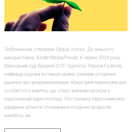
Зображення, створене Global Voices. До вільного
використання. Kindle Media/Pexels У червні 2024 року
Верховний суд Бразилії (STF, Supremo Tribunal Federal),
найвища судова інстанція країни, ухвалив історичне
рішення про декриміналізацію зберігання марихуани для
особистого вжитку, що стало значним кроком у
національній наркополітиці. Постановка переосмислює
юридичні аспекти споживання похідних продуктів
канабісу, ви...