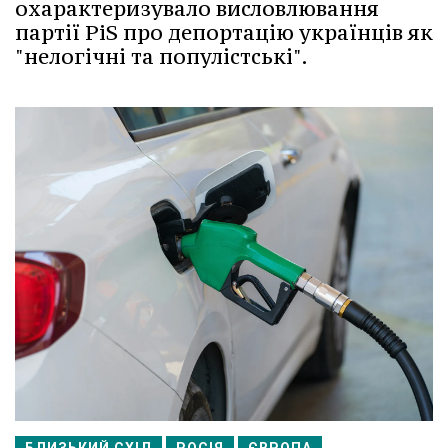
охарактеризувало висловлювання
партії PiS про депортацію українців як
"нелогічні та популістські".
БЛИЗЬКИЙ СХІД
РОСІЯ
ЄВРОПА