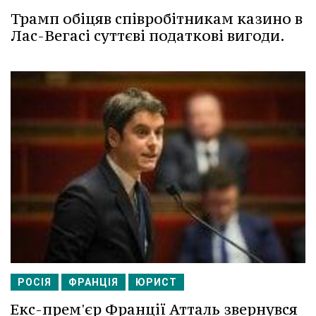
Трамп обіцяв співробітникам казино в
Лас-Вегасі суттєві податкові вигоди.
РОСІЯ
ФРАНЦІЯ
ЮРИСТ
Екс-прем'єр Франції Атталь звернувся