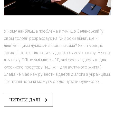
У чому найбільша проблема з тим, що Зеленський "у
своїй голові" розраховує на "2-3 роки війни", ще й
ділиться цими думками з союзниками? Як на мене, їх
кілька. І всі складаються у доволі сумну картину. Нічого
для них у ОПі не змінилось. "Деякі фрази підходять для
кухонного простору, інші ж – для вуличного життя."
Влада не має наміру вести відверті діалоги з українцями.
Негативні новини можуть оголошувати будь-кого,...
ЧИТАТИ ДАЛІ