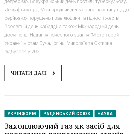
депресією, Всеукраїнський день протидії туберкульозу,
День фтизіатра, Міжнародний день права на істину щодо
серйозних порушень прав людини та гідності жертв,
Всесвітній день кабадді, а також Міжнародний день
досягнень. Надання почесного звання "Місто-герой
України" містам Буча, Ірпінь, Миколаїв та Охтирка
відбулося у 202...
ЧИТАТИ ДАЛІ
УКРІНФОРМ
РАДЯНСЬКИЙ СОЮЗ
НАУКА
Захоплюючий газ як засіб для