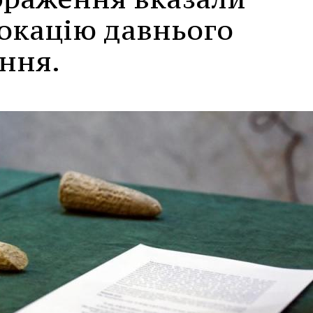
локацію давнього
ння.