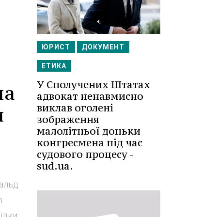
ЮРИСТ
ДОКУМЕНТ
ЕТИКА
У Сполучених Штатах
на
адвокат ненавмисно
виклав оголені
и
зображення
малолітньої доньки
конгресмена під час
судового процесу -
sud.ua.
альд
h
ідки.