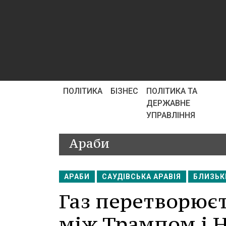
ПОЛІТИКА
БІЗНЕС
ПОЛІТИКА ТА
ДЕРЖАВНЕ
УПРАВЛІННЯ
Араби
АРАБИ
САУДІВСЬКА АРАВІЯ
БЛИЗЬК
Газ перетворюєт
між Трампом і Н