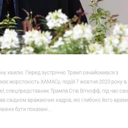
бну хвилю. Перед зустріччю Трамп ознайомився з
ює жорстокість ХАМАСу, подій 7 жовтня 2023 року в
rael, спецпредставник Трампа Стів Віткофф, під час св
тав свідком вражаючих кадрів, які глибоко його врази
инні бути показані ...