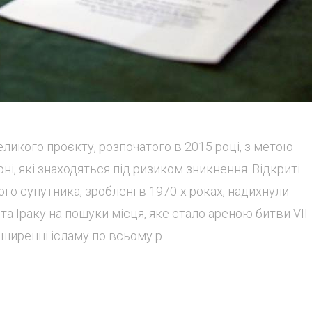
ликого проєкту, розпочатого в 2015 році, з метою
оні, які знаходяться під ризиком зникнення. Відкриті
о супутника, зроблені в 1970-х роках, надихнули
та Іраку на пошуки місця, яке стало ареною битви VII
ширенні ісламу по всьому р...