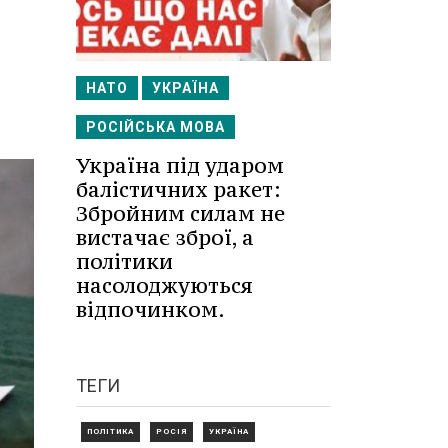
НАТО
УКРАЇНА
РОСІЙСЬКА МОВА
Україна під ударом
балістичних ракет:
Збройним силам не
вистачає зброї, а
політики
насолоджуються
відпочинком.
ТЕГИ
ПОЛІТИКА
РОСІЯ
УКРАЇНА