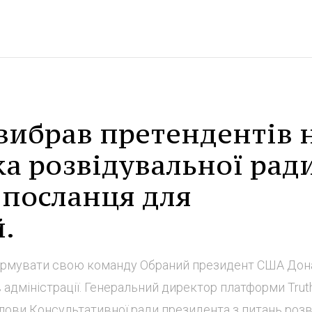
вибрав претендентів 
а розвідувальної рад
 посланця для
.
рмувати свою команду Обраний президент США Дон
 адміністрації. Генеральний директор платформи Trut
лови Консультативної ради президента з питань розв