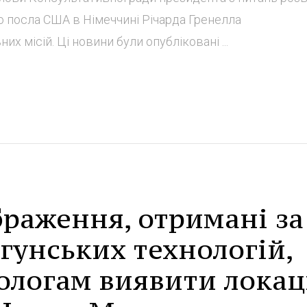
о посла США в Німеччині Річарда Гренелла
х місій. Ці новини були опубліковані ...
браження, отримані за
унських технологій,
ологам виявити локац