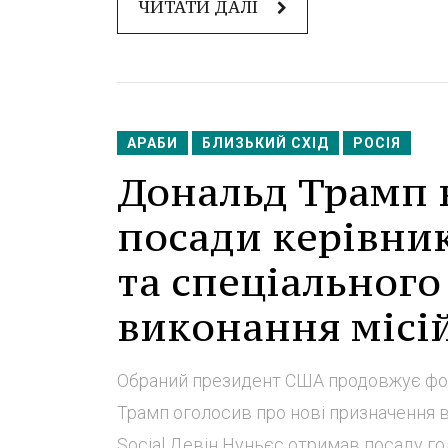
ЧИТАТИ ДАЛІ
АРАБИ
БЛИЗЬКИЙ СХІД
РОСІЯ
Дональд Трамп 
посади керівник
та спеціального
виконання місій
Обраний президент США продовжує фо
Трамп оголосив про нові призначення в
Social Девін Нуньєс отримав посаду го