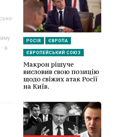
сько-
и
ламу
РОСІЯ
ЄВРОПА
 - в
ЄВРОПЕЙСЬКИЙ СОЮЗ
Макрон рішуче
висловив свою позицію
щодо свіжих атак Росії
на Київ.