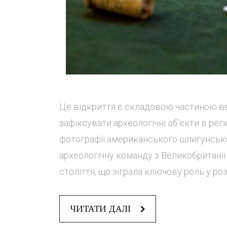
Це відкриття є складовою частиною ве
зафіксувати археологічні об'єкти в регі
фотографії американського шпигунськог
археологічну команду з Великобританії 
століття, що зіграла ключову роль у роз
ЧИТАТИ ДАЛІ