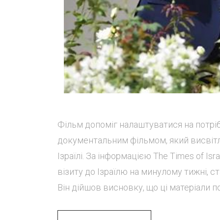
Фільм допоміг налаштуватися на потрі
документальним фільмом, який висвітл
Ізраїлі. За інформацією The Times of Is
візиту до Ізраїлю на минулому тижні, с
Він дійшов висновку, що ці матеріали пов