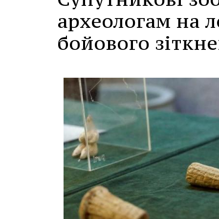
археологам на 
бойового зіткне