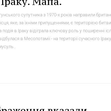
 Іраку. Мапа.
унського супутника з 1970-х років направили британ
сця, яке, за їхніми припущеннями, є територією битв
 подія в Іраку відіграла ключову роль у поширенні іс
відбулася в Месопотамії - на території сучасного Іраку
усуль...
браження вказали