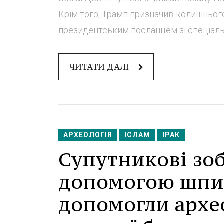
Крім того, Трамп призначив колишньог
президентським посланцем зі спеціальни
ЧИТАТИ ДАЛІ
АРХЕОЛОГІЯ
ІСЛАМ
ІРАК
Супутникові зо
допомогою шпиг
допомогли архе