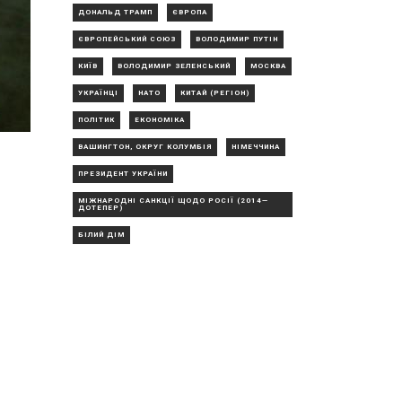
ДОНАЛЬД ТРАМП
ЄВРОПА
ЄВРОПЕЙСЬКИЙ СОЮЗ
ВОЛОДИМИР ПУТІН
КИЇВ
ВОЛОДИМИР ЗЕЛЕНСЬКИЙ
МОСКВА
УКРАЇНЦІ
НАТО
КИТАЙ (РЕГІОН)
ПОЛІТИК
ЕКОНОМІКА
ВАШИНГТОН, ОКРУГ КОЛУМБІЯ
НІМЕЧЧИНА
ПРЕЗИДЕНТ УКРАЇНИ
МІЖНАРОДНІ САНКЦІЇ ЩОДО РОСІЇ (2014—
ДОТЕПЕР)
БІЛИЙ ДІМ