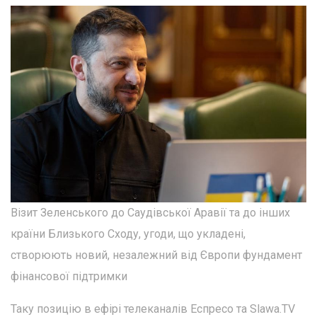
Візит Зеленського до Саудівської Аравії та до інших
країни Близького Сходу, угоди, що укладені,
створюють новий, незалежний від Європи фундамент
фінансової підтримки
Таку позицію в ефірі телеканалів Еспресо та Slawa.TV