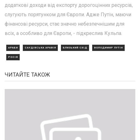
додаткові доходи від експорту дорогоцінних ресурсів,
слугують порятунком для Європи. Адже Путін, маючи
фінансові ресурси, стає значно небезпечнішим для
всіх, а особливо для Європи, - підкреслив Кульпа.
АРАБИ
САУДІВСЬКА АРАВІЯ
БЛИЗЬКИЙ СХІД
ВОЛОДИМИР ПУТІН
РОСІЯ
ЧИТАЙТЕ ТАКОЖ