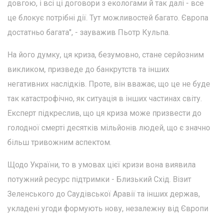
довгою, і всі ці договори з екологами й так далі - все
це блокує потрібні дії. Тут можливостей багато. Європа
достатньо багата", - зауважив Пьотр Кульпа.
На його думку, ця криза, безумовно, стане серйозним
викликом, призведе до банкрутств та інших
негативних наслідків. Проте, він вважає, що це не буде
так катастрофічно, як ситуація в інших частинах світу.
Експерт підкреслив, що ця криза може призвести до
голодної смерті десятків мільйонів людей, що є значно
більш тривожним аспектом.
Щодо України, то в умовах цієї кризи вона виявила
потужний ресурс підтримки - Близький Схід. Візит
Зеленського до Саудівської Аравії та інших держав,
укладені угоди формують нову, незалежну від Європи