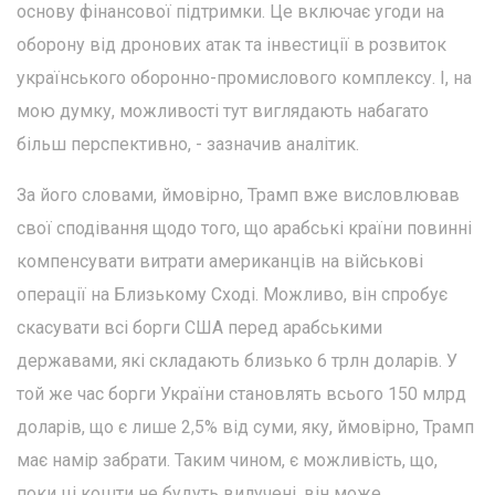
основу фінансової підтримки. Це включає угоди на
оборону від дронових атак та інвестиції в розвиток
українського оборонно-промислового комплексу. І, на
мою думку, можливості тут виглядають набагато
більш перспективно, - зазначив аналітик.
За його словами, ймовірно, Трамп вже висловлював
свої сподівання щодо того, що арабські країни повинні
компенсувати витрати американців на військові
операції на Близькому Сході. Можливо, він спробує
скасувати всі борги США перед арабськими
державами, які складають близько 6 трлн доларів. У
той же час борги України становлять всього 150 млрд
доларів, що є лише 2,5% від суми, яку, ймовірно, Трамп
має намір забрати. Таким чином, є можливість, що,
поки ці кошти не будуть вилучені, він може,