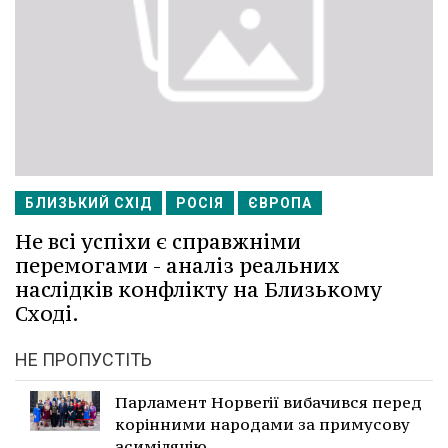
БЛИЗЬКИЙ СХІД
РОСІЯ
ЄВРОПА
Не всі успіхи є справжніми
перемогами - аналіз реальних
наслідків конфлікту на Близькому
Сході.
НЕ ПРОПУСТІТЬ
Парламент Норвегії вибачився перед
корінними народами за примусову
асиміляцію.