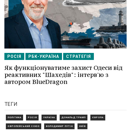
РОСІЯ
РБК-УКРАЇНА
СТРАТЕГІЯ
Як функціонуватиме захист Одеси від
реактивних "Шахедів": інтерв'ю з
автором BlueDragon
ТЕГИ
ПОЛІТИКА
РОСІЯ
УКРАЇНА
ДОНАЛЬД ТРАМП
ЄВРОПА
ЄВРОПЕЙСЬКИЙ СОЮЗ
ВОЛОДИМИР ПУТІН
КИЇВ