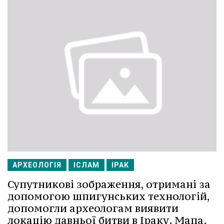
АРХЕОЛОГІЯ
ІСЛАМ
ІРАК
Супутникові зображення, отримані за
допомогою шпигунських технологій,
допомогли археологам виявити
локацію давньої битви в Іраку. Мапа.