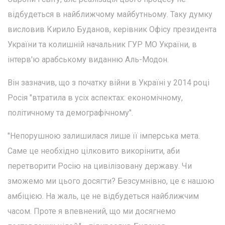
відбудеться в найближчому майбутньому. Таку думку
висловив Кирило Буданов, керівник Офісу президента
України та колишній начальник ГУР МО України, в
інтерв'ю арабському виданню Аль-Модон.
Він зазначив, що з початку війни в Україні у 2014 році
Росія "втратила в усіх аспектах: економічному,
політичному та демографічному".
"Непорушною залишилася лише її імперська мета.
Саме це необхідно цілковито викорінити, аби
перетворити Росію на цивілізовану державу. Чи
зможемо ми цього досягти? Безсумнівно, це є нашою
амбіцією. На жаль, це не відбудеться найближчим
часом. Проте я впевнений, що ми досягнемо