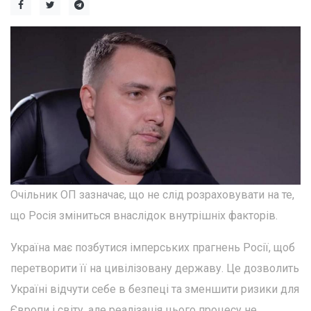
Очільник ОП зазначає, що не слід розраховувати на те,
що Росія зміниться внаслідок внутрішніх факторів.
Україна має позбутися імперських прагнень Росії, щоб
перетворити її на цивілізовану державу. Це дозволить
Україні відчути себе в безпеці та зменшити ризики для
Європи і світу, але реалізація цього процесу не