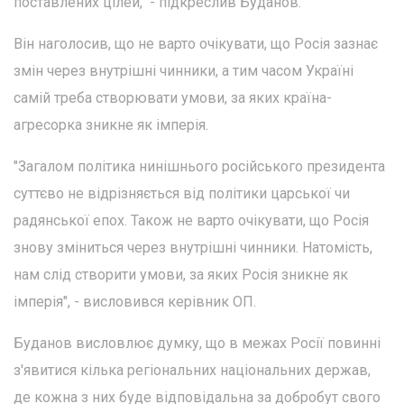
поставлених цілей," - підкреслив Буданов.
Він наголосив, що не варто очікувати, що Росія зазнає
змін через внутрішні чинники, а тим часом Україні
самій треба створювати умови, за яких країна-
агресорка зникне як імперія.
"Загалом політика нинішнього російського президента
суттєво не відрізняється від політики царської чи
радянської епох. Також не варто очікувати, що Росія
знову зміниться через внутрішні чинники. Натомість,
нам слід створити умови, за яких Росія зникне як
імперія", - висловився керівник ОП.
Буданов висловлює думку, що в межах Росії повинні
з'явитися кілька регіональних національних держав,
де кожна з них буде відповідальна за добробут свого