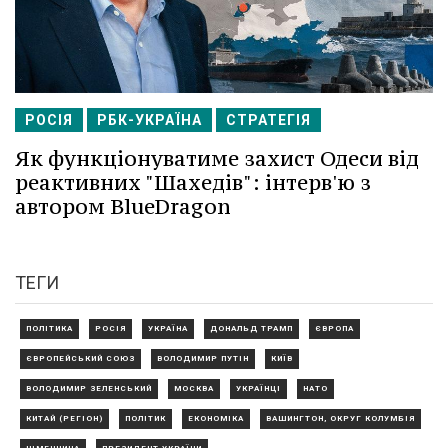
РОСІЯ
РБК-УКРАЇНА
СТРАТЕГІЯ
Як функціонуватиме захист Одеси від
реактивних "Шахедів": інтерв'ю з
автором BlueDragon
ТЕГИ
ПОЛІТИКА
РОСІЯ
УКРАЇНА
ДОНАЛЬД ТРАМП
ЄВРОПА
ЄВРОПЕЙСЬКИЙ СОЮЗ
ВОЛОДИМИР ПУТІН
КИЇВ
ВОЛОДИМИР ЗЕЛЕНСЬКИЙ
МОСКВА
УКРАЇНЦІ
НАТО
КИТАЙ (РЕГІОН)
ПОЛІТИК
ЕКОНОМІКА
ВАШИНГТОН, ОКРУГ КОЛУМБІЯ