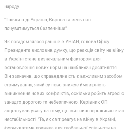
народу.
"Тільки тоді Україна, Європа та весь світ
почуватимуться безпечніше".
Як повідомлялося раніше в УНІАН, голова Офісу
Президента висловив думку, що реакція світу на війну
в Україні стане визначальним фактором для
встановлення нових норм на найближчі десятиліття.
Він зазначив, що справедливість є важливим засобом
стримування, який суттєво знижує ймовірність
виникнення нових конфліктів, оскільки робить агресію
занадто дорогою та небезпечною. Керівник ОП
акцентував увагу на тому, що світ нині переживає етап
нестабільності. "Те, як світ реагує на війну в Україні,
формуватиме правила для глобальної спільноти на