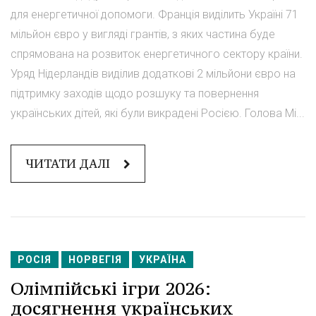
для енергетичної допомоги. Франція виділить Україні 71
мільйон євро у вигляді грантів, з яких частина буде
спрямована на розвиток енергетичного сектору країни.
Уряд Нідерландів виділив додаткові 2 мільйони євро на
підтримку заходів щодо розшуку та повернення
українських дітей, які були викрадені Росією. Голова Мі...
ЧИТАТИ ДАЛІ
РОСІЯ
НОРВЕГІЯ
УКРАЇНА
Олімпійські ігри 2026:
досягнення українських