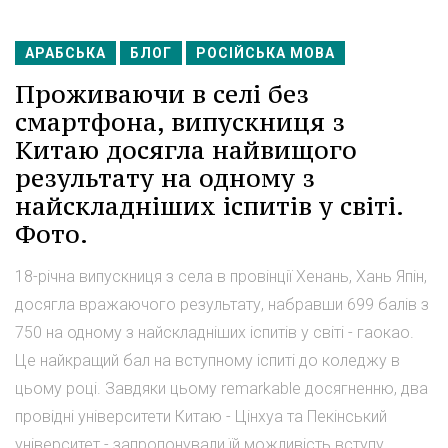
АРАБСЬКА
БЛОГ
РОСІЙСЬКА МОВА
Проживаючи в селі без
смартфона, випускниця з
Китаю досягла найвищого
результату на одному з
найскладніших іспитів у світі.
Фото.
18-річна випускниця з села в провінції Хенань, Хань Япін,
досягла вражаючого результату, набравши 699 балів з
750 на одному з найскладніших іспитів у світі - гаокао.
Це найкращий бал на вступному іспиті до коледжу в
цьому році. Завдяки цьому remarkable досягненню, два
провідні університети Китаю - Цінхуа та Пекінський
університет - запропонували їй можливість вступу.