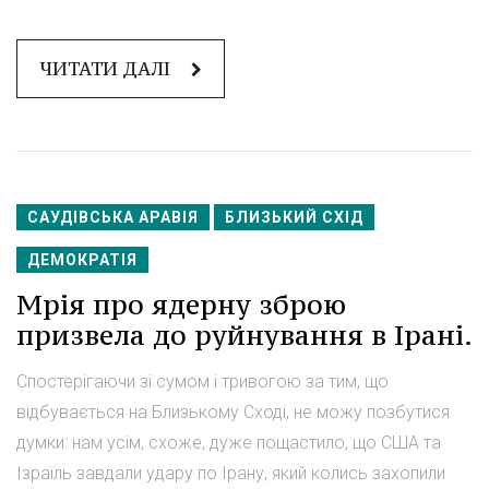
ЧИТАТИ ДАЛІ
САУДІВСЬКА АРАВІЯ
БЛИЗЬКИЙ СХІД
ДЕМОКРАТІЯ
Мрія про ядерну зброю
призвела до руйнування в Ірані.
Спостерігаючи зі сумом і тривогою за тим, що
відбувається на Близькому Сході, не можу позбутися
думки: нам усім, схоже, дуже пощастило, що США та
Ізраїль завдали удару по Ірану, який колись захопили