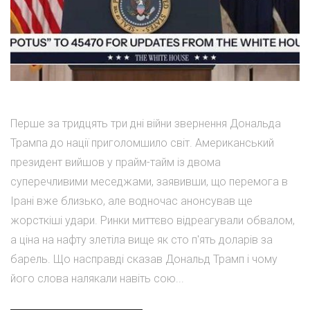
Перше за тридцять три дні війни звернення Дональда
Трампа до нації приголомшило світ. Американський
президент вийшов у прайм-тайм із двома
суперечливими меседжами, заявивши, що перемога в
Ірані вже близько, але водночас анонсував ще
жорсткіші удари. Ринки миттєво відреагували обвалом,
а ціна на нафту злетіла вище як сто п'ять доларів за
барель. Що насправді сказав Дональд Трамп і чому
його слова налякали навіть сою...