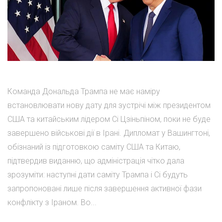
Команда Дональда Трампа не має наміру
встановлювати нову дату для зустрічі між президентом
США та китайським лідером Сі Цзіньпіном, поки не буде
завершено військові дії в Ірані. Дипломат у Вашингтоні,
обізнаний із підготовкою саміту США та Китаю,
підтвердив виданню, що адміністрація чітко дала
зрозуміти: наступні дати саміту Трампа і Сі будуть
запропоновані лише після завершення активної фази
конфлікту з Іраном. Во...