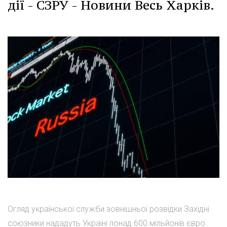
дії - СЗРУ - Новини Весь Харків.
Огляд української служби зовнішньої розвідки Західні
союзники нададуть Україні понад 600 мільйонів євро