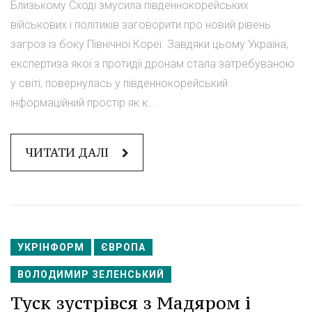
Близькому Сході змусила південнокорейських
військових і політиків заговорити про новий рівень
загроз із боку Північної Кореї. Завдяки цьому Україна,
експертиза якої з протидії дронам стала затребуваною
у світі, повернулась у південнокорейський
інформаційний простір як к...
ЧИТАТИ ДАЛІ
УКРІНФОРМ
ЄВРОПА
ВОЛОДИМИР ЗЕЛЕНСЬКИЙ
Туск зустрівся з Мадяром і