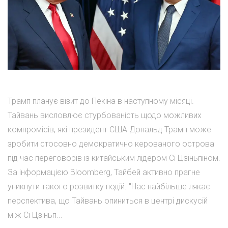
Трамп планує візит до Пекіна в наступному місяці.
Тайвань висловлює стурбованість щодо можливих
компромісів, які президент США Дональд Трамп може
зробити стосовно демократично керованого острова
під час переговорів із китайським лідером Сі Цзіньпіном.
За інформацією Bloomberg, Тайбей активно прагне
уникнути такого розвитку подій. "Нас найбільше лякає
перспектива, що Тайвань опиниться в центрі дискусій
між Сі Цзіньп...