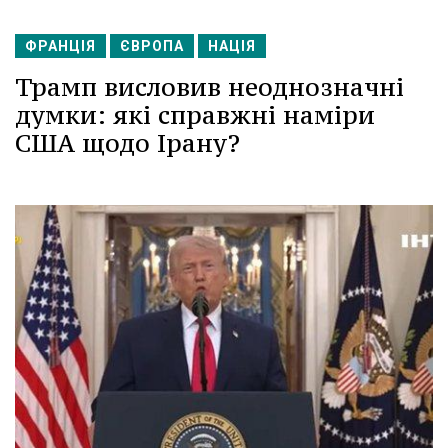
ФРАНЦІЯ
ЄВРОПА
НАЦІЯ
Трамп висловив неоднозначні
думки: які справжні наміри
США щодо Ірану?