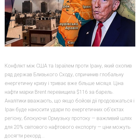
Конфлікт між США та Ізраїлем проти Ірану, який охопив
ряд держав Близького Сходу, спричинив глобальну
енергетичну кризу і триває вже більше місяця. Ціна
нафти марки Brent перевищила $116 за барель.
Аналітики вважають, що якщо бойові дії продовжаться і
Іран буде наносити удари по енергетичних об'єктах
регіону, блокуючи Ормузьку протоку — важливий шлях
для 20% світового нафтового експорту — ціни можуть
досягти рекорд...