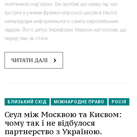
політичною кар'єрою. Він зробив цю заяву під час
зустрічі з учнями франко-кіпрської школи в Нікосії
напередодні неформального саміту європейських
лідерів. Його цитує Укрінформ. Макрон наголосив, що
перед тим, як стати ...
ЧИТАТИ ДАЛІ
БЛИЗЬКИЙ СХІД
МІЖНАРОДНЕ ПРАВО
РОСІЯ
Сеул між Москвою та Києвом:
чому так і не відбулося
партнерство з Україною.