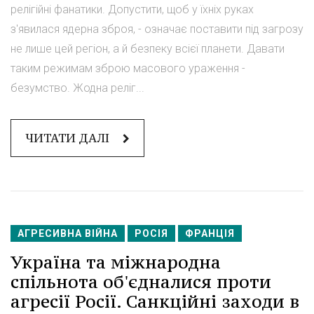
релігійні фанатики. Допустити, щоб у їхніх руках
з'явилася ядерна зброя, - означає поставити під загрозу
не лише цей регіон, а й безпеку всієї планети. Давати
таким режимам зброю масового ураження -
безумство. Жодна реліг...
ЧИТАТИ ДАЛІ
АГРЕСИВНА ВІЙНА
РОСІЯ
ФРАНЦІЯ
Україна та міжнародна
спільнота об'єдналися проти
агресії Росії. Санкційні заходи в