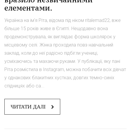
елементами.
Українка на ім'я Ріта, відома під ніком ritalemad22, вже
більше 15 років живе в Єгипті. Нещодавно вона
продемонструвала, як виглядає форма школярок у
місцевому селі. Жінка проходила повз навчальний
заклад, коли до неї радісно підбігли учениці,
усміхаючись та махаючи руками. У публікації, яку пані
Ріта розмістила в Instagram, можна побачити всіх дівчат
у однакових блакитних хустках, довгих темно-синіх
спідницях або са...
ЧИТАТИ ДАЛІ