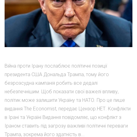
Війна проти Ірану послаблює політичні позиції
президента США Дональда Трампа, тому його
безрозсудна кампанія робить все дедалі
небезпечнішим. Щоб показати свої важелі впливу,
політик може залишити Україну та НАТО. Про це пише
видання The Economist, передає Цензор.НЕТ. Конфлікти
в Ірані та Україні Видання повідомляє, що конфлікт з
Іраном ставить під загрозу важливі політичні переваги
Трампа, зокрема його здатність в...