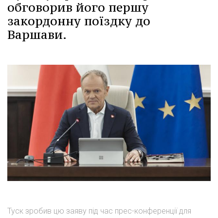
обговорив його першу
закордонну поїздку до
Варшави.
Туск зробив цю заяву під час прес-конференції для