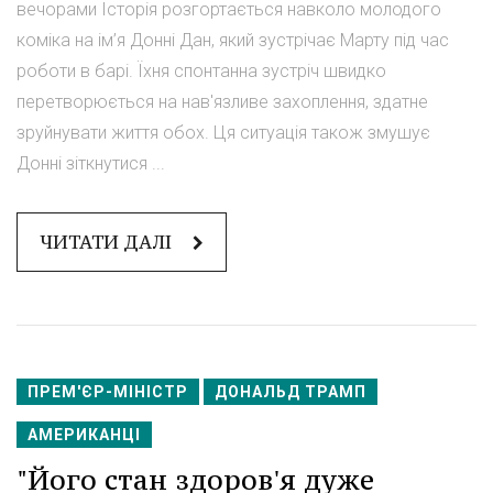
вечорами Історія розгортається навколо молодого
коміка на ім’я Донні Дан, який зустрічає Марту під час
роботи в барі. Їхня спонтанна зустріч швидко
перетворюється на нав'язливе захоплення, здатне
зруйнувати життя обох. Ця ситуація також змушує
Донні зіткнутися ...
ЧИТАТИ ДАЛІ
ПРЕМ'ЄР-МІНІСТР
ДОНАЛЬД ТРАМП
АМЕРИКАНЦІ
"Його стан здоров'я дуже