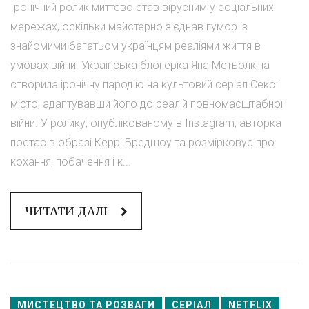
Іронічний ролик миттєво став вірусним у соціальних
мережах, оскільки майстерно з'єднав гумор із
знайомими багатьом українцям реаліями життя в
умовах війни. Українська блогерка Яна Метьолкіна
створила іронічну пародію на культовий серіал Секс і
місто, адаптувавши його до реалій повномасштабної
війни. У ролику, опублікованому в Instagram, авторка
постає в образі Керрі Бредшоу та розмірковує про
кохання, побачення і к...
ЧИТАТИ ДАЛІ
МИСТЕЦТВО ТА РОЗВАГИ
СЕРІАЛ
NETFLIX