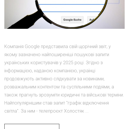
Компанія Google представила свій щорічний звіт, у
якому зазначено найпоширеніші пошукові запити
українських користувачів у 2025 році. Згідно з
інформацією, наданою компанією, українці
продовжують активно слідкувати за новинами,
розважальним контентом та суспільними подіями, а
також прагнуть зрозуміти юридичні та військові терміни.
Найпопулярнішим став запит "графік відключення
світла". За ним - телепроєкт Холостяк ...