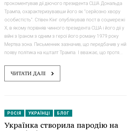
прокоментував дії діючого президента США Дональда
Трампа, охарактеризувавши його як "серйозно хвору
особистість". Стівен Кінг опублікував пост в соцмережі
Х, в якому порівняв чинного президента США і його дії у
війні з Іраном з одним з герої його роману 1979 року
Мертва зона. Письменник зазначив, що передбачив у ній
появу політика на кшталт Трампа. І вважає, що протя...
ЧИТАТИ ДАЛІ
РОСІЯ
УКРАЇНЦІ
БЛОГ
Українка створила пародію на