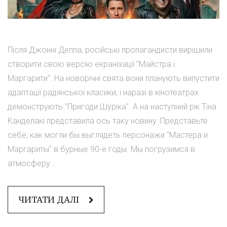
Після Джонні Деппа, російські пропагандисти вирішили
створити свою версію екранізації "Майстра і
Маргарити". На новорічні свята вони планують випустити
адаптації радянської класики, і наразі в кінотеатрах
демонструють "Пригоди Шуріка". А на наступний рік Тіна
Канделакі представила ось таку новину: Представьте
себе, как могли бы выглядеть персонажи "Мастера и
Маргариты" в бурные 90-е годы. Мы погрузимся в
атмосферу ...
ЧИТАТИ ДАЛІ