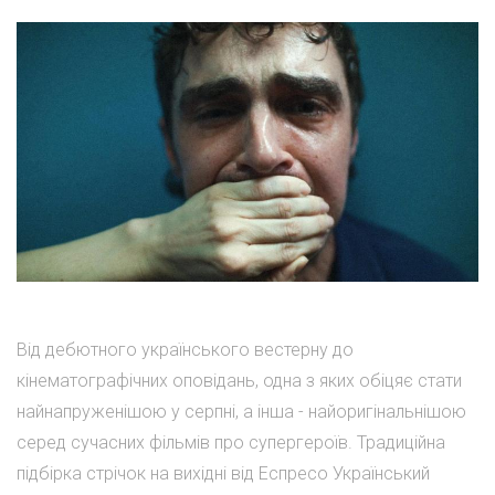
Від дебютного українського вестерну до
кінематографічних оповідань, одна з яких обіцяє стати
найнапруженішою у серпні, а інша - найоригінальнішою
серед сучасних фільмів про супергероїв. Традиційна
підбірка стрічок на вихідні від Еспресо Український