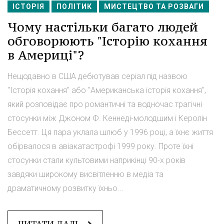
ІСТОРІЯ
ПОЛІТИК
МИСТЕЦТВО ТА РОЗВАГИ
Чому настільки багато людей
обговорюють "Історію кохання
в Америці"?
Нещодавно в США дебютував серіал під назвою
"Історія кохання" або "Американська історія кохання",
який розповідає про романтичні та водночас трагічні
стосунки між Джоном Ф. Кеннеді-молодшим і Керолін
Бессетт. Ця пара уклала шлюб у 1996 році, а їхнє життя
обірвалося в авіакатастрофі 1999 року. Проте їхні
стосунки стали культовими наприкінці 90-х років
завдяки широкому висвітленню в медіа та
драматичному розвитку їхньо...
ЧИТАТИ ДАЛІ