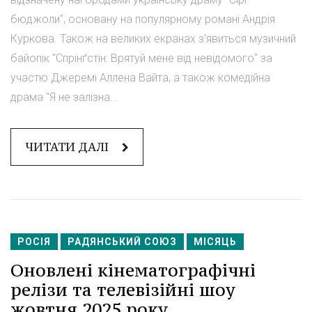
бюджоли", основану на популярному романі Андрія
Куркова. Також на великих екранах з'явиться музичний
байопік "Спрінґстін: Врятуй мене від невідомого" за
участю Джеремі Аллена Вайта, а також комедійна
драма "Я не залізна...
ЧИТАТИ ДАЛІ
РОСІЯ
РАДЯНСЬКИЙ СОЮЗ
МІСЯЦЬ
Оновлені кінематографічні
релізи та телевізійні шоу
жовтня 2025 року.