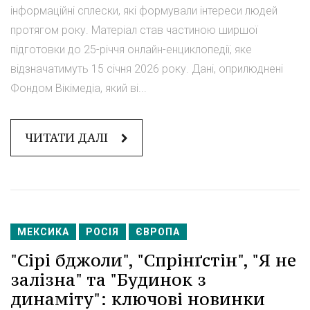
інформаційні сплески, які формували інтереси людей
протягом року. Матеріал став частиною ширшої
підготовки до 25-річчя онлайн-енциклопедії, яке
відзначатимуть 15 січня 2026 року. Дані, оприлюднені
Фондом Вікімедіа, який ві...
ЧИТАТИ ДАЛІ
МЕКСИКА
РОСІЯ
ЄВРОПА
"Сірі бджоли", "Спрінґстін", "Я не
залізна" та "Будинок з
динаміту": ключові новинки