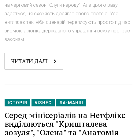
на черговий сезон "Слуги народу". Але цього разу,
здається, ця схожість досягла свого апогею. Усе
виглядає так, ніби сценарій переписують просто під час
зйомок, а логіка державного управління всуху програє
законам...
ЧИТАТИ ДАЛІ
ІСТОРІЯ
БІЗНЕС
ЛА-МАНШ
Серед мінісеріалів на Нетфлікс
виділяються "Кришталева
зозуля", "Олена" та "Анатомія