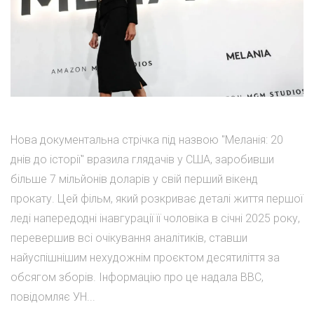
Нова документальна стрічка під назвою "Меланія: 20
днів до історії" вразила глядачів у США, заробивши
більше 7 мільйонів доларів у свій перший вікенд
прокату. Цей фільм, який розкриває деталі життя першої
леді напередодні інавгурації її чоловіка в січні 2025 року,
перевершив всі очікування аналітиків, ставши
найуспішнішим нехудожнім проєктом десятиліття за
обсягом зборів. Інформацію про це надала BBC,
повідомляє УН...