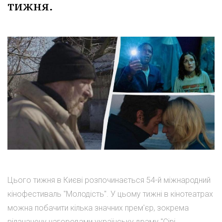
тижня.
Цього тижня в Києві розпочинається 54-й міжнародний
кінофестиваль "Молодість". У цьому тижні в кінотеатрах
можна побачити кілька значних прем'єр, зокрема
відзначену нагородами українську драму "Сірі