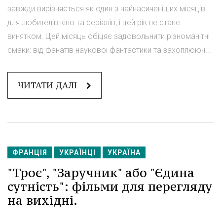
завжди вирізняється як один з найнасиченіших місяців
для любителів кіно та серіалів, і цей рік не стане
винятком. Цей місяць обіцяє задовольнити різноманітні
смаки: від фанатів наукової фантастики та захоплююч...
ЧИТАТИ ДАЛІ
ФРАНЦІЯ
УКРАЇНЦІ
УКРАЇНА
"Троє", "Заручник" або "Єдина
сутність": фільми для перегляду
на вихідні.