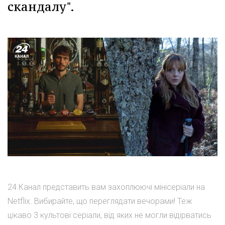
скандалу".
24 Канал представить вам захоплюючі мінісеріали на
Netflix. Вибирайте, що переглядати вечорами! Теж
цікаво 3 культові серіали, від яких не могли відірватись