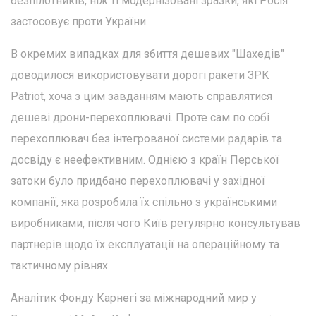
безпілотників, ніж ті модернізовані зразки, які Росія
застосовує проти України.
В окремих випадках для збиття дешевих "Шахедів"
доводилося використовувати дорогі ракети ЗРК
Patriot, хоча з цим завданням мають справлятися
дешеві дрони-перехоплювачі. Проте сам по собі
перехоплювач без інтегрованої системи радарів та
досвіду є неефективним. Однією з країн Перської
затоки було придбано перехоплювачі у західної
компанії, яка розробила їх спільно з українськими
виробниками, після чого Київ регулярно консультував
партнерів щодо їх експлуатації на операційному та
тактичному рівнях.
Аналітик Фонду Карнегі за міжнародний мир у