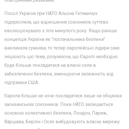
повітряними ризиками.
Посол України при НАТО Альона Гетманчук
підкреслила, що відношення союзників суттєво
еволюціонувало з літа минулого року. Якщо раніше
концепція України як "постачальника безпеки"
викликала сумніви, то тепер європейські лідери самі
ініціюють цю тему, розуміючи, що Європі необхідно
буде більше покладатися на власні сили в
забезпеченні безпеки, зменшуючи залежність від
підтримки США.
Європа більше не хоче покладатися лише на обіцянки
заокеанських союзників. Поки НАТО залишається
основою колективної безпеки, Лондон, Париж,
Варшава, Берлін і Осло вибудовують власну мережу