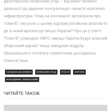
двосторонніх оборонних угод -- від ракет великої
дальності до ядерних консультацій і захисту критичної
інфраструктури. Чому на континенті заговорили про
"план Б", яку роль у цьому відіграє російська загроза та
де в новій архітектурі місце України? Про це у статті
"План Б" усередині НАТО: навіщо Європа будує власний
оборонний каркас" пише завідувач відділу
Національного інституту стратегічних досліджень
Олексій Іжак.
САУДІВСЬКА АРАВІЯ
БЛИЗЬКИЙ СХІД
РОСІЯ
ЄВРОПА
ВОЛОДИМИР ЗЕЛЕНСЬКИЙ
ЧИТАЙТЕ ТАКОЖ