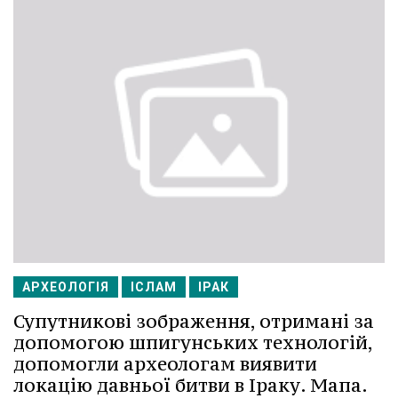
АРХЕОЛОГІЯ
ІСЛАМ
ІРАК
Супутникові зображення, отримані за
допомогою шпигунських технологій,
допомогли археологам виявити
локацію давньої битви в Іраку. Мапа.