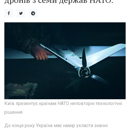
дронів з семи держав НАТО.
Київ презентує країнам НАТО неповторні технологічні
рішення.
До кінця року Україна має намір укласти значні