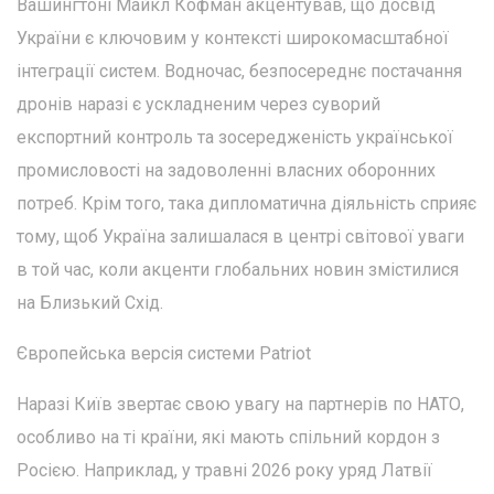
Вашингтоні Майкл Кофман акцентував, що досвід
України є ключовим у контексті широкомасштабної
інтеграції систем. Водночас, безпосереднє постачання
дронів наразі є ускладненим через суворий
експортний контроль та зосередженість української
промисловості на задоволенні власних оборонних
потреб. Крім того, така дипломатична діяльність сприяє
тому, щоб Україна залишалася в центрі світової уваги
в той час, коли акценти глобальних новин змістилися
на Близький Схід.
Європейська версія системи Patriot
Наразі Київ звертає свою увагу на партнерів по НАТО,
особливо на ті країни, які мають спільний кордон з
Росією. Наприклад, у травні 2026 року уряд Латвії