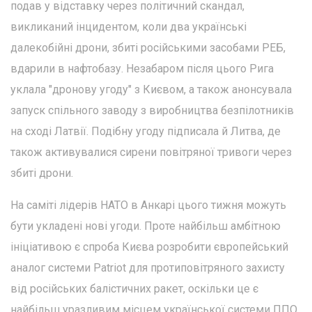
подав у відставку через політичний скандал,
викликаний інцидентом, коли два українські
далекобійні дрони, збиті російськими засобами РЕБ,
вдарили в нафтобазу. Незабаром після цього Рига
уклала "дронову угоду" з Києвом, а також анонсувала
запуск спільного заводу з виробництва безпілотників
на сході Латвії. Подібну угоду підписала й Литва, де
також активувалися сирени повітряної тривоги через
збиті дрони.
На саміті лідерів НАТО в Анкарі цього тижня можуть
бути укладені нові угоди. Проте найбільш амбітною
ініціативою є спроба Києва розробити європейський
аналог системи Patriot для протиповітряного захисту
від російських балістичних ракет, оскільки це є
найбільш уразливим місцем української системи ППО