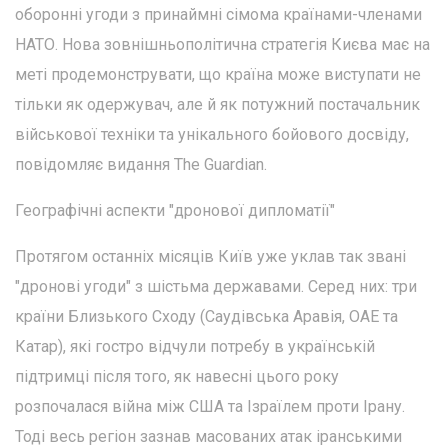
оборонні угоди з принаймні сімома країнами-членами
НАТО. Нова зовнішньополітична стратегія Києва має на
меті продемонструвати, що країна може виступати не
тільки як одержувач, але й як потужний постачальник
військової техніки та унікального бойового досвіду,
повідомляє видання The Guardian.
Географічні аспекти "дронової дипломатії"
Протягом останніх місяців Київ уже уклав так звані
"дронові угоди" з шістьма державами. Серед них: три
країни Близького Сходу (Саудівська Аравія, ОАЕ та
Катар), які гостро відчули потребу в українській
підтримці після того, як навесні цього року
розпочалася війна між США та Ізраїлем проти Ірану.
Тоді весь регіон зазнав масованих атак іранськими