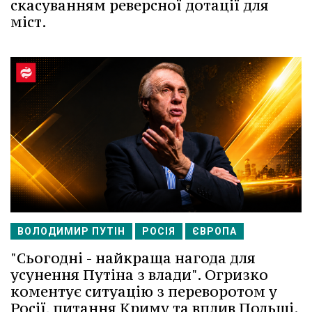
скасуванням реверсної дотації для
міст.
ВОЛОДИМИР ПУТІН
РОСІЯ
ЄВРОПА
"Сьогодні - найкраща нагода для
усунення Путіна з влади". Огризко
коментує ситуацію з переворотом у
Росії, питання Криму та вплив Польщі.