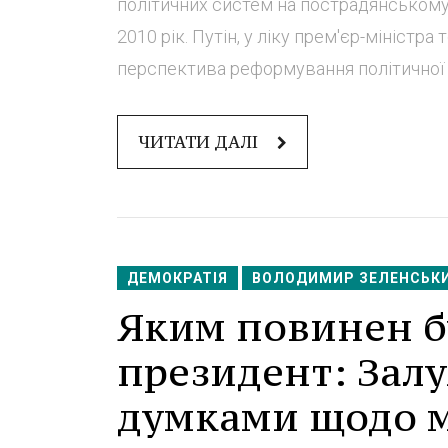
політичних систем на пострадянському
2010 рік. Путін, у ліку прем'єр-міністра
перспектива реформування політичної си
ЧИТАТИ ДАЛІ
ДЕМОКРАТІЯ
ВОЛОДИМИР ЗЕЛЕНСЬК
Яким повинен б
президент: Зал
думками щодо мо