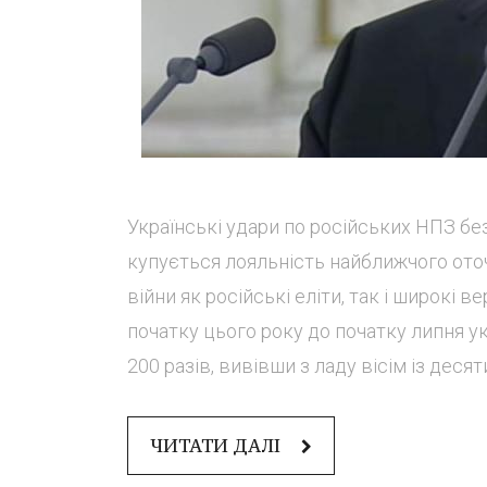
Українські удари по російських НПЗ бе
купується лояльність найближчого ото
війни як російські еліти, так і широкі 
початку цього року до початку липня у
200 разів, вивівши з ладу вісім із десят
ЧИТАТИ ДАЛІ