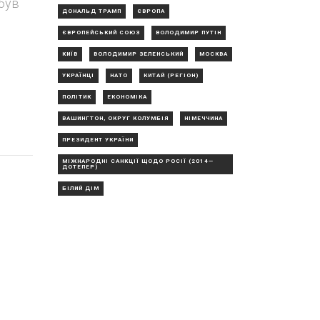
 був
ДОНАЛЬД ТРАМП
ЄВРОПА
ЄВРОПЕЙСЬКИЙ СОЮЗ
ВОЛОДИМИР ПУТІН
КИЇВ
ВОЛОДИМИР ЗЕЛЕНСЬКИЙ
МОСКВА
УКРАЇНЦІ
НАТО
КИТАЙ (РЕГІОН)
ПОЛІТИК
ЕКОНОМІКА
ВАШИНГТОН, ОКРУГ КОЛУМБІЯ
НІМЕЧЧИНА
ПРЕЗИДЕНТ УКРАЇНИ
МІЖНАРОДНІ САНКЦІЇ ЩОДО РОСІЇ (2014—
ДОТЕПЕР)
БІЛИЙ ДІМ