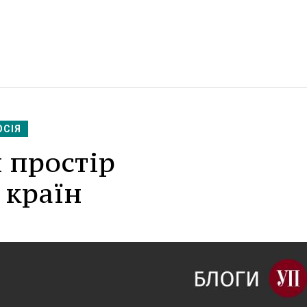
ОСІЯ
 простір
 країн