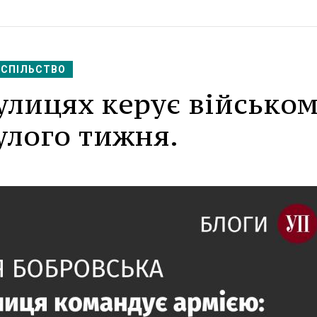
УСПІЛЬСТВО
улицях керує військом
улого тижня.