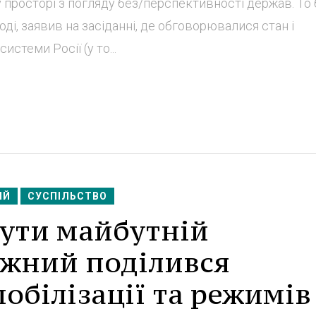
 просторі з погляду без/перспективності держав. То
 тоді, заявив на засіданні, де обговорювалися стан і
стеми Росії (у то...
ИЙ
СУСПІЛЬСТВО
ути майбутній
ужний поділився
білізації та режимів