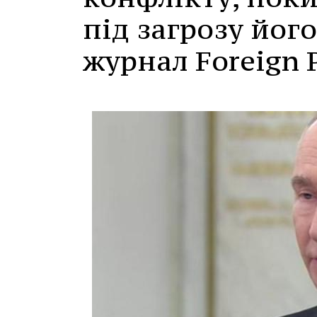
під загрозу йог
журнал Foreign P