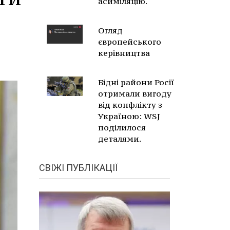
асиміляцію.
Огляд
європейського
керівництва
Бідні райони Росії
отримали вигоду
від конфлікту з
Україною: WSJ
поділилося
деталями.
СВІЖІ ПУБЛІКАЦІЇ