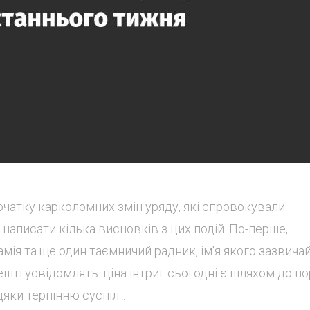
очатку карколомних змін уряду, які спровокували
написати кілька висновків з цих подій. По-перше,
мія та ще один таємничий радник, ім'я якого зазвичай
шті усвідомлять: ціна інтриг сьогодні є шляхом до п
яки терпінню суспіл...