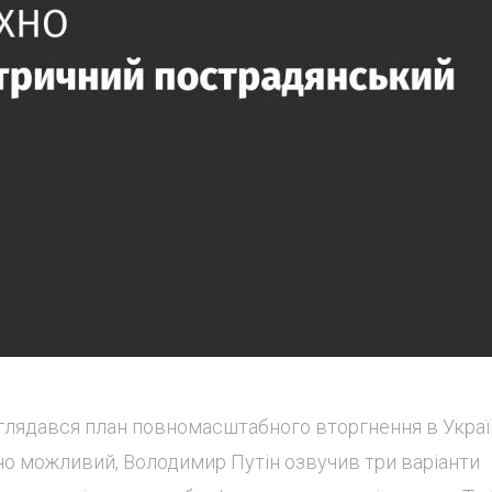
зглядався план повномасштабного вторгнення в Украї
но можливий, Володимир Путін озвучив три варіанти