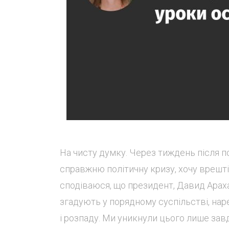
На чисту думку. Через тиждень після п
справжню політичну кризу, хочу врешті 
сподіваюся, що президент, Давид Араха
згадують у порядному суспільстві, наре
і розпаду. Ми уникнули цього лише завд