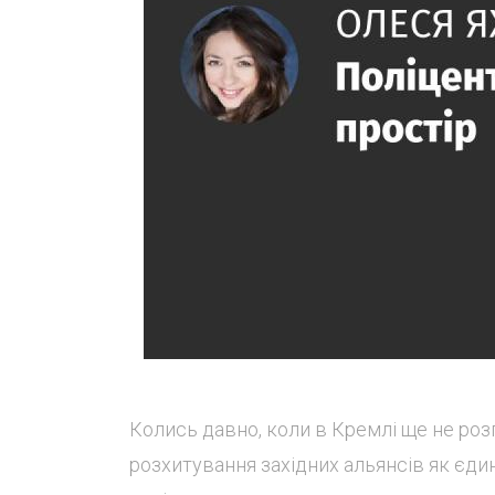
Колись давно, коли в Кремлі ще не ро
розхитування західних альянсів як єди