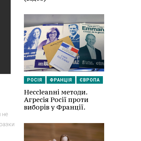
РОСІЯ
ФРАНЦІЯ
ЄВРОПА
Несcleanні методи.
Агресія Росії проти
виборів у Франції.
 не
оразки