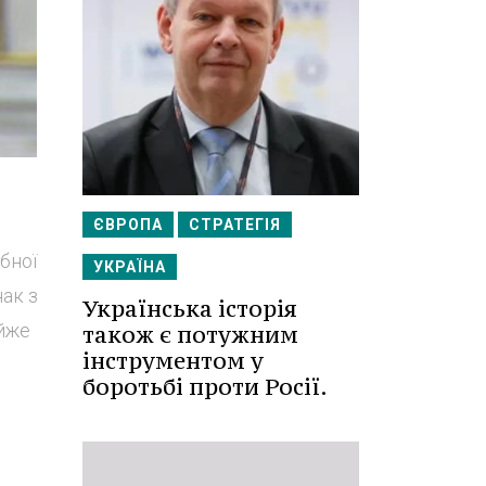
ЄВРОПА
СТРАТЕГІЯ
бної
УКРАЇНА
нак з
Українська історія
айже
також є потужним
інструментом у
боротьбі проти Росії.