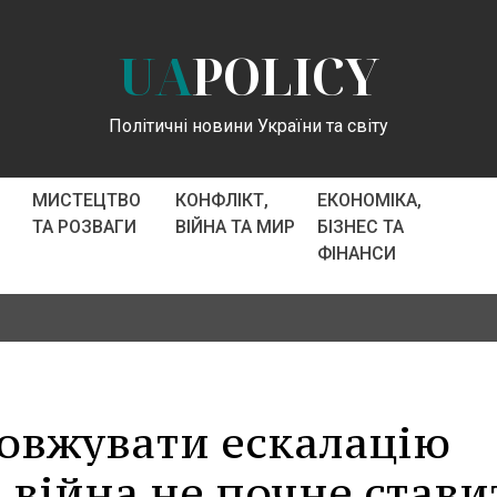
UA
POLICY
Політичні новини України та світу
МИСТЕЦТВО
КОНФЛІКТ,
ЕКОНОМІКА,
ТА РОЗВАГИ
ВІЙНА ТА МИР
БІЗНЕС ТА
ФІНАНСИ
довжувати ескалацію
 війна не почне стави