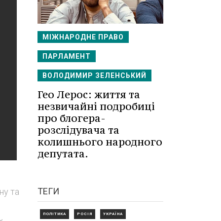
МІЖНАРОДНЕ ПРАВО
ПАРЛАМЕНТ
ВОЛОДИМИР ЗЕЛЕНСЬКИЙ
Гео Лерос: життя та
незвичайні подробиці
про блогера-
розслідувача та
колишнього народного
депутата.
ТЕГИ
ну та
ПОЛІТИКА
РОСІЯ
УКРАЇНА