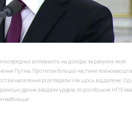
зпосередньо впливають на доходи, за рахунок яких
чення Путіна. Протягом більшої частини повномасшта
верстви населення розглядали її як щось віддалене. Од
країнські дрони завдали ударів по російських НПЗ м
и найбільши...