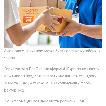
Ймовірною причиною може бути політика китайських
банків.
Користувачі з Росії на платформі AliExpress не мають
можливості придбати оперативну пам'ять стандарту
DDR4 та DDR5, а також SSD-накопичувачі у форм-
факторі M.2.
Цю інформацію повідомляють російські ЗМІ.