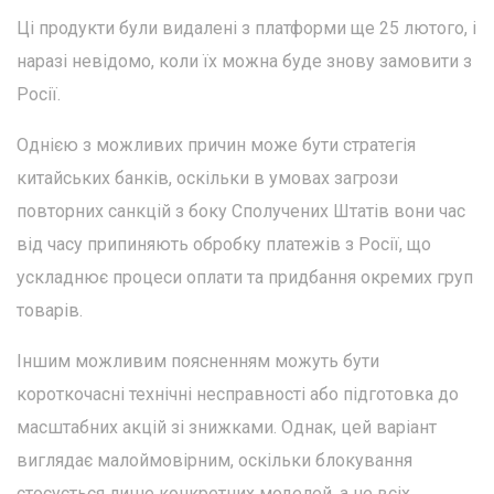
Ці продукти були видалені з платформи ще 25 лютого, і
наразі невідомо, коли їх можна буде знову замовити з
Росії.
Однією з можливих причин може бути стратегія
китайських банків, оскільки в умовах загрози
повторних санкцій з боку Сполучених Штатів вони час
від часу припиняють обробку платежів з Росії, що
ускладнює процеси оплати та придбання окремих груп
товарів.
Іншим можливим поясненням можуть бути
короткочасні технічні несправності або підготовка до
масштабних акцій зі знижками. Однак, цей варіант
виглядає малоймовірним, оскільки блокування
стосується лише конкретних моделей, а не всіх