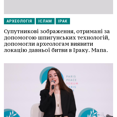
АРХЕОЛОГІЯ
ІСЛАМ
ІРАК
Супутникові зображення, отримані за
допомогою шпигунських технологій,
допомогли археологам виявити
локацію давньої битви в Іраку. Мапа.