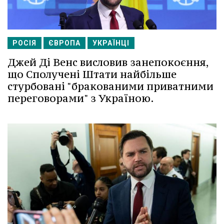
РОСІЯ
ЄВРОПА
УКРАЇНЦІ
Джей Ді Венс висловив занепокоєння,
що Сполучені Штати найбільше
стурбовані "бракованими приватними
переговорами" з Україною.