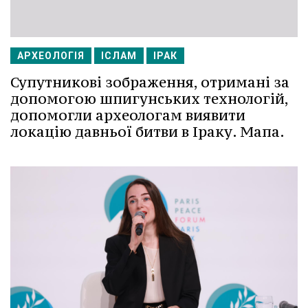
АРХЕОЛОГІЯ
ІСЛАМ
ІРАК
Супутникові зображення, отримані за
допомогою шпигунських технологій,
допомогли археологам виявити
локацію давньої битви в Іраку. Мапа.