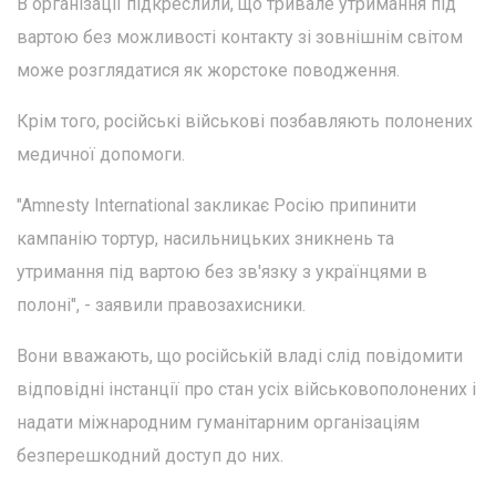
В організації підкреслили, що тривале утримання під
вартою без можливості контакту зі зовнішнім світом
може розглядатися як жорстоке поводження.
Крім того, російські військові позбавляють полонених
медичної допомоги.
"Amnesty International закликає Росію припинити
кампанію тортур, насильницьких зникнень та
утримання під вартою без зв'язку з українцями в
полоні", - заявили правозахисники.
Вони вважають, що російській владі слід повідомити
відповідні інстанції про стан усіх військовополонених і
надати міжнародним гуманітарним організаціям
безперешкодний доступ до них.