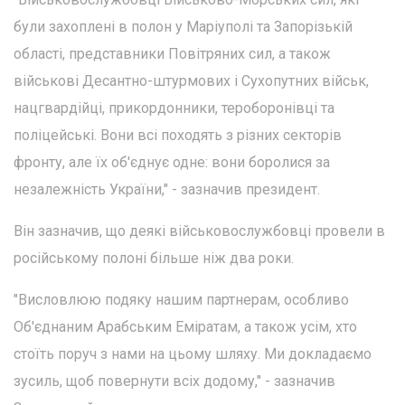
були захоплені в полон у Маріуполі та Запорізькій
області, представники Повітряних сил, а також
військові Десантно-штурмових і Сухопутних військ,
нацгвардійці, прикордонники, тероборонівці та
поліцейські. Вони всі походять з різних секторів
фронту, але їх об'єднує одне: вони боролися за
незалежність України," - зазначив президент.
Він зазначив, що деякі військовослужбовці провели в
російському полоні більше ніж два роки.
"Висловлюю подяку нашим партнерам, особливо
Об'єднаним Арабським Еміратам, а також усім, хто
стоїть поруч з нами на цьому шляху. Ми докладаємо
зусиль, щоб повернути всіх додому," - зазначив