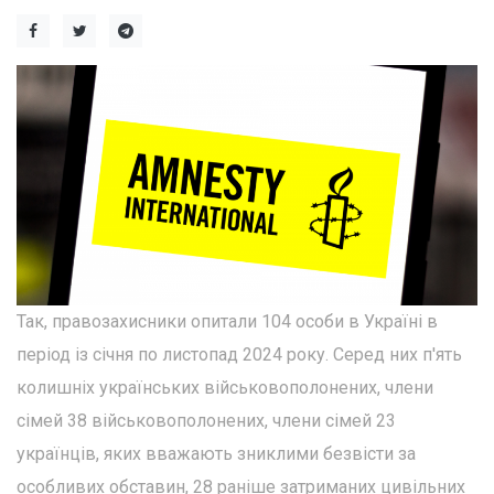
Так, правозахисники опитали 104 особи в Україні в
період із січня по листопад 2024 року. Серед них п'ять
колишніх українських військовополонених, члени
сімей 38 військовополонених, члени сімей 23
українців, яких вважають зниклими безвісти за
особливих обставин, 28 раніше затриманих цивільних