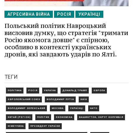
АГРЕСИВНА ВІЙНА
РОСІЯ
УКРАЇНЦІ
Польський політик Навроцький
висловив думку, що стратегія "тримати
Росію якомога довше" є спірною,
особливо в контексті українських
дронів, які завдають ударів по Ялті.
ТЕГИ
ПОЛІТИКА
РОСІЯ
УКРАЇНА
ДОНАЛЬД ТРАМП
ЄВРОПА
ЄВРОПЕЙСЬКИЙ СОЮЗ
ВОЛОДИМИР ПУТІН
КИЇВ
ВОЛОДИМИР ЗЕЛЕНСЬКИЙ
МОСКВА
УКРАЇНЦІ
НАТО
КИТАЙ (РЕГІОН)
ПОЛІТИК
ЕКОНОМІКА
ВАШИНГТОН, ОКРУГ КОЛУМБІЯ
НІМЕЧЧИНА
ПРЕЗИДЕНТ УКРАЇНИ