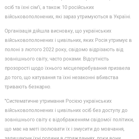
осіб та їхні сім'ї, а також 10 російських
військовополонених, які зараз утримуються в Україні.
Організація дійшла висновку, що українських
військовополонених і цивільних, яких Росія утримує в
полоні з лютого 2022 року, свідомо відрізають від
зовнішнього світу, часто роками. Відсутність
прозорості щодо їхнього місцеперебування призвела
до того, що катування та їхні незаконні вбивства
тривають безкарно.
"Систематичне утримання Росією українських
військовополонених і цивільних осіб без доступу до
зовнішнього світу є відображенням свідомої політики,
що має на меті ізолювати їх і змусити до мовчання,
залишаючи їхні родини в стражданнях, поки вони