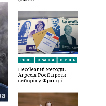
РОСІЯ
ФРАНЦІЯ
ЄВРОПА
Несcleanні методи.
Агресія Росії проти
виборів у Франції.