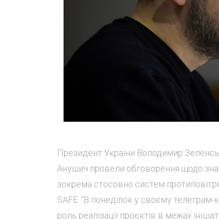
Президент України Володимир Зеленськи
Анушич провели обговорення щодо знач
зокрема стосовно систем протиповітря
SAFE. "В понеділок у своєму телеграм
роль реалізації проєктів в межах ініціат