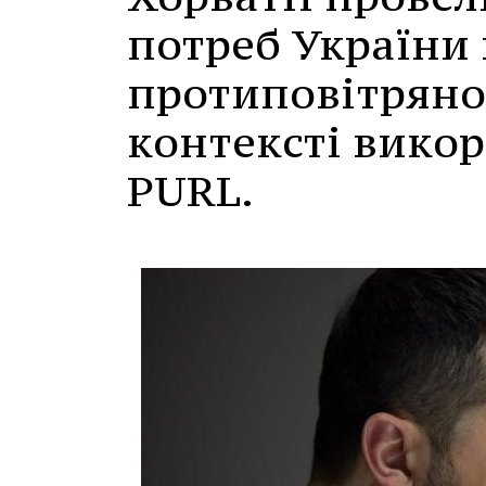
потреб України 
протиповітряної
контексті вико
PURL.