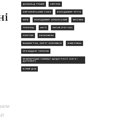
ДОНАЛЬД ТРАМП
ЄВРОПА
ні
ЄВРОПЕЙСЬКИЙ СОЮЗ
ВОЛОДИМИР ПУТІН
КИЇВ
ВОЛОДИМИР ЗЕЛЕНСЬКИЙ
МОСКВА
УКРАЇНЦІ
НАТО
КИТАЙ (РЕГІОН)
ПОЛІТИК
ЕКОНОМІКА
ВАШИНГТОН, ОКРУГ КОЛУМБІЯ
НІМЕЧЧИНА
ПРЕЗИДЕНТ УКРАЇНИ
МІЖНАРОДНІ САНКЦІЇ ЩОДО РОСІЇ (2014—
ДОТЕПЕР)
БІЛИЙ ДІМ
вили
що