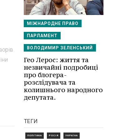
МІЖНАРОДНЕ ПРАВО
ПАРЛАМЕНТ
ВОЛОДИМИР ЗЕЛЕНСЬКИЙ
ворів
Гео Лерос: життя та
їни
незвичайні подробиці
про блогера-
розслідувача та
колишнього народного
депутата.
ТЕГИ
ПОЛІТИКА
РОСІЯ
УКРАЇНА