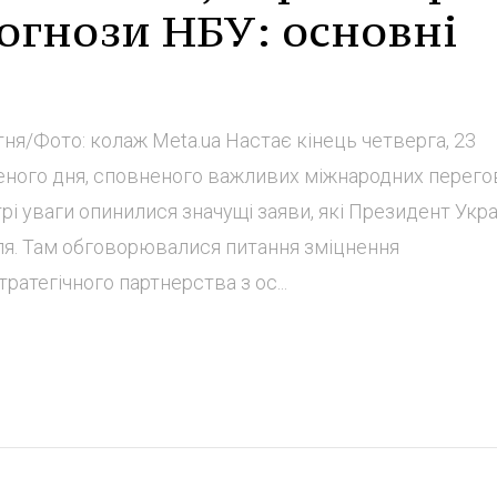
огнози НБУ: основні
.
тня/Фото: колаж Мeta.ua Настає кінець четверга, 23
ченого дня, сповненого важливих міжнародних перего
трі уваги опинилися значущі заяви, які Президент Укра
еля. Там обговорювалися питання зміцнення
ратегічного партнерства з ос...