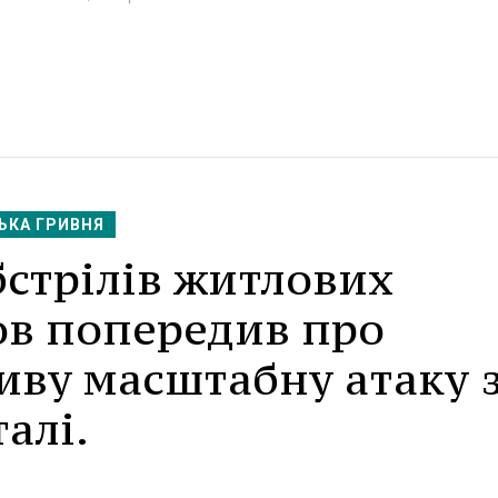
ЬКА ГРИВНЯ
бстрілів житлових
ов попередив про
иву масштабну атаку 
талі.