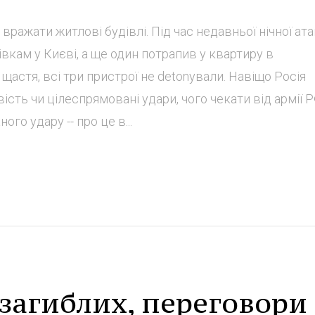
вражати житлові будівлі. Під час недавньої нічної ат
вкам у Києві, а ще один потрапив у квартиру в
астя, всі три пристрої не detonували. Навіщо Росія
ість чи цілеспрямовані удари, чого чекати від армії 
го удару -- про це в...
загиблих, переговори 