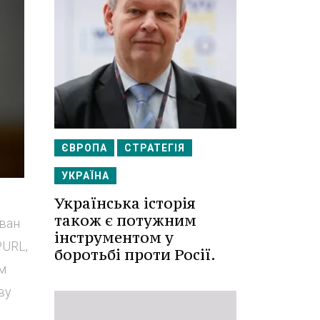
ЄВРОПА
СТРАТЕГІЯ
УКРАЇНА
Українська історія
також є потужним
Іван
інструментом у
PURL,
боротьбі проти Росії.
зм
ву