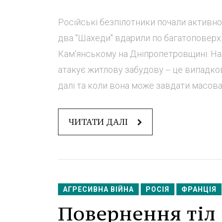
Російські безпілотники почали активно 
два "Шахеди" вдарили по багатоповерхі
Кам'янському на Дніпропетровщині. На щ
атакує житлову забудову -- це випадков
далі та коли вона може завдати масовано
ЧИТАТИ ДАЛІ
АГРЕСИВНА ВІЙНА
РОСІЯ
ФРАНЦІЯ
Повернення тіл 