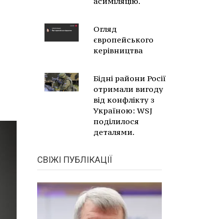
асиміляцію.
Огляд
європейського
керівництва
Бідні райони Росії
отримали вигоду
від конфлікту з
Україною: WSJ
поділилося
деталями.
СВІЖІ ПУБЛІКАЦІЇ