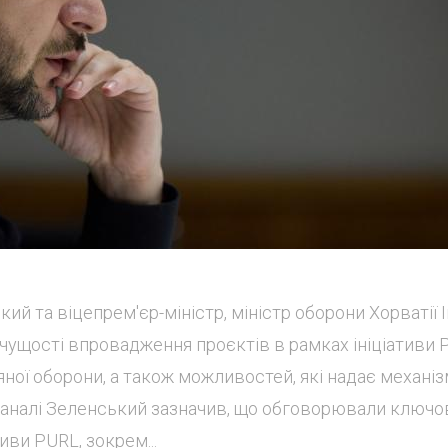
й та віцепрем'єр-міністр, міністр оборони Хорватії 
ущості впровадження проєктів в рамках ініціативи 
ної оборони, а також можливостей, які надає механі
-каналі Зеленський зазначив, що обговорювали ключо
иви PURL, зокрем...