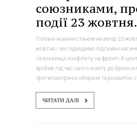
союзниками, пр
події 23 жовтня
Головні новини станом на вечір 23 жов
жовтня, і ми підводимо підсумки наси
та ескалації конфлікту на фронті. В цен
зробив під час свого візиту до Брюсс
протиповітряної оборони та розвиток ст
ЧИТАТИ ДАЛІ