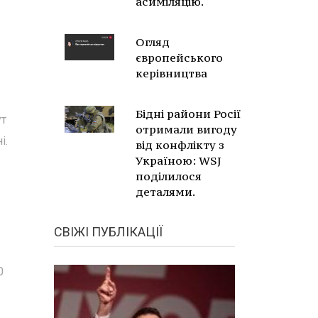
асиміляцію.
Огляд
європейського
керівництва
Бідні райони Росії
ут
отримали вигоду
і.
від конфлікту з
Україною: WSJ
поділилося
деталями.
СВІЖІ ПУБЛІКАЦІЇ
0