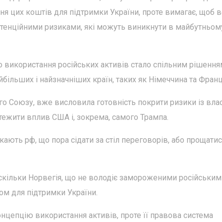
ня цих коштів для підтримки України, проте вимагає, щоб в
тенційними ризиками, які можуть виникнути в майбутньом
о використання російських активів стало спільним рішення
йбільших і найзначніших країн, таких як Німеччина та Франц
ого Союзу, вже висловила готовність покрити ризики із вла
тежити вплив США і, зокрема, самого Трампа.
кають рф, що пора сідати за стіл переговорів, або прощатис
оскільки Норвегія, що не володіє замороженими російським
ом для підтримки України.
нцепцію використання активів, проте її правова система