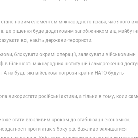
в стане новим елементом міжнародного права, час якого в
зії, це рішення буде додатковим запобіжником від майбутн
рахувати всі, навіть держави-терористи.
позови, блокувати окремі операції, залякувати військовими
ф в більшості міжнародних інституцій і замороження досту
. А на будь-які військові погрози країни НАТО будуть
а використати російські активи, а тільки в тому, коли сам
може стати важливим кроком до стабілізації економіки,
ноздатності проти атак з боку рф. Важливо залишатися