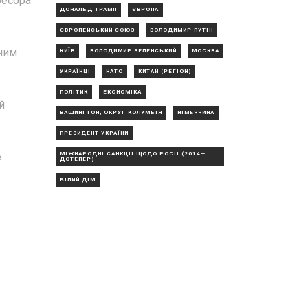
ресора
ДОНАЛЬД ТРАМП
ЄВРОПА
ЄВРОПЕЙСЬКИЙ СОЮЗ
ВОЛОДИМИР ПУТІН
дним
КИЇВ
ВОЛОДИМИР ЗЕЛЕНСЬКИЙ
МОСКВА
УКРАЇНЦІ
НАТО
КИТАЙ (РЕГІОН)
ПОЛІТИК
ЕКОНОМІКА
й
ВАШИНГТОН, ОКРУГ КОЛУМБІЯ
НІМЕЧЧИНА
ПРЕЗИДЕНТ УКРАЇНИ
МІЖНАРОДНІ САНКЦІЇ ЩОДО РОСІЇ (2014—
е
ДОТЕПЕР)
БІЛИЙ ДІМ