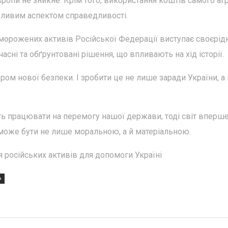
ропи не зникне. Крім того, використання коштів самого аг
ажливим аспектом справедливості.
морожених активів Російської Федерації виступає своєрі
сні та обґрунтовані рішення, що впливають на хід історії.
ом нової безпеки. І зробити це не лише заради України, а 
ть працювати на перемогу нашої держави, тоді світ вперш
 може бути не лише моральною, а й матеріальною.
російських активів для допомоги Україні
А