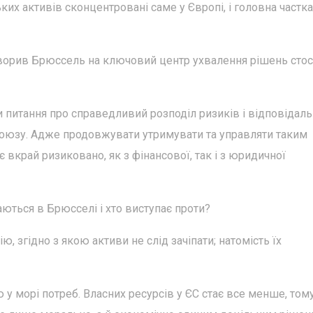
ких активів сконцентровані саме у Європі, і головна частка
ворив Брюссель на ключовий центр ухвалення рішень сто
и питання про справедливий розподіл ризиків і відповідаль
Союзу. Адже продовжувати утримувати та управляти таким
вкрай ризиковано, як з фінансової, так і з юридичної
аються в Брюсселі і хто виступає проти?
, згідно з якою активи не слід зачіпати; натомість їх
 у морі потреб. Власних ресурсів у ЄС стає все менше, том