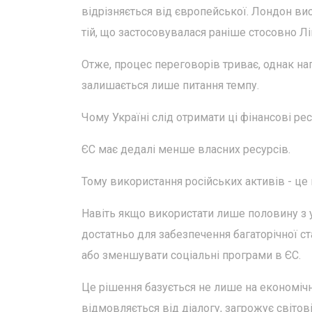
відрізняється від європейської. Лондон вис
тій, що застосовувалася раніше стосовно Ліві
Отже, процес переговорів триває, однак нап
залишається лише питання темпу.
Чому Україні слід отримати ці фінансові ре
ЄС має дедалі менше власних ресурсів.
Тому використання російських активів - це 
Навіть якщо використати лише половину з у
достатньо для забезпечення багаторічної ст
або зменшувати соціальні програми в ЄС.
Це рішення базується не лише на економічн
відмовляється від діалогу, загрожує світові