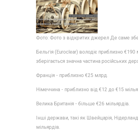
Фото: Фото з відкритих джерел Де саме зб
Бельгія (Euroclear) володіє приблизно €190
зберігається значна частина російських дер
Франція - приблизно €25 млрд.
Німеччина - приблизно від €12 до €15 мілья
Велика Британія - більше €26 мільярдів.
Інші держави, такі як Швейцарія, Нідерланд
мільярдів.