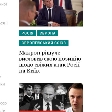
чної
я, і
РОСІЯ
ЄВРОПА
ЄВРОПЕЙСЬКИЙ СОЮЗ
Макрон рішуче
висловив свою позицію
щодо свіжих атак Росії
на Київ.
е
ики
есор
сти