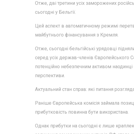
Отже, дві третини усіх заморожених російсь
сьогодні у Бельгії.
Цей аспект в автоматичному режимі перет
майбутнього фінансування з Кремля.
Отже, сьогодні бельгійські урядовці піднял
серед усіх держав-членів Європейського 
потенційно небезпечним активом наодинці є 
перспективи.
Актуальний стан справ: які питання розгляд
Раніше Європейська комісія займала позицію
прибутковість повинна бути використана.
Однак прибутки на сьогодні є лише краплею