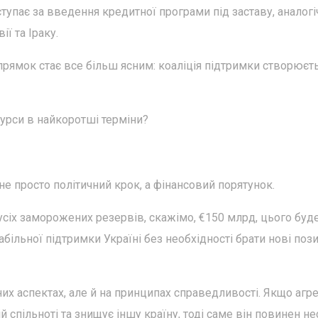
тупає за введення кредитної програми під заставу, аналогі
ї та Іраку.
рямок стає все більш ясним: коаліція підтримки створюєтьс
сурси в найкоротші терміни?
не просто політичний крок, а фінансовий порятунок.
сіх заморожених резервів, скажімо, €150 млрд, цього буд
абільної підтримки Україні без необхідності брати нові поз
их аспектах, але й на принципах справедливості. Якщо агр
й спільноті та знищує іншу країну, тоді саме він повинен не