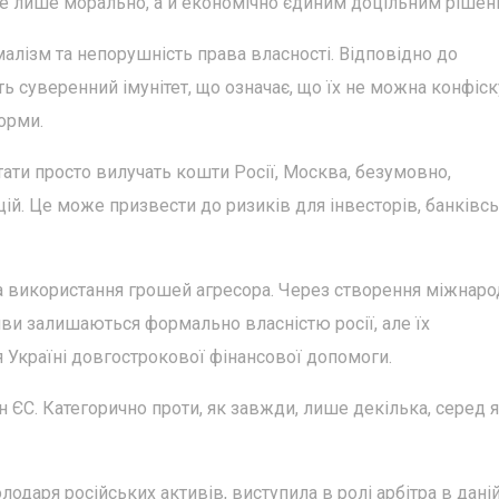
е лише морально, а й економічно єдиним доцільним рішен
ізм та непорушність права власності. Відповідно до
 суверенний імунітет, що означає, що їх не можна конфіск
орми.
ти просто вилучать кошти Росії, Москва, безумовно,
ій. Це може призвести до ризиків для інвесторів, банківс
а використання грошей агресора. Через створення міжнаро
ви залишаються формально власністю росії, але їх
 Україні довгострокової фінансової допомоги.
н ЄС. Категорично проти, як завжди, лише декілька, серед 
одаря російських активів, виступила в ролі арбітра в дані