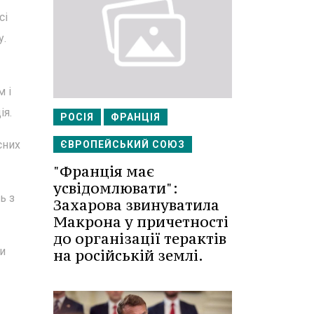
сі
у.
м і
ія.
РОСІЯ
ФРАНЦІЯ
сних
ЄВРОПЕЙСЬКИЙ СОЮЗ
"Франція має
усвідомлювати":
ь з
Захарова звинуватила
Макрона у причетності
до організації терактів
и
на російській землі.