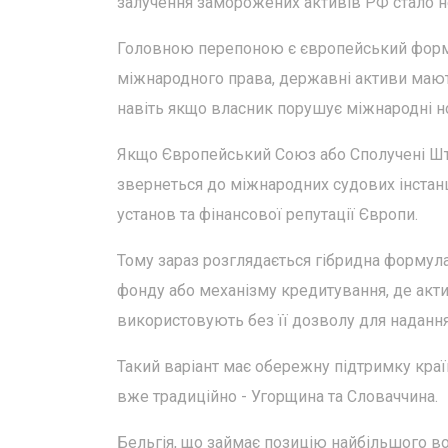
залучення заморожених активів РФ стало н
Головною перепоною є європейський формал
міжнародного права, державні активи мають
навіть якщо власник порушує міжнародні н
Якщо Європейський Союз або Сполучені Шта
звернеться до міжнародних судових інстанц
установ та фінансової репутації Європи.
Тому зараз розглядається гібридна формул
фонду або механізму кредитування, де акти
використовують без її дозволу для надання
Такий варіант має обережну підтримку краї
вже традиційно - Угорщина та Словаччина.
Бельгія, що займає позицію найбільшого вол