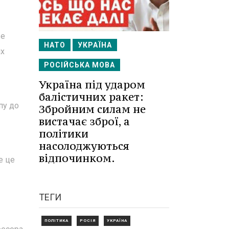
же
НАТО
УКРАЇНА
іх
РОСІЙСЬКА МОВА
Україна під ударом
балістичних ракет:
пу до
Збройним силам не
вистачає зброї, а
політики
насолоджуються
відпочинком.
е це
ТЕГИ
ПОЛІТИКА
РОСІЯ
УКРАЇНА