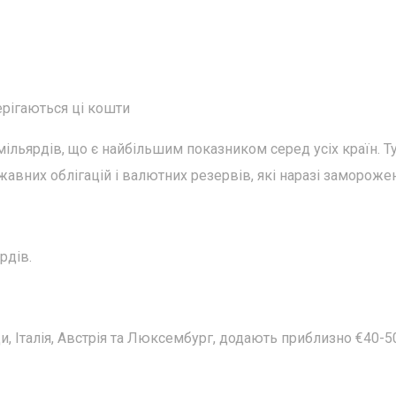
ерігаються ці кошти
 мільярдів, що є найбільшим показником серед усіх країн. Т
жавних облігацій і валютних резервів, які наразі заморожен
рдів.
и, Італія, Австрія та Люксембург, додають приблизно €40-5