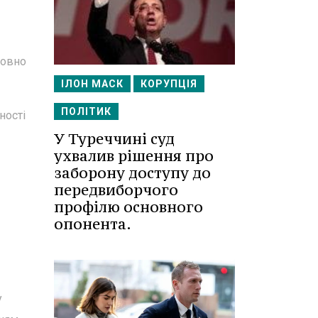
совно
ІЛОН МАСК
КОРУПЦІЯ
ПОЛІТИК
ності
У Туреччині суд
ухвалив рішення про
заборону доступу до
передвиборчого
профілю основного
опонента.
у