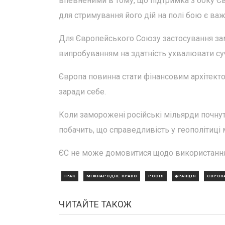
впевненими в тому, що підтримка з боку Єв
для стримування його дій на полі бою є в
Для Європейського Союзу застосування за
випробуванням на здатність ухвалювати суча
Європа повинна стати фінансовим архітектор
заради себе.
Коли заморожені російські мільярди почну
побачить, що справедливість у геополітиці
ЄС не може домовитися щодо використання 
ІРАК
МІЖНАРОДНЕ ПРАВО
РОСІЯ
ФРАНЦІЯ
ЄВРОП
ЧИТАЙТЕ ТАКОЖ