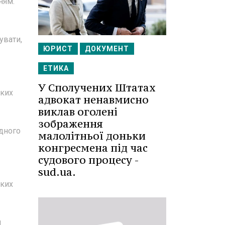
ням.
увати,
ЮРИСТ
ДОКУМЕНТ
ЕТИКА
У Сполучених Штатах
ьких
адвокат ненавмисно
виклав оголені
зображення
дного
малолітньої доньки
конгресмена під час
судового процесу -
sud.ua.
яких
й