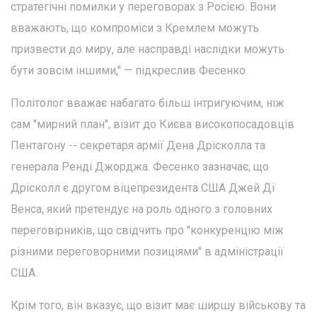
стратегічні помилки у переговорах з Росією. Вони
вважають, що компроміси з Кремлем можуть
призвести до миру, але насправді наслідки можуть
бути зовсім іншими," — підкреслив Фесенко.
Політолог вважає набагато більш інтригуючим, ніж
сам "мирний план", візит до Києва високопосадовців
Пентагону -- секретаря армії Дена Дрісколла та
генерала Ренді Джорджа. Фесенко зазначає, що
Дрісколл є другом віцепрезидента США Джей Ді
Венса, який претендує на роль одного з головних
переговірників, що свідчить про "конкуренцію між
різними переговорними позиціями" в адміністрації
США.
Крім того, він вказує, що візит має ширшу військову та