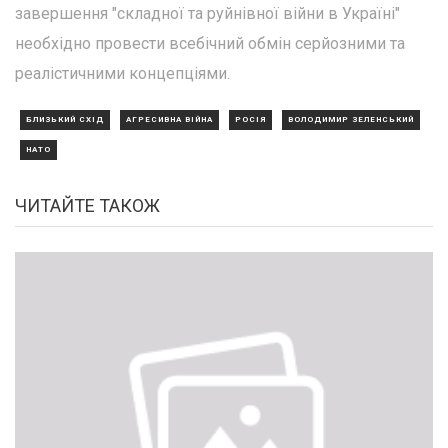
завершення "складної та руйнівної війни в Україні"
необхідно провести всебічний обмін серйозними та
реалістичними концепціями.
БЛИЗЬКИЙ СХІД
АГРЕСИВНА ВІЙНА
РОСІЯ
ВОЛОДИМИР ЗЕЛЕНСЬКИЙ
НАТО
ЧИТАЙТЕ ТАКОЖ