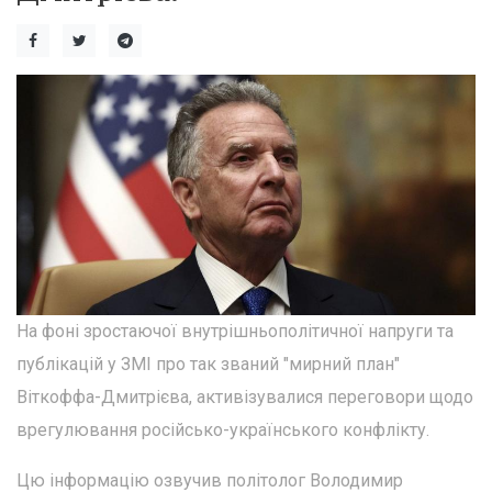
На фоні зростаючої внутрішньополітичної напруги та
публікацій у ЗМІ про так званий "мирний план"
Віткоффа-Дмитрієва, активізувалися переговори щодо
врегулювання російсько-українського конфлікту.
Цю інформацію озвучив політолог Володимир