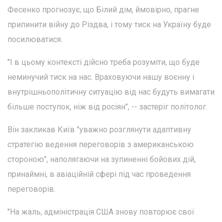
Фесенко прогнозує, що Білий дім, ймовірно, прагне
припинити війну до Різдва, і тому тиск на Україну буде
посилюватися.
"І в цьому контексті дійсно треба розуміти, що буде
неминучий тиск на нас. Враховуючи нашу воєнну і
внутрішньополітичну ситуацію від нас будуть вимагати
більше поступок, ніж від росіян", -- застеріг політолог.
Він закликав Київ "уважно розглянути адаптивну
стратегію ведення переговорів з американською
стороною", наполягаючи на зупиненні бойових дій,
принаймні, в авіаційній сфері під час проведення
переговорів.
"На жаль, адміністрація США знову повторює свої