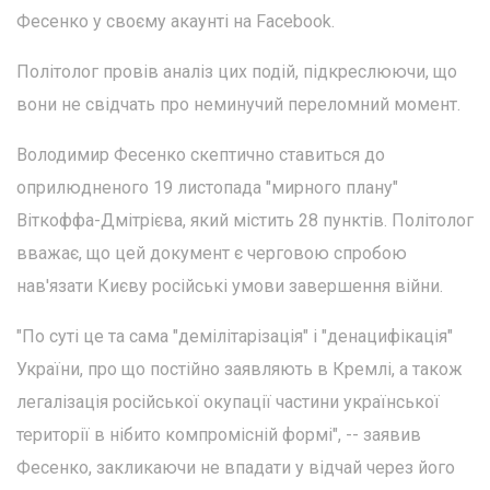
Фесенко у своєму акаунті на Facebook.
Політолог провів аналіз цих подій, підкреслюючи, що
вони не свідчать про неминучий переломний момент.
Володимир Фесенко скептично ставиться до
оприлюдненого 19 листопада "мирного плану"
Віткоффа-Дмітрієва, який містить 28 пунктів. Політолог
вважає, що цей документ є черговою спробою
нав'язати Києву російські умови завершення війни.
"По суті це та сама "демілітарізація" і "денацифікація"
України, про що постійно заявляють в Кремлі, а також
легалізація російської окупації частини української
території в нібито компромісній формі", -- заявив
Фесенко, закликаючи не впадати у відчай через його