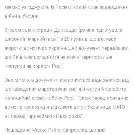
таємно узгоджують із Росією новий план завершення
війни в Україні.
Згодом адміністрація Дональда Трампа підготувала
широкий "мирний план" із 28 пунктів, що висуває
жорсткі вимоги до України. Цей документ передбачає,
що Київ має погодитися на значні територіальні
поступки на користь Росії.
Окрім того, в документі пропонується відмовитися від
ідеї введення миротворчих сил, які могли б запобігти
потенційній агресії з боку Росії. Також серед основних
вимог є пропозиція відкласти вступ України до НАТО
на період "принаймні кілька років".
Нещодавно Марко Рубіо підкреслив, що для