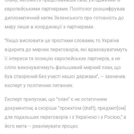
європейськими партнерами. Політолог розшифрував
дипломатичний натяк Зеленського про готовність до
миру лише в координації з партнерами.
"Якщо висловити це простими словами, то Україна
відкрита до мирних переговорів, які враховуватимуть
її інтереси та позицію європейських партнерів, а не
сліпо виконуватимуть фальшивий мирний план, що
був створений без участі нашої держави", -- зазначив
експерт у політичних питаннях.
Експерт припускає, що "план" є не остаточним
документом, а скоріше "проектом (draft), предмет[ом]
для подальших переговорів і з Україною і з Росією," а
його мета -- реанімувати процес.