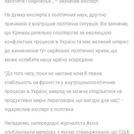
захопити Покровськ", — зазначив експерт.
На думку експерта з політичних наук, другою
причиною є внутрішня політична ситуація. Він зазначає,
що Кремль ретельно спостерігає за еволюцією
конфліктних процесів в Україні та має великий інтерес
до виникнення тут серйозної політичної кризи, що
може ослабити нашу країну зсередини.
"До того часу, поки не настане хоча б певна
стабільність на фронті та у внутрішньополітичних
процесах в Україні, навряд чи можна сподіватися на
продуктивні мирні переговори, що вигідні для нас," -
підкреслив експерт з політики.
Нагадаємо, напередодні журналісти Axios
опублікували матеріал, у якому стверджували, що США