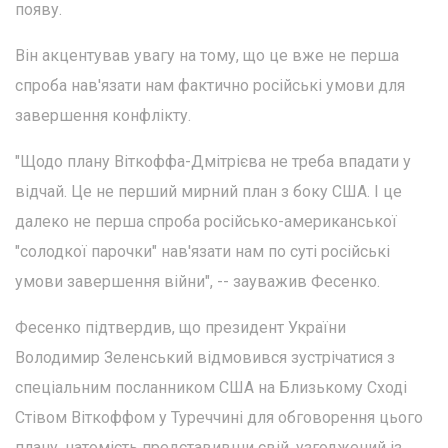
появу.
Він акцентував увагу на тому, що це вже не перша
спроба нав'язати нам фактично російські умови для
завершення конфлікту.
"Щодо плану Віткоффа-Дмітрієва не треба впадати у
відчай. Це не перший мирний план з боку США. І це
далеко не перша спроба російсько-американської
"солодкої парочки" нав'язати нам по суті російські
умови завершення війни", -- зауважив Фесенко.
Фесенко підтвердив, що президент України
Володимир Зеленський відмовився зустрічатися з
спеціальним посланником США на Близькому Сході
Стівом Віткоффом у Туреччині для обговорення цього
плану, натомість представивши свій, узгоджений із