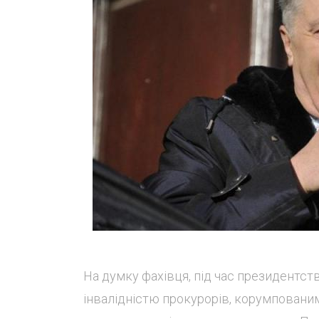
На думку фахівця, під час президентст
інвалідністю прокурорів, корумповани