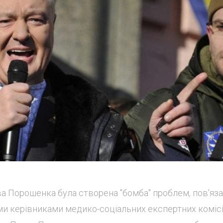
ва Порошенка була створена "бомба" проблем, пов'яза
ми керівниками медико-соціальних експертних комісі