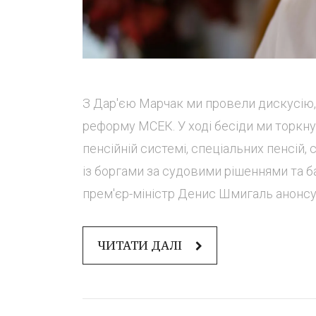
З Дар'єю Марчак ми провели дискусію, 
реформу МСЕК. У ході бесіди ми торкнули
пенсійній системі, спеціальних пенсій,
із боргами за судовими рішеннями та б
прем'єр-міністр Денис Шмигаль анонсув
ЧИТАТИ ДАЛІ