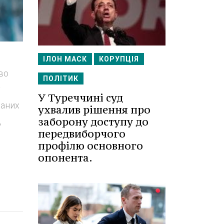
ІЛОН МАСК
КОРУПЦІЯ
во
ПОЛІТИК
у
У Туреччині суд
заних
ухвалив рішення про
заборону доступу до
,
передвиборчого
профілю основного
опонента.