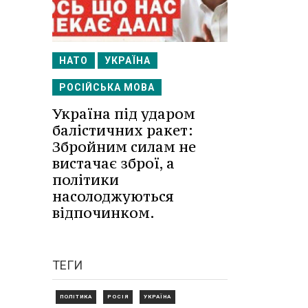
НАТО
УКРАЇНА
РОСІЙСЬКА МОВА
Україна під ударом
балістичних ракет:
Збройним силам не
вистачає зброї, а
політики
насолоджуються
відпочинком.
ТЕГИ
ПОЛІТИКА
РОСІЯ
УКРАЇНА