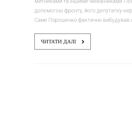
митниками та іншими чиновниками. По
допомогою фронту, його депутатку-кер
Саме Порошенко фактично вибудував ц
ЧИТАТИ ДАЛІ