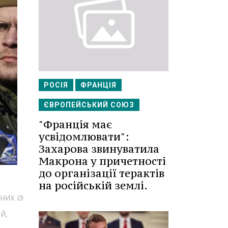
РОСІЯ
ФРАНЦІЯ
ЄВРОПЕЙСЬКИЙ СОЮЗ
"Франція має
усвідомлювати":
Захарова звинуватила
Макрона у причетності
до організації терактів
на російській землі.
них із
й,