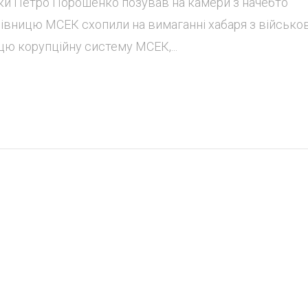
ки Петро Порошенко позував на камери з начебто
івницю МСЕК схопили на вимаганні хабаря з військов
ю корупційну систему МСЕК,...