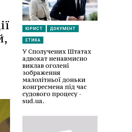
ії
ЮРИСТ
ДОКУМЕНТ
й,
ЕТИКА
У Сполучених Штатах
адвокат ненавмисно
-
виклав оголені
зображення
малолітньої доньки
конгресмена під час
судового процесу -
sud.ua.