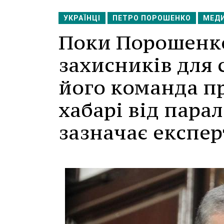
УКРАЇНЦІ
ПЕТРО ПОРОШЕНКО
МЕДИ
Поки Порошенко
захисників для 
його команда п
хабарі від парал
зазначає експер