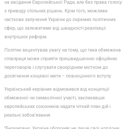
на засідання Європейської Ради, але без права голосу
з приводу спільних рішень. Крім того, можливе
часткове залучення України до окремих політичних
сфер, що залежатиме від швидкості реалізації
внутрішніх реформ.
Політик акцентував увагу на тому, що така обмежена
співпраця може сприяти пришвидшенню офіційних
переговорів і слугувати своєрідним містком до
досягнення кінцевої мети – повноцінного вступу.
Український керівник відмовився від концепції
обмеженої чи символічної участі, закликавши
європейських союзників надати чіткий план дій і
реальні зобов’язання.
"Безумовно, Україна обороняє не лише свої кордони,