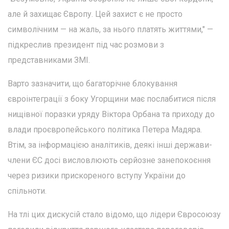
але й захищає Європу. Цей захист є не просто
символічним — на жаль, за нього платять життями," —
підкреслив президент під час розмови з
представниками ЗМІ.
Варто зазначити, що багаторічне блокування
євроінтеграції з боку Угорщини має послабитися після
нищівної поразки уряду Віктора Орбана та приходу до
влади проєвропейського політика Петера Мадяра.
Втім, за інформацією аналітиків, деякі інші держави-
члени ЄС досі висловлюють серйозне занепокоєння
через ризики прискореного вступу України до
спільноти.
На тлі цих дискусій стало відомо, що лідери Євросоюзу