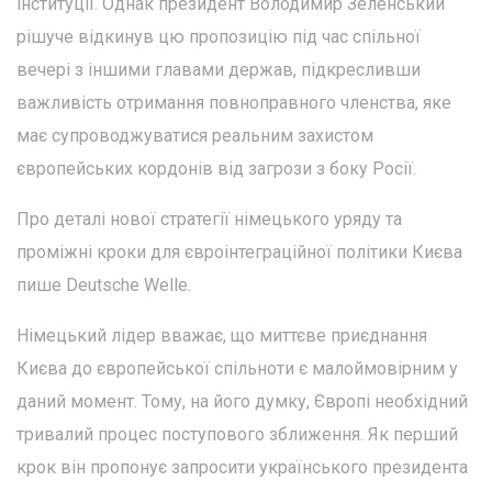
інституції. Однак президент Володимир Зеленський
рішуче відкинув цю пропозицію під час спільної
вечері з іншими главами держав, підкресливши
важливість отримання повноправного членства, яке
має супроводжуватися реальним захистом
європейських кордонів від загрози з боку Росії.
Про деталі нової стратегії німецького уряду та
проміжні кроки для євроінтеграційної політики Києва
пише Deutsche Welle.
Німецький лідер вважає, що миттєве приєднання
Києва до європейської спільноти є малоймовірним у
даний момент. Тому, на його думку, Європі необхідний
тривалий процес поступового зближення. Як перший
крок він пропонує запросити українського президента