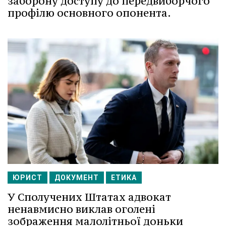
заборону доступу до передвиборчого
профілю основного опонента.
ЮРИСТ
ДОКУМЕНТ
ЕТИКА
У Сполучених Штатах адвокат
ненавмисно виклав оголені
зображення малолітньої доньки