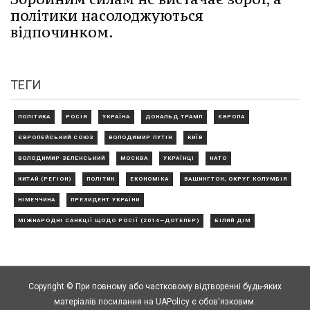
політики насолоджуються
відпочинком.
ТЕГИ
ПОЛІТИКА
РОСІЯ
УКРАЇНА
ДОНАЛЬД ТРАМП
ЄВРОПА
ЄВРОПЕЙСЬКИЙ СОЮЗ
ВОЛОДИМИР ПУТІН
КИЇВ
ВОЛОДИМИР ЗЕЛЕНСЬКИЙ
МОСКВА
УКРАЇНЦІ
НАТО
КИТАЙ (РЕГІОН)
ПОЛІТИК
ЕКОНОМІКА
ВАШИНГТОН, ОКРУГ КОЛУМБІЯ
НІМЕЧЧИНА
ПРЕЗИДЕНТ УКРАЇНИ
МІЖНАРОДНІ САНКЦІЇ ЩОДО РОСІЇ (2014—ДОТЕПЕР)
БІЛИЙ ДІМ
Copyright © При повному або частковому відтворенні будь-яких
матеріалів посилання на UAPolicy є обов'язковим.