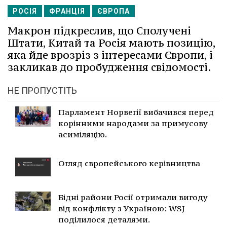
РОСІЯ
ФРАНЦІЯ
ЄВРОПА
Макрон підкреслив, що Сполучені
Штати, Китай та Росія мають позицію,
яка йде врозріз з інтересами Європи, і
закликав до пробудження свідомості.
НЕ ПРОПУСТІТЬ
Парламент Норвегії вибачився перед
корінними народами за примусову
асиміляцію.
Огляд європейського керівництва
Бідні райони Росії отримали вигоду
від конфлікту з Україною: WSJ
поділилося деталями.