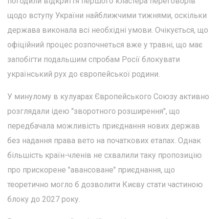
погодили відкриття першого кластера переговорів
щодо вступу України найближчими тижнями, оскільки
держава виконала всі необхідні умови. Очікується, що
офіційний процес розпочнеться вже у травні, що має
запобігти подальшим спробам Росії блокувати
український рух до європейської родини.
У минулому в кулуарах Європейського Союзу активно
розглядали ідею "зворотного розширення", що
передбачала можливість приєднання нових держав
без надання права вето на початкових етапах. Однак
більшість країн-членів не схвалили таку пропозицію
про прискорене "авансоване" приєднання, що
теоретично могло б дозволити Києву стати частиною
блоку до 2027 року.