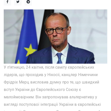
У п'ятницю, 24 квітня, після саміту європейських
лідерів, що проходив у Нікосії, канцлер Німеччини
Фрідріх Мерц висловив думку про те, що швидкий
вступ України до Європейського Союзу є
малоймовірним. Він запропонував альтернативу у
вигляді поступової інтеграції України в європейські