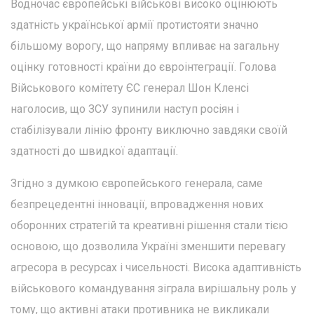
Водночас європейські військові високо оцінюють
здатність української армії протистояти значно
більшому ворогу, що напряму впливає на загальну
оцінку готовності країни до євроінтеграції. Голова
Військового комітету ЄС генерал Шон Кленсі
наголосив, що ЗСУ зупинили наступ росіян і
стабілізували лінію фронту виключно завдяки своїй
здатності до швидкої адаптації.
Згідно з думкою європейського генерала, саме
безпрецедентні інновації, впровадження нових
оборонних стратегій та креативні рішення стали тією
основою, що дозволила Україні зменшити перевагу
агресора в ресурсах і чисельності. Висока адаптивність
військового командування зіграла вирішальну роль у
тому, що активні атаки противника не викликали