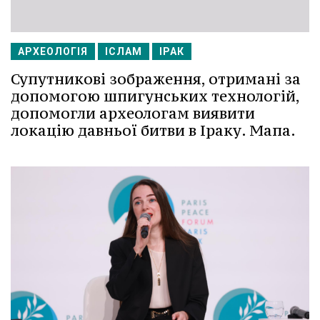
АРХЕОЛОГІЯ
ІСЛАМ
ІРАК
Супутникові зображення, отримані за
допомогою шпигунських технологій,
допомогли археологам виявити
локацію давньої битви в Іраку. Мапа.