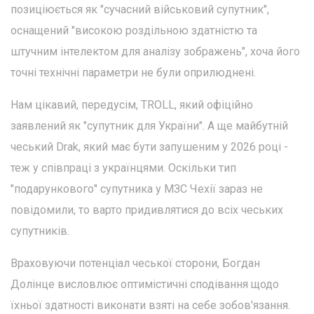
позиціюється як "сучасний військовий супутник",
оснащений "високою роздільною здатністю та
штучним інтелектом для аналізу зображень", хоча його
точні технічні параметри не були оприлюднені.
Нам цікавий, передусім, TROLL, який офіційно
заявлений як "супутник для України". А ще майбутній
чеський Drak, який має бути запушеним у 2026 році -
теж у співпраці з українцями. Оскільки тип
"подарункового" супутника у МЗС Чехії зараз не
повідомили, то варто придивлятися до всіх чеських
супутників.
Враховуючи потенціал чеської сторони, Богдан
Долінце висловлює оптимістичні сподівання щодо
їхньої здатності виконати взяті на себе зобов'язання.