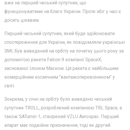
вже не перший чеський супутник, що
функціонуватиме на благо України. Проте збіг у часі є
досить цікавим.
Перший чеський супутник, який буде здійснювати
спостереження для України, як повідомляли українські
ЗМІ, був виведений на орбіту на початку цього року за
допомогою ракети Falcon 9 компанії SpaceX,
заснованої Ілоном Маском. Ця ракета є найбільшим
комерційним космічним "вантажоперевізником" у
світі.
Зокрема, у січні на орбіту було виведено чеський
супутник TROLL, розроблений компанією TRL Space, а
також SATurnin-1, створений VZLU Aerospac. Перший
апарат має подвійне призначення, тоді як другий