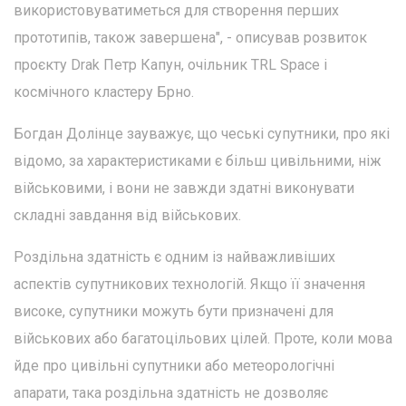
використовуватиметься для створення перших
прототипів, також завершена", - описував розвиток
проєкту Drak Петр Капун, очільник TRL Space і
космічного кластеру Брно.
Богдан Долінце зауважує, що чеські супутники, про які
відомо, за характеристиками є більш цивільними, ніж
військовими, і вони не завжди здатні виконувати
складні завдання від військових.
Роздільна здатність є одним із найважливіших
аспектів супутникових технологій. Якщо її значення
високе, супутники можуть бути призначені для
військових або багатоцільових цілей. Проте, коли мова
йде про цивільні супутники або метеорологічні
апарати, така роздільна здатність не дозволяє