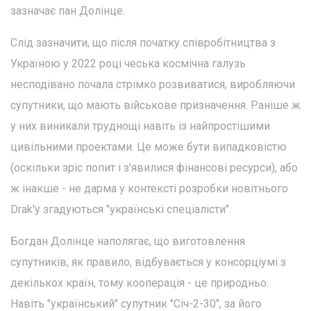
зазначає пан Долінце.
Слід зазначити, що після початку співробітництва з
Україною у 2022 році чеська космічна галузь
несподівано почала стрімко розвиватися, виробляючи
супутники, що мають військове призначення. Раніше ж
у них виникали труднощі навіть із найпростішими
цивільними проектами. Це може бути випадковістю
(оскільки зріс попит і з'явилися фінансові ресурси), або
ж інакше - не дарма у контексті розробки новітнього
Drak'у згадуються "українські спеціалісти".
Богдан Долінце наполягає, що виготовлення
супутників, як правило, відбувається у консорціумі з
декількох країн, тому кооперація - це природньо.
Навіть "український" супутник "Січ-2-30", за його