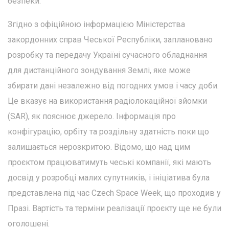
безпеки.
Згідно з офіційною інформацією Міністерства
закордонних справ Чеської Республіки, заплановано
розробку та передачу Україні сучасного обладнання
для дистанційного зондування Землі, яке може
збирати дані незалежно від погодних умов і часу доби.
Це вказує на використання радіолокаційної зйомки
(SAR), як пояснює джерело. Інформація про
конфігурацію, орбіту та роздільну здатність поки що
залишається нерозкритою. Відомо, що над цим
проєктом працюватимуть чеські компанії, які мають
досвід у розробці малих супутників, і ініціатива була
представлена під час Czech Space Week, що проходив у
Празі. Вартість та терміни реалізації проєкту ще не були
оголошені.