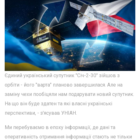
Єдиний український супутник "Січ-2-30" зійшов з
орбіти - його "варта" планово завершилася. Але на
заміну чехи пообіцяли нам подарувати новий супутник.
На що він буде здатен та які власні українські
перспективи, - з'ясував УНІАН.
Ми перебуваємо в епоху інформації, де дані та
оперативність отримання інформації стають не тільки