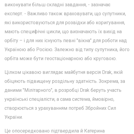
виконувати більш складні завдання, - зазначає
експерт. - Важливо також враховувати, що супутники,
які використовуються для розвідки або коригування,
мають специфічні цикли, що визначають їх вихід на
орбіту – і для них існують певні "вікна" для роботи над
Україною або Росією. Залежно від типу супутника, його
орбіта може бути геостаціонарною або круговою.
Цілком цікавою виглядає майбутня версія Drak, якій
обіцяють підвищену роздільну здатність. Зокрема, за
даними "Мілітарного", в розробці Drak беруть участь
українські спеціалісти, а сама система, ймовірно,
створюється з урахуванням потреб Збройних Сил
України.
Це опосередковано підтвердила й Катерина