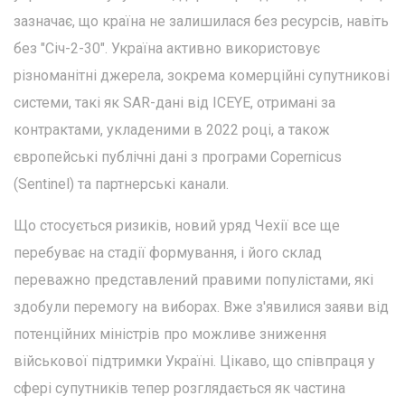
зазначає, що країна не залишилася без ресурсів, навіть
без "Січ-2-30". Україна активно використовує
різноманітні джерела, зокрема комерційні супутникові
системи, такі як SAR-дані від ICEYE, отримані за
контрактами, укладеними в 2022 році, а також
європейські публічні дані з програми Copernicus
(Sentinel) та партнерські канали.
Що стосується ризиків, новий уряд Чехії все ще
перебуває на стадії формування, і його склад
переважно представлений правими популістами, які
здобули перемогу на виборах. Вже з'явилися заяви від
потенційних міністрів про можливе зниження
військової підтримки Україні. Цікаво, що співпраця у
сфері супутників тепер розглядається як частина