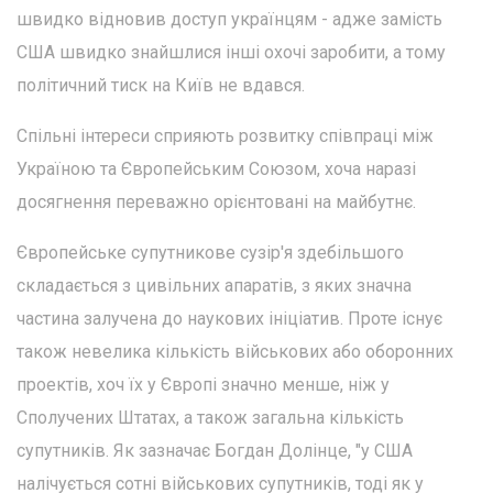
швидко відновив доступ українцям - адже замість
США швидко знайшлися інші охочі заробити, а тому
політичний тиск на Київ не вдався.
Спільні інтереси сприяють розвитку співпраці між
Україною та Європейським Союзом, хоча наразі
досягнення переважно орієнтовані на майбутнє.
Європейське супутникове сузір'я здебільшого
складається з цивільних апаратів, з яких значна
частина залучена до наукових ініціатив. Проте існує
також невелика кількість військових або оборонних
проектів, хоч їх у Європі значно менше, ніж у
Сполучених Штатах, а також загальна кількість
супутників. Як зазначає Богдан Долінце, "у США
налічується сотні військових супутників, тоді як у