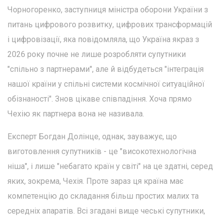
Чорногоренко, заступниця міністра оборони України з
питань цифрового розвитку, цифрових трансформацій
і цифровізації, яка повідомляла, що Україна якраз з
2026 року почне не лише розробляти супутники
"спільно з партнерами", але й відбудеться "інтеграція
нашої країни у спільні системи космічної ситуаційної
обізнаності". Знов цікаве співпадіння. Хоча прямо
Чехію як партнера вона не називала.
Експерт Богдан Долінце, однак, зауважує, що
виготовлення супутників - це "високотехнологічна
ніша", і лише "небагато країн у світі" на це здатні, серед
яких, зокрема, Чехія. Проте зараз ця країна має
компетенцію до складання більш простих малих та
середніх апаратів. Всі згадані вище чеські супутники,