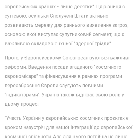
європейських країнах - лише десятки". Ця різниця є
суттєвою, оскільки Сполучені Штати активно
розвивають мережу для раннього виявлення загроз,
основою якої виступає супутниковий сегмент, що є
важливою складовою їхньої "ядерної тріади".
Проте, у Європейському Союзі реалізуються важливі
реформи. Введення посади згаданого "космічного
єврокомісара" та фінансування в рамках програми
переозброєння Європи слугують певними
"індикаторами". Україна також відіграє свою роль у
цьому процесі.
"Участь України у європейських космічних проєктах є
кроком назустріч для нашої інтеграції до європейської
космічної спільноти. Але для цього потрібна не лише