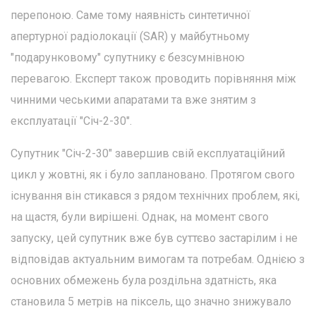
перепоною. Саме тому наявність синтетичної
апертурної радіолокації (SAR) у майбутньому
"подарунковому" супутнику є безсумнівною
перевагою. Експерт також проводить порівняння між
чинними чеськими апаратами та вже знятим з
експлуатації "Січ-2-30".
Супутник "Січ-2-30" завершив свій експлуатаційний
цикл у жовтні, як і було заплановано. Протягом свого
існування він стикався з рядом технічних проблем, які,
на щастя, були вирішені. Однак, на момент свого
запуску, цей супутник вже був суттєво застарілим і не
відповідав актуальним вимогам та потребам. Однією з
основних обмежень була роздільна здатність, яка
становила 5 метрів на піксель, що значно знижувало