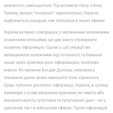
залежність зменшується. Під впливом тиску з боку
Трампа, процес "космічної" євроінтеграції України
відбувається швидше, ніж інтеграція в інших сферах.
Україна активно співпрацює з численними іноземними
космічними агенціями, що дає змогу отримувати
космічну інформацію. Однак у цій ситуації ми
залишаємося залежними від готовності та бажання
інших країн ділитися цією інформацією, особливо
вчасно. Як зазначає Богдан Долінце, затримка у
отриманні даних може зменшити їхню корисність.
Щодо публічно доступної інформації, Україна, в цілому,
взаємодіє з усіма західними країнами, які мають або
використовують супутники та супутникові дані — як у
цивільній, так і в військовій сферах. Проте інформація