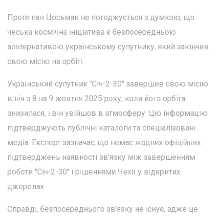
Проте пан Цосьмак не погоджується з думкою, що
чеська космічна ініціатива є безпосередньою
альтернативою українському супутнику, який закінчив
свою місію на орбіті.
Український супутник "Січ-2-30" завершив свою місію
в ніч з 8 на 9 жовтня 2025 року, коли його орбіта
знизилася, і він увійшов в атмосферу. Цю інформацію
підтверджують публічні каталоги та спеціалізовані
медіа. Експерт зазначає, що немає жодних офіційних
підтверджень наявності зв'язку між завершенням
роботи "Січ-2-30" і рішеннями Чехії у відкритих
джерелах.
Справді, безпосереднього зв'язку не існує, адже це