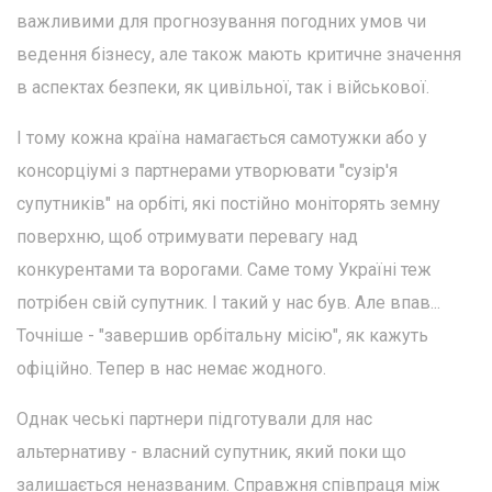
важливими для прогнозування погодних умов чи
ведення бізнесу, але також мають критичне значення
в аспектах безпеки, як цивільної, так і військової.
І тому кожна країна намагається самотужки або у
консорціумі з партнерами утворювати "сузір'я
супутників" на орбіті, які постійно моніторять земну
поверхню, щоб отримувати перевагу над
конкурентами та ворогами. Саме тому Україні теж
потрібен свій супутник. І такий у нас був. Але впав...
Точніше - "завершив орбітальну місію", як кажуть
офіційно. Тепер в нас немає жодного.
Однак чеські партнери підготували для нас
альтернативу - власний супутник, який поки що
залишається неназваним. Справжня співпраця між